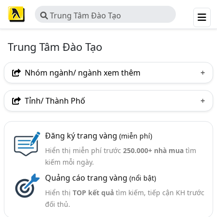
Trung Tâm Đào Tạo
Trung Tâm Đào Tạo
Nhóm ngành/ ngành xem thêm
Ngành nghề
Tỉnh/ Thành Phố
Trung Tâm Đào Tạo
(85)
Hà Nội
TP. Hồ Chí Minh (TPHCM)
Đồng Nai
Ngành xem thêm
Đăng ký trang vàng
(miễn phí)
Bình Dương
Tp. Đà Nẵng
TP. Hải Phòng
Hiển thị miễn phí trước
250.000+ nhà mua
tìm
Giáo Dục - Các Tổ Chức (206)
Bà Rịa-Vũng Tàu
Bình Thuận
Nghệ An
kiếm mỗi ngày.
Quảng cáo trang vàng
(nổi bật)
Thanh Hóa
TP. Cần Thơ
Bình Định
Hà Nam
Hiển thị
TOP kết quả
tìm kiếm, tiếp cận KH trước
Hải Dương
Kon Tum
Quảng Ngãi
Yên Bái
đối thủ.