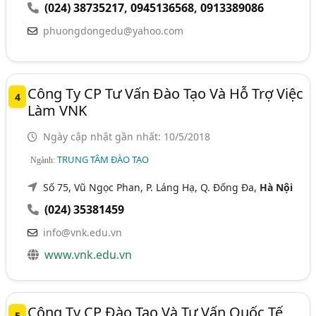
(024) 38735217
,
0945136568
,
0913389086
phuongdongedu@yahoo.com
Công Ty CP Tư Vấn Đào Tạo Và Hỗ Trợ Việc
4
Làm VNK
Ngày cập nhật gần nhất: 10/5/2018
TRUNG TÂM ĐÀO TẠO
Ngành:
Số 75, Vũ Ngọc Phan, P. Láng Hạ, Q. Đống Đa,
Hà Nội
(024) 35381459
info@vnk.edu.vn
www.vnk.edu.vn
Công Ty CP Đào Tạo Và Tư Vấn Quốc Tế
5