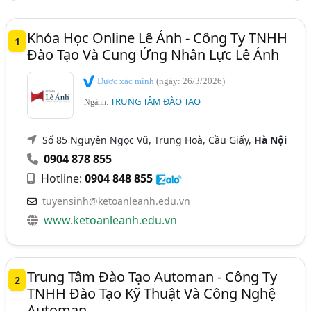
Khóa Học Online Lê Ánh - Công Ty TNHH
1
Đào Tạo Và Cung Ứng Nhân Lực Lê Ánh
Được xác minh
(ngày: 26/3/2026)
TRUNG TÂM ĐÀO TẠO
Ngành:
Số 85 Nguyễn Ngọc Vũ, Trung Hoà, Cầu Giấy,
Hà Nội
0904 878 855
Hotline:
0904 848 855
tuyensinh@ketoanleanh.edu.vn
www.ketoanleanh.edu.vn
Trung Tâm Đào Tạo Automan - Công Ty
2
TNHH Đào Tạo Kỹ Thuật Và Công Nghệ
Automan