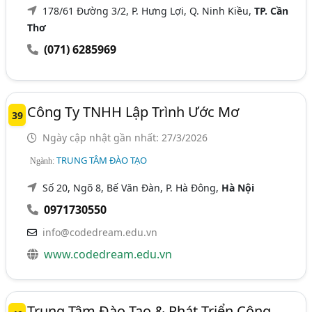
178/61 Đường 3/2, P. Hưng Lợi, Q. Ninh Kiều,
TP. Cần
Thơ
(071) 6285969
Công Ty TNHH Lập Trình Ước Mơ
39
Ngày cập nhật gần nhất: 27/3/2026
TRUNG TÂM ĐÀO TẠO
Ngành:
Số 20, Ngõ 8, Bế Văn Đàn, P. Hà Đông,
Hà Nội
0971730550
info@codedream.edu.vn
www.codedream.edu.vn
Trung Tâm Đào Tạo & Phát Triển Công