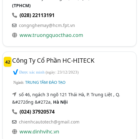
(TPHCM)
(028) 22113191
congnghemay@hcm.fpt.vn
www.truongquocthao.com
Công Ty Cổ Phần HC-HITECK
42
Được xác minh
(ngày: 23/12/2023)
TRUNG TÂM ĐÀO TẠO
Ngành:
số 46, ngách 3 ngõ 121 Thái Hà, P. Trung Liệt , Q.
&#272ống &#272a,
Hà Nội
(024) 37920574
chienhcautotech@gmail.com
www.dinhvihc.vn