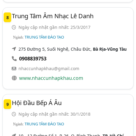
Trung Tâm Âm Nhạc Lê Danh
8
Ngày cập nhật gần nhất: 25/3/2017
TRUNG TÂM ĐÀO TẠO
Ngành:
275 Đường 5, Suối Nghệ, Châu Đức,
Bà Rịa-Vũng Tàu
0908839753
nhaccunhapkhau@gmail.com
www.nhaccunhapkhau.com
Hội Đầu Bếp Á Âu
9
Ngày cập nhật gần nhất: 30/1/2018
TRUNG TÂM ĐÀO TẠO
Ngành:
10 - 12 Đường Số 1, P. 26, Q. Bình Thạnh,
TP. Hồ Chí