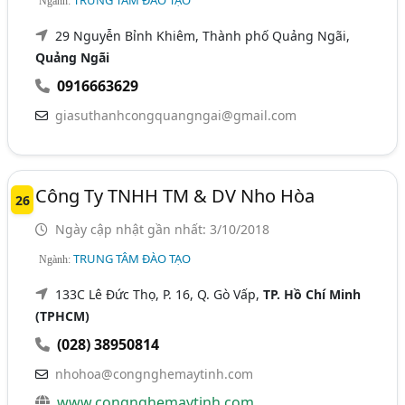
TRUNG TÂM ĐÀO TẠO
Ngành:
29 Nguyễn Bỉnh Khiêm, Thành phố Quảng Ngãi,
Quảng Ngãi
0916663629
giasuthanhcongquangngai@gmail.com
Công Ty TNHH TM & DV Nho Hòa
26
Ngày cập nhật gần nhất: 3/10/2018
TRUNG TÂM ĐÀO TẠO
Ngành:
133C Lê Đức Thọ, P. 16, Q. Gò Vấp,
TP. Hồ Chí Minh
(TPHCM)
(028) 38950814
nhohoa@congnghemaytinh.com
www.congnghemaytinh.com