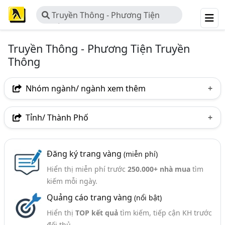
Truyền Thông - Phương Tiện
Truyền Thông
Truyền Thông - Phương Tiện Truyền
Thông
Nhóm ngành/ ngành xem thêm
Ngành nghề
Tỉnh/ Thành Phố
Truyền Thông - Phương Tiện Truyền Thông
(11)
Hà Nội
TP. Hồ Chí Minh (TPHCM)
Tp. Đà Nẵng
Ngành xem thêm
Đăng ký trang vàng
(miễn phí)
TP. Hải Phòng
Nghệ An
Thừa Thiên Huế
Hiển thị miễn phí trước
250.000+ nhà mua
tìm
Truyền Thông - Các Công Ty Truyền Thông (217)
kiếm mỗi ngày.
Quảng cáo trang vàng
(nổi bật)
Hiển thị
TOP kết quả
tìm kiếm, tiếp cận KH trước
đối thủ.