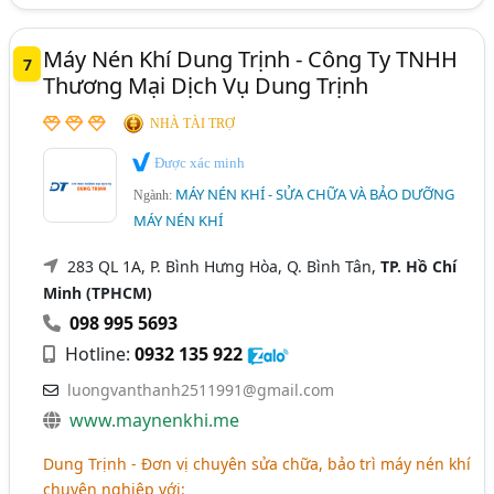
Máy Nén Khí Dung Trịnh - Công Ty TNHH
7
Thương Mại Dịch Vụ Dung Trịnh
NHÀ TÀI TRỢ
Được xác minh
MÁY NÉN KHÍ - SỬA CHỮA VÀ BẢO DƯỠNG
Ngành:
MÁY NÉN KHÍ
283 QL 1A, P. Bình Hưng Hòa, Q. Bình Tân,
TP. Hồ Chí
Minh (TPHCM)
098 995 5693
Hotline:
0932 135 922
luongvanthanh2511991@gmail.com
www.maynenkhi.me
Dung Trịnh - Đơn vị chuyên sửa chữa, bảo trì máy nén khí
chuyên nghiệp với: