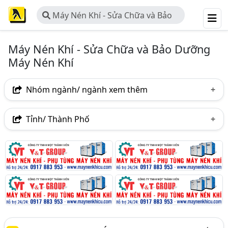
Máy Nén Khí - Sửa Chữa và Bảo
Dưỡng Máy Nén Khí
Máy Nén Khí - Sửa Chữa và Bảo Dưỡng
Máy Nén Khí
Nhóm ngành/ ngành xem thêm
Ngành nghề
Tỉnh/ Thành Phố
Máy Nén Khí - Sửa Chữa Và Bảo Dưỡng Máy Nén Khí
Hà Nội
TP. Hồ Chí Minh (TPHCM)
Đồng Nai
(165)
Bình Dương
Tp. Đà Nẵng
TP. Hải Phòng
Ngành xem thêm
Bắc Ninh
Bình Phước
Hưng Yên
Vĩnh Phúc
Máy Nén Khí (587)
Hà Nam
Hải Dương
Quảng Nam
Quảng Ngãi