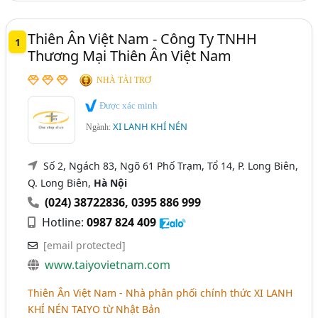
Thiên Ân Việt Nam - Công Ty TNHH
1
Thương Mại Thiên Ân Việt Nam
NHÀ TÀI TRỢ
Được xác minh
XI LANH KHÍ NÉN
Ngành:
Số 2, Ngách 83, Ngõ 61 Phố Trạm, Tổ 14, P. Long Biên,
Q. Long Biên,
Hà Nội
(024) 38722836
,
0395 886 999
Hotline:
0987 824 409
[email protected]
www.taiyovietnam.com
Thiên Ân Việt Nam - Nhà phân phối chính thức
XI LANH
KHÍ NÉN TAIYO
từ Nhật Bản