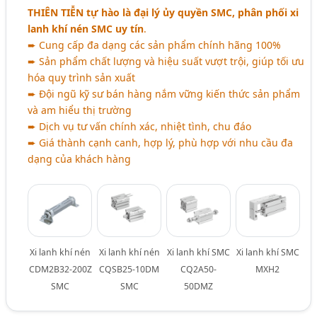
THIÊN TIỄN
tự hào là đại lý ủy quyền SMC, phân phối xi
lanh khí nén SMC uy tín
.
➨ Cung cấp đa dạng các sản phẩm chính hãng 100%
➨ Sản phẩm chất lượng và hiệu suất vượt trội, giúp tối ưu
hóa quy trình sản xuất
➨ Đội ngũ kỹ sư bán hàng nắm vững kiến thức sản phẩm
và am hiểu thị trường
➨ Dịch vụ tư vấn chính xác, nhiệt tình, chu đáo
➨ Giá thành cạnh canh, hợp lý, phù hợp với nhu cầu đa
dạng của khách hàng
Xi lanh khí nén
Xi lanh khí nén
Xi lanh khí SMC
Xi lanh khí SMC
CDM2B32-200Z
CQSB25-10DM
CQ2A50-
MXH2
SMC
SMC
50DMZ