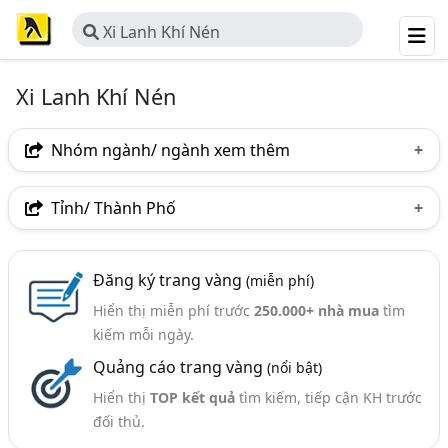
Xi Lanh Khí Nén
Xi Lanh Khí Nén
Nhóm ngành/ ngành xem thêm
Ngành nghề
Tỉnh/ Thành Phố
Xi Lanh Khí Nén
(55)
Hà Nội
TP. Hồ Chí Minh (TPHCM)
Đồng Nai
Ngành xem thêm
Đăng ký trang vàng
(miễn phí)
Bình Dương
Tp. Đà Nẵng
TP. Hải Phòng
Hiển thị miễn phí trước
250.000+ nhà mua
tìm
Khí Nén - Thiết Bị Khí Nén (352)
Hưng Yên
TP. Cần Thơ
Vĩnh Phúc
kiếm mỗi ngày.
Quảng cáo trang vàng
(nổi bật)
Bắc Giang
Hải Dương
Long An
Hiển thị
TOP kết quả
tìm kiếm, tiếp cận KH trước
đối thủ.