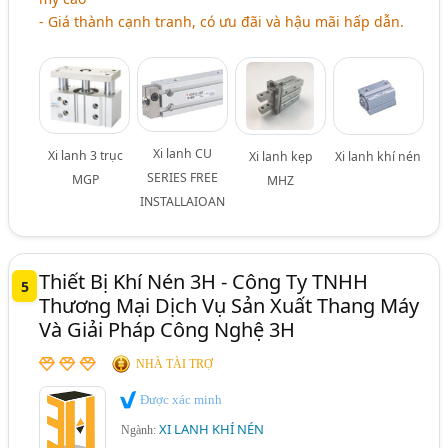
- Giá thành cạnh tranh, có ưu đãi và hậu mãi hấp dẫn.
Xi lanh CU
Xi lanh 3 trục
Xi lanh kẹp
Xi lanh khí nén
SERIES FREE
MGP
MHZ
INSTALLAIOAN
Thiết Bị Khí Nén 3H - Công Ty TNHH
5
Thương Mại Dịch Vụ Sản Xuất Thang Máy
Và Giải Pháp Công Nghệ 3H
NHÀ TÀI TRỢ
Được xác minh
XI LANH KHÍ NÉN
Ngành: