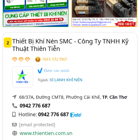
Thiết Bị Khí Nén SMC - Công Ty TNHH Kỹ
2
Thuật Thiên Tiễn
NHÀ TÀI TRỢ
Được xác minh
XI LANH KHÍ NÉN
Ngành:
68/37A, Đường CMT8, Phường Cái Khế,
TP. Cần Thơ
0942 776 687
Hotline:
0942 776 687
[email protected]
www.thientien.com.vn