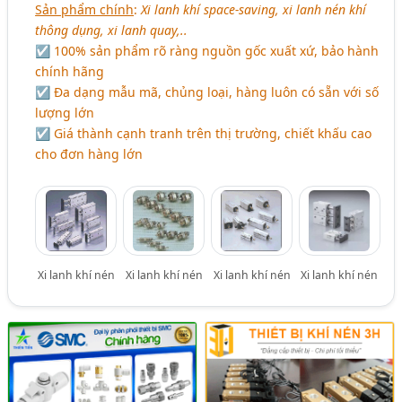
Sản phẩm chính
:
Xi lanh khí space-saving, xi lanh nén khí
thông dụng, xi lanh quay,..
☑ 100% sản phẩm rõ ràng nguồn gốc xuất xứ, bảo hành
chính hãng
☑ Đa dạng mẫu mã, chủng loại, hàng luôn có sẵn với số
lượng lớn
☑ Giá thành cạnh tranh trên thị trường, chiết khấu cao
cho đơn hàng lớn
Xi lanh khí nén
Xi lanh khí nén
Xi lanh khí nén
Xi lanh khí nén