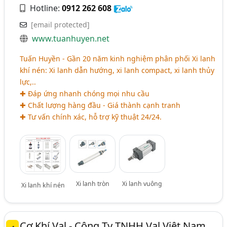
Hotline:
0912 262 608
[email protected]
www.tuanhuyen.net
Tuấn Huyền - Gần 20 năm kinh nghiệm phân phối Xi lanh
khí nén: Xi lanh dẫn hướng, xi lanh compact, xi lanh thủy
lực,..
✚ Đáp ứng nhanh chóng mọi nhu cầu
✚ Chất lượng hàng đầu - Giá thành cạnh tranh
✚ Tư vấn chính xác, hỗ trợ kỹ thuật 24/24.
Xi lanh tròn
Xi lanh vuông
Xi lanh khí nén
Cơ Khí Val - Công Ty TNHH Val Việt Nam