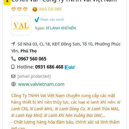
4
NHÀ TÀI TRỢ
Được xác minh
XI LANH KHÍ NÉN
Ngành:
Số Nhà 03, CL 18, KĐT Đồng Sơn, Tổ 10, Phường Phúc
Yên,
Phú Thọ
0967 560 065
Hotline:
0931 686 468
[email protected]
www.valvietnam.com
Công Ty TNHH Val Việt Nam chuyên cung cấp các mặt
hàng thiết bị khí nén thủy lực, các loại xi lanh khí nén:
Xi
Lanh CXS, Xi Lanh MHL, Xi Lanh Dòng CU, Xi Lanh Tròn MAL,
Xi Lanh Kẹp MHZ, Xi Lanh Khí Nén Vuông Đúc DNC,..
- Chất lượng hàng hóa đảm bảo, chính xác và tính thẩm
mỹ cao