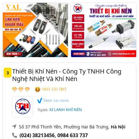
Thiết Bị Khí Nén - Công Ty TNHH Công
3
Nghệ Nhiệt Và Khí Nén
NHÀ TÀI TRỢ
Được xác minh
XI LANH KHÍ NÉN
Ngành:
Số 37 Phố Thịnh Yên, Phường Hai Bà Trưng,
Hà Nội
(024) 38213456
,
0984 633 737