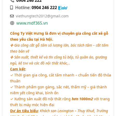
0904 246 222
Hotline:
0904 246 222
viethungtech2012@gmail.com
www.mdf365.vn
Công Ty Việt Hưng là đơn vị chuyên gia công cắt xẻ gỗ
theo yêu cầu tại Hà Nội.
✜ Gia công cắt gỗ tấm số lượng lớn, bóc tách tấm – cắt tấm
theo bản vẽ
✜ Sản xuất, thiết kế và thi công tủ bếp, tủ quần áo, giường
ngủ, kệ tivi và các đồ nội thất khác,..
Cam kết
:
✓ Thời gian gia công, cắt tấm nhanh – chuẩn tiến độ thỏa
thuận
✓ Thành phẩm gọn gàng, sắc nét, thẩm mỹ – giá thành
niêm yết công khai, bình ổn
✓ Xưởng sản xuất đồ nội thất rộng
hơn 1000m2
với trang
thiết bị máy móc hiện đại
Dự án tiêu biểu
:
Khách sạn Lexington – Thụy Khuê, Trường