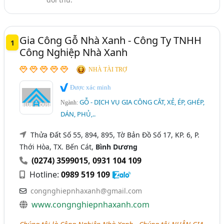
Gia Công Gỗ Nhà Xanh - Công Ty TNHH
1
Công Nghiệp Nhà Xanh
NHÀ TÀI TRỢ
Được xác minh
GỖ - DỊCH VỤ GIA CÔNG CẮT, XẺ, ÉP, GHÉP,
Ngành:
DÁN, PHỦ,..
Thửa Đất Số 55, 894, 895, Tờ Bản Đồ Số 17, KP. 6, P.
Thới Hòa, TX. Bến Cát,
Bình Dương
(0274) 3599015
,
0931 104 109
Hotline:
0989 519 109
congnghiepnhaxanh@gmail.com
www.congnghiepnhaxanh.com