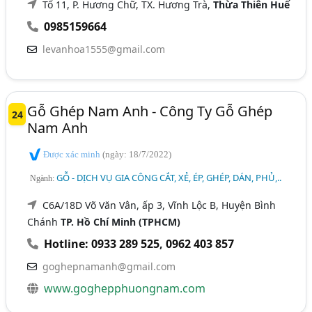
Tổ 11, P. Hương Chữ, TX. Hương Trà,
Thừa Thiên Huế
0985159664
levanhoa1555@gmail.com
Gỗ Ghép Nam Anh - Công Ty Gỗ Ghép
24
Nam Anh
Được xác minh
(ngày: 18/7/2022)
GỖ - DỊCH VỤ GIA CÔNG CẮT, XẺ, ÉP, GHÉP, DÁN, PHỦ,..
Ngành:
C6A/18D Võ Văn Vân, ấp 3, Vĩnh Lộc B, Huyện Bình
Chánh
TP. Hồ Chí Minh (TPHCM)
Hotline: 0933 289 525
,
0962 403 857
goghepnamanh@gmail.com
www.goghepphuongnam.com