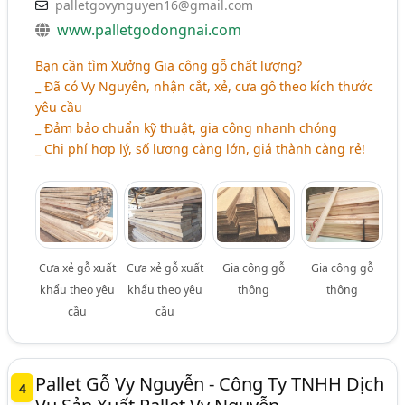
palletgovynguyen16@gmail.com
www.palletgodongnai.com
Bạn cần tìm Xưởng Gia công gỗ chất lượng?
_ Đã có Vy Nguyên, nhận cắt, xẻ, cưa gỗ theo kích thước
yêu cầu
_ Đảm bảo chuẩn kỹ thuật, gia công nhanh chóng
_ Chi phí hợp lý, số lượng càng lớn, giá thành càng rẻ!
Cưa xẻ gỗ xuất
Cưa xẻ gỗ xuất
Gia công gỗ
Gia công gỗ
khẩu theo yêu
khẩu theo yêu
thông
thông
cầu
cầu
Pallet Gỗ Vy Nguyễn - Công Ty TNHH Dịch
4