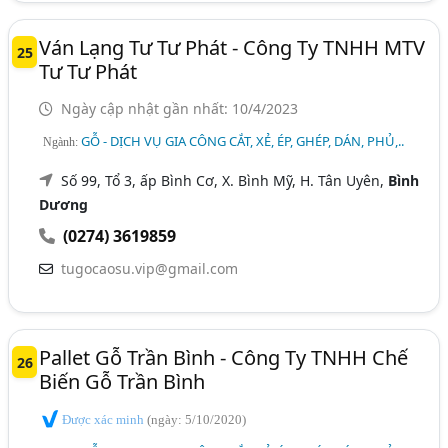
Ván Lạng Tư Tư Phát - Công Ty TNHH MTV
25
Tư Tư Phát
Ngày cập nhật gần nhất: 10/4/2023
GỖ - DỊCH VỤ GIA CÔNG CẮT, XẺ, ÉP, GHÉP, DÁN, PHỦ,..
Ngành:
Số 99, Tổ 3, ấp Bình Cơ, X. Bình Mỹ, H. Tân Uyên,
Bình
Dương
(0274) 3619859
tugocaosu.vip@gmail.com
Pallet Gỗ Trần Bình - Công Ty TNHH Chế
26
Biến Gỗ Trần Bình
Được xác minh
(ngày: 5/10/2020)