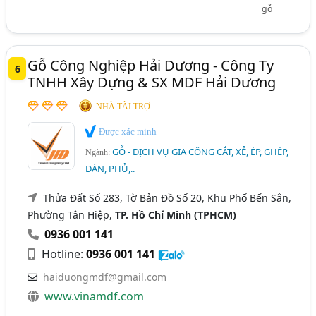
gỗ
Gỗ Công Nghiệp Hải Dương - Công Ty
6
TNHH Xây Dựng & SX MDF Hải Dương
NHÀ TÀI TRỢ
Được xác minh
GỖ - DỊCH VỤ GIA CÔNG CẮT, XẺ, ÉP, GHÉP,
Ngành:
DÁN, PHỦ,..
Thửa Đất Số 283, Tờ Bản Đồ Số 20, Khu Phố Bến Sắn,
Phường Tân Hiệp,
TP. Hồ Chí Minh (TPHCM)
0936 001 141
Hotline:
0936 001 141
haiduongmdf@gmail.com
www.vinamdf.com