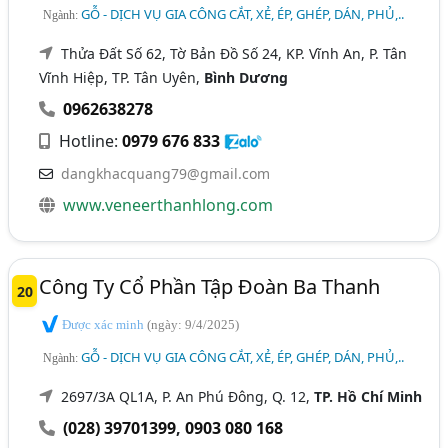
GỖ - DỊCH VỤ GIA CÔNG CẮT, XẺ, ÉP, GHÉP, DÁN, PHỦ,..
Ngành:
Thửa Đất Số 62, Tờ Bản Đồ Số 24, KP. Vĩnh An, P. Tân
Vĩnh Hiệp, TP. Tân Uyên,
Bình Dương
0962638278
Hotline:
0979 676 833
dangkhacquang79@gmail.com
www.veneerthanhlong.com
Công Ty Cổ Phần Tập Đoàn Ba Thanh
20
Được xác minh
(ngày: 9/4/2025)
GỖ - DỊCH VỤ GIA CÔNG CẮT, XẺ, ÉP, GHÉP, DÁN, PHỦ,..
Ngành:
2697/3A QL1A, P. An Phú Đông, Q. 12,
TP. Hồ Chí Minh
(028) 39701399
,
0903 080 168