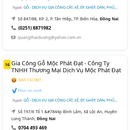
GỖ - DỊCH VỤ GIA CÔNG CẮT, XẺ, ÉP, GHÉP, DÁN, PHỦ,..
Ngành:
Số 847/88, KP. 2, P. Tân Hiệp, TP. Biên Hòa,
Đồng Nai
(0251) 8871982
quangthaiduong@yahoo.com.vn
Gia Công Gỗ Mộc Phát Đạt - Công Ty
16
TNHH Thương Mại Dịch Vụ Mộc Phát Đạt
NHÀ TÀI TRỢ
Được xác minh
GỖ - DỊCH VỤ GIA CÔNG CẮT, XẺ, ÉP, GHÉP, DÁN, PHỦ,..
Ngành:
Số 197/6 Tổ 1 &#7844p Bình Lâm, Xã Lộc An, Huyện
Long Thành,
Đồng Nai
0704 493 469