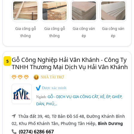
Gia công gỗ
Gia công gỗ
Gia công ván
Gia công ván
thông
thông
ép
ép
Gỗ Công Nghiệp Hải Vân Khánh - Công Ty
5
TNHH Thương Mại Dịch Vụ Hải Vân Khánh
NHÀ TÀI TRỢ
Được xác minh
GỖ - DỊCH VỤ GIA CÔNG CẮT, XẺ, ÉP, GHÉP,
Ngành:
DÁN, PHỦ,..
Thửa đất 39, 40, Tờ Bản Đồ Số 48, Đường Khánh Bình
02, Khu Phố Khánh Tân, Phường Tân Hiệp,
Bình Dương
(0274) 6286 667