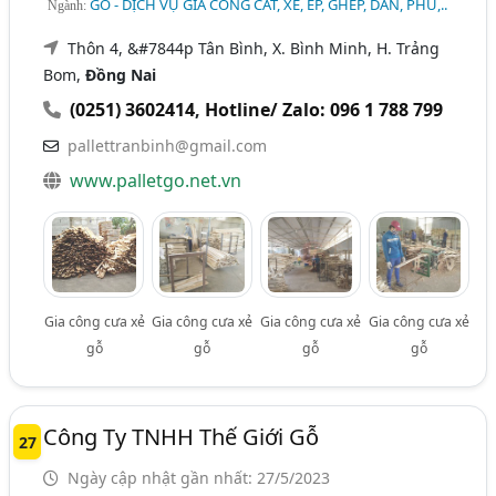
GỖ - DỊCH VỤ GIA CÔNG CẮT, XẺ, ÉP, GHÉP, DÁN, PHỦ,..
Ngành:
Thôn 4, &#7844p Tân Bình, X. Bình Minh, H. Trảng
Bom,
Đồng Nai
(0251) 3602414
,
Hotline/ Zalo: 096 1 788 799
pallettranbinh@gmail.com
www.palletgo.net.vn
Gia công cưa xẻ
Gia công cưa xẻ
Gia công cưa xẻ
Gia công cưa xẻ
gỗ
gỗ
gỗ
gỗ
Công Ty TNHH Thế Giới Gỗ
27
Ngày cập nhật gần nhất: 27/5/2023