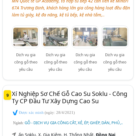
MN Quốc tế GP Academy, tổ hợp tủ bếp 42 căn liền kề Minori
67A Trương Định, khách hàng lớn gia công hàng loạt đều đặn
làm tủ giày, kệ đa năng, kệ tủ bếp, kệ nhà tắm,..
Dịch vụ gia
Dịch vụ gia
Dịch vụ gia
Dịch vụ gia
công gỗ theo
công gỗ theo
công gỗ theo
công gỗ theo
yêu cầu
yêu cầu
yêu cầu
yêu cầu
Xí Nghiệp Sơ Chế Gỗ Cao Su Soklu - Công
9
Ty CP Đầu Tư Xây Dựng Cao Su
Được xác minh
(ngày: 28/4/2021)
GỖ - DỊCH VỤ GIA CÔNG CẮT, XẺ, ÉP, GHÉP, DÁN, PHỦ,..
Ngành:
ấp Soklu, X. Gia Kiệm, H. Thống Nhất,
Đồng Nai