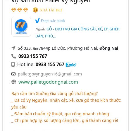
Vụ Sản Xuất Pallet Vy Nguyễn
NHÀ TÀI TRỢ
Được xác minh
GỖ - DỊCH VỤ GIA CÔNG CẮT, XẺ, ÉP, GHÉP,
Ngành:
DÁN, PHỦ,..
Số 033, &#7844p Lộ Đức, Phường Hố Nai,
Đồng Nai
0933 155 767
Hotline:
0933 155 767
palletgovynguyen16@gmail.com
www.palletgodongnai.com
Bạn cần tìm Xưởng Gia công gỗ chất lượng?
_ Đã có Vy Nguyên, nhận cắt, xẻ, cưa gỗ theo kích thước
yêu cầu
_ Đảm bảo chuẩn kỹ thuật, gia công nhanh chóng
_ Chi phí hợp lý, số lượng càng lớn, giá thành càng rẻ!