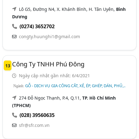
Lô G5, Đường N4, X. Khánh Bình, H. Tân Uyên,
Bình
Dương
(0274) 3652702
congty.huunghi1@gmail.com
Công Ty TNHH Phú Đông
13
Ngày cập nhật gần nhất: 6/4/2021
GỖ - DỊCH VỤ GIA CÔNG CẮT, XẺ, ÉP, GHÉP, DÁN, PHỦ,..
Ngành:
274 Đỗ Ngọc Thạnh, P.4, Q.11,
TP. Hồ Chí Minh
(TPHCM)
(028) 39560635
sfr@sfr.com.vn