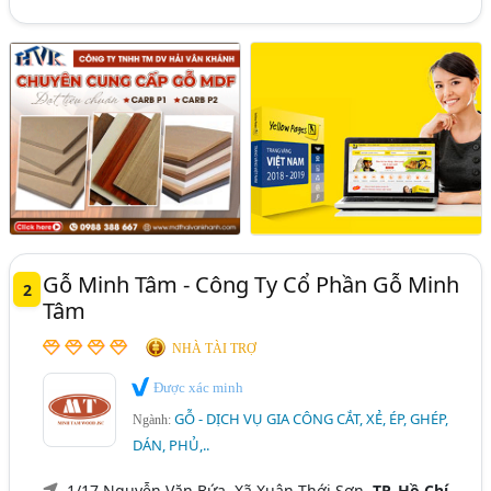
Gỗ Minh Tâm - Công Ty Cổ Phần Gỗ Minh
2
Tâm
NHÀ TÀI TRỢ
Được xác minh
GỖ - DỊCH VỤ GIA CÔNG CẮT, XẺ, ÉP, GHÉP,
Ngành:
DÁN, PHỦ,..
1/17 Nguyễn Văn Bứa, Xã Xuân Thới Sơn,
TP. Hồ Chí