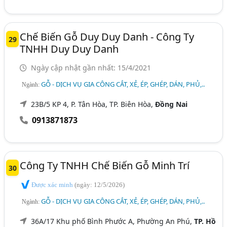
Chế Biến Gỗ Duy Duy Danh - Công Ty
29
TNHH Duy Duy Danh
Ngày cập nhật gần nhất: 15/4/2021
GỖ - DỊCH VỤ GIA CÔNG CẮT, XẺ, ÉP, GHÉP, DÁN, PHỦ,..
Ngành:
23B/5 KP 4, P. Tân Hòa, TP. Biên Hòa,
Đồng Nai
0913871873
Công Ty TNHH Chế Biến Gỗ Minh Trí
30
Được xác minh
(ngày: 12/5/2026)
GỖ - DỊCH VỤ GIA CÔNG CẮT, XẺ, ÉP, GHÉP, DÁN, PHỦ,..
Ngành:
36A/17 Khu phố Bình Phước A, Phường An Phú,
TP. Hồ