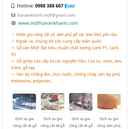
Hotline:
0988 388 667
haivankhanh.mdf@gmail.com
www.mdfhaivankhanh.com
☞
Nhận gia công cắt xẻ, dán phủ gỗ các loại theo yêu cầu
.
☞ Ngoài ra, chúng tôi còn cung cấp toàn quốc:
― Gỗ ván MDF đạt tiêu chuẩn chất lượng Carb P1, Carb
P2
― Gỗ ghép cao cấp từ các nguyên liệu: Cao su, xoan, keo,
tràm, gỗ tạp
― Ván ép chống ẩm, chịu nước, chống cháy, ván ép phủ
melamine, polyester,..
Dịch vụ gia
Dịch vụ gia
Dịch vụ gia
Dịch vụ gia
công cắt xẻ gỗ
công cắt xẻ gỗ
công cắt xẻ gỗ
công dán phủ