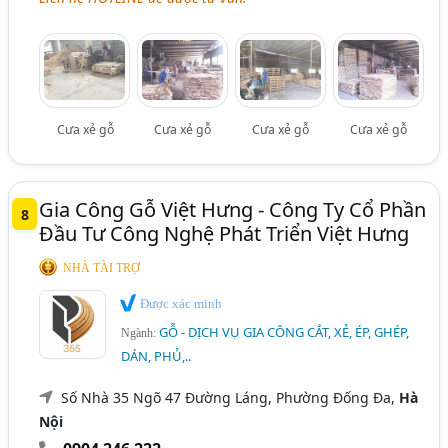
Cưa xẻ gỗ
Cưa xẻ gỗ
Cưa xẻ gỗ
Cưa xẻ gỗ
Gia Công Gỗ Việt Hưng - Công Ty Cổ Phần
8
Đầu Tư Công Nghệ Phát Triển Việt Hưng
NHÀ TÀI TRỢ
Được xác minh
GỖ - DỊCH VỤ GIA CÔNG CẮT, XẺ, ÉP, GHÉP,
Ngành:
DÁN, PHỦ,..
Số Nhà 35 Ngõ 47 Đường Láng, Phường Đống Đa,
Hà
Nội