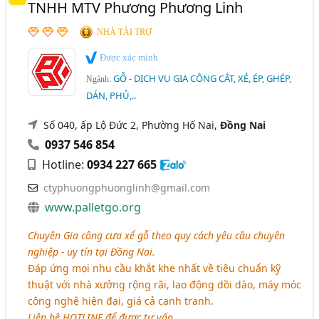
TNHH MTV Phương Phương Linh
NHÀ TÀI TRỢ
Được xác minh
GỖ - DỊCH VỤ GIA CÔNG CẮT, XẺ, ÉP, GHÉP,
Ngành:
DÁN, PHỦ,..
Số 040, ấp Lộ Đức 2, Phường Hố Nai,
Đồng Nai
0937 546 854
Hotline:
0934 227 665
ctyphuongphuonglinh@gmail.com
www.palletgo.org
Chuyên Gia công cưa xể gỗ theo quy cách yêu cầu chuyên
nghiệp - uy tín tại Đồng Nai.
Đáp ứng mọi nhu cầu khắt khe nhất về tiêu chuẩn kỹ
thuật với nhà xưởng rộng rãi, lao động dồi dào, máy móc
công nghệ hiện đại, giá cả cạnh tranh.
Liên hệ HOTLINE để được tư vấn.