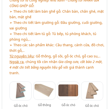
Chúng tôi là Công Nghiệp Nhà Xanh - Chúng tôi
NHẬN GIA
CÔNG GHÉP GỖ
:
➢ Theo chi tiết làm bàn ghế gỗ: Chân bàn, chân ghé, mặt
bàn, mặt ghế
➢ Theo chi tiết làm giường gỗ: Đầu giường, cuối giường,
vai giường
➢ Theo chi tiết làm tủ gỗ: Tủ bếp, tủ phòng khách, tủ
phòng ngủ,..
➢ Theo các sản phẩm khác: Cầu thang, cánh cửa, đồ chơi,
thớt gỗ,..
Từ nguyên liệu
: Gỗ thông, gỗ sồi, gỗ óc chó, gỗ cao su,..
Ngoài ra
, chúng tôi còn nhận
Gia công cưa, cắt bào 2 mặt,
4 mặt chi tiết bằng nguyên liệu gỗ
với giá thành cạnh
tranh.
Gỗ thông
Gỗ óc chó
Gỗ óc chó
Gỗ óc chó