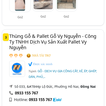
Go2
Go2
Go2
Thùng Gỗ & Pallet Gỗ Vy Nguyễn - Công
3
Ty TNHH Dịch Vụ Sản Xuất Pallet Vy
Nguyễn
NHÀ TÀI TRỢ
Được xác minh
GỖ - DỊCH VỤ GIA CÔNG CẮT, XẺ, ÉP, GHÉP,
Ngành:
DÁN, PHỦ,..
Số 033, &#7844p Lộ Đức, Phường Hố Nai,
Đồng Nai
0933 155 767
Hotline:
0933 155 767