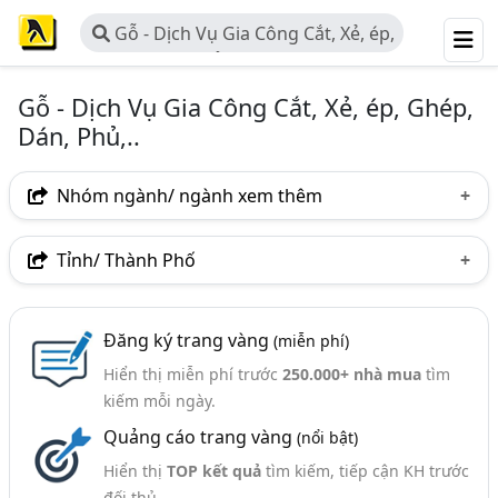
Gỗ - Dịch Vụ Gia Công Cắt, Xẻ, ép,
Ghép, Dán, Phủ,..
Gỗ - Dịch Vụ Gia Công Cắt, Xẻ, ép, Ghép,
Dán, Phủ,..
Nhóm ngành/ ngành xem thêm
Ngành nghề
Tỉnh/ Thành Phố
Gỗ - Dịch Vụ Gia Công Cắt, Xẻ, Ép, Ghép, Dán, Phủ,..
(83)
Hà Nội
TP. Hồ Chí Minh (TPHCM)
Đồng Nai
Ngành xem thêm
Đăng ký trang vàng
(miễn phí)
Bình Dương
Tp. Đà Nẵng
Hưng Yên
Hiển thị miễn phí trước
250.000+ nhà mua
tìm
Gỗ Nguyên Liệu (567)
Khánh Hòa
Quảng Trị
Thừa Thiên Huế
kiếm mỗi ngày.
Quảng cáo trang vàng
(nổi bật)
Bình Định
Quảng Bình
Hiển thị
TOP kết quả
tìm kiếm, tiếp cận KH trước
đối thủ.