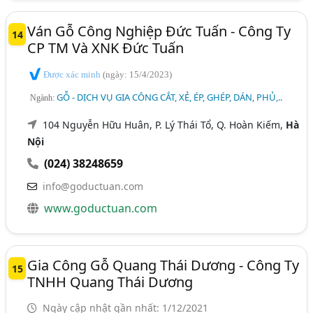
Ván Gỗ Công Nghiệp Đức Tuấn - Công Ty
14
CP TM Và XNK Đức Tuấn
Được xác minh
(ngày: 15/4/2023)
GỖ - DỊCH VỤ GIA CÔNG CẮT, XẺ, ÉP, GHÉP, DÁN, PHỦ,..
Ngành:
104 Nguyễn Hữu Huân, P. Lý Thái Tổ, Q. Hoàn Kiếm,
Hà
Nội
(024) 38248659
info@goductuan.com
www.goductuan.com
Gia Công Gỗ Quang Thái Dương - Công Ty
15
TNHH Quang Thái Dương
Ngày cập nhật gần nhất: 1/12/2021