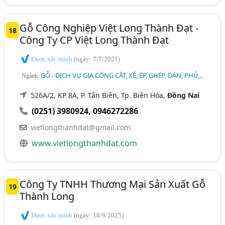
Gỗ Công Nghiệp Việt Long Thành Đạt -
18
Công Ty CP Việt Long Thành Đạt
Được xác minh
(ngày: 7/7/2021)
GỖ - DỊCH VỤ GIA CÔNG CẮT, XẺ, ÉP, GHÉP, DÁN, PHỦ,..
Ngành:
526A/2, KP 8A, P. Tân Biên, Tp. Biên Hòa,
Đồng Nai
(0251) 3980924
,
0946272286
vietlongthanhdat@gmail.com
www.vietlongthanhdat.com
Công Ty TNHH Thương Mại Sản Xuất Gỗ
19
Thành Long
Được xác minh
(ngày: 18/9/2025)