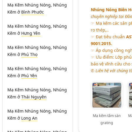
Mạ Kẽm Nhúng Nóng, Nhúng
Nhúng Nóng Biên H
Kẽm
ở
Bình Phước
chuyên nghiệp tại Đồn
☞ Mạ kẽm các sản phẩ
Mạ Kẽm Nhúng Nóng, Nhúng
ro thép,..
Kẽm
ở
Hưng Yên
☞ Đạt tiêu chuẩn
AS
9001:2015.
Mạ Kẽm Nhúng Nóng, Nhúng
☞ Áp dụng công nghệ
Kẽm
ở
Phú Thọ
☞ Ưu điểm: Lớp phủ 
bảo vệ vĩnh cửu cho
Mạ Kẽm Nhúng Nóng, Nhúng
✆
Liên hệ với chúng t
Kẽm
ở
Phú Yên
Mạ Kẽm Nhúng Nóng, Nhúng
Kẽm
ở
Thái Nguyên
Mạ Kẽm Nhúng Nóng, Nhúng
Mạ kẽm tấm sàn
M
Kẽm
ở
Long An
grating