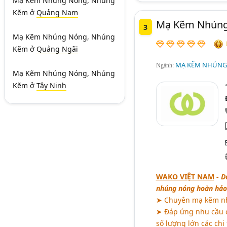
Mạ Kẽm Nhúng Nóng, Nhúng
Kẽm
ở
Quảng Nam
Mạ Kẽm Nhúng
3
Mạ Kẽm Nhúng Nóng, Nhúng
Kẽm
ở
Quảng Ngãi
MẠ KẼM NHÚNG
Ngành:
Mạ Kẽm Nhúng Nóng, Nhúng
Kẽm
ở
Tây Ninh
WAKO VIỆT NAM
-
D
nhúng nóng hoàn hảo
➤ Chuyên mạ kẽm nh
➤ Đáp ứng nhu cầu c
số lượng lớn các chi