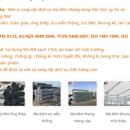
òa
-
Đơn vị cung cấp dịch vụ mạ kẽm nhúng nóng tiên tiến, uy tín và
g Nai!
m: Giàn giáo, ống thép, trụ viễn thông, trụ đèn, khung kệ, lan ca
TM A123, AS/NZS 4680:2006, TCVN 5408:2007, ISO 1461:1999, ISO
: Sử dụng khí đốt sạch CNG, an toàn với môi trường.
mỏng, chống gỉ, chống ăn mòn tuyệt đối, không bị bong tróc, tạo 
 sản phẩm.
ôi để được tư vấn và cung cấp dịch vụ chất lượng cao!
ạ kẽm ống thép
Mạ kẽm trụ viễn
Mạ kẽm thang
Mạ kẽm khun
thông
máng cáp
nhà thép