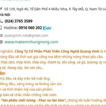
Số 129, Ngõ 40, Tổ Dân Phố 4 Miêu Nha, P. Tây Mỗ, Q. Nam Từ L
Hà Nội
(024) 3765 3589
Hotline:
0916 060 202
quangvinh.ndv@gmail.com
www.makemnhungnong.com
h nghiệm,
Công Ty Cổ Phần Phát Triển Công Nghệ Quang Vinh
là 
hàng đầu về lĩnh vực gia công mạ kẽm nhúng nóng theo yêu cầu.
:
Thép tấm, thép hình, thép ống, thanh la, tôn sóng, xà gồ, bulong, ty re
 kệ, thang cáp, lan can cầu,..
hẩm
:
ủ đều và dày trên bề mặt ống.
đồng đều, sáng bóng và không sần sùi.
n và tính thẩm mỹ của sản phẩm.
p bảo vệ chắc chắn chống mài mòn.
:
"Sản phẩm chất lượng - Phục vụ tận tâm"
,
chúng tôi luôn hướng đ
ách hàng những sản phẩm tốt nhất và dịch vụ chăm sóc khách h