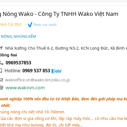
 Nóng Wako - Công Ty TNHH Wako Việt Nam
Được xác minh
NHÀ TÀI TRỢ
 NÓNG, NHÚNG KẼM
Nhà Xưởng Cho Thuê 6-2, Đường N3-2, KCN Long Đức, Xã Bình 
Đồng Nai
0969537853
Hotline:
0969 537 853
wakooffice.vn@wako-kinzoku.co.jp
www.wakovn.com
oanh nghiệp 100% vốn đầu tư từ Nhật Bản, đem đến giải pháp mạ 
 nhất:
úng nóng chi tiết nhỏ 10-700mm
ủa các đơn vị gia công cơ khí, lắp ráp máy móc,.. có nhu cầu mạ 
 tiết khó mạ như
bulong, đai ốc, chi tiết máy,..