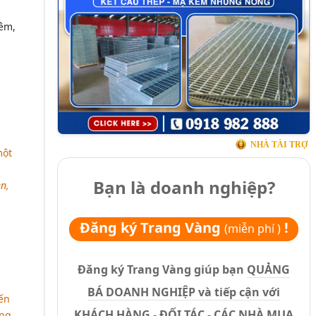
iêm,
NHÀ TÀI TRỢ
một
Bạn là doanh nghiệp?
n,
Đăng ký Trang Vàng
!
(miễn phí )
Đăng ký Trang Vàng giúp bạn
QUẢNG
BÁ DOANH NGHIỆP và tiếp cận với
ến
KHÁCH HÀNG - ĐỐI TÁC - CÁC NHÀ MUA
àng