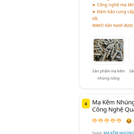
➤ Công nghệ mạ kẽm
➤ Đảm bảo cung cấp 
tốt.
WAKO hân hạnh được 
Sản phẩm mạ kẽm
Sả
nhúng nóng
Mạ Kẽm Nhúng 
4
Công Nghệ Qu
MẠ KẼM NHÚNG
Ngành: