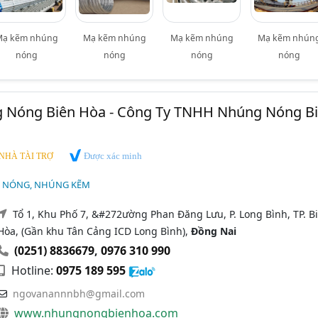
Mạ kẽm nhúng
Mạ kẽm nhúng
Mạ kẽm nhúng
Mạ kẽm nhún
nóng
nóng
nóng
nóng
Nóng Biên Hòa - Công Ty TNHH Nhúng Nóng B
Được xác minh
NHÀ TÀI TRỢ
 NÓNG, NHÚNG KẼM
Tổ 1, Khu Phố 7, &#272ường Phan Đăng Lưu, P. Long Bình, TP. B
Hòa, (Gần khu Tân Cảng ICD Long Bình),
Đồng Nai
(0251) 8836679
,
0976 310 990
Hotline:
0975 189 595
ngovanannnbh@gmail.com
www.nhungnongbienhoa.com