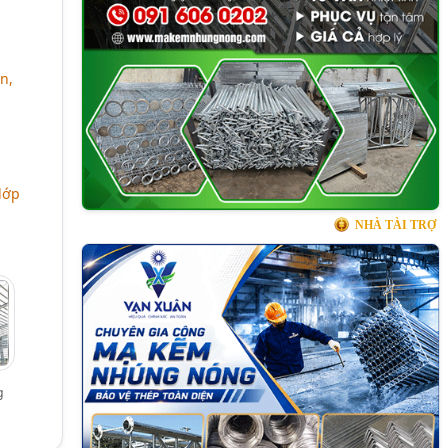
n,
lớp
NHÀ TÀI TRỢ
g