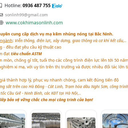
Hotline:
0936 487 755
sonlinh99@gmail.com
www.cokhimasonlinh.com
huyên cung cấp dịch vụ mạ kẽm nhúng nóng tại Bắc Ninh.
 ngành
:
Viễn thông, điện lực, xây dựng, giao thông và cơ khí kết cấu,..
 - đều đạt yêu cầu kỹ thuật cao
m đạt
tiêu chuẩn ASTM
mòn, chống gỉ tốt, tuổi thọ các công trình điện lực lên tới 50 nă
hiệm xi mạ, với uy tín trên thị trường và được nhiều đối tác lớn t
 giá thành hợp lý, phục vụ nhanh chóng, cam kết đúng tiến độ
ng sắt trên cao Hà Đông - Cát Linh, Trạm hóa dầu Nghi Sơn, công trìn
ốc Cầu Giẽ - Ninh Bình, các KĐT tại Hà Nội,..
 lớp bảo vệ vững chắc cho mọi công trình của bạn!