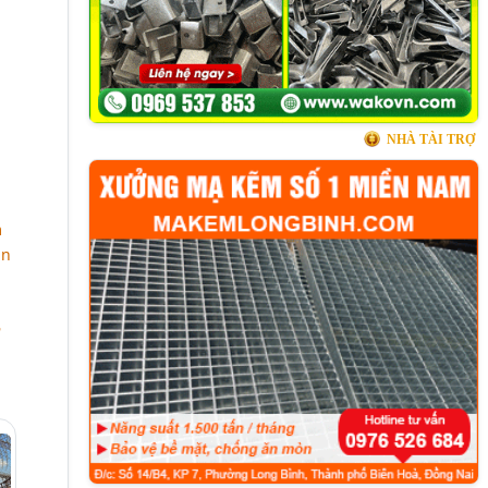
NHÀ TÀI TRỢ
m
in
h