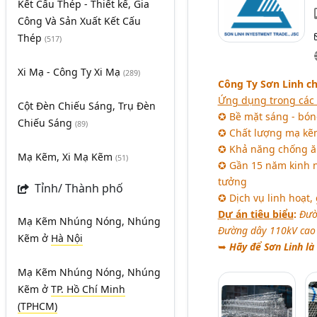
Kết Cấu Thép - Thiết kế, Gia
Công Và Sản Xuất Kết Cấu
Thép
(517)
Xi Mạ - Công Ty Xi Mạ
(289)
Công Ty Sơn Linh c
Ứng dụng trong các
Cột Đèn Chiếu Sáng, Trụ Đèn
✪ Bề mặt sáng - bóng
Chiếu Sáng
(89)
✪ Chất lượng mạ kẽ
✪ Khả năng chống ăn 
Mạ Kẽm, Xi Mạ Kẽm
(51)
✪ Gần 15 năm kinh ng
tưởng
Tỉnh/ Thành phố
✪ Dịch vụ linh hoạt,
Dự án tiêu biểu
:
Đườ
Mạ Kẽm Nhúng Nóng, Nhúng
Đường dây 110kV cao t
Kẽm
ở
Hà Nội
➥
Hãy để Sơn Linh là
Mạ Kẽm Nhúng Nóng, Nhúng
Kẽm
ở
TP. Hồ Chí Minh
(TPHCM)