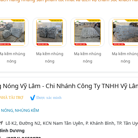
Mạ kẽm nhúng
Mạ kẽm nhúng
Mạ kẽm nhúng
Mạ kẽm nhún
nóng
nóng
nóng
nóng
Nóng Vỹ Lâm - Chi Nhánh Công Ty TNHH Vỹ Lâ
Được xác minh
NHÀ TÀI TRỢ
 NÓNG, NHÚNG KẼM
Lô K2, Đường N2, KCN Nam Tân Uyên, P. Khánh Bình, TP. Tân Uy
Bình Dương