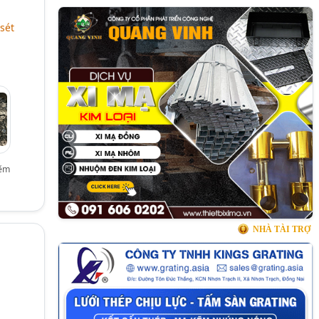
sét
ẽm
NHÀ TÀI TRỢ