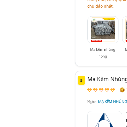
chu đáo nhất.
Mạ kẽm nhúng
nóng
Mạ Kẽm Nhúng 
5
MẠ KẼM NHÚNG
Ngành: