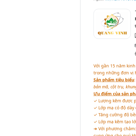
Với gần 15 năm kin
trong những đơn vị 
Sản phẩm tiêu biểu
bản mã, cột trụ, khung
Ưu điểm của sản p
✓ Lượng kẽm được ph
✓ Lớp mạ có độ dày 
✓ Tăng cường độ bề
✓ Lớp mạ kẽm tạo lớ
➜ Với phương châm
cung ứng cho quý kh