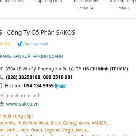
Túi Tote canvas
Cặp công cở S1
Túi canvas đeo
Túi da nữ công 
chéo T4
mẫu 3
S - Công Ty Cổ Phần SAKOS
Được xác minh
I TRỢ
TRANG - SẢN XUẤT VÀ KINH DOANH
370A Lê Văn Sỹ, Phường Nhiêu Lộ,
TP. Hồ Chí Minh (TPHCM)
(028) 38258188
,
090 2519 981
Hotline:
094 134 9955
[email protected]
www.sakos.vn
 xuất cung cấp
:
ọc sinh,.. hiệu Neo Vista, Brisk, Galaxy, Xavia, AMBER,..
c sinh,.. hiệu Orion, Legend, Virgo, Astro,..