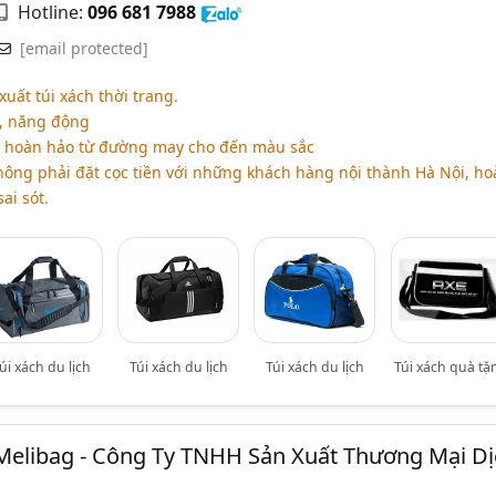
Hotline:
096 681 7988
[email protected]
uất túi xách thời trang.
g, năng động
, hoàn hảo từ đường may cho đến màu sắc
hông phải đặt cọc tiền với những khách hàng nội thành Hà Nội, ho
ai sót.
úi xách du lịch
Túi xách du lịch
Túi xách du lịch
Túi xách quà tặ
 Melibag - Công Ty TNHH Sản Xuất Thương Mại Dị