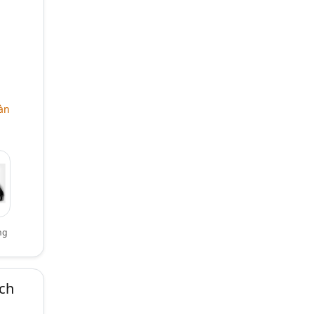
àn
ng
ch