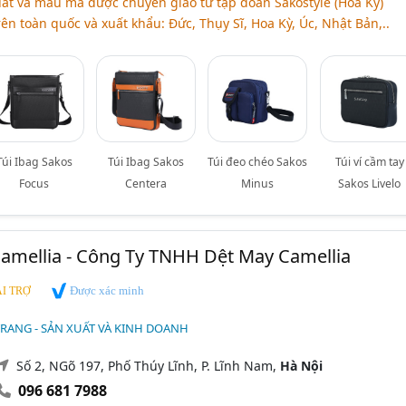
ất và mẫu mã được chuyển giao từ tập đoàn Sakostyle (Hoa Kỳ)
rên toàn quốc và xuất khẩu: Đức, Thụy Sĩ, Hoa Kỳ, Úc, Nhật Bản,..
Túi Ibag Sakos
Túi Ibag Sakos
Túi đeo chéo Sakos
Túi ví cầm tay
Focus
Centera
Minus
Sakos Livelo
Camellia - Công Ty TNHH Dệt May Camellia
Được xác minh
I TRỢ
TRANG - SẢN XUẤT VÀ KINH DOANH
Số 2, NGõ 197, Phố Thúy Lĩnh, P. Lĩnh Nam,
Hà Nội
096 681 7988