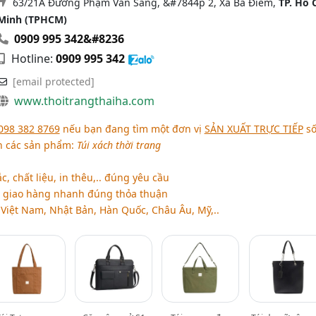
63/21A Đường Phạm Văn Sáng, &#7844p 2, Xã Bà Điểm,
TP. Hồ 
Minh (TPHCM)
0909 995 342&#8236
Hotline:
0909 995 342
[email protected]
www.thoitrangthaiha.com
098 382 8769
nếu bạn đang tìm một đơn vị
SẢN XUẤT TRỰC TIẾP
s
n các sản phẩm:
Túi xách thời trang
, chất liệu, in thêu,.. đúng yêu cầu
, giao hàng nhanh đúng thỏa thuận
 Việt Nam, Nhật Bản, Hàn Quốc, Châu Âu, Mỹ,..