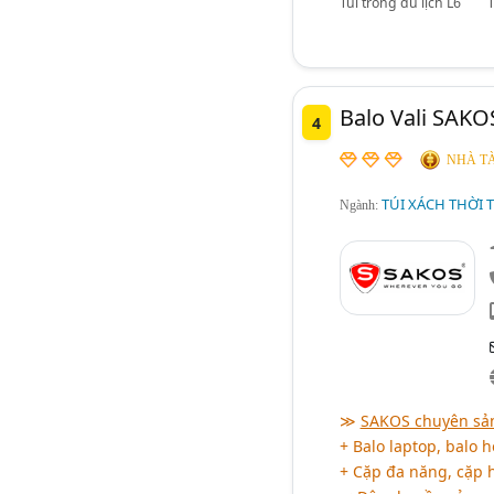
Túi trống du lịch L6
Balo Vali SAKO
4
NHÀ TÀ
TÚI XÁCH THỜI 
Ngành:
≫
SAKOS chuyên sản
+ Balo laptop, balo h
+ Cặp đa năng, cặp họ