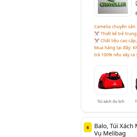
Camelia chuyên sản x
✂ Thiết kế trẻ trun
✂ Chất liệu cao cấp
Mua hàng tại đây: K
trả 100% nếu xảy ra s
Túi xách du lịch
T
Balo, Túi Xách
6
Vụ Melibag