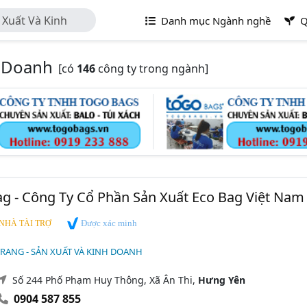
 Xuất Và Kinh
Danh mục Ngành nghề
Q
h Doanh
[có
146
công ty trong ngành]
ag - Công Ty Cổ Phần Sản Xuất Eco Bag Việt Nam
Được xác minh
NHÀ TÀI TRỢ
TRANG - SẢN XUẤT VÀ KINH DOANH
Số 244 Phố Phạm Huy Thông, Xã Ân Thi,
Hưng Yên
0904 587 855