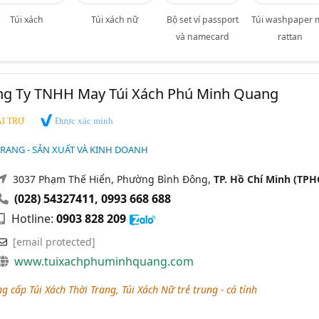
Túi xách
Túi xách nữ
Bộ set ví passport
Túi washpaper 
và namecard
rattan
ng Ty TNHH May Túi Xách Phú Minh Quang
Được xác minh
I TRỢ
TRANG - SẢN XUẤT VÀ KINH DOANH
3037 Phạm Thế Hiển, Phường Bình Đông,
TP. Hồ Chí Minh (TP
(028) 54327411
,
0993 668 688
Hotline:
0903 828 209
[email protected]
www.tuixachphuminhquang.com
 cấp Túi Xách Thời Trang, Túi Xách Nữ trẻ trung - cá tính