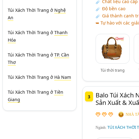
☄ Chất liệu cao cấp
☄ Độ bền cao
Túi Xách Thời Trang
ở
Nghệ
☄ Giá thành cạnh t
An
➥ Tự hào với các giả
Túi Xách Thời Trang
ở
Thanh
Hóa
Túi Xách Thời Trang
ở
TP. Cần
Thơ
Túi thời trang
Túi Xách Thời Trang
ở
Hà Nam
Túi Xách Thời Trang
ở
Tiền
Balo Túi Xách 
3
Giang
Sản Xuất & Xuấ
NHÀ TÀ
TÚI XÁCH THỜI 
Ngành: