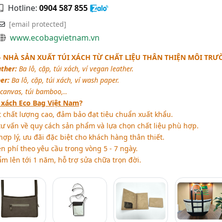
Hotline:
0904 587 855
[email protected]
www.ecobagvietnam.vn
- NHÀ SẢN XUẤT TÚI XÁCH TỪ CHẤT LIỆU THÂN THIỆN MÔI TR
ather:
Ba lô, cặp, túi xách, ví vegan leather.
er:
Ba lô, cặp, túi xách, ví wash paper.
canvas, túi bamboo,..
i xách Eco Bag Việt Nam
?
chất lượng cao, đảm bảo đạt tiêu chuẩn xuất khẩu.
tư vấn về quy cách sản phẩm và lựa chọn chất liệu phù hợp.
p lý, ưu đãi đặc biệt cho khách hàng thân thiết.
 phí theo yêu cầu trong vòng 5 - 7 ngày.
 lên tới 1 năm, hỗ trợ sửa chữa trọn đời.