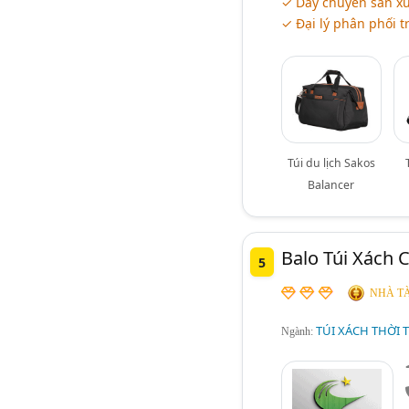
✓ Dây chuyền sản xu
✓ Đại lý phân phối t
Túi du lịch Sakos
Balancer
Balo Túi Xách 
5
NHÀ TÀ
TÚI XÁCH THỜI 
Ngành: