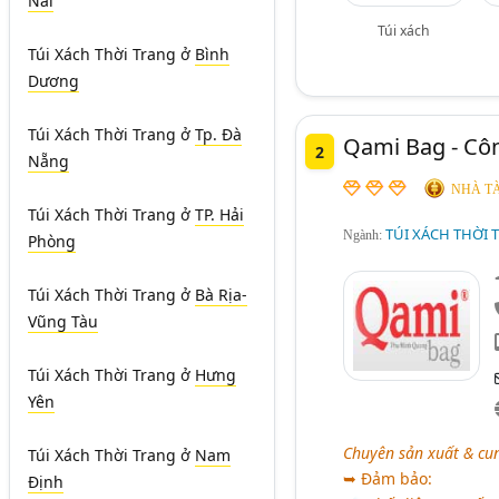
Nai
Túi xách
Túi Xách Thời Trang
ở
Bình
Dương
Túi Xách Thời Trang
ở
Tp. Đà
Qami Bag - Cô
2
Nẵng
NHÀ TÀ
Túi Xách Thời Trang
ở
TP. Hải
TÚI XÁCH THỜI 
Ngành:
Phòng
Túi Xách Thời Trang
ở
Bà Rịa-
Vũng Tàu
Túi Xách Thời Trang
ở
Hưng
Yên
Chuyên sản xuất & cung
Túi Xách Thời Trang
ở
Nam
➥ Đảm bảo:
Định