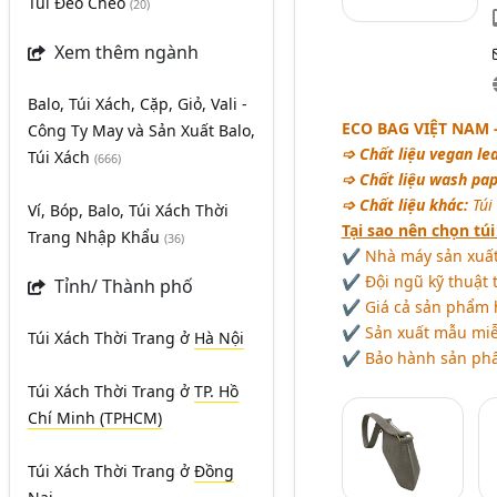
Túi Đeo Chéo
(20)
Xem thêm ngành
Balo, Túi Xách, Cặp, Giỏ, Vali -
ECO BAG VIỆT NAM 
Công Ty May và Sản Xuất Balo,
➩ Chất liệu vegan le
Túi Xách
(666)
➩ Chất liệu wash pap
➩ Chất liệu khác:
Túi 
Ví, Bóp, Balo, Túi Xách Thời
Tại sao nên chọn tú
Trang Nhập Khẩu
(36)
✔ Nhà máy sản xuất 
✔ Đội ngũ kỹ thuật 
Tỉnh/ Thành phố
✔ Giá cả sản phẩm hợ
✔ Sản xuất mẫu miễn
Túi Xách Thời Trang
ở
Hà Nội
✔ Bảo hành sản phẩm
Túi Xách Thời Trang
ở
TP. Hồ
Chí Minh (TPHCM)
Túi Xách Thời Trang
ở
Đồng