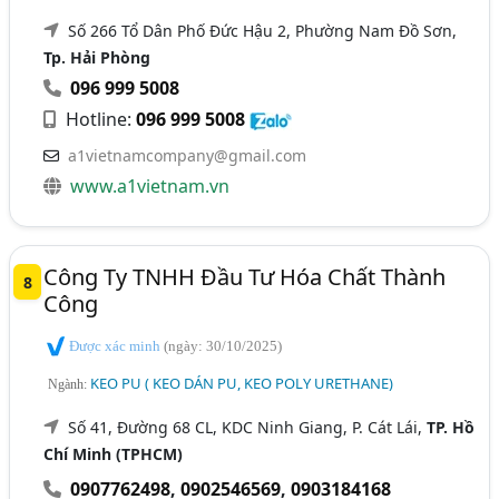
Số 266 Tổ Dân Phố Đức Hậu 2, Phường Nam Đồ Sơn,
Tp. Hải Phòng
096 999 5008
Hotline:
096 999 5008
a1vietnamcompany@gmail.com
www.a1vietnam.vn
Công Ty TNHH Đầu Tư Hóa Chất Thành
8
Công
Được xác minh
(ngày: 30/10/2025)
KEO PU ( KEO DÁN PU, KEO POLY URETHANE)
Ngành:
Số 41, Đường 68 CL, KDC Ninh Giang, P. Cát Lái,
TP. Hồ
Chí Minh (TPHCM)
0907762498
,
0902546569
,
0903184168