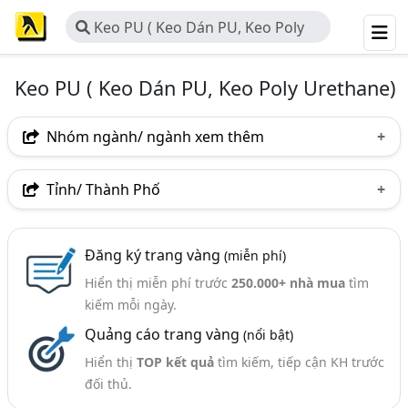
Keo PU ( Keo Dán PU, Keo Poly
Urethane)
Keo PU ( Keo Dán PU, Keo Poly Urethane)
Nhóm ngành/ ngành xem thêm
Ngành nghề
Tỉnh/ Thành Phố
Keo PU ( Keo Dán PU, Keo Poly Urethane)
(16)
Hà Nội
TP. Hồ Chí Minh (TPHCM)
Bình Dương
Ngành xem thêm
Đăng ký trang vàng
(miễn phí)
TP. Hải Phòng
Hiển thị miễn phí trước
250.000+ nhà mua
tìm
Keo Dán Và Chất Dính (415)
kiếm mỗi ngày.
Keo Dán Công Nghiệp (Keo PU, UF, EVA,,.) (141)
Quảng cáo trang vàng
(nổi bật)
Hiển thị
TOP kết quả
tìm kiếm, tiếp cận KH trước
đối thủ.