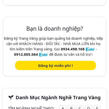
Bạn là doanh nghiệp?
Đăng ký Trang Vàng giúp bạn quảng bá doanh nghiêp, tiếp
cận với KHÁCH HÀNG - ĐỐI TÁC - NHÀ MUA LỚN khi họ
tìm kiếm trên Trang vàng. Gọi
0934.498.168
-
0912.005.564
để được tư vấn và hỗ trợ !
Đăng ký miễn phí !
Danh Mục Ngành Nghề Trang Vàng
TÌM NGÀNH NGHỀ THEO:
A
B
C
D
E