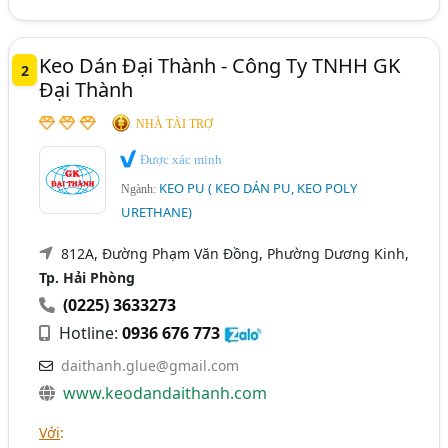
Keo Dán Đại Thành - Công Ty TNHH GK
2
Đại Thành
NHÀ TÀI TRỢ
Được xác minh
KEO PU ( KEO DÁN PU, KEO POLY
Ngành:
URETHANE)
812A, Đường Phạm Văn Đồng, Phường Dương Kinh,
Tp. Hải Phòng
(0225) 3633273
Hotline:
0936 676 773
daithanh.glue@gmail.com
www.keodandaithanh.com
Với
: