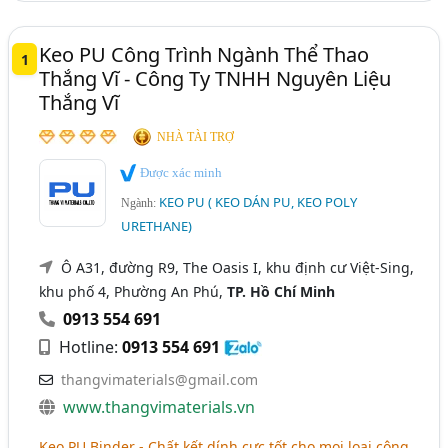
Keo PU Công Trình Ngành Thể Thao
1
Thắng Vĩ - Công Ty TNHH Nguyên Liệu
Thắng Vĩ
NHÀ TÀI TRỢ
Được xác minh
KEO PU ( KEO DÁN PU, KEO POLY
Ngành:
URETHANE)
Ô A31, đường R9, The Oasis I, khu định cư Việt-Sing,
khu phố 4, Phường An Phú,
TP. Hồ Chí Minh
0913 554 691
Hotline:
0913 554 691
thangvimaterials@gmail.com
www.thangvimaterials.vn
Keo PU Binder - Chất kết dính cực tốt cho mọi loại công