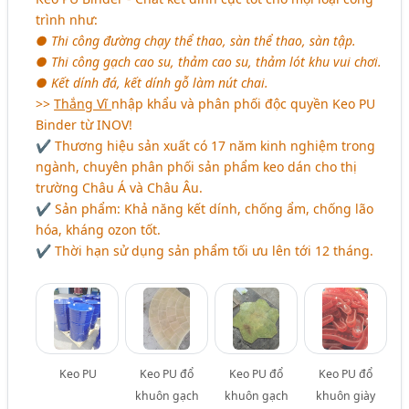
trình như:
● Thi công đường chạy thể thao, sàn thể thao, sàn tập.
● Thi công gạch cao su, thảm cao su, thảm lót khu vui chơi.
● Kết dính đá, kết dính gỗ làm nút chai.
>>
Thắng Vĩ
nhập khẩu và phân phối độc quyền Keo PU
Binder từ INOV!
✔ Thương hiệu sản xuất có 17 năm kinh nghiệm trong
ngành, chuyên phân phối sản phẩm keo dán cho thị
trường Châu Á và Châu Âu.
✔ Sản phẩm: Khả năng kết dính, chống ẩm, chống lão
hóa, kháng ozon tốt.
✔ Thời hạn sử dụng sản phẩm tối ưu lên tới 12 tháng.
Keo PU
Keo PU đổ
Keo PU đổ
Keo PU đổ
khuôn gạch
khuôn gạch
khuôn giày