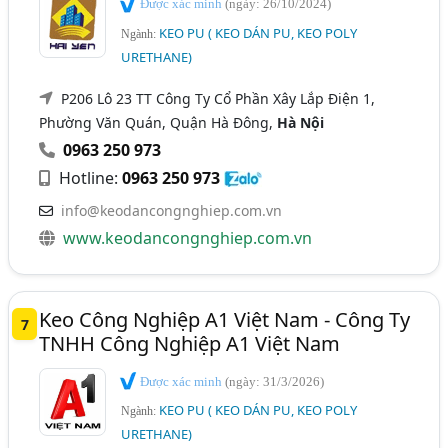
Được xác minh
(ngày: 26/10/2024)
KEO PU ( KEO DÁN PU, KEO POLY
Ngành:
URETHANE)
P206 Lô 23 TT Công Ty Cổ Phần Xây Lắp Điện 1,
Phường Văn Quán, Quận Hà Đông,
Hà Nội
0963 250 973
Hotline:
0963 250 973
info@keodancongnghiep.com.vn
www.keodancongnghiep.com.vn
Keo Công Nghiệp A1 Việt Nam - Công Ty
7
TNHH Công Nghiệp A1 Việt Nam
Được xác minh
(ngày: 31/3/2026)
KEO PU ( KEO DÁN PU, KEO POLY
Ngành:
URETHANE)