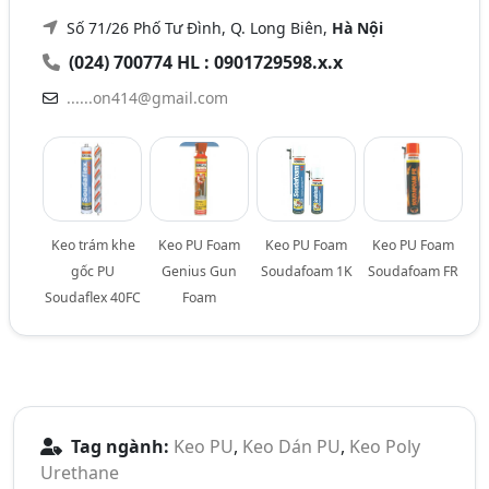
Số 71/26 Phố Tư Đình, Q. Long Biên,
Hà Nội
(024) 700774 HL : 0901729598.x.x
......on414@gmail.com
Keo trám khe
Keo PU Foam
Keo PU Foam
Keo PU Foam
gốc PU
Genius Gun
Soudafoam 1K
Soudafoam FR
Soudaflex 40FC
Foam
Tag ngành:
Keo PU
,
Keo Dán PU
,
Keo Poly
Urethane