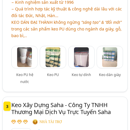
− Kinh nghiệm sản xuất từ 1996
− Quá trình hợp tác kỹ thuật & công nghệ dài lâu với các
đối tác Đức, Nhật, Hàn…
KEO DÁN ĐẠI THÀNH không ngừng
“sáng tạo” & “đổi mới”
trong các sản phẩm keo PU dùng cho ngành da giày, gỗ,
bao bì,..
Keo PU hệ
Keo PU
Keo tự dính
Keo dán giày
nước
Keo Xây Dựng Saha - Công Ty TNHH
3
Thương Mại Dịch Vụ Trực Tuyến Saha
NHÀ TÀI TRỢ