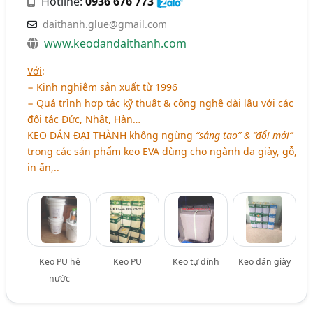
Hotline:
0936 676 773
daithanh.glue@gmail.com
www.keodandaithanh.com
Với
:
− Kinh nghiệm sản xuất từ 1996
− Quá trình hợp tác kỹ thuật & công nghệ dài lâu với các
đối tác Đức, Nhật, Hàn…
KEO DÁN ĐẠI THÀNH không ngừng
“sáng tạo” & “đổi mới”
trong các sản phẩm keo EVA dùng cho ngành da giày, gỗ,
in ấn,..
Keo PU hệ
Keo PU
Keo tự dính
Keo dán giày
nước