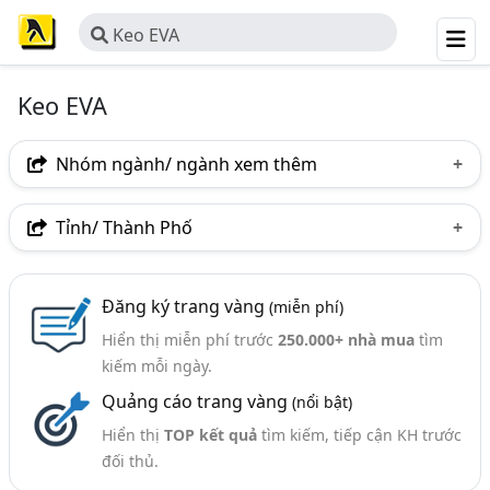
Keo EVA
Keo EVA
Nhóm ngành/ ngành xem thêm
Ngành nghề
Tỉnh/ Thành Phố
Keo EVA
(6)
Hà Nội
TP. Hồ Chí Minh (TPHCM)
Bình Dương
Ngành xem thêm
Đăng ký trang vàng
(miễn phí)
TP. Hải Phòng
Hiển thị miễn phí trước
250.000+ nhà mua
tìm
Keo Dán Và Chất Dính (415)
kiếm mỗi ngày.
Keo Dán Công Nghiệp (Keo PU, UF, EVA,,.) (141)
Quảng cáo trang vàng
(nổi bật)
Hiển thị
TOP kết quả
tìm kiếm, tiếp cận KH trước
đối thủ.