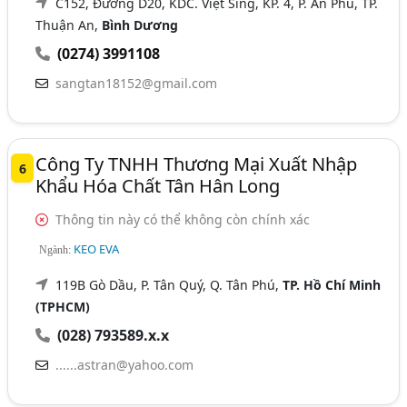
C152, Đường D20, KDC. Việt Sing, KP. 4, P. An Phú, TP.
Thuận An,
Bình Dương
(0274) 3991108
sangtan18152@gmail.com
Công Ty TNHH Thương Mại Xuất Nhập
6
Khẩu Hóa Chất Tân Hân Long
Thông tin này có thể không còn chính xác
KEO EVA
Ngành:
119B Gò Dầu, P. Tân Quý, Q. Tân Phú,
TP. Hồ Chí Minh
(TPHCM)
(028) 793589.x.x
......astran@yahoo.com