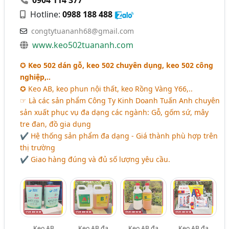
0904 114 377
Hotline:
0988 188 488
congtytuananh68@gmail.com
www.keo502tuananh.com
✪
Keo 502 dán gỗ, keo 502 chuyên dụng, keo 502 công
nghiệp,..
✪ Keo AB, keo phun nội thất, keo Rồng Vàng Y66,..
☞ Là các sản phẩm Công Ty Kinh Doanh Tuấn Anh chuyên
sản xuất phục vụ đa dạng các ngành: Gỗ, gốm sứ, mây
tre đan, đồ gia dụng
✔ Hệ thống sản phẩm đa dạng - Giá thành phù hợp trên
thị trường
✔ Giao hàng đúng và đủ số lượng yêu cầu.
Keo AB
Keo AB đa
Keo AB đa
Keo AB đa