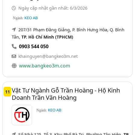
Ngày cập nhật gần nhất: 6/3/2026
KEO AB
Ngành:
207/31 Phạm Đăng Giảng, P. Bình Hưng Hòa, Q. Bình
Tân,
TP. Hồ Chí Minh (TPHCM)
0903 544 050
khainguyen@bangkeo3m.net
www.bangkeo3m.com
Vật Tư Ngành Gỗ Trần Hoàng - Hộ Kinh
11
Doanh Trần Văn Hoàng
KEO AB
Ngành:
Số Nhà 125, Tổ 3, Khu Phố Bà Tri, Phường Tân Hiệp,
TP.