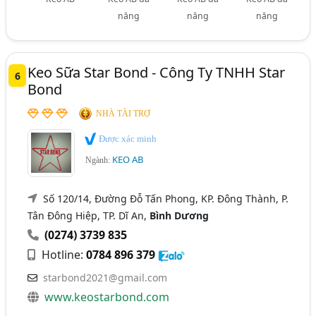
năng
năng
năng
Keo Sữa Star Bond - Công Ty TNHH Star
6
Bond
NHÀ TÀI TRỢ
Được xác minh
KEO AB
Ngành:
Số 120/14, Đường Đỗ Tấn Phong, KP. Đông Thành, P.
Tân Đông Hiệp, TP. Dĩ An,
Bình Dương
(0274) 3739 835
Hotline:
0784 896 379
starbond2021@gmail.com
www.keostarbond.com