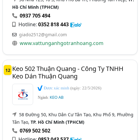
Hồ Chí Minh (TPHCM)
0937 705 494
Hotline:
0352 818 443
giado2512@gmail.com
www.vattunganhgotranhoang.com
Keo 502 Thuận Quang - Công Ty TNHH
12
Keo Dán Thuận Quang
Được xác minh
(ngày: 22/5/2026)
KEO AB
Ngành:
58 Đường 50, Khu Dân Cư Tân Tạo, Khu Phố 9, Phường
Tân Tạo,
TP. Hồ Chí Minh (TPHCM)
0769 502 502
Hotline:
0852 043 537