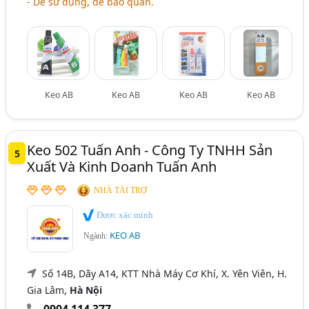
- Dễ sử dụng, dễ bảo quản.
Keo AB
Keo AB
Keo AB
Keo AB
Keo 502 Tuấn Anh - Công Ty TNHH Sản
5
Xuất Và Kinh Doanh Tuấn Anh
NHÀ TÀI TRỢ
Được xác minh
KEO AB
Ngành:
Số 14B, Dãy A14, KTT Nhà Máy Cơ Khí, X. Yên Viên, H.
Gia Lâm,
Hà Nội