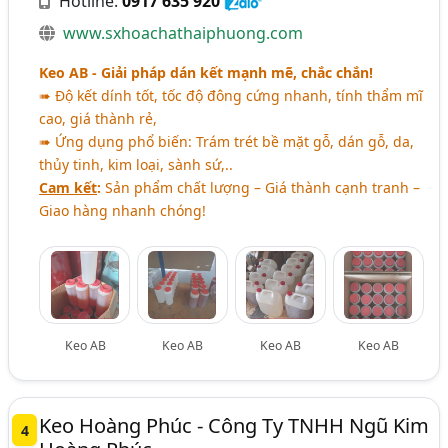
Hotline:
0917 635 920
www.sxhoachathaiphuong.com
Keo AB - Giải pháp dán kết mạnh mẽ, chắc chắn!
➠ Độ kết dính tốt, tốc độ đông cứng nhanh, tính thẩm mĩ
cao, giá thành rẻ,
➠ Ứng dụng phổ biến: Trám trét bề mặt gỗ, dán gỗ, da,
thủy tinh, kim loại, sành sứ,..
Cam kết
:
Sản phẩm chất lượng – Giá thành cạnh tranh –
Giao hàng nhanh chóng!
Keo AB
Keo AB
Keo AB
Keo AB
Keo Hoàng Phúc - Công Ty TNHH Ngũ Kim
4