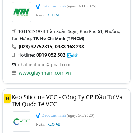
Được xác minh
(ngày: 3/11/2025)
KEO AB
Ngành:
1041/62/197B Trần Xuân Soạn, Khu Phố 61, Phường
Tân Hưng,
TP. Hồ Chí Minh (TPHCM)
(028) 37752315
,
0938 168 238
Hotline:
0919 052 502
nhattienhung@gmail.com
www.giaynham.com.vn
Keo Silicone VCC - Công Ty CP Đầu Tư Và
16
TM Quốc Tế VCC
Được xác minh
(ngày: 5/5/2026)
KEO AB
Ngành: