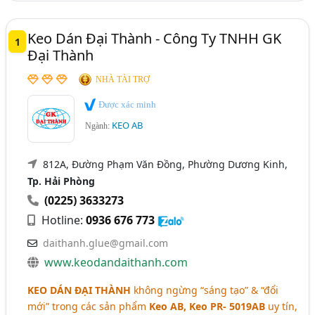
Keo Dán Đại Thành - Công Ty TNHH GK
1
Đại Thành
NHÀ TÀI TRỢ
Được xác minh
KEO AB
Ngành:
812A, Đường Phạm Văn Đồng, Phường Dương Kinh,
Tp. Hải Phòng
(0225) 3633273
Hotline:
0936 676 773
daithanh.glue@gmail.com
www.keodandaithanh.com
KEO DÁN ĐẠI THÀNH
không ngừng “sáng tạo” & “đổi
mới” trong các sản phẩm
Keo AB, Keo PR- 5019AB
uy tín,