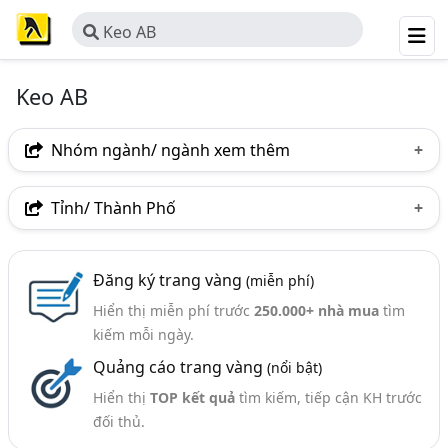
Keo AB
Keo AB
Nhóm ngành/ ngành xem thêm
Ngành nghề
Tỉnh/ Thành Phố
Keo AB
(26)
Hà Nội
TP. Hồ Chí Minh (TPHCM)
Bình Dương
Ngành xem thêm
Đăng ký trang vàng
(miễn phí)
Tp. Đà Nẵng
TP. Hải Phòng
Hiển thị miễn phí trước
250.000+ nhà mua
tìm
Keo Dán Và Chất Dính (415)
kiếm mỗi ngày.
Keo Epoxy, Keo AB (44)
Quảng cáo trang vàng
(nổi bật)
Hiển thị
TOP kết quả
tìm kiếm, tiếp cận KH trước
đối thủ.