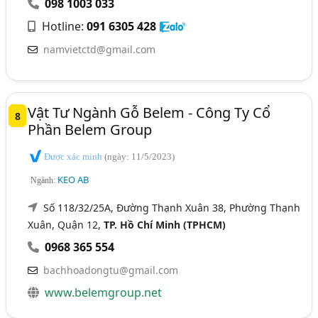
098 1003 033
Hotline:
091 6305 428
namvietctd@gmail.com
Vật Tư Ngành Gỗ Belem - Công Ty Cổ
8
Phần Belem Group
Được xác minh
(ngày: 11/5/2023)
KEO AB
Ngành:
Số 118/32/25A, Đường Thạnh Xuân 38, Phường Thạnh
Xuân, Quận 12,
TP. Hồ Chí Minh (TPHCM)
0968 365 554
bachhoadongtu@gmail.com
www.belemgroup.net