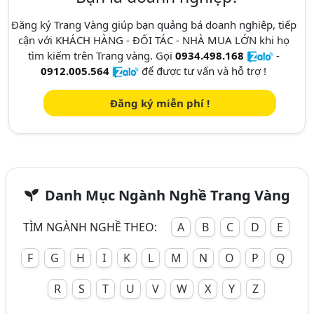
Đăng ký Trang Vàng giúp bạn quảng bá doanh nghiêp, tiếp
cận với KHÁCH HÀNG - ĐỐI TÁC - NHÀ MUA LỚN khi họ
tìm kiếm trên Trang vàng. Gọi
0934.498.168
-
0912.005.564
để được tư vấn và hỗ trợ !
Đăng ký miễn phí !
Danh Mục Ngành Nghề Trang Vàng
TÌM NGÀNH NGHỀ THEO:
A
B
C
D
E
F
G
H
I
K
L
M
N
O
P
Q
R
S
T
U
V
W
X
Y
Z