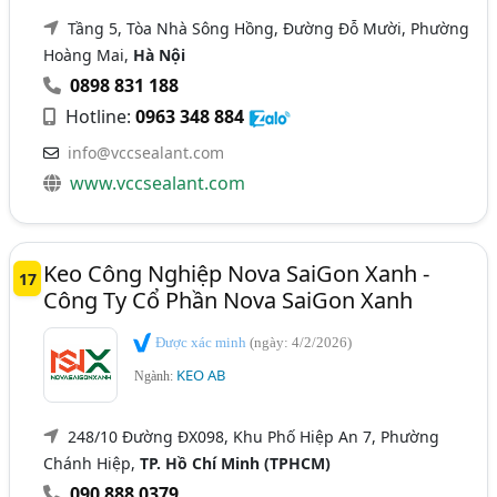
Tầng 5, Tòa Nhà Sông Hồng, Đường Đỗ Mười, Phường
Hoàng Mai,
Hà Nội
0898 831 188
Hotline:
0963 348 884
info@vccsealant.com
www.vccsealant.com
Keo Công Nghiệp Nova SaiGon Xanh -
17
Công Ty Cổ Phần Nova SaiGon Xanh
Được xác minh
(ngày: 4/2/2026)
KEO AB
Ngành:
248/10 Đường ĐX098, Khu Phố Hiệp An 7, Phường
Chánh Hiệp,
TP. Hồ Chí Minh (TPHCM)
090 888 0379