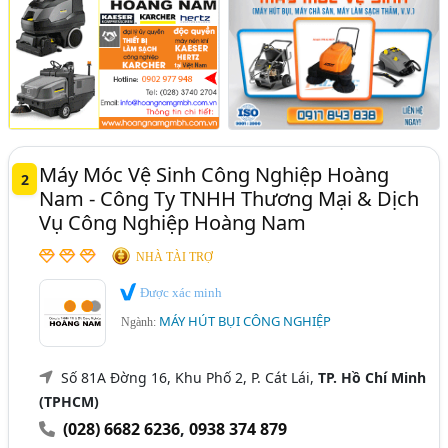
Máy Móc Vệ Sinh Công Nghiệp Hoàng
2
Nam - Công Ty TNHH Thương Mại & Dịch
Vụ Công Nghiệp Hoàng Nam
NHÀ TÀI TRỢ
Được xác minh
MÁY HÚT BỤI CÔNG NGHIỆP
Ngành:
Số 81A Đờng 16, Khu Phố 2, P. Cát Lái,
TP. Hồ Chí Minh
(TPHCM)
(028) 6682 6236
,
0938 374 879