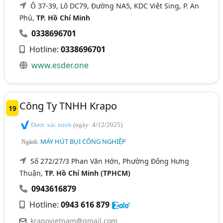
Ô 37-39, Lô DC79, Đường NA5, KDC Việt Sing, P. An
Phú,
TP. Hồ Chí Minh
0338696701
Hotline:
0338696701
www.esder.one
Công Ty TNHH Krapo
19
Được xác minh
(ngày: 4/12/2025)
MÁY HÚT BỤI CÔNG NGHIỆP
Ngành:
Số 272/27/3 Phan Văn Hớn, Phường Đông Hưng
Thuận,
TP. Hồ Chí Minh (TPHCM)
0943616879
Hotline:
0943 616 879
krapovietnam@gmail.com