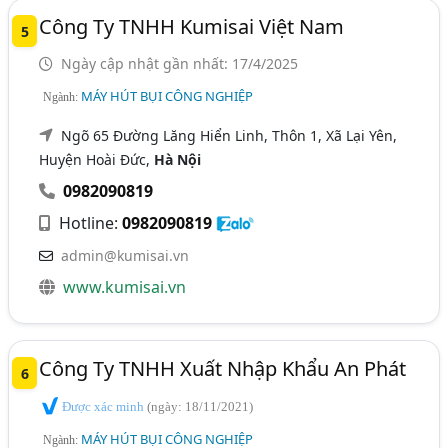
Công Ty TNHH Kumisai Việt Nam
5
Ngày cập nhật gần nhất: 17/4/2025
MÁY HÚT BỤI CÔNG NGHIỆP
Ngành:
Ngõ 65 Đường Lăng Hiển Linh, Thôn 1, Xã Lại Yên,
Huyện Hoài Đức,
Hà Nội
0982090819
Hotline:
0982090819
admin@kumisai.vn
www.kumisai.vn
Công Ty TNHH Xuất Nhập Khẩu An Phát
6
Được xác minh
(ngày: 18/11/2021)
MÁY HÚT BỤI CÔNG NGHIỆP
Ngành: