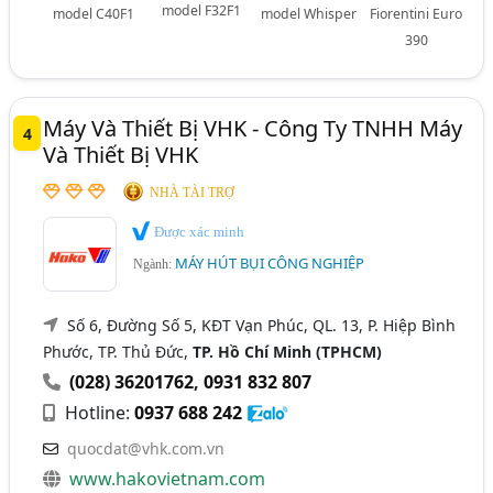
model F32F1
model C40F1
model Whisper
Fiorentini Euro
390
Máy Và Thiết Bị VHK - Công Ty TNHH Máy
4
Và Thiết Bị VHK
NHÀ TÀI TRỢ
Được xác minh
MÁY HÚT BỤI CÔNG NGHIỆP
Ngành:
Số 6, Đường Số 5, KĐT Vạn Phúc, QL. 13, P. Hiệp Bình
Phước, TP. Thủ Đức,
TP. Hồ Chí Minh (TPHCM)
(028) 36201762
,
0931 832 807
Hotline:
0937 688 242
quocdat@vhk.com.vn
www.hakovietnam.com