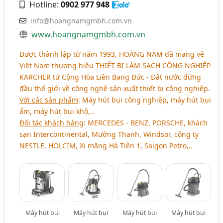
Hotline:
0902 977 948
info@hoangnamgmbh.com.vn
www.hoangnamgmbh.com.vn
Được thành lập từ năm 1993,
HOÀNG NAM
đã mang về
Việt Nam thương hiệu
THIẾT BỊ LÀM SẠCH CÔNG NGHIỆP
KARCHER
từ Cộng Hòa Liên Bang Đức - Đất nước đứng
đầu thế giới về công nghệ sản xuất thiết bị công nghiệp.
Với các sản phẩm
: Máy hút bụi công nghiệp, máy hút bụi
ẩm, máy hút bụi khô,..
Đối tác khách hàng
: MERCEDES - BENZ, PORSCHE, khách
sạn Intercontinental, Mường Thanh, Windsor, công ty
NESTLE, HOLCIM, Xi măng Hà Tiên 1, Saigon Petro,..
Máy hút bụi
Máy hút bụi
Máy hút bụi
Máy hút bụi