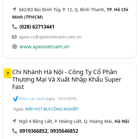
662/83 Bùi Đình Túy, P. 12, Q. Bình Thạnh,
TP. Hồ Chí
Minh (TPHCM)
(028) 62713441
apex-cs@apexvietnam.com.vn
www.apexvietnam.vn
Chi Nhánh Hà Nội - Công Ty Cổ Phần
7
Thương Mại Và Xuất Nhập Khẩu Super
Fast
Được xác minh
(ngày: 19/2/2024)
MÁY HÚT BỤI CÔNG NGHIỆP
Ngành:
Ngõ 4 Bằng Liệt, P. Hoàng Liệt, Q. Hoàng Mai,
Hà Nội
0919366852
,
0935646852