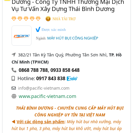
Dương - Công Ty TNHH Thương Mại Dịch
Vụ Tư Vấn Xây Dựng Thái Bình Dương
NHÀ TÀI TRỢ
Được xác minh
MÁY HÚT BỤI CÔNG NGHIỆP
Ngành:
382/21 Tân Kỳ Tân Quý, Phường Tân Sơn Nhì,
TP. Hồ
Chí Minh (TPHCM)
0868 788 788
,
0933 858 648
Hotline:
0917 843 838
info@pacific-vietnam.com
www.pacific-vietnam.com
THÁI BÌNH DƯƠNG - CHUYÊN CUNG CẤP MÁY HÚT BỤI
CÔNG NGHIỆP UY TÍN TẠI VIỆT NAM
◄
Với các dòng sản phẩm
:
Máy hút bụi nhà xưởng, máy
hút bụi 1 pha, 3 pha, máy hút bụi khô ướt, máy hút bụi áp