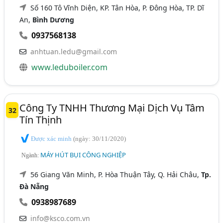
Số 160 Tô Vĩnh Diện, KP. Tân Hòa, P. Đông Hòa, TP. Dĩ
An,
Bình Dương
0937568138
anhtuan.ledu@gmail.com
www.leduboiler.com
Công Ty TNHH Thương Mại Dịch Vụ Tâm
32
Tín Thịnh
Được xác minh
(ngày: 30/11/2020)
MÁY HÚT BỤI CÔNG NGHIỆP
Ngành:
56 Giang Văn Minh, P. Hòa Thuận Tây, Q. Hải Châu,
Tp.
Đà Nẵng
0938987689
info@ksco.com.vn