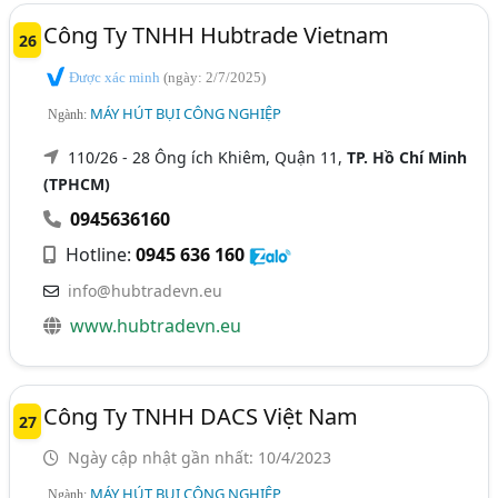
Công Ty TNHH Hubtrade Vietnam
26
Được xác minh
(ngày: 2/7/2025)
MÁY HÚT BỤI CÔNG NGHIỆP
Ngành:
110/26 - 28 Ông ích Khiêm, Quận 11,
TP. Hồ Chí Minh
(TPHCM)
0945636160
Hotline:
0945 636 160
info@hubtradevn.eu
www.hubtradevn.eu
Công Ty TNHH DACS Việt Nam
27
Ngày cập nhật gần nhất: 10/4/2023
MÁY HÚT BỤI CÔNG NGHIỆP
Ngành: