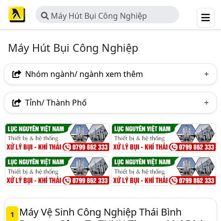
Máy Hút Bụi Công Nghiệp
Máy Hút Bụi Công Nghiệp
Nhóm ngành/ ngành xem thêm
Ngành nghề
Tỉnh/ Thành Phố
Máy Hút Bụi Công Nghiệp
(60)
Hà Nội
TP. Hồ Chí Minh (TPHCM)
Đồng Nai
Ngành xem thêm
Bình Dương
Tp. Đà Nẵng
An Giang
Vệ Sinh Công Nghiệp - Máy Móc Và Thiết Bị Vệ Sinh
Ninh Bình
Công Nghiệp (224)
Máy Vệ Sinh Công Nghiệp Thái Bình
1