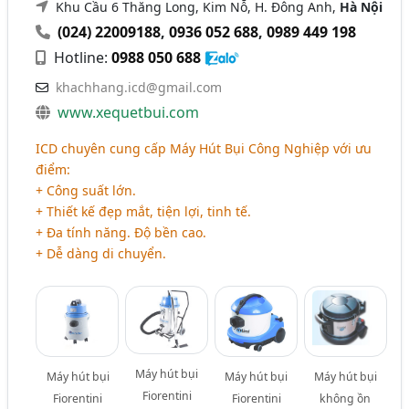
Khu Cầu 6 Thăng Long, Kim Nỗ, H. Đông Anh,
Hà Nội
(024) 22009188
,
0936 052 688
,
0989 449 198
Hotline:
0988 050 688
khachhang.icd@gmail.com
www.xequetbui.com
ICD chuyên cung cấp Máy Hút Bụi Công Nghiệp với ưu
điểm:
+ Công suất lớn.
+ Thiết kế đẹp mắt, tiện lợi, tinh tế.
+ Đa tính năng. Độ bền cao.
+ Dễ dàng di chuyển.
Máy hút bụi
Máy hút bụi
Máy hút bụi
Máy hút bụi
Fiorentini
Fiorentini
Fiorentini
không ồn