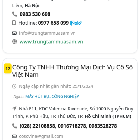
Liêm,
Hà Nội
0983 530 698
Hotline:
0977 658 099
info@trungtammuasam.vn
www.trungtammuasam.vn
Công Ty TNHH Thương Mại Dịch Vụ Cô Sô
12
Việt Nam
Ngày cập nhật gần nhất: 25/1/2024
MÁY HÚT BỤI CÔNG NGHIỆP
Ngành:
Nhà E11, KDC Valencia Riverside, Số 1000 Nguyễn Duy
Trinh, P. Phú Hữu, TP. Thủ Đức,
TP. Hồ Chí Minh (TPHCM)
(028) 22108858
,
0916718278
,
0983528278
cosovina@gmail.com