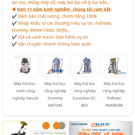
lực cao, chống cháy nổ, máy hút bụi xử lý bụi bẩn,..
◄
Hơn 11 năm kinh nghiệm, chúng tôi cam kết
:
✔ Đảm bảo chất lượng, chính hãng 100%
✔ Nhập khẩu từ các thương hiệu uy tín:
Pullman,
Grammy, MasterClean, Delfin,..
✔ Giá cả cạnh tranh, bảo hành uy tín
✔ Vận chuyển nhanh chóng toàn quốc.
Máy hút bụi -
Máy hút bụi
Máy hút bụi
Máy hút bụi
nước công
công nghiệp
công nghiệp
công nghiệp
nghiệp Sancos
Grammy
Euroclean EC-
Pullman
GM724S
803
PMA803W