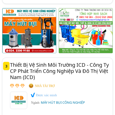
Thiết Bị Vệ Sinh Môi Trường ICD - Công Ty
3
CP Phát Triển Công Nghiệp Và Đô Thị Việt
Nam (ICD)
NHÀ TÀI TRỢ
Được xác minh
MÁY HÚT BỤI CÔNG NGHIỆP
Ngành: