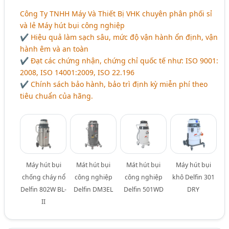
Công Ty TNHH Máy Và Thiết Bị VHK chuyên phân phối sỉ
và lẻ Máy hút bụi công nghiệp
✔ Hiệu quả làm sạch sâu, mức độ vận hành ổn định, vận
hành êm và an toàn
✔ Đạt các chứng nhận, chứng chỉ quốc tế như: ISO 9001:
2008, ISO 14001:2009, ISO 22.196
✔ Chính sách bảo hành, bảo trì định kỳ miễn phí theo
tiêu chuẩn của hãng.
Máy hút bụi
Mát hút bụi
Mát hút bụi
Máy hút bụi
chống cháy nổ
công nghiệp
công nghiệp
khô Delfin 301
Delfin 802W BL-
Delfin DM3EL
Delfin 501WD
DRY
II