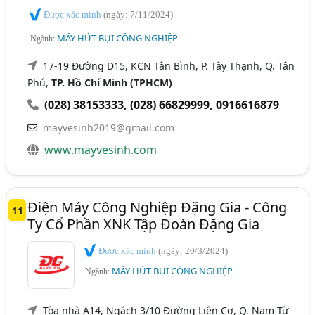
Được xác minh
(ngày: 7/11/2024)
MÁY HÚT BỤI CÔNG NGHIỆP
Ngành:
17-19 Đường D15, KCN Tân Bình, P. Tây Thạnh, Q. Tân
Phú,
TP. Hồ Chí Minh (TPHCM)
(028) 38153333
,
(028) 66829999
,
0916616879
mayvesinh2019@gmail.com
www.mayvesinh.com
Điện Máy Công Nghiệp Đặng Gia - Công
11
Ty Cổ Phần XNK Tập Đoàn Đặng Gia
Được xác minh
(ngày: 20/3/2024)
MÁY HÚT BỤI CÔNG NGHIỆP
Ngành:
Tòa nhà A14, Ngách 3/10 Đường Liên Cơ, Q. Nam Từ