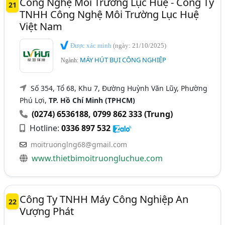
Công Nghệ Môi Trường Lục Huệ - Công Ty
21
TNHH Công Nghệ Môi Trường Lục Huệ
Việt Nam
Được xác minh
(ngày: 21/10/2025)
MÁY HÚT BỤI CÔNG NGHIỆP
Ngành:
Số 354, Tổ 68, Khu 7, Đường Huỳnh Văn Lũy, Phường
Phú Lợi,
TP. Hồ Chí Minh (TPHCM)
(0274) 6536188
,
0799 862 333 (Trung)
Hotline:
0336 897 532
moitruonglng68@gmail.com
www.thietbimoitruongluchue.com
Công Ty TNHH Máy Công Nghiệp An
22
Vượng Phát