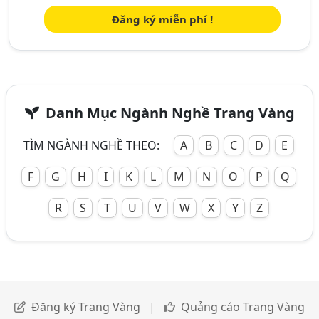
Đăng ký miễn phí !
Danh Mục Ngành Nghề Trang Vàng
TÌM NGÀNH NGHỀ THEO:
A
B
C
D
E
F
G
H
I
K
L
M
N
O
P
Q
R
S
T
U
V
W
X
Y
Z
Đăng ký Trang Vàng
|
Quảng cáo Trang Vàng