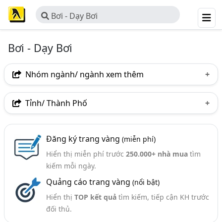
Bơi - Dạy Bơi
Bơi - Dạy Bơi
Nhóm ngành/ ngành xem thêm
Ngành nghề
Tỉnh/ Thành Phố
Bơi - Dạy Bơi
(14)
Hà Nội
TP. Hồ Chí Minh (TPHCM)
Đăng ký trang vàng
(miễn phí)
Bà Rịa-Vũng Tàu
Hiển thị miễn phí trước
250.000+ nhà mua
tìm
kiếm mỗi ngày.
Quảng cáo trang vàng
(nổi bật)
Hiển thị
TOP kết quả
tìm kiếm, tiếp cận KH trước
đối thủ.