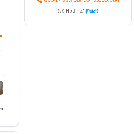
(số
Hotline/
)
úi
u
vi