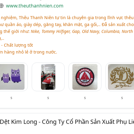
www.theuthanhnien.com
nghiệm, Thêu Thanh Niên tự tin là chuyên gia trong lĩnh vực thêu
ư quần áo, giày dép, găng tay, khăn mặt, ga gối,.. Đẫ sản xuất cho
g thế giới như:
Nike, Tommy Hilfiger, Gap, Old Navy, Columbia, North
,..
- Chất lượng tốt
 hàng nhỏ lẻ ở trong nước.
s
s
s
s
Dệt Kim Long - Công Ty Cổ Phần Sản Xuất Phụ Li