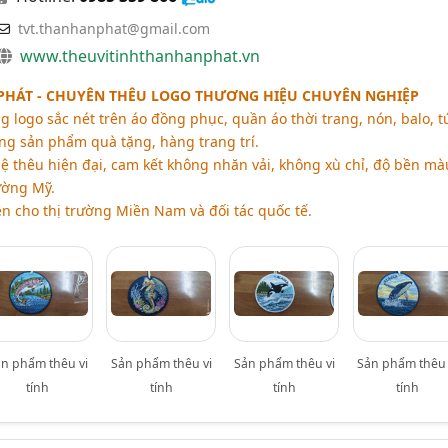
tvt.thanhanphat@gmail.com
www.theuvitinhthanhanphat.vn
PHÁT - CHUYÊN THÊU LOGO THƯƠNG HIỆU CHUYÊN NGHIỆP
 logo sắc nét trên áo đồng phục, quần áo thời trang, nón, balo, t
ng sản phẩm quà tặng, hàng trang trí.
 thêu hiện đại, cam kết không nhăn vải, không xù chỉ, độ bền mà
ường Mỹ.
n cho thị trường Miền Nam và đối tác quốc tế.
ản phẩm thêu vi
Sản phẩm thêu vi
Sản phẩm thêu vi
Sản phẩm thêu 
tính
tính
tính
tính