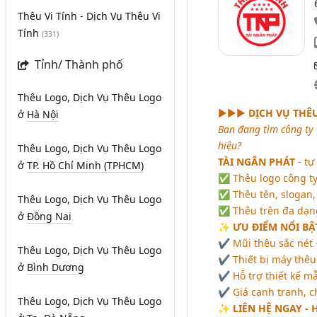
Thêu Vi Tính - Dịch Vụ Thêu Vi
Tính
(331)
Tỉnh/ Thành phố
Thêu Logo, Dịch Vụ Thêu Logo
►►►
DỊCH VỤ THÊ
ở
Hà Nội
Bạn đang tìm công ty
hiệu?
Thêu Logo, Dịch Vụ Thêu Logo
TÀI NGÂN PHÁT
- tự
ở
TP. Hồ Chí Minh (TPHCM)
✅ Thêu logo công ty
✅ Thêu tên, slogan,
Thêu Logo, Dịch Vụ Thêu Logo
✅ Thêu trên đa dạng 
ở
Đồng Nai
✨
ƯU ĐIỂM NỔI BẬ
✔ Mũi thêu sắc nét 
Thêu Logo, Dịch Vụ Thêu Logo
✔ Thiết bị máy thêu 
ở
Bình Dương
✔ Hỗ trợ thiết kế m
✔ Giá cạnh tranh, c
Thêu Logo, Dịch Vụ Thêu Logo
✨
LIÊN HỆ NGAY - 