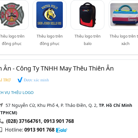
Thêu logo trên
Thêu logo trên
Thêu logo trên
Thêu logo trên t
đồng phục
đồng phục
balo
xách
n Ân - Công Ty TNHH May Thêu Thiên Ân
Được xác minh
I TRỢ
CH VỤ THÊU LOGO
57 Nguyễn Cừ, Khu Phố 4, P. Thảo Điền, Q. 2,
TP. Hồ Chí Minh
(TPHCM)
(028) 37164761
,
0913 901 768
Hotline:
0913 901 768