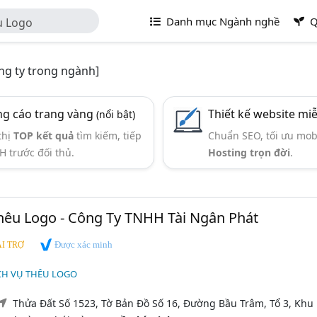
Danh mục Ngành nghề
Q
u Logo
g ty trong ngành]
g cáo trang vàng
Thiết kế website mi
(nổi bật)
thị
TOP kết quả
tìm kiếm, tiếp
Chuẩn SEO, tối ưu mob
H trước đối thủ.
Hosting trọn đời
.
Thêu Logo - Công Ty TNHH Tài Ngân Phát
Được xác minh
I TRỢ
CH VỤ THÊU LOGO
Thửa Đất Số 1523, Tờ Bản Đồ Số 16, Đường Bầu Trâm, Tổ 3, Khu