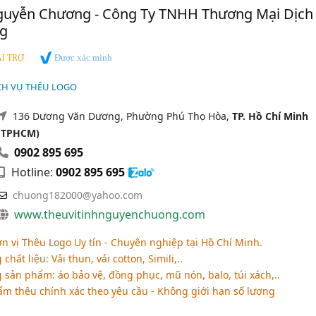
Nguyễn Chương - Công Ty TNHH Thương Mại Dịch
g
Được xác minh
I TRỢ
CH VỤ THÊU LOGO
136 Dương Văn Dương, Phường Phú Thọ Hòa,
TP. Hồ Chí Minh
(TPHCM)
0902 895 695
Hotline:
0902 895 695
chuong182000@yahoo.com
www.theuvitinhnguyenchuong.com
 vị Thêu Logo Uy tín - Chuyên nghiệp tại Hồ Chí Minh.
hất liệu: Vải thun, vải cotton, Simili,..
sản phẩm: áo bảo vệ, đồng phục, mũ nón, balo, túi xách,..
ẩm thêu chính xác theo yêu cầu - Không giới hạn số lượng