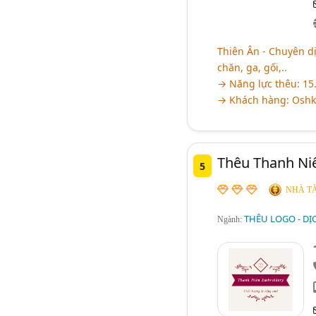
Thiên Ân - Chuyên d
chăn, ga, gối,..
→ Năng lực thêu: 15
→ Khách hàng: Oshko
Thêu Thanh Ni
5
NHÀ TÀ
THÊU LOGO - DỊ
Ngành: