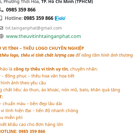
6, Phường Thới Hòa,
TP. Hồ Chí Minh (TPHCM)
0985 359 866
Hotline:
0985 359 866
tvt.tainganphat@gmail.com
www.theuvitinhtainganphat.com
U VI TÍNH – THÊU LOGO CHUYÊN NGHIỆP
thêu logo, thêu vi tính chất lượng cao
để nâng tầm hình ảnh thương
 hào là
công ty thêu vi tính uy tín
, chuyên nhận:
 – đồng phục – thêu hoa văn họa tiết
 hình ảnh theo yêu cầu
chất liệu: áo thun, áo khoác, nón mũ, balo, khăn quà tặng
T:
– chuẩn màu – bền đẹp lâu dài
vi tính hiện đại – tiến độ nhanh chóng
ẫu miễn phí
hiết khấu cao cho đơn hàng lớn
HOTLINE: 0985 359 866