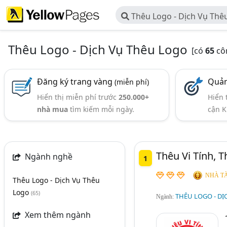
Thêu Logo - Dịch Vụ Thê
Thêu Logo - Dịch Vụ Thêu Logo
[có
65
côn
Đăng ký trang vàng
Quản
(miễn phí)
Hiển thị miễn phí trước
250.000+
Hiển 
nhà mua
tìm kiếm mỗi ngày.
cận K
Thêu Vi Tính, 
Ngành nghề
1
NHÀ TÀ
Thêu Logo - Dịch Vụ Thêu
Logo
(65)
THÊU LOGO - DỊ
Ngành:
Xem thêm ngành