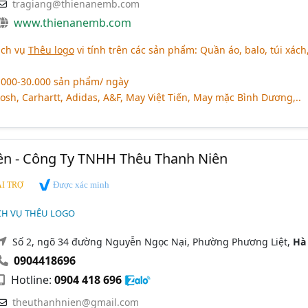
tragiang@thienanemb.com
www.thienanemb.com
ịch vụ
Thêu logo
vi tính trên các sản phẩm: Quần áo, balo, túi xách
.000-30.000 sản phẩm/ ngày
sh, Carhartt, Adidas, A&F, May Việt Tiến, May mặc Bình Dương,..
ên - Công Ty TNHH Thêu Thanh Niên
Được xác minh
I TRỢ
CH VỤ THÊU LOGO
Số 2, ngõ 34 đường Nguyễn Ngọc Nại, Phường Phương Liệt,
Hà
0904418696
Hotline:
0904 418 696
theuthanhnien@gmail.com