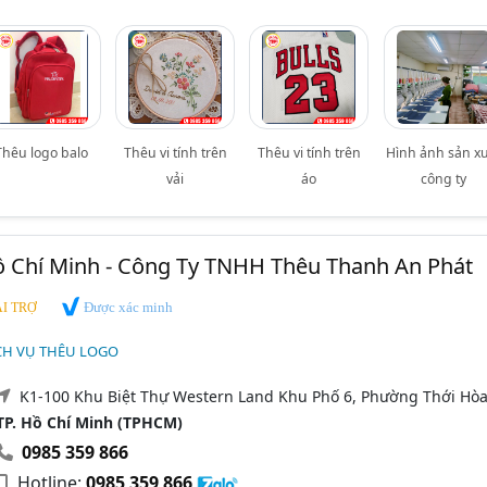
Thêu logo balo
Thêu vi tính trên
Thêu vi tính trên
Hình ảnh sản x
vải
áo
công ty
ồ Chí Minh - Công Ty TNHH Thêu Thanh An Phát
Được xác minh
I TRỢ
CH VỤ THÊU LOGO
K1-100 Khu Biệt Thự Western Land Khu Phố 6, Phường Thới Hòa
TP. Hồ Chí Minh (TPHCM)
0985 359 866
Hotline:
0985 359 866