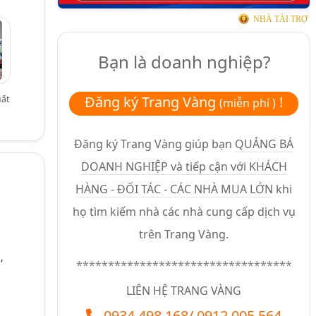
NHÀ TÀI TRỢ
Bạn là doanh nghiệp?
Đăng ký Trang Vàng
!
uất
(miễn phí )
Đăng ký Trang Vàng giúp bạn
QUẢNG BÁ
DOANH NGHIỆP và tiếp cận với KHÁCH
HÀNG - ĐỐI TÁC - CÁC NHÀ MUA LỚN
khi
họ tìm kiếm nhà các nhà cung cấp dịch vụ
trên Trang Vàng.
,
**********************************
LIÊN HỆ TRANG VÀNG
0934.498.168
/
0912.005.564