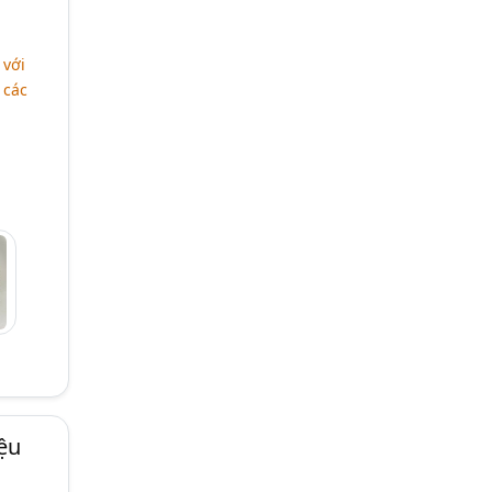
 với
 các
ệu