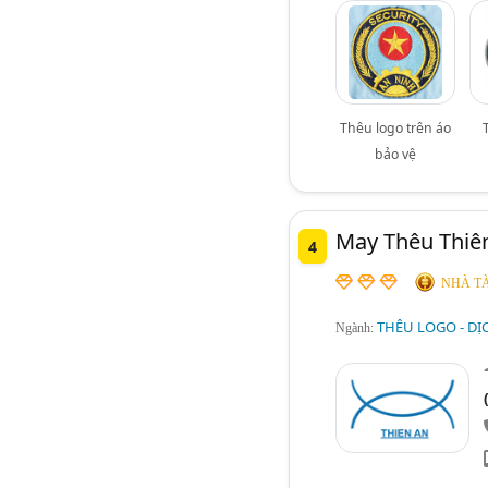
Thêu logo trên áo
bảo vệ
May Thêu Thiê
4
NHÀ TÀ
THÊU LOGO - DỊ
Ngành: