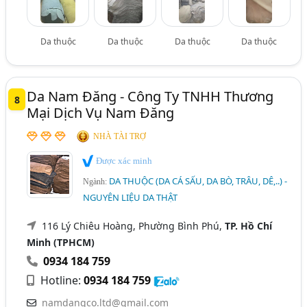
Da thuộc
Da thuộc
Da thuộc
Da thuộc
Da Nam Đăng - Công Ty TNHH Thương
8
Mại Dịch Vụ Nam Đăng
NHÀ TÀI TRỢ
Được xác minh
DA THUỘC (DA CÁ SẤU, DA BÒ, TRÂU, DÊ,..) -
Ngành:
NGUYÊN LIỆU DA THẬT
116 Lý Chiêu Hoàng, Phường Bình Phú,
TP. Hồ Chí
Minh (TPHCM)
0934 184 759
Hotline:
0934 184 759
namdangco.ltd@gmail.com