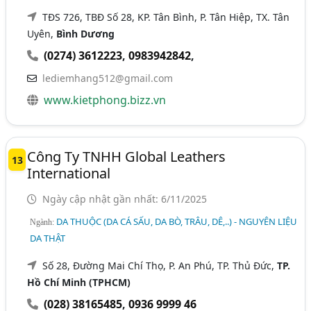
TĐS 726, TBĐ Số 28, KP. Tân Bình, P. Tân Hiệp, TX. Tân
Uyên,
Bình Dương
(0274) 3612223
,
0983942842
,
lediemhang512@gmail.com
www.kietphong.bizz.vn
Công Ty TNHH Global Leathers
13
International
Ngày cập nhật gần nhất: 6/11/2025
DA THUỘC (DA CÁ SẤU, DA BÒ, TRÂU, DÊ,..) - NGUYÊN LIỆU
Ngành:
DA THẬT
Số 28, Đường Mai Chí Thọ, P. An Phú, TP. Thủ Đức,
TP.
Hồ Chí Minh (TPHCM)
(028) 38165485
,
0936 9999 46