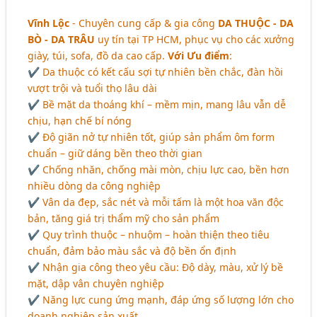
Vĩnh Lộc
- Chuyên cung cấp & gia công
DA THUỘC - DA
BÒ - DA TRÂU
uy tín tại TP HCM, phục vụ cho các xưởng
giày, túi, sofa, đồ da cao cấp.
Với Ưu điểm
:
✔ Da thuộc có kết cấu sợi tự nhiên bền chắc, đàn hồi
vượt trội và tuổi thọ lâu dài
✔ Bề mặt da thoáng khí – mềm mịn, mang lâu vẫn dễ
chịu, hạn chế bí nóng
✔ Độ giãn nở tự nhiên tốt, giúp sản phẩm ôm form
chuẩn – giữ dáng bền theo thời gian
✔ Chống nhăn, chống mài mòn, chịu lực cao, bền hơn
nhiều dòng da công nghiệp
✔ Vân da đẹp, sắc nét và mỗi tấm là một hoa văn độc
bản, tăng giá trị thẩm mỹ cho sản phẩm
✔ Quy trình thuộc – nhuộm – hoàn thiện theo tiêu
chuẩn, đảm bảo màu sắc và độ bền ổn định
✔ Nhận gia công theo yêu cầu: Độ dày, màu, xử lý bề
mặt, dập vân chuyên nghiệp
✔ Năng lực cung ứng mạnh, đáp ứng số lượng lớn cho
doanh nghiệp sản xuất.