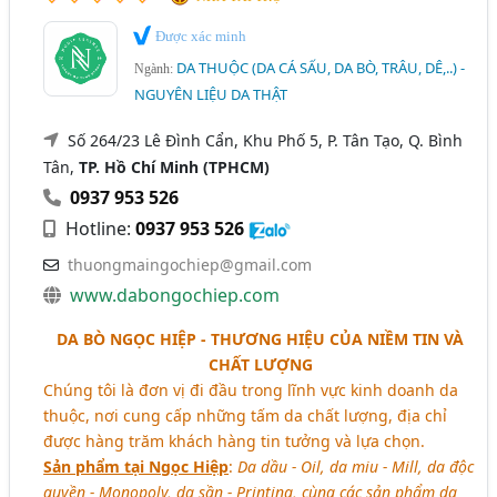
Được xác minh
DA THUỘC (DA CÁ SẤU, DA BÒ, TRÂU, DÊ,..) -
Ngành:
NGUYÊN LIỆU DA THẬT
Số 264/23 Lê Đình Cẩn, Khu Phố 5, P. Tân Tạo, Q. Bình
Tân,
TP. Hồ Chí Minh (TPHCM)
0937 953 526
Hotline:
0937 953 526
thuongmaingochiep@gmail.com
www.dabongochiep.com
DA BÒ NGỌC HIỆP - THƯƠNG HIỆU CỦA NIỀM TIN VÀ
CHẤT LƯỢNG
Chúng tôi là đơn vị đi đầu trong lĩnh vực kinh doanh da
thuộc, nơi cung cấp những tấm da chất lượng, địa chỉ
được hàng trăm khách hàng tin tưởng và lựa chọn.
Sản phẩm tại Ngọc Hiệp
:
Da dầu - Oil, da miu - Mill, da độc
quyền - Monopoly, da sần - Printing, cùng các sản phẩm da