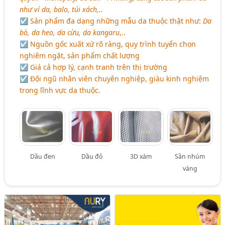
như ví da, balo, túi xách,..
☑ Sản phẩm đa dạng những mẫu da thuộc thật như:
Da
bò, da heo, da cừu, da kangaru
,..
☑ Nguồn gốc xuất xứ rõ ràng, quy trình tuyển chọn
nghiêm ngặt, sản phẩm chất lượng
☑ Giá cả hợp lý, cạnh tranh trên thị trường
☑ Đội ngũ nhân viên chuyên nghiệp, giàu kinh nghiệm
trong lĩnh vực da thuộc.
Dầu đen
Dầu đỏ
3D xám
Sần nhúm
vàng