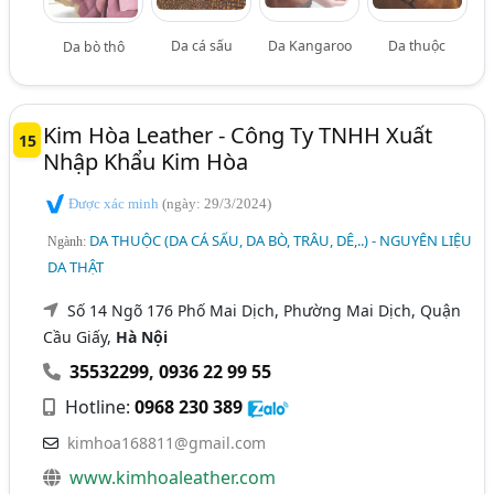
Da cá sấu
Da Kangaroo
Da thuộc
Da bò thô
Kim Hòa Leather - Công Ty TNHH Xuất
15
Nhập Khẩu Kim Hòa
Được xác minh
(ngày: 29/3/2024)
DA THUỘC (DA CÁ SẤU, DA BÒ, TRÂU, DÊ,..) - NGUYÊN LIỆU
Ngành:
DA THẬT
Số 14 Ngõ 176 Phố Mai Dịch, Phường Mai Dịch, Quận
Cầu Giấy,
Hà Nội
35532299
,
0936 22 99 55
Hotline:
0968 230 389
kimhoa168811@gmail.com
www.kimhoaleather.com