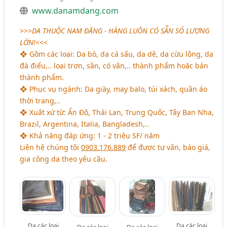
www.danamdang.com
>>>
DA THUỘC NAM ĐĂNG - HÀNG LUÔN CÓ SẴN SỐ LƯỢNG
LỚN
!
<<<
❖ Gồm các loại: Da bò, da cá sấu, da dê, da cừu lông, da
đà điểu,.. loại trơn, sần, có vân,.. thành phẩm hoặc bán
thành phẩm.
❖ Phục vụ ngành: Da giày, may balo, túi xách, quần áo
thời trang,..
❖ Xuất xứ từ: Ấn Độ, Thái Lan, Trung Quốc, Tây Ban Nha,
Brazil, Argentina, Italia, Bangladesh,..
❖ Khả năng đáp ứng: 1 - 2 triệu SF/ năm
Liên hệ chúng tôi
0903.176.889
để được tư vấn, báo giá,
gia công da theo yêu cầu.
Da các loại
Da các loại