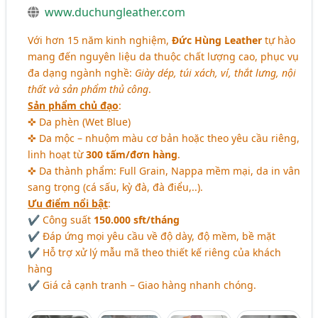
www.duchungleather.com
Với hơn 15 năm kinh nghiệm,
Đức Hùng Leather
tự hào
mang đến nguyên liệu da thuộc chất lượng cao, phục vụ
đa dạng ngành nghề:
Giày dép, túi xách, ví, thắt lưng, nội
thất và sản phẩm thủ công
.
Sản phẩm chủ đạo
:
✜ Da phèn (Wet Blue)
✜ Da mộc – nhuộm màu cơ bản hoặc theo yêu cầu riêng,
linh hoạt từ
300 tấm/đơn hàng
.
✜ Da thành phẩm: Full Grain, Nappa mềm mại, da in vân
sang trọng (cá sấu, kỳ đà, đà điểu,..).
Ưu điểm nổi bật
:
✔ Công suất
150.000 sft/tháng
✔ Đáp ứng mọi yêu cầu về độ dày, độ mềm, bề mặt
✔ Hỗ trợ xử lý mẫu mã theo thiết kế riêng của khách
hàng
✔ Giá cả cạnh tranh – Giao hàng nhanh chóng.