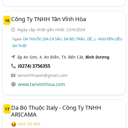
Công Ty TNHH Tân Vĩnh Hòa
16
Ngày cập nhật gần nhất: 22/4/2024
DA THUỘC (DA CÁ SẤU, DA BÒ, TRÂU, DÊ,..) - NGUYÊN LIỆU
Ngành:
DA THẬT
ấp An Sơn, X. An Điền, TX. Bến Cát,
Bình Dương
(0274) 3756355
tanvinhhoavn@gmail.com
www.tanvinhhoa.com
Da Bò Thuộc Italy - Công Ty TNHH
17
ARICAMA
NHÀ TÀI TRỢ