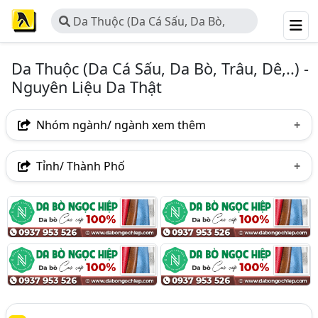
Da Thuộc (Da Cá Sấu, Da Bò,
Trâu, Dê,..) - Nguyên Liệu Da Thật
Da Thuộc (Da Cá Sấu, Da Bò, Trâu, Dê,..) -
Nguyên Liệu Da Thật
Nhóm ngành/ ngành xem thêm
Ngành nghề
Tỉnh/ Thành Phố
Da Thuộc (Da Cá Sấu, Da Bò, Trâu, Dê,..) - Nguyên Liệu
Hà Nội
TP. Hồ Chí Minh (TPHCM)
Đồng Nai
Da Thật
(63)
Bình Dương
Hưng Yên
Vĩnh Phúc
Ngành xem thêm
Hải Dương
May Mặc - Nguyên, Phụ Liệu May Mặc (881)
Đồ Da (Ví Da, Túi Cặp Da, Thắt Lưng,.) - Sản Xuất Và Bán
Buôn (287)