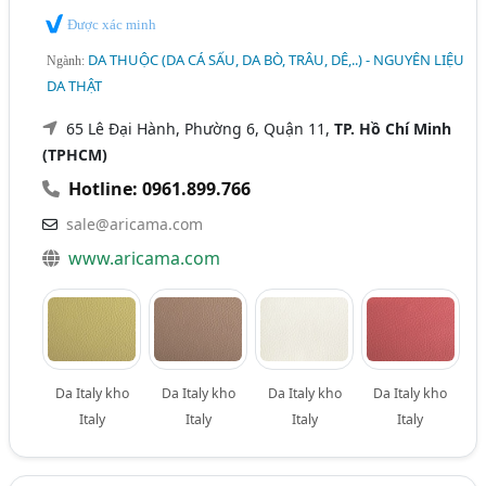
Được xác minh
DA THUỘC (DA CÁ SẤU, DA BÒ, TRÂU, DÊ,..) - NGUYÊN LIỆU
Ngành:
DA THẬT
65 Lê Đại Hành, Phường 6, Quận 11,
TP. Hồ Chí Minh
(TPHCM)
Hotline: 0961.899.766
sale@aricama.com
www.aricama.com
Da Italy kho
Da Italy kho
Da Italy kho
Da Italy kho
Italy
Italy
Italy
Italy