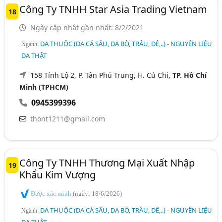
Công Ty TNHH Star Asia Trading Vietnam
18
Ngày cập nhật gần nhất: 8/2/2021
DA THUỘC (DA CÁ SẤU, DA BÒ, TRÂU, DÊ,..) - NGUYÊN LIỆU
Ngành:
DA THẬT
158 Tỉnh Lộ 2, P. Tân Phú Trung, H. Củ Chi,
TP. Hồ Chí
Minh (TPHCM)
0945399396
thont1211@gmail.com
Công Ty TNHH Thương Mại Xuất Nhập
19
Khẩu Kim Vượng
Được xác minh
(ngày: 18/6/2026)
DA THUỘC (DA CÁ SẤU, DA BÒ, TRÂU, DÊ,..) - NGUYÊN LIỆU
Ngành:
DA THẬT