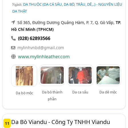
DA THUỘC (DA CÁ SẤU, DA BÒ, TRÂU, DÊ,..) - NGUYÊN LIỆU
Ngành:
DA THẬT
Số 365, Đường Dương Quảng Hàm, P. 7, Q. Gò Vấp,
TP.
Hồ Chí Minh (TPHCM)
(028) 62893566
mylinhvnbd@gmail.com
www.mylinhleather.com
Da bò thành
Da ca sấu
Da dê mộc
Da bò mộc
phần
Da Bò Viandu - Công Ty TNHH Viandu
11