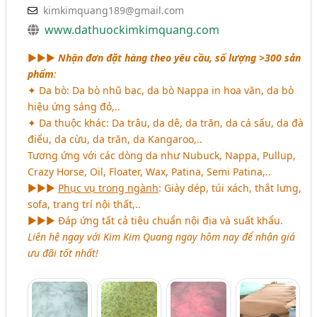
kimkimquang189@gmail.com
www.dathuockimkimquang.com
►►►
Nhận đơn đặt hàng theo yêu cầu, số lượng >300 sản
phẩm
:
✦ Da bò: Da bò nhũ bạc, da bò Nappa in hoa văn, da bò
hiệu ứng sáng đỏ,..
✦ Da thuộc khác: Da trâu, da dê, da trăn, da cá sấu, da đà
điểu, da cừu, da trăn, da Kangaroo,..
Tương ứng với các dòng da như Nubuck, Nappa, Pullup,
Crazy Horse, Oil, Floater, Wax, Patina, Semi Patina,..
►►►
Phục vụ trong ngành
: Giày dép, túi xách, thắt lưng,
sofa, trang trí nội thất,..
►►► Đáp ứng tất cả tiêu chuẩn nội địa và suất khẩu.
Liên hệ ngay với Kim Kim Quang ngay hôm nay để nhận giá
ưu đãi tốt nhất!