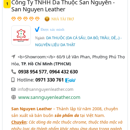
Công Ty TNHH Da Thuộc San Nguyên -
Giày - Vật Tư Và Phụ Liệu (201)
1
San Nguyen Leather
Ba Lô, Túi Xách - Phụ Liệu Ba Lô, Túi Xách, Vali (100)
NHÀ TÀI TRỢ
Vải May Balo (Vải May Túi Xách, Giày Dép, Sofa,..) (63)
Được xác minh
Ví, Bóp, Balo, Túi Xách Thời Trang Nhập Khẩu (36)
DA THUỘC (DA CÁ SẤU, DA BÒ, TRÂU, DÊ,..) -
Ngành:
NGUYÊN LIỆU DA THẬT
<b>Showroom:</b> 60/9 Lê Văn Phan, Phường Phú Thọ
Hòa,
TP. Hồ Chí Minh (TPHCM)
0938 954 577
,
0964 432 630
Hotline:
0971 330 761
info@sannguyenleather.com
www.sannguyenleather.com
San Nguyen Leather
– Thành lập từ năm 2008, chuyên
sản xuất và bán buôn
sản phẩm da
tại Việt Nam.
Chuyên
:
Các dòng da mộc thuộc chrome, thuộc thảo mộc và
nhiều loại da thành phẩm khác nhau ứng dụng trong ngành