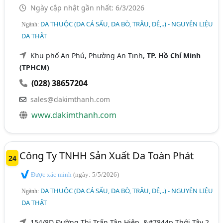
Ngày cập nhật gần nhất: 6/3/2026
DA THUỘC (DA CÁ SẤU, DA BÒ, TRÂU, DÊ,..) - NGUYÊN LIỆU
Ngành:
DA THẬT
Khu phố An Phú, Phường An Tịnh,
TP. Hồ Chí Minh
(TPHCM)
(028) 38657204
sales@dakimthanh.com
www.dakimthanh.com
Công Ty TNHH Sản Xuất Da Toàn Phát
24
Được xác minh
(ngày: 5/5/2026)
DA THUỘC (DA CÁ SẤU, DA BÒ, TRÂU, DÊ,..) - NGUYÊN LIỆU
Ngành:
DA THẬT
154/8D Đường Thị Trấn Tân Hiệp, &#7844p Thới Tây 2,