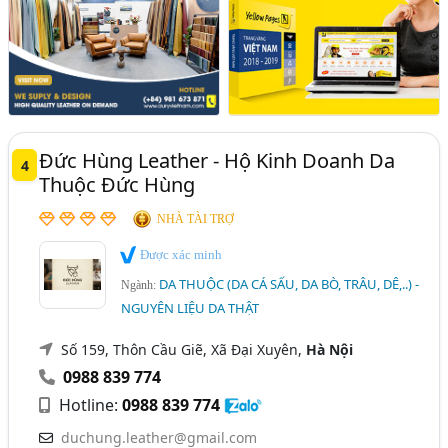
Đức Hùng Leather - Hộ Kinh Doanh Da
4
Thuộc Đức Hùng
NHÀ TÀI TRỢ
Được xác minh
DA THUỘC (DA CÁ SẤU, DA BÒ, TRÂU, DÊ,..) -
Ngành:
NGUYÊN LIỆU DA THẬT
Số 159, Thôn Cầu Giẽ, Xã Đại Xuyên,
Hà Nội
0988 839 774
Hotline:
0988 839 774
duchung.leather@gmail.com