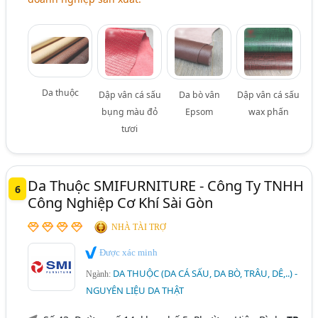
Da thuộc
Dập vân cá sấu
Da bò vân
Dập vân cá sấu
bụng màu đỏ
Epsom
wax phấn
tươi
Da Thuộc SMIFURNITURE - Công Ty TNHH
6
Công Nghiệp Cơ Khí Sài Gòn
NHÀ TÀI TRỢ
Được xác minh
DA THUỘC (DA CÁ SẤU, DA BÒ, TRÂU, DÊ,..) -
Ngành:
NGUYÊN LIỆU DA THẬT