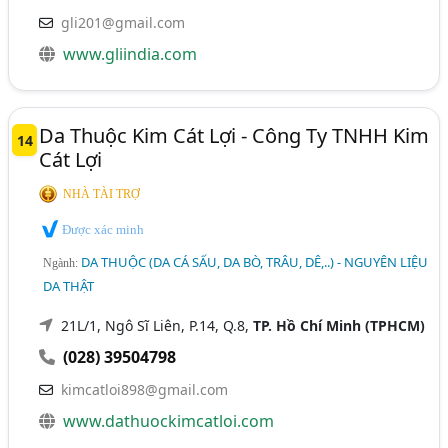
gli201@gmail.com
www.gliindia.com
Da Thuộc Kim Cát Lợi - Công Ty TNHH Kim
14
Cát Lợi
NHÀ TÀI TRỢ
Được xác minh
DA THUỘC (DA CÁ SẤU, DA BÒ, TRÂU, DÊ,..) - NGUYÊN LIỆU
Ngành:
DA THẬT
21L/1, Ngô Sĩ Liên, P.14, Q.8,
TP. Hồ Chí Minh (TPHCM)
(028) 39504798
kimcatloi898@gmail.com
www.dathuockimcatloi.com