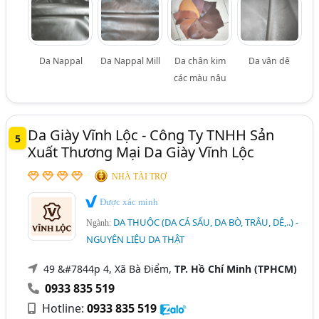
Da Nappal
Da Nappal Mill
Da chân kim
Da vân dê
các màu nâu
Da Giày Vĩnh Lộc - Công Ty TNHH Sản
5
Xuất Thương Mại Da Giày Vĩnh Lộc
NHÀ TÀI TRỢ
Được xác minh
DA THUỘC (DA CÁ SẤU, DA BÒ, TRÂU, DÊ,..) -
Ngành:
NGUYÊN LIỆU DA THẬT
49 &#7844p 4, Xã Bà Điểm,
TP. Hồ Chí Minh (TPHCM)
0933 835 519
Hotline:
0933 835 519