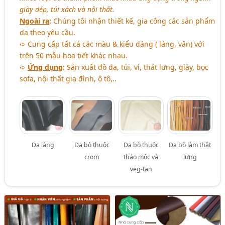
giày dép, túi xách và nội thất.
Ngoài ra
:
Chúng tôi nhận thiết kế, gia công các sản phẩm
da theo yêu cầu.
➪ Cung cấp tất cả các màu & kiểu dáng ( láng, vân) với
trên 50 mẫu họa tiết khác nhau.
➪
Ứng dụng
:
Sản xuất đồ da, túi, ví, thắt lưng, giày, bọc
sofa, nội thất gia đình, ô tô,..
Da láng
Da bò thuộc
Da bò thuộc
Da bò làm thắt
crom
thảo mộc và
lưng
veg-tan