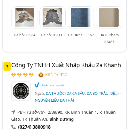
Da bò 005 84
Da bò 019 113
Da Dune C1167
Da Durham
H3487
Công Ty TNHH Xuất Nhập Khẩu Za Khanh
7
NHÀ TÀI TRỢ
Được xác minh
DA THUỘC (DA CÁ SẤU, DA BÒ, TRÂU, DÊ,..) -
Ngành:
NGUYÊN LIỆU DA THẬT
<B>Trụ sở</b>: 2/39/90, KP. Bình Thuận 1, P. Thuận
Giao, TP. Thuận An,
Bình Dương
(0274) 3800918