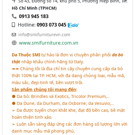
Số 43, Đường số 14, khu phố 5, Phường Hiệp Bình,
TP.
Hồ Chí Minh (TPHCM)
0913 945 183
Hotline:
0903 073 045
info@smifurniturevn.com
www.smifurniture.com.vn
Da Thuộc SMI
tự hào là đơn vị chuyên phân phối
da bò
thật
nhập khẩu chính hãng từ Italy.
➠➠ Chúng tôi là địa chỉ tin cậy chuyên cung cấp da bò
thật 100% tại TP. HCM, với đa dạng chủng loại, mẫu mã,
màu sắc, đẹp tinh tế, bền vượt trội.
Sản phẩm chúng tôi mang đến
:
● Da bò: Brindles và Exotics, Tricolor Premium,..
● Da Dune, da Durham, da Osborne, da Vesuvio,..
➢ Da được tuyển chọn khắt khe, đạt độ bền cao, bề mặt
hoàn thiện tinh xảo.
➢ Luôn sẵn sàng đáp ứng các đơn hàng số lượng lớn với
danh mục mẫu mã phong phú.