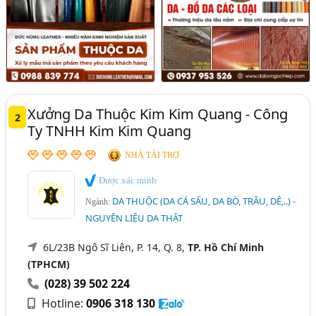
Xưởng Da Thuộc Kim Kim Quang - Công
2
Ty TNHH Kim Kim Quang
NHÀ TÀI TRỢ
Được xác minh
DA THUỘC (DA CÁ SẤU, DA BÒ, TRÂU, DÊ,..) -
Ngành:
NGUYÊN LIỆU DA THẬT
6L/23B Ngô Sĩ Liên, P. 14, Q. 8,
TP. Hồ Chí Minh
(TPHCM)
(028) 39 502 224
Hotline:
0906 318 130