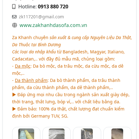
Hotline:
0913 880 720
zk117201@gmail.com
www.zakhanhdasofa.com.vn
Za Khanh chuyên
sản xuất & cung cấp Nguyên Liệu Da Thật,
Da Thuộc tại Bình Dương
Các loại da nhập khẩu
từ Bangladesh, Magyar, Italiano,
Cadacxtan,.. với đầy đủ mẫu mã, chủng loại gồm:
-
Da mộc
: Da bò mộc, da trâu mộc, da cừu mộc, da dê
mộc,..
-
Da thành phẩm
: Da bò thành phẩm, da trâu thành
phẩm, da cừu thành phẩm, da dê thành phẩm,..
► Đáp ứng mọi nhu cầu trong ngành sản xuất giày dép,
thời trang, thắt lưng, bóp ví,.. với chất liệu bằng da.
► Đảm bảo: 100% da thật, chất lượng đạt chuẩn kiểm
định bởi Germany TUV, SG.