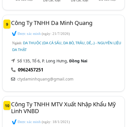
Da các loại
Da các loại
Công Ty TNHH Da Minh Quang
9
Được xác minh
(ngày: 21/7/2026)
DA THUỘC (DA CÁ SẤU, DA BÒ, TRÂU, DÊ,..) - NGUYÊN LIỆU
Ngành:
DA THẬT
Số 135, Tổ 6, P. Long Hưng,
Đồng Nai
0962457251
ctydaminhquang@gmail.com
Công Ty TNHH MTV Xuất Nhập Khẩu Mỹ
10
Linh VNBD
Được xác minh
(ngày: 18/1/2021)