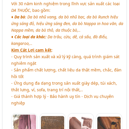
Với 30 năm kinh nghiệm trong lĩnh vực sản xuất các loại
DA THUỘC
, bao gồm:
♦ Da bò
: Da bò nhũ vang, da bò nhũ bạc, da bò Runch hiệu
ứng sáng đỏ, hiệu ứng sáng đen, da bò Nappa in hoa văn, da
Nappa mềm, da bò thô, da thuộc bò,..
♦ Các loại da khác:
Da trâu, cừu, dê, cá sấu, đà điểu,
kangaroo,.
.
Kim Cát Lợi cam kết
:
- Quy trình sản xuất và xử lý kỹ càng, quá trình giám sát
nghiêm ngặt
- Sản phẩm chất lượng, chất liệu da thật mềm, chắc, đàn
hồi tốt
- Ứng dụng đa dạng trong sản xuất giày dép, túi xách,
thắt lưng, ví, sofa, trang trí nội thất,..
- Giá thành hợp lý - Bảo hành uy tín - Dịch vụ chuyên
nghiệp