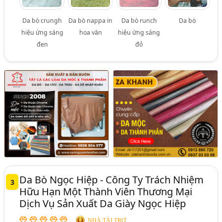
Da bò crungh
Da bò nappa in
Da bò runch
Da bò
hiệu ứng sáng
hoa văn
hiệu ứng sáng
đen
đỏ
Da Bò Ngọc Hiệp - Công Ty Trách Nhiệm
3
Hữu Hạn Một Thành Viên Thương Mại
Dịch Vụ Sản Xuất Da Giày Ngọc Hiệp
NHÀ TÀI TRỢ