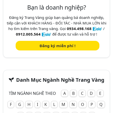
Bạn là doanh nghiệp?
Đăng ký Trang Vàng giúp bạn quảng bá doanh nghiệp,
tiếp cận với KHÁCH HÀNG - ĐỐI TÁC - NHÀ MUA LỚN khi
họ tìm kiếm trên Trang vàng. Gọi
0934.498.168
/
0912.005.564
để được tư vấn và hỗ trợ !
Đăng ký miễn phí !
Danh Mục Ngành Nghề Trang Vàng
TÌM NGÀNH NGHỀ THEO
A
B
C
D
E
F
G
H
I
K
L
M
N
O
P
Q