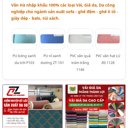
Vân Hà nhập khẩu 100% các loại Vải, Giả da, Da công
nghiệp cho ngành sản xuất sofa - ghế đệm - ghế ô tô -
giày dép - balo, túi xách.
PU bóng xanh
PU nỉ xanh
PVC vân quả
PVC vân hạt LU
da trời P103
dương ZT-101
trám trắng
đỏ 1128
1146