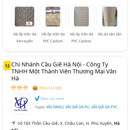
Vải ốp trần da
Vải ốp trần da
Vải ốp trần da
Vải da vân sần
kim tuyến
PVC Cacbon
PVC Cacbon
Chi Nhánh Cầu Giẽ Hà Nội - Công Ty
12
TNHH Một Thành Viên Thương Mại Vân
Hà
NHÀ TÀI TRỢ
Được xác minh
VẢI SIMILI, VẢI GIẢ DA PU, VẢI GIẢ DA PVC
Ngành:
Số 183 Thôn Cầu Giẽ, X. Châu Can, H. Phú Xuyên,
Hà