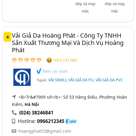
dép và may
dép và may
mặc
mặc
Vải Giả Da Hoàng Phát - Công Ty TNHH
4
Sản Xuất Thương Mại Và Dịch Vụ Hoàng
Phát
NHÀ TÀI TRỢ
Được xác minh
VẢI SIMILI, VẢI GIẢ DA PU, VẢI GIẢ DA PVC
Ngành:
<B>Tr&#7909 sở</b>: Số 53 Hàng Điếu, Phường Hoàn
Kiếm,
Hà Nội
(024) 38246841
Hotline:
0966212345
hoangphat53@gmail.com