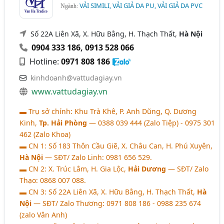
VẢI SIMILI, VẢI GIẢ DA PU, VẢI GIẢ DA PVC
Ngành:
Số 22A Liên Xã, X. Hữu Bằng, H. Thạch Thất,
Hà Nội
0904 333 186
,
0913 528 066
Hotline:
0971 808 186
kinhdoanh@vattudagiay.vn
www.vattudagiay.vn
▬ Trụ sở chính: Khu Trà Khê, P. Anh Dũng, Q. Dương
Kinh,
Tp. Hải Phòng
― 0388 039 444 (Zalo Tiệp) - 0975 301
462 (Zalo Khoa)
▬ CN 1: Số 183 Thôn Cầu Giẽ, X. Châu Can, H. Phú Xuyên,
Hà Nội
― SĐT/ Zalo Linh: 0981 656 529.
▬ CN 2: X. Trúc Lâm, H. Gia Lộc,
Hải Dương
― SĐT/ Zalo
Thạo: 0868 007 088.
▬ CN 3: Số 22A Liên Xã, X. Hữu Bằng, H. Thạch Thất,
Hà
Nội
― SĐT/ Zalo Thương: 0971 808 186 - 0988 235 674
(zalo Vân Anh)