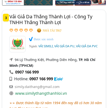
Vải Giả Da Thắng Thành Lợi - Công Ty
3
TNHH Thắng Thành Lợi
NHÀ TÀI TRỢ
Được xác minh
VẢI SIMILI, VẢI GIẢ DA PU, VẢI GIẢ DA PVC
Ngành:
94 Lý Thường Kiệt, Phường Diên Hồng,
TP. Hồ Chí
Minh (TPHCM)
0907 166 999
Hotline:
0907 166 999
simily.daithang@gmail.com
www.similythangthanhloi.vn
➢➢
Được thành lập từ năm 1994 đến nay đã có hơn 30 năm