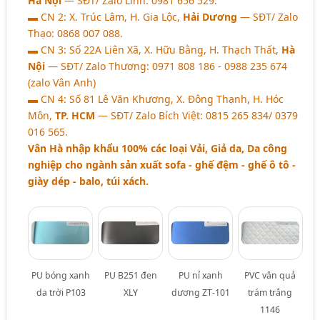
Hà Nội
― SĐT/ Zalo Linh: 0981 656 529.
▬ CN 2: X. Trúc Lâm, H. Gia Lộc,
Hải Dương
― SĐT/ Zalo
Thạo: 0868 007 088.
▬ CN 3: Số 22A Liên Xã, X. Hữu Bằng, H. Thạch Thất,
Hà
Nội
― SĐT/ Zalo Thương: 0971 808 186 - 0988 235 674
(zalo Vân Anh)
▬ CN 4: Số 81 Lê Văn Khương, X. Đông Thạnh, H. Hóc
Môn,
TP. HCM
― SĐT/ Zalo Bích Việt: 0815 265 834/ 0379
016 565.
Vân Hà nhập khẩu 100% các loại Vải, Giả da, Da công
nghiệp cho ngành sản xuất sofa - ghế đệm - ghế ô tô -
giày dép - balo, túi xách.
PU bóng xanh
PU B251 đen
PU nỉ xanh
PVC vân quả
da trời P103
XLY
dương ZT-101
trám trắng
1146