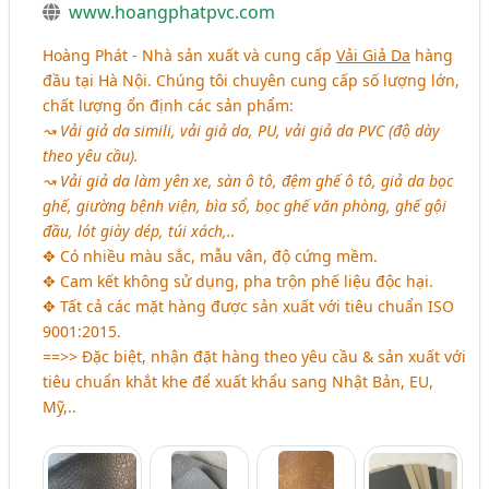
www.hoangphatpvc.com
Hoàng Phát - Nhà sản xuất và cung cấp
Vải Giả Da
hàng
đầu tại Hà Nội. Chúng tôi chuyên cung cấp số lượng lớn,
chất lượng ổn định các sản phẩm:
↝ Vải giả da simili, vải giả da, PU, vải giả da PVC (độ dày
theo yêu cầu).
↝ Vải giả da làm yên xe, sàn ô tô, đệm ghế ô tô, giả da bọc
ghế, giường bệnh viện, bìa sổ, bọc ghế văn phòng, ghế gội
đầu, lót giày dép, túi xách,..
✥ Có nhiều màu sắc, mẫu vân, độ cứng mềm.
✥ Cam kết không sử dụng, pha trộn phế liệu độc hại.
✥ Tất cả các mặt hàng được sản xuất với tiêu chuẩn ISO
9001:2015.
==>> Đặc biệt, nhận đặt hàng theo yêu cầu & sản xuất với
tiêu chuẩn khắt khe để xuất khẩu sang Nhật Bản, EU,
Mỹ,..