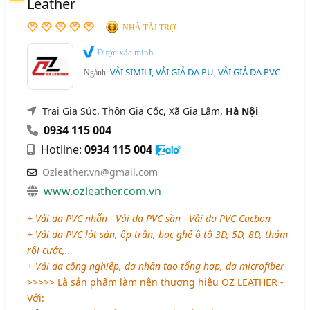
Leather
NHÀ TÀI TRỢ
Được xác minh
VẢI SIMILI, VẢI GIẢ DA PU, VẢI GIẢ DA PVC
Ngành:
Trại Gia Súc, Thôn Gia Cốc, Xã Gia Lâm,
Hà Nội
0934 115 004
Hotline:
0934 115 004
Ozleather.vn@gmail.com
www.ozleather.com.vn
+ Vải da PVC nhẵn - Vải da PVC sần - Vải da PVC Cacbon
+ Vải da PVC lót sàn, ốp trần, bọc ghế ô tô 3D, 5D, 8D, thảm
rối cước,..
+ Vải da công nghiệp, da nhân tạo tổng hợp, da microfiber
>>>>> Là sản phẩm làm nên thương hiệu OZ LEATHER -
Với: