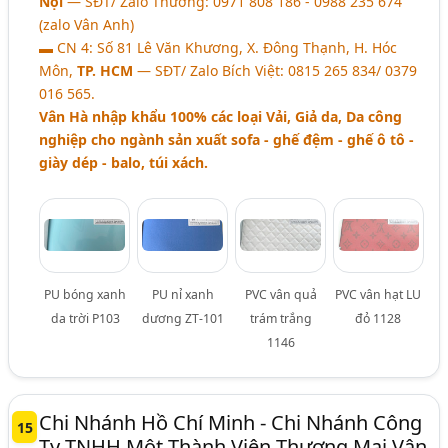
Nội
― SĐT/ Zalo Thương: 0971 808 186 - 0988 235 674
(zalo Vân Anh)
▬ CN 4: Số 81 Lê Văn Khương, X. Đông Thạnh, H. Hóc
Môn,
TP. HCM
― SĐT/ Zalo Bích Việt: 0815 265 834/ 0379
016 565.
Vân Hà nhập khẩu 100% các loại Vải, Giả da, Da công
nghiệp cho ngành sản xuất sofa - ghế đệm - ghế ô tô -
giày dép - balo, túi xách.
PU bóng xanh
PU nỉ xanh
PVC vân quả
PVC vân hạt LU
da trời P103
dương ZT-101
trám trắng
đỏ 1128
1146
Chi Nhánh Hồ Chí Minh - Chi Nhánh Công
15
Ty TNHH Một Thành Viên Thương Mại Vân