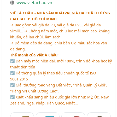
www.vietachau.vn
VIỆT Á CHÂU - NHÀ SẢN XUẤT
VẢI GIẢ DA
CHẤT LƯỢNG
CAO TẠI TP. HỒ CHÍ MINH
→ Bao gồm: Vải giả da PU, vải giả da PVC, vải giả da
Simili,.. → Chống nấm mốc, chịu lực mài mòn cao, kháng
khuẩn, dễ lau chùi, làm sạch.
→ Độ mềm dẻo đa dạng, chịu bền UV, màu sắc hoa văn
đa dạng.
Thế mạnh của Việt Á Châu
:
☑ Dàn máy móc hiện đại, mới 100%, trình độ khoa học kỹ
thuật tiên tiến
☑ Hệ thống quản lý theo tiêu chuẩn quốc tế ISO
9001:2015
☑ Giải thưởng “Sao Vàng Đất Việt”, “Nhà Quản Lý Giỏi”,
"Hàng VN Chất Lượng Cao".
☑ Xuất khẩu sang nhiều quốc gia lớn như: Mỹ, Úc, New
Zealand, Nga, Pháp, Hàn Quốc, Nhật,..