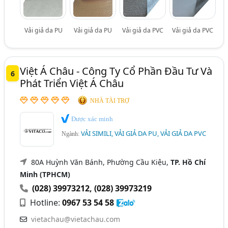
Vải giả da PU
Vải giả da PU
Vải giả da PVC
Vải giả da PVC
Việt Á Châu - Công Ty Cổ Phần Đầu Tư Và
6
Phát Triển Việt Á Châu
NHÀ TÀI TRỢ
Được xác minh
VẢI SIMILI, VẢI GIẢ DA PU, VẢI GIẢ DA PVC
Ngành:
80A Huỳnh Văn Bánh, Phường Cầu Kiệu,
TP. Hồ Chí
Minh (TPHCM)
(028) 39973212
,
(028) 39973219
Hotline:
0967 53 54 58
vietachau@vietachau.com