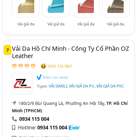
Vải giả da
Vải giả da
Vải giả da
Vải giả da
Vải Da Hồ Chí Minh - Công Ty Cổ Phần OZ
7
Leather
NHÀ TÀI TRỢ
Được xác minh
VẢI SIMILI, VẢI GIẢ DA PU, VẢI GIẢ DA PVC
Ngành:
180/2/9 Bùi Quang Là, Phường An Hội Tây,
TP. Hồ Chí
Minh (TPHCM)
0934 115 004
Hotline:
0934 115 004