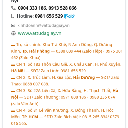
Nội
0904 333 186
,
0913 528 066
Hotline:
0981 656 529
kinhdoanh@vattudagiay.vn
www.vattudagiay.vn
▬ Trụ sở chính: Khu Trà Khê, P. Anh Dũng, Q. Dương
Kinh,
Tp. Hải Phòng
― 0388 039 444 (Zalo Tiệp) - 0975 301
462 (Zalo Khoa)
▬ CN 1: Số 183 Thôn Cầu Giẽ, X. Châu Can, H. Phú Xuyên,
Hà Nội
― SĐT/ Zalo Linh: 0981 656 529.
▬ CN 2: X. Trúc Lâm, H. Gia Lộc,
Hải Dương
― SĐT/ Zalo
Thạo: 0868 007 088.
▬ CN 3: Số 22A Liên Xã, X. Hữu Bằng, H. Thạch Thất,
Hà
Nội
― SĐT/ Zalo Thương: 0971 808 186 - 0988 235 674
(zalo Vân Anh)
▬ CN 4: Số 81 Lê Văn Khương, X. Đông Thạnh, H. Hóc
Môn,
TP. HCM
― SĐT/ Zalo Bích Việt: 0815 265 834/ 0379
016 565.