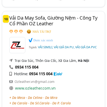
Vải Da May Sofa, Giường Nệm - Công Ty
10
Cổ Phần OZ Leather
NHÀ TÀI TRỢ
Được xác minh
VẢI SIMILI, VẢI GIẢ DA PU, VẢI GIẢ DA PVC
Ngành:
Trại Gia Súc, Thôn Gia Cốc, Xã Gia Lâm,
Hà Nội
0934 115 004
Hotline:
0934 115 004
Ozleather.vn@gmail.com
www.ozleather.com.vn
+ Da Meca - Da Celina - Da Mira
+ Da Carola - Da Sil.Carola - Da P. Carola