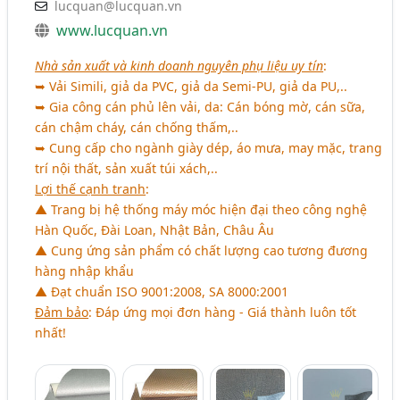
lucquan@lucquan.vn
www.lucquan.vn
Nhà sản xuất và kinh doanh nguyên phụ liệu uy tín
:
➥ Vải Simili, giả da PVC, giả da Semi-PU, giả da PU,..
➥ Gia công cán phủ lên vải, da: Cán bóng mờ, cán sữa,
cán chậm cháy, cán chống thấm,..
➥ Cung cấp cho ngành giày dép, áo mưa, may mặc, trang
trí nội thất, sản xuất túi xách,..
Lợi thế cạnh tranh
:
▲ Trang bị hệ thống máy móc hiện đại theo công nghệ
Hàn Quốc, Đài Loan, Nhật Bản, Châu Âu
▲ Cung ứng sản phẩm có chất lượng cao tương đương
hàng nhập khẩu
▲ Đạt chuẩn ISO 9001:2008, SA 8000:2001
Đảm bảo
: Đáp ứng mọi đơn hàng - Giá thành luôn tốt
nhất!