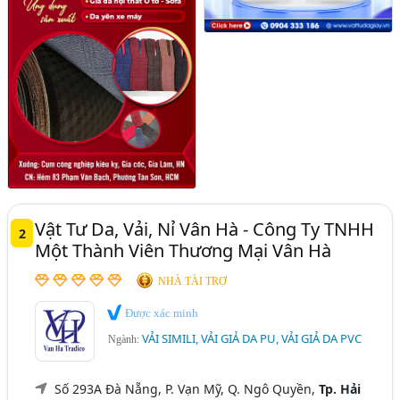
Vật Tư Da, Vải, Nỉ Vân Hà - Công Ty TNHH
2
Một Thành Viên Thương Mại Vân Hà
NHÀ TÀI TRỢ
Được xác minh
VẢI SIMILI, VẢI GIẢ DA PU, VẢI GIẢ DA PVC
Ngành:
Số 293A Đà Nẵng, P. Vạn Mỹ, Q. Ngô Quyền,
Tp. Hải