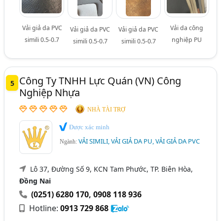
Vải giả da PVC
Vải da công
Vải giả da PVC
Vải giả da PVC
simili 0.5-0.7
nghiệp PU
simili 0.5-0.7
simili 0.5-0.7
Công Ty TNHH Lực Quán (VN) Công
5
Nghiệp Nhựa
NHÀ TÀI TRỢ
Được xác minh
VẢI SIMILI, VẢI GIẢ DA PU, VẢI GIẢ DA PVC
Ngành:
Lô 37, Đường Số 9, KCN Tam Phước, TP. Biên Hòa,
Đồng Nai
(0251) 6280 170
,
0908 118 936
Hotline:
0913 729 868