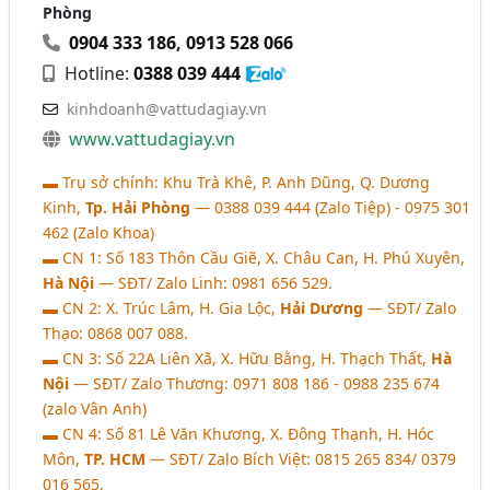
Phòng
0904 333 186
,
0913 528 066
Hotline:
0388 039 444
kinhdoanh@vattudagiay.vn
www.vattudagiay.vn
▬ Trụ sở chính: Khu Trà Khê, P. Anh Dũng, Q. Dương
Kinh,
Tp. Hải Phòng
― 0388 039 444 (Zalo Tiệp) - 0975 301
462 (Zalo Khoa)
▬ CN 1: Số 183 Thôn Cầu Giẽ, X. Châu Can, H. Phú Xuyên,
Hà Nội
― SĐT/ Zalo Linh: 0981 656 529.
▬ CN 2: X. Trúc Lâm, H. Gia Lộc,
Hải Dương
― SĐT/ Zalo
Thạo: 0868 007 088.
▬ CN 3: Số 22A Liên Xã, X. Hữu Bằng, H. Thạch Thất,
Hà
Nội
― SĐT/ Zalo Thương: 0971 808 186 - 0988 235 674
(zalo Vân Anh)
▬ CN 4: Số 81 Lê Văn Khương, X. Đông Thạnh, H. Hóc
Môn,
TP. HCM
― SĐT/ Zalo Bích Việt: 0815 265 834/ 0379
016 565.