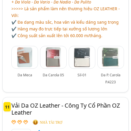
+ Da Viola - Da Vario - Da Nadia - Da Pulito
>>>>> Là sản phẩm làm nên thương hiệu OZ LEATHER -
Với:
✔ Đa dạng màu sắc, hoa văn và kiểu dáng sang trọng
✔ Hàng may đo trực tiếp tại xưởng số lượng lớn
✔ Công suất sản xuất lên tới 60.000 m/tháng.
Da Meca
Da Carola 05
Sil-01
Da P. Carola
P.4223
Vải Da OZ Leather - Công Ty Cổ Phần OZ
11
Leather
NHÀ TÀI TRỢ