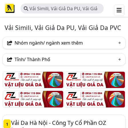
Vải Simili, Vải Giả Da PU, Vải Giả
Da PVC
Vải Simili, Vải Giả Da PU, Vải Giả Da PVC
Nhóm ngành/ ngành xem thêm
Ngành nghề
Tỉnh/ Thành Phố
Vải Simili, Vải Giả Da PU, Vải Giả Da PVC
(69)
Hà Nội
TP. Hồ Chí Minh (TPHCM)
Đồng Nai
Ngành xem thêm
Bình Dương
Tp. Đà Nẵng
TP. Hải Phòng
Vải May Balo (Vải May Túi Xách, Giày Dép, Sofa,..) (63)
Bắc Ninh
Quảng Ninh
Bắc Giang
Hải Dương
Long An
Vải Da Hà Nội - Công Ty Cổ Phần OZ
1