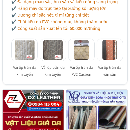
✔ Đa dạng màu sắc, hoa văn và kiểu dáng sang trọng
✔ Hàng may đo trực tiếp tại xưởng số lượng lớn
✔ Đường chỉ sắc nét, tỉ mỉ từng chi tiết
✔ Chất liệu da PVC không mùi, không thấm nước
✔ Công suất sản xuất lên tới 60.000 m/tháng.
Vải ốp trần da
Vải ốp trần da
Vải ốp trần da
Vải ốp trần da
kim tuyến
kim tuyến
PVC Cacbon
vân sần