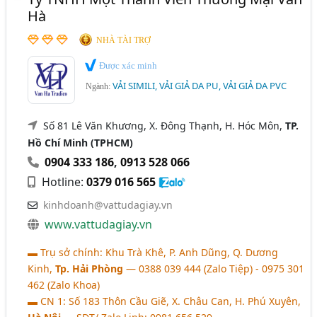
Hà
NHÀ TÀI TRỢ
Được xác minh
VẢI SIMILI, VẢI GIẢ DA PU, VẢI GIẢ DA PVC
Ngành:
Số 81 Lê Văn Khương, X. Đông Thạnh, H. Hóc Môn,
TP.
Hồ Chí Minh (TPHCM)
0904 333 186
,
0913 528 066
Hotline:
0379 016 565
kinhdoanh@vattudagiay.vn
www.vattudagiay.vn
▬ Trụ sở chính: Khu Trà Khê, P. Anh Dũng, Q. Dương
Kinh,
Tp. Hải Phòng
― 0388 039 444 (Zalo Tiệp) - 0975 301
462 (Zalo Khoa)
▬ CN 1: Số 183 Thôn Cầu Giẽ, X. Châu Can, H. Phú Xuyên,