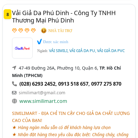
Vải Giả Da Phú Dinh - Công Ty TNHH
8
Thương Mại Phú Dinh
NHÀ TÀI TRỢ
Được xác minh
VẢI SIMILI, VẢI GIẢ DA PU, VẢI GIẢ DA PVC
Ngành:
47-49 Đường 26A, Phường 10, Quận 6,
TP. Hồ Chí
Minh (TPHCM)
(028) 6293 2452
,
0913 518 657
,
0977 275 870
similimart@gmail.com
www.similimart.com
SIMILIMART - ĐỊA CHỈ TIN CẬY CHO GIẢ DA CHẤT LƯỢNG
CAO CỦA BẠN!
★ Hàng ngàn mẫu sẵn có để khách hàng lựa chọn
★ Nhận đặt hàng theo yêu cầu đặc biệt: Chống cháy, chống