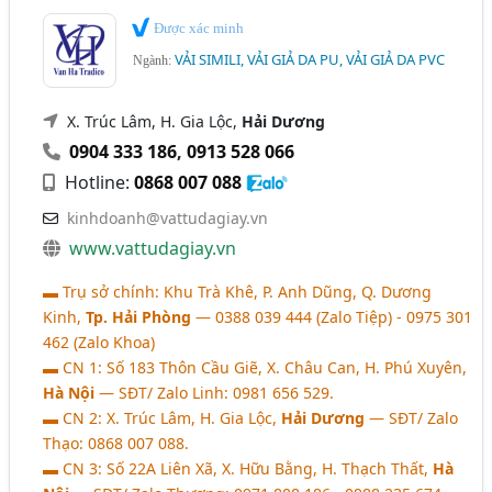
Được xác minh
VẢI SIMILI, VẢI GIẢ DA PU, VẢI GIẢ DA PVC
Ngành:
X. Trúc Lâm, H. Gia Lộc,
Hải Dương
0904 333 186
,
0913 528 066
Hotline:
0868 007 088
kinhdoanh@vattudagiay.vn
www.vattudagiay.vn
▬ Trụ sở chính: Khu Trà Khê, P. Anh Dũng, Q. Dương
Kinh,
Tp. Hải Phòng
― 0388 039 444 (Zalo Tiệp) - 0975 301
462 (Zalo Khoa)
▬ CN 1: Số 183 Thôn Cầu Giẽ, X. Châu Can, H. Phú Xuyên,
Hà Nội
― SĐT/ Zalo Linh: 0981 656 529.
▬ CN 2: X. Trúc Lâm, H. Gia Lộc,
Hải Dương
― SĐT/ Zalo
Thạo: 0868 007 088.
▬ CN 3: Số 22A Liên Xã, X. Hữu Bằng, H. Thạch Thất,
Hà