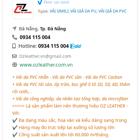
Được xác minh
VẢI SIMILI, VẢI GIẢ DA PU, VẢI GIẢ DA PVC
Ngành:
Đà Nẵng,
Tp. Đà Nẵng
0934 115 004
Hotline:
0934 115 004
Ozleather.vn@gmail.com
www.ozleather.com.vn
+ Vải da PVC nhẵn - Vải da PVC sần - Vải da PVC Cacbon
+ Vải da PVC lót sàn, ốp trần, bọc ghế ô tô 3D, 5D, 8D, thảm
rối cước,..
+ Vải da công nghiệp, da nhân tạo tổng hợp, da microfiber
>>>>> Là sản phẩm làm nên thương hiệu OZ LEATHER -
Với:
✔ Đa dạng màu sắc, hoa văn và kiểu dáng sang trọng
✔ Hàng may đo trực tiếp tại xưởng số lượng lớn
✔ Công suất sản xuất lên tới 60.000 m/tháng.