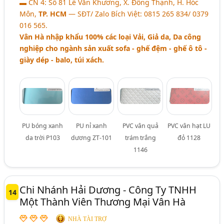
▬ CN 4: Số 81 Lê Văn Khương, X. Đông Thạnh, H. Hóc
Môn,
TP. HCM
― SĐT/ Zalo Bích Việt: 0815 265 834/ 0379
016 565.
Vân Hà nhập khẩu 100% các loại Vải, Giả da, Da công
nghiệp cho ngành sản xuất sofa - ghế đệm - ghế ô tô -
giày dép - balo, túi xách.
PU bóng xanh
PU nỉ xanh
PVC vân quả
PVC vân hạt LU
da trời P103
dương ZT-101
trám trắng
đỏ 1128
1146
Chi Nhánh Hải Dương - Công Ty TNHH
14
Một Thành Viên Thương Mại Vân Hà
NHÀ TÀI TRỢ