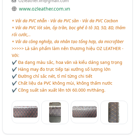
Ozleather.vn@gmail.com
www.ozleather.com.vn
+ Vải da PVC nhẵn - Vải da PVC sần - Vải da PVC Cacbon
+ Vải da PVC lót sàn, ốp trần, bọc ghế ô tô 3D, 5D, 8D, thảm
rối cước,..
+ Vải da công nghiệp, da nhân tạo tổng hợp, da microfiber
>>>>> Là sản phẩm làm nên thương hiệu OZ LEATHER -
Với:
✔ Đa dạng màu sắc, hoa văn và kiểu dáng sang trọng
✔ Hàng may đo trực tiếp tại xưởng số lượng lớn
✔ Đường chỉ sắc nét, tỉ mỉ từng chi tiết
✔ Chất liệu da PVC không mùi, không thấm nước
✔ Công suất sản xuất lên tới 60.000 m/tháng.