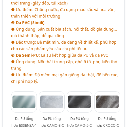
thời trang (giày dép, túi xách)
● Ưu điểm: Chống nước, đa dạng màu sắc và hoa văn,
thân thiện với môi trường
❷
Da PVC (Simili)
● Ứng dụng: Sản xuất bìa sách, nội thất, đồ gia dụng,..
giá thành thấp, dễ gia công
● Đặc trưng: Bề mặt mịn, đa dạng về thiết kế, phù hợp
cho các sản phẩm yêu cầu chi phí tối ưu
❸
Da Semi-PU
: Là sự kết hợp giữa da PU và da PVC
● Ứng dụng: Nội thất trung cấp, ghế ô tô, phụ kiện thời
trang
● Ưu điểm: Độ mềm mại gần giống da thật, độ bền cao,
chi phí hợp lý.
Da PU tổng
Da PU tổng
Da PU tổng
Da PU tổng
hợp ESSENZA-1
hợp CAMO-3-C
hợp CAMO-5-C
hợp CROCO-C