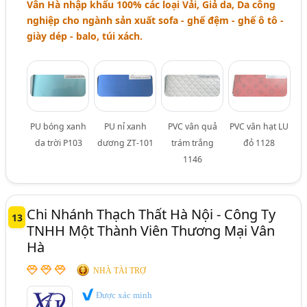
Vân Hà nhập khẩu 100% các loại Vải, Giả da, Da công
nghiệp cho ngành sản xuất sofa - ghế đệm - ghế ô tô -
giày dép - balo, túi xách.
PU bóng xanh
PU nỉ xanh
PVC vân quả
PVC vân hạt LU
da trời P103
dương ZT-101
trám trắng
đỏ 1128
1146
Chi Nhánh Thạch Thất Hà Nội - Công Ty
13
TNHH Một Thành Viên Thương Mại Vân
Hà
NHÀ TÀI TRỢ
Được xác minh