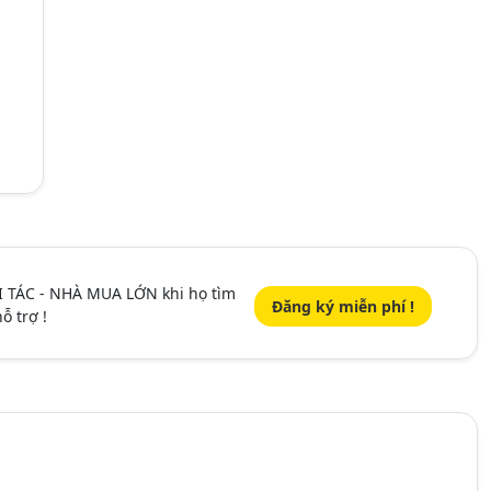
I TÁC - NHÀ MUA LỚN khi họ tìm
Đăng ký miễn phí !
ỗ trợ !