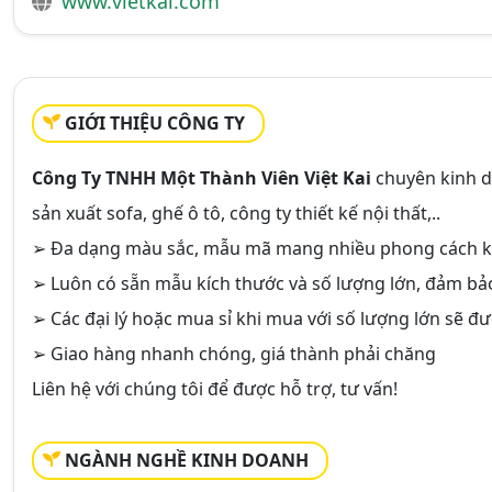
www.vietkai.com
GIỚI THIỆU CÔNG TY
Công Ty TNHH Một Thành Viên Việt Kai
chuyên kinh 
sản xuất sofa, ghế ô tô, công ty thiết kế nội thất,..
➢ Đa dạng màu sắc, mẫu mã mang nhiều phong cách 
➢ Luôn có sẵn mẫu kích thước và số lượng lớn, đảm b
➢ Các đại lý hoặc mua sỉ khi mua với số lượng lớn sẽ đ
➢ Giao hàng nhanh chóng, giá thành phải chăng
Liên hệ với chúng tôi để được hỗ trợ, tư vấn!
NGÀNH NGHỀ KINH DOANH