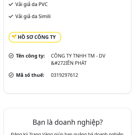
Vải giả da PVC
Vải giả da Simili
HỒ SƠ CÔNG TY
Tên công ty:
CÔNG TY TNHH TM - DV
&#272IỀN PHÁT
Mã số thuế:
0319297612
Bạn là doanh nghiệp?
Đăng ký Trang Vàng giúp bạn quảng bá doanh nghiệp,