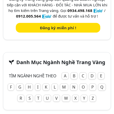
tiếp cận với KHÁCH HÀNG - ĐỐI TÁC - NHÀ MUA LỚN khi
họ tìm kiếm trên Trang vàng. Gọi
0934.498.168
/
0912.005.564
để được tư vấn và hỗ trợ !
Đăng ký miễn phí !
Danh Mục Ngành Nghề Trang Vàng
TÌM NGÀNH NGHỀ THEO
A
B
C
D
E
F
G
H
I
K
L
M
N
O
P
Q
R
S
T
U
V
W
X
Y
Z