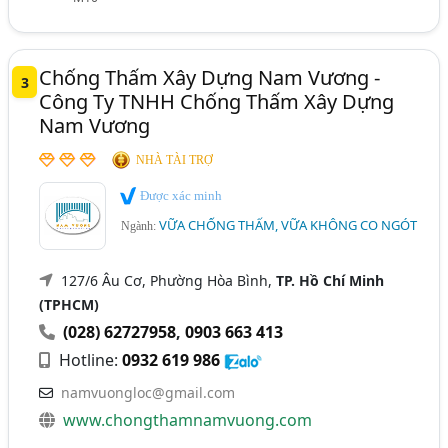
Chống Thấm Xây Dựng Nam Vương -
3
Công Ty TNHH Chống Thấm Xây Dựng
Nam Vương
NHÀ TÀI TRỢ
Được xác minh
VỮA CHỐNG THẤM, VỮA KHÔNG CO NGÓT
Ngành:
127/6 Âu Cơ, Phường Hòa Bình,
TP. Hồ Chí Minh
(TPHCM)
(028) 62727958
,
0903 663 413
Hotline:
0932 619 986
namvuongloc@gmail.com
www.chongthamnamvuong.com