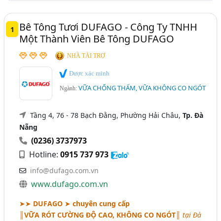
Chống Thấm (SiKa, KoVa, Intoc,..) (61)
Bê Tông Tươi DUFAGO - Công Ty TNHH
1
Một Thành Viên Bê Tông DUFAGO
NHÀ TÀI TRỢ
Được xác minh
VỮA CHỐNG THẤM, VỮA KHÔNG CO NGÓT
Ngành:
Tầng 4, 76 - 78 Bạch Đằng, Phường Hải Châu,
Tp. Đà
Nẵng
(0236) 3737973
Hotline:
0915 737 973
info@dufago.com.vn
www.dufago.com.vn
➤➤
DUFAGO
➤
chuyên cung cấp
║VỮA RÓT CƯỜNG ĐỘ CAO, KHÔNG CO NGÓT║
tại Đà