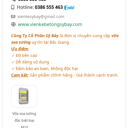
Hotline:
0386 555 463
vienkesybay@gmail.com
www.vienkebetongsybay.com
Công Ty Cổ Phần Sỹ Bảy
là đơn vị chuyên cung cấp
vữa
xoa tường
uy tín tại Bắc Giang.
Ưu điểm
:
✓ Độ bền cao
✓ Dễ dàng sử dụng
✓ Đảm bảo an toan, không độc hại
Cam kết
: Sản phẩm chĩnh hãng - Giá thành cạnh tranh.
Vữa xoa tường
đặc biệt loại
M10