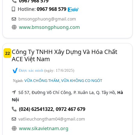
0967 968 579
Hotline:
0967 968 579
bmsongphuong@gmail.com
www.bmsongphuong.com
Công Ty TNHH Xây Dựng Và Hóa Chất
22
ACE Việt Nam
Được xác minh
(ngày: 17/6/2025)
VỮA CHỐNG THẤM, VỮA KHÔNG CO NGÓT
Ngành:
Số 57, Đường Võ Chí Công, P. Xuân La, Q. Tây Hồ,
Hà
Nội
(024) 62541322
,
0972 467 679
vatlieuchongtham04@gmail.com
www.sikavietnam.org