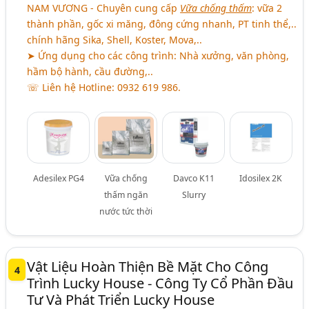
NAM VƯƠNG - Chuyên cung cấp
Vữa chống thấm
: vữa 2
thành phần, gốc xi măng, đông cứng nhanh, PT tinh thể,..
chính hãng Sika, Shell, Koster, Mova,..
➤ Ứng dụng cho các công trình: Nhà xưởng, văn phòng,
hầm bộ hành, cầu đường,..
☏ Liên hệ Hotline: 0932 619 986.
Adesilex PG4
Vữa chống
Davco K11
Idosilex 2K
thấm ngăn
Slurry
nước tức thời
Vật Liệu Hoàn Thiện Bề Mặt Cho Công
4
Trình Lucky House - Công Ty Cổ Phần Đầu
Tư Và Phát Triển Lucky House