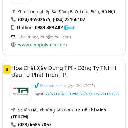
Khu công nghiệp Sài Đồng B, Q. Long Biên,
Hà Nội
(024) 36502675
,
(024) 22166107
Hotline:
0989 389 482
ktbcempolymer@gmail.com
www.cempolymer.com
Hóa Chất Xây Dựng TPI - Công Ty TNHH
8
Đầu Tư Phát Triển TPI
Được xác minh
(ngày: 12/11/2025)
VỮA CHỐNG THẤM, VỮA KHÔNG CO NGÓT
Ngành:
52 Tân Hải, Phường Tân Bình,
TP. Hồ Chí Minh
(TPHCM)
(028) 6685 7867