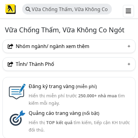
Vữa Chống Thấm, Vữa Không Co
Ngót
Vữa Chống Thấm, Vữa Không Co Ngót
Nhóm ngành/ ngành xem thêm
Ngành nghề
Tỉnh/ Thành Phố
Vữa Chống Thấm, Vữa Không Co Ngót
(42)
Hà Nội
TP. Hồ Chí Minh (TPHCM)
Đồng Nai
Nhóm ngành nghề
Đăng ký trang vàng
(miễn phí)
Tp. Đà Nẵng
Hòa Bình
Quảng Trị
Hiển thị miễn phí trước
250.000+ nhà mua
tìm
Vữa Khô Trộn Sẵn (23)
Bắc Giang
Quảng Ngãi
Tây Ninh
kiếm mỗi ngày.
Ngành xem thêm
Quảng cáo trang vàng
(nổi bật)
Chống Thấm - Vật Liệu Chống Thấm Và Thi Công
Hiển thị
TOP kết quả
tìm kiếm, tiếp cận KH trước
Chống Thấm (487)
đối thủ.