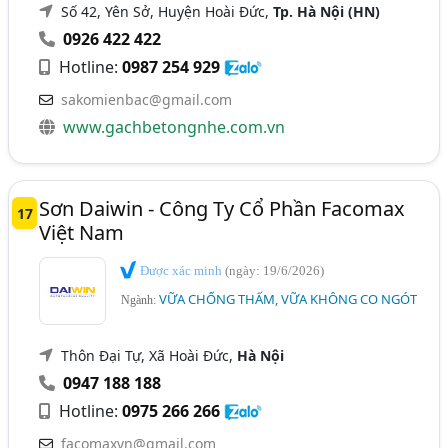
Số 42, Yên Sở, Huyện Hoài Đức,
Tp. Hà Nội (HN)
0926 422 422
Hotline:
0987 254 929
sakomienbac@gmail.com
www.gachbetongnhe.com.vn
Sơn Daiwin - Công Ty Cổ Phần Facomax
17
Việt Nam
Được xác minh
(ngày: 19/6/2026)
VỮA CHỐNG THẤM, VỮA KHÔNG CO NGÓT
Ngành:
Thôn Đại Tự, Xã Hoài Đức,
Hà Nội
0947 188 188
Hotline:
0975 266 266
facomaxvn@gmail.com