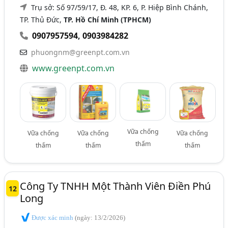
Trụ sở: Số 97/59/17, Đ. 48, KP. 6, P. Hiệp Bình Chánh,
TP. Thủ Đức,
TP. Hồ Chí Minh (TPHCM)
0907957594
,
0903984282
phuongnm@greenpt.com.vn
www.greenpt.com.vn
Vữa chống
Vữa chống
Vữa chống
Vữa chống
thấm
thấm
thấm
thấm
Công Ty TNHH Một Thành Viên Điền Phú
12
Long
Được xác minh
(ngày: 13/2/2026)