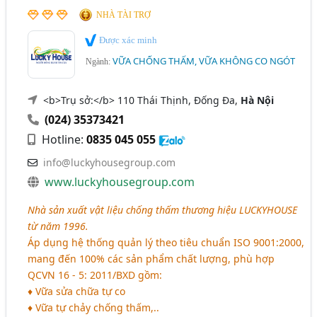
NHÀ TÀI TRỢ
Được xác minh
VỮA CHỐNG THẤM, VỮA KHÔNG CO NGÓT
Ngành:
<b>Trụ sở:</b> 110 Thái Thịnh, Đống Đa,
Hà Nội
(024) 35373421
Hotline:
0835 045 055
info@luckyhousegroup.com
www.luckyhousegroup.com
Nhà sản xuất vật liệu chống thấm thương hiệu LUCKYHOUSE
từ năm 1996.
Áp dụng hệ thống quản lý theo tiêu chuẩn ISO 9001:2000,
mang đến 100% các sản phẩm chất lượng, phù hợp
QCVN 16 - 5: 2011/BXD gồm:
♦ Vữa sửa chữa tự co
♦ Vữa tự chảy chống thấm,..