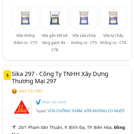
Vữa chống
Vữa gắn kết bê
Vữa sửa chữa
Vữa tự chảy
thấm co - CT3
tông gạch đá -
không co - CT5
không co - CT4
CT8
Sika 297 - Công Ty TNHH Xây Dựng
5
Thương Mại 297
NHÀ TÀI TRỢ
Được xác minh
VỮA CHỐNG THẤM, VỮA KHÔNG CO NGÓT
Ngành:
20/1 Phạm Văn Thuận, P. Bình Đa, TP. Biên Hòa,
Đồng