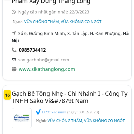
Phẩm Xây Dựng Thăng Long
Ngày cập nhật gần nhất: 22/9/2023
VỮA CHỐNG THẤM, VỮA KHÔNG CO NGÓT
Ngành:
Số 6, Đường Bình Minh, X. Tân Lập, H. Đan Phượng,
Hà
Nội
0985734412
son.gachnhe@gmail.com
www.sikathanglong.com
Gạch Bê Tông Nhẹ - Chi Nhánh I - Công Ty
16
TNHH Sako Vi&#7879t Nam
Được xác minh
(ngày: 30/12/2023)
VỮA CHỐNG THẤM, VỮA KHÔNG CO NGÓT
Ngành: