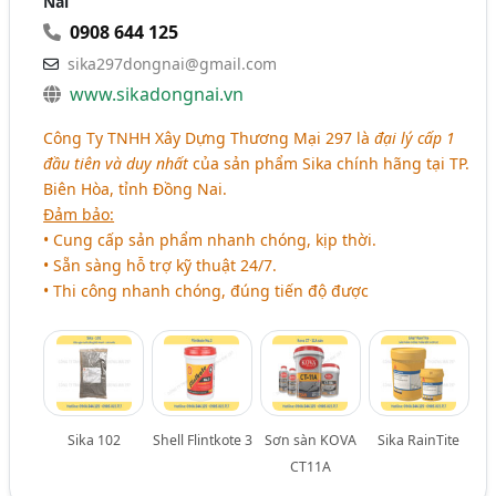
Nai
0908 644 125
sika297dongnai@gmail.com
www.sikadongnai.vn
Công Ty TNHH Xây Dựng Thương Mại 297 là
đại lý cấp 1
đầu tiên và duy nhất
của sản phẩm Sika chính hãng tại TP.
Biên Hòa, tỉnh Đồng Nai.
Đảm bảo:
• Cung cấp sản phẩm nhanh chóng, kịp thời.
• Sẵn sàng hỗ trợ kỹ thuật 24/7.
• Thi công nhanh chóng, đúng tiến độ được
Sika 102
Shell Flintkote 3
Sơn sàn KOVA
Sika RainTite
CT11A