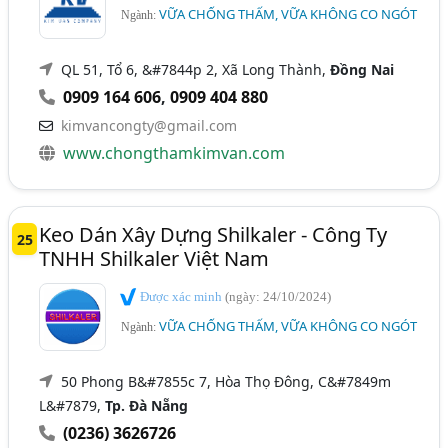
VỮA CHỐNG THẤM, VỮA KHÔNG CO NGÓT
Ngành:
QL 51, Tổ 6, &#7844p 2, Xã Long Thành,
Đồng Nai
0909 164 606
,
0909 404 880
kimvancongty@gmail.com
www.chongthamkimvan.com
Keo Dán Xây Dựng Shilkaler - Công Ty
25
TNHH Shilkaler Việt Nam
Được xác minh
(ngày: 24/10/2024)
VỮA CHỐNG THẤM, VỮA KHÔNG CO NGÓT
Ngành:
50 Phong B&#7855c 7, Hòa Thọ Đông, C&#7849m
L&#7879,
Tp. Đà Nẵng
(0236) 3626726