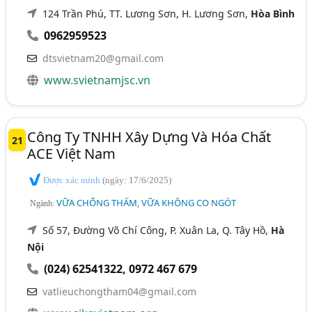
124 Trần Phú, TT. Lương Sơn, H. Lương Sơn,
Hòa Bình
0962959523
dtsvietnam20@gmail.com
www.svietnamjsc.vn
Công Ty TNHH Xây Dựng Và Hóa Chất
21
ACE Việt Nam
Được xác minh
(ngày: 17/6/2025)
VỮA CHỐNG THẤM, VỮA KHÔNG CO NGÓT
Ngành:
Số 57, Đường Võ Chí Công, P. Xuân La, Q. Tây Hồ,
Hà
Nội
(024) 62541322
,
0972 467 679
vatlieuchongtham04@gmail.com