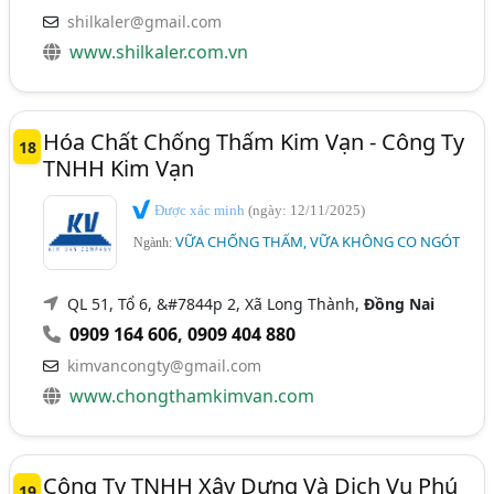
shilkaler@gmail.com
www.shilkaler.com.vn
Hóa Chất Chống Thấm Kim Vạn - Công Ty
18
TNHH Kim Vạn
Được xác minh
(ngày: 12/11/2025)
VỮA CHỐNG THẤM, VỮA KHÔNG CO NGÓT
Ngành:
QL 51, Tổ 6, &#7844p 2, Xã Long Thành,
Đồng Nai
0909 164 606
,
0909 404 880
kimvancongty@gmail.com
www.chongthamkimvan.com
Công Ty TNHH Xây Dựng Và Dịch Vụ Phú
19