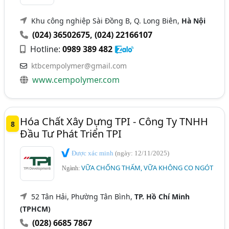
Khu công nghiệp Sài Đồng B, Q. Long Biên,
Hà Nội
(024) 36502675
,
(024) 22166107
Hotline:
0989 389 482
ktbcempolymer@gmail.com
www.cempolymer.com
Hóa Chất Xây Dựng TPI - Công Ty TNHH
8
Đầu Tư Phát Triển TPI
Được xác minh
(ngày: 12/11/2025)
VỮA CHỐNG THẤM, VỮA KHÔNG CO NGÓT
Ngành:
52 Tân Hải, Phường Tân Bình,
TP. Hồ Chí Minh
(TPHCM)
(028) 6685 7867