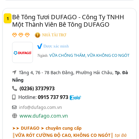
Chống Thấm (SiKa, KoVa, Intoc,..) (61)
Bê Tông Tươi DUFAGO - Công Ty TNHH
1
Một Thành Viên Bê Tông DUFAGO
NHÀ TÀI TRỢ
Được xác minh
VỮA CHỐNG THẤM, VỮA KHÔNG CO NGÓT
Ngành:
Tầng 4, 76 - 78 Bạch Đằng, Phường Hải Châu,
Tp. Đà
Nẵng
(0236) 3737973
Hotline:
0915 737 973
info@dufago.com.vn
www.dufago.com.vn
➤➤
DUFAGO
➤
chuyên cung cấp
║VỮA RÓT CƯỜNG ĐỘ CAO, KHÔNG CO NGÓT║
tại Đà