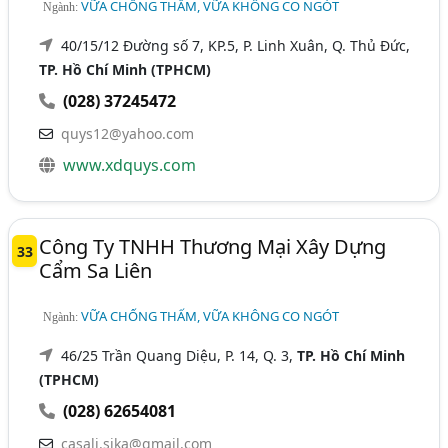
VỮA CHỐNG THẤM, VỮA KHÔNG CO NGÓT
Ngành:
40/15/12 Đường số 7, KP.5, P. Linh Xuân, Q. Thủ Đức,
TP. Hồ Chí Minh (TPHCM)
(028) 37245472
quys12@yahoo.com
www.xdquys.com
Công Ty TNHH Thương Mại Xây Dựng
33
Cẩm Sa Liên
VỮA CHỐNG THẤM, VỮA KHÔNG CO NGÓT
Ngành:
46/25 Trần Quang Diệu, P. 14, Q. 3,
TP. Hồ Chí Minh
(TPHCM)
(028) 62654081
casali.sika@gmail.com