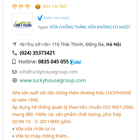
NHÀ TÀI TRỢ
Được xác minh
VỮA CHỐNG THẤM, VỮA KHÔNG CO NGÓT
Ngành:
<b>Trụ sở:</b> 110 Thái Thịnh, Đống Đa,
Hà Nội
(024) 35373421
Hotline:
0835 045 055
info@luckyhousegroup.com
www.luckyhousegroup.com
Nhà sản xuất vật liệu chống thấm thương hiệu LUCKYHOUSE
từ năm 1996.
Áp dụng hệ thống quản lý theo tiêu chuẩn ISO 9001:2000,
mang đến 100% các sản phẩm chất lượng, phù hợp
QCVN 16 - 5: 2011/BXD gồm:
♦ Vữa sửa chữa tự co
♦ Vữa tự chảy chống thấm,..