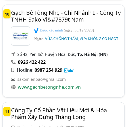
Gạch Bê Tông Nhẹ - Chi Nhánh I - Công Ty
10
TNHH Sako Vi&#7879t Nam
Được xác minh
(ngày: 30/12/2023)
VỮA CHỐNG THẤM, VỮA KHÔNG CO NGÓT
Ngành:
Số 42, Yên Sở, Huyện Hoài Đức,
Tp. Hà Nội (HN)
0926 422 422
Hotline:
0987 254 929
sakomienbac@gmail.com
www.gachbetongnhe.com.vn
Công Ty Cổ Phần Vật Liệu Mới & Hóa
11
Phẩm Xây Dựng Thăng Long