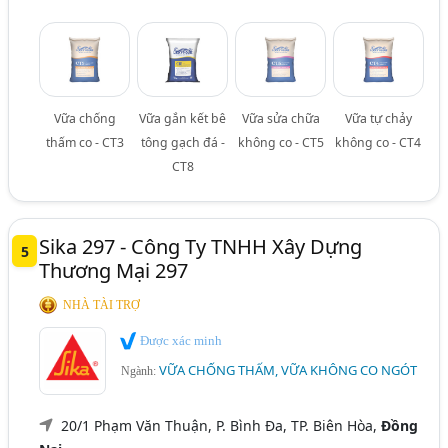
Vữa chống
Vữa gắn kết bê
Vữa sửa chữa
Vữa tự chảy
thấm co - CT3
tông gạch đá -
không co - CT5
không co - CT4
CT8
Sika 297 - Công Ty TNHH Xây Dựng
5
Thương Mại 297
NHÀ TÀI TRỢ
Được xác minh
VỮA CHỐNG THẤM, VỮA KHÔNG CO NGÓT
Ngành:
20/1 Phạm Văn Thuận, P. Bình Đa, TP. Biên Hòa,
Đồng