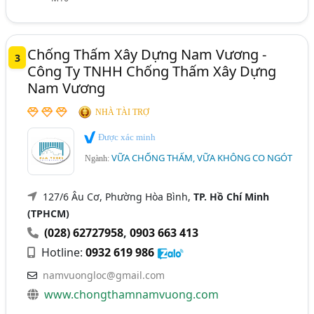
Chống Thấm Xây Dựng Nam Vương -
3
Công Ty TNHH Chống Thấm Xây Dựng
Nam Vương
NHÀ TÀI TRỢ
Được xác minh
VỮA CHỐNG THẤM, VỮA KHÔNG CO NGÓT
Ngành:
127/6 Âu Cơ, Phường Hòa Bình,
TP. Hồ Chí Minh
(TPHCM)
(028) 62727958
,
0903 663 413
Hotline:
0932 619 986
namvuongloc@gmail.com
www.chongthamnamvuong.com