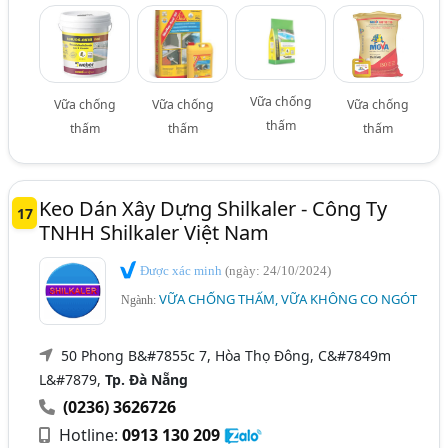
Vữa chống
Vữa chống
Vữa chống
Vữa chống
thấm
thấm
thấm
thấm
Keo Dán Xây Dựng Shilkaler - Công Ty
17
TNHH Shilkaler Việt Nam
Được xác minh
(ngày: 24/10/2024)
VỮA CHỐNG THẤM, VỮA KHÔNG CO NGÓT
Ngành:
50 Phong B&#7855c 7, Hòa Thọ Đông, C&#7849m
L&#7879,
Tp. Đà Nẵng
(0236) 3626726
Hotline:
0913 130 209