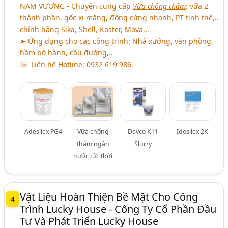
NAM VƯƠNG - Chuyên cung cấp
Vữa chống thấm
: vữa 2
thành phần, gốc xi măng, đông cứng nhanh, PT tinh thể,..
chính hãng Sika, Shell, Koster, Mova,..
➤ Ứng dụng cho các công trình: Nhà xưởng, văn phòng,
hầm bộ hành, cầu đường,..
☏ Liên hệ Hotline: 0932 619 986.
Adesilex PG4
Vữa chống
Davco K11
Idosilex 2K
thấm ngăn
Slurry
nước tức thời
Vật Liệu Hoàn Thiện Bề Mặt Cho Công
4
Trình Lucky House - Công Ty Cổ Phần Đầu
Tư Và Phát Triển Lucky House