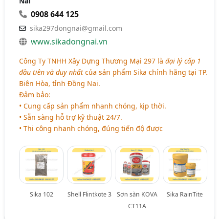
Nai
0908 644 125
sika297dongnai@gmail.com
www.sikadongnai.vn
Công Ty TNHH Xây Dựng Thương Mại 297 là
đại lý cấp 1
đầu tiên và duy nhất
của sản phẩm Sika chính hãng tại TP.
Biên Hòa, tỉnh Đồng Nai.
Đảm bảo:
• Cung cấp sản phẩm nhanh chóng, kịp thời.
• Sẵn sàng hỗ trợ kỹ thuật 24/7.
• Thi công nhanh chóng, đúng tiến độ được
Sika 102
Shell Flintkote 3
Sơn sàn KOVA
Sika RainTite
CT11A