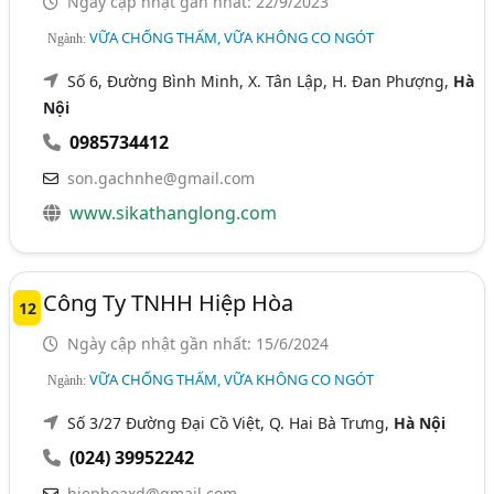
Ngày cập nhật gần nhất: 22/9/2023
VỮA CHỐNG THẤM, VỮA KHÔNG CO NGÓT
Ngành:
Số 6, Đường Bình Minh, X. Tân Lập, H. Đan Phượng,
Hà
Nội
0985734412
son.gachnhe@gmail.com
www.sikathanglong.com
Công Ty TNHH Hiệp Hòa
12
Ngày cập nhật gần nhất: 15/6/2024
VỮA CHỐNG THẤM, VỮA KHÔNG CO NGÓT
Ngành:
Số 3/27 Đường Đại Cồ Việt, Q. Hai Bà Trưng,
Hà Nội
(024) 39952242
hiephoaxd@gmail.com