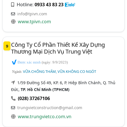
Hotline:
0933 43 83 23
info@tpivn.com
www.tpivn.com
Công Ty Cổ Phần Thiết Kế Xây Dựng
9
Thương Mại Dịch Vụ Trung Việt
Được xác minh
(ngày: 9/9/2023)
VỮA CHỐNG THẤM, VỮA KHÔNG CO NGÓT
Ngành:
1/59 Đường Số 49, KP. 6, P. Hiệp Bình Chánh, Q. Thủ
Đức,
TP. Hồ Chí Minh (TPHCM)
(028) 37267106
trungvietconstruction@gmail.com
www.trungvietco.com.vn