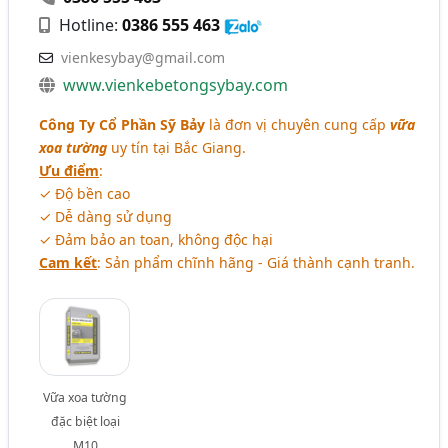
Hotline:
0386 555 463
vienkesybay@gmail.com
www.vienkebetongsybay.com
Công Ty Cổ Phần Sỹ Bảy
là đơn vị chuyên cung cấp
vữa
xoa tường
uy tín tại Bắc Giang.
Ưu điểm
:
✓ Độ bền cao
✓ Dễ dàng sử dụng
✓ Đảm bảo an toan, không độc hại
Cam kết
: Sản phẩm chĩnh hãng - Giá thành cạnh tranh.
Vữa xoa tường
đặc biệt loại
M10