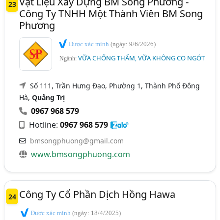
Vật Liệu Xây Dựng BM Song Phương -
23
Công Ty TNHH Một Thành Viên BM Song
Phương
Được xác minh
(ngày: 9/6/2026)
VỮA CHỐNG THẤM, VỮA KHÔNG CO NGÓT
Ngành:
Số 111, Trần Hưng Đạo, Phường 1, Thành Phố Đông
Hà,
Quảng Trị
0967 968 579
Hotline:
0967 968 579
bmsongphuong@gmail.com
www.bmsongphuong.com
Công Ty Cổ Phần Dịch Hồng Hawa
24
Được xác minh
(ngày: 18/4/2025)