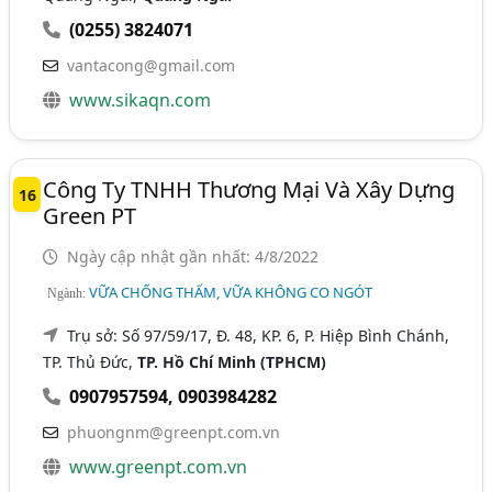
(0255) 3824071
vantacong@gmail.com
www.sikaqn.com
Công Ty TNHH Thương Mại Và Xây Dựng
16
Green PT
Ngày cập nhật gần nhất: 4/8/2022
VỮA CHỐNG THẤM, VỮA KHÔNG CO NGÓT
Ngành:
Trụ sở: Số 97/59/17, Đ. 48, KP. 6, P. Hiệp Bình Chánh,
TP. Thủ Đức,
TP. Hồ Chí Minh (TPHCM)
0907957594
,
0903984282
phuongnm@greenpt.com.vn
www.greenpt.com.vn