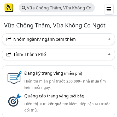
Vữa Chống Thấm, Vữa Không Co
Ngót
Vữa Chống Thấm, Vữa Không Co Ngót
Nhóm ngành/ ngành xem thêm
Ngành nghề
Tỉnh/ Thành Phố
Vữa Chống Thấm, Vữa Không Co Ngót
(42)
Hà Nội
TP. Hồ Chí Minh (TPHCM)
Đồng Nai
Nhóm ngành nghề
Đăng ký trang vàng
(miễn phí)
Tp. Đà Nẵng
Hòa Bình
Quảng Trị
Hiển thị miễn phí trước
250.000+ nhà mua
tìm
Vữa Khô Trộn Sẵn (23)
Bắc Giang
Quảng Ngãi
Tây Ninh
kiếm mỗi ngày.
Ngành xem thêm
Quảng cáo trang vàng
(nổi bật)
Chống Thấm - Vật Liệu Chống Thấm Và Thi Công
Hiển thị
TOP kết quả
tìm kiếm, tiếp cận KH trước
Chống Thấm (487)
đối thủ.