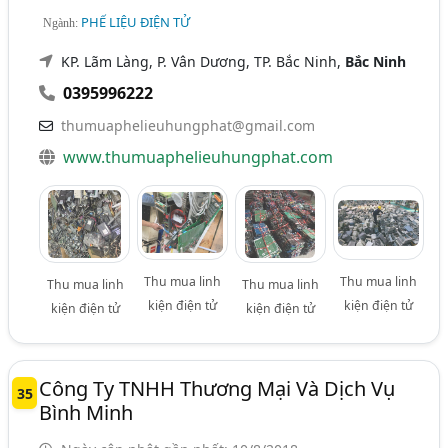
PHẾ LIỆU ĐIỆN TỬ
Ngành:
KP. Lãm Làng, P. Vân Dương, TP. Bắc Ninh,
Bắc Ninh
0395996222
thumuaphelieuhungphat@gmail.com
www.thumuaphelieuhungphat.com
Thu mua linh
Thu mua linh
Thu mua linh
Thu mua linh
kiện điện tử
kiện điện tử
kiện điện tử
kiện điện tử
Công Ty TNHH Thương Mại Và Dịch Vụ
35
Bình Minh