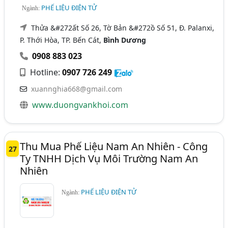
PHẾ LIỆU ĐIỆN TỬ
Ngành:
Thửa &#272ất Số 26, Tờ Bản &#272ồ Số 51, Đ. Palanxi,
P. Thới Hòa, TP. Bến Cát,
Bình Dương
0908 883 023
Hotline:
0907 726 249
xuannghia668@gmail.com
www.duongvankhoi.com
Thu Mua Phế Liệu Nam An Nhiên - Công
27
Ty TNHH Dịch Vụ Môi Trường Nam An
Nhiên
PHẾ LIỆU ĐIỆN TỬ
Ngành: