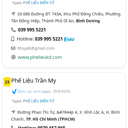
PHẾ LIỆU ĐIỆN TỬ
Ngành:
Số 686 Đường ĐT 743A, Khu Phố Đông Chiêu, Phường
Tân Đông Hiệp, Thành Phố Dĩ An,
Bình Dương
039 995 5221
Hotline:
039 995 5221
Rtuyab@gmail.com
www.phelieukd.com
Phế Liệu Trần My
23
Được xác minh
(ngày: 29/8/2020)
PHẾ LIỆU ĐIỆN TỬ
Ngành:
Đường Phan Thị Tư, &#7844p 4, X. Vĩnh Lộc A, H. Bình
Chánh,
TP. Hồ Chí Minh (TPHCM)
Hotline: 0979 157 965