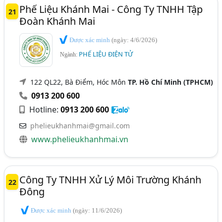
Phế Liệu Khánh Mai - Công Ty TNHH Tập
21
Đoàn Khánh Mai
Được xác minh
(ngày: 4/6/2026)
PHẾ LIỆU ĐIỆN TỬ
Ngành:
122 QL22, Bà Điểm, Hóc Môn
TP. Hồ Chí Minh (TPHCM)
0913 200 600
Hotline:
0913 200 600
phelieukhanhmai@gmail.com
www.phelieukhanhmai.vn
Công Ty TNHH Xử Lý Môi Trường Khánh
22
Đông
Được xác minh
(ngày: 11/6/2026)