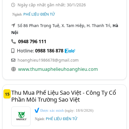
Ngày cập nhật gần nhất: 30/1/2026
PHẾ LIỆU ĐIỆN TỬ
Ngành:
Số 86 Phan Trọng Tuệ, X. Tam Hiệp, H. Thanh Trì,
Hà
Nội
0948 796 111
Hotline:
0988 186 878
hoanghieu1986678@gmail.com
www.thumuaphelieuhoanghieu.com
Thu Mua Phế Liệu Sao Việt - Công Ty Cổ
15
Phần Môi Trường Sao Việt
Được xác minh
(ngày: 18/6/2026)
PHẾ LIỆU ĐIỆN TỬ
Ngành: