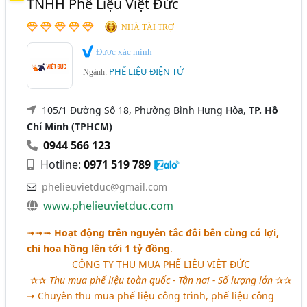
TNHH Phế Liệu Việt Đức
NHÀ TÀI TRỢ
Được xác minh
PHẾ LIỆU ĐIỆN TỬ
Ngành:
105/1 Đường Số 18, Phường Bình Hưng Hòa,
TP. Hồ
Chí Minh (TPHCM)
0944 566 123
Hotline:
0971 519 789
phelieuvietduc@gmail.com
www.phelieuvietduc.com
➟➟➟
Hoạt động trên nguyên tắc đôi bên cùng có lợi,
chi hoa hồng lên tới 1 tỷ đồng
.
CÔNG TY THU MUA PHẾ LIỆU VIỆT ĐỨC
✰✰
Thu mua phế liệu toàn quốc - Tận nơi - Số lượng lớn
✰✰
➝ Chuyên thu mua phế liệu công trình, phế liệu công