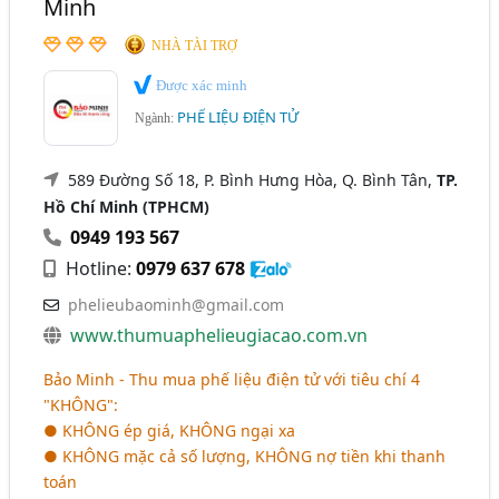
Minh
NHÀ TÀI TRỢ
Được xác minh
PHẾ LIỆU ĐIỆN TỬ
Ngành:
589 Đường Số 18, P. Bình Hưng Hòa, Q. Bình Tân,
TP.
Hồ Chí Minh (TPHCM)
0949 193 567
Hotline:
0979 637 678
phelieubaominh@gmail.com
www.thumuaphelieugiacao.com.vn
Bảo Minh - Thu mua phế liệu điện tử với tiêu chí 4
"KHÔNG":
● KHÔNG ép giá, KHÔNG ngại xa
● KHÔNG mặc cả số lượng, KHÔNG nợ tiền khi thanh
toán