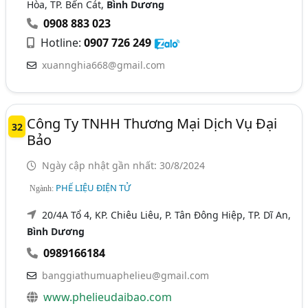
Hòa, TP. Bến Cát,
Bình Dương
0908 883 023
Hotline:
0907 726 249
xuannghia668@gmail.com
Công Ty TNHH Thương Mại Dịch Vụ Đại
32
Bảo
Ngày cập nhật gần nhất: 30/8/2024
PHẾ LIỆU ĐIỆN TỬ
Ngành:
20/4A Tổ 4, KP. Chiêu Liêu, P. Tân Đông Hiệp, TP. Dĩ An,
Bình Dương
0989166184
banggiathumuaphelieu@gmail.com
www.phelieudaibao.com