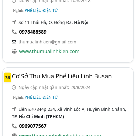
Ngày cập nhật gần nhất: 10/8/2018
PHẾ LIỆU ĐIỆN TỬ
Ngành:
Số 11 Thái Hà, Q. Đống Đa,
Hà Nội
0978488589
thumualinhkien@gmail.com
www.thumualinhkien.com
Cơ Sở Thu Mua Phế Liệu Linh Busan
36
Ngày cập nhật gần nhất: 29/8/2024
PHẾ LIỆU ĐIỆN TỬ
Ngành:
Liên &#7844p 234, Xã Vĩnh Lộc A, Huyện Bình Chánh,
TP. Hồ Chí Minh (TPHCM)
0969077567
www.thumuaphelieulinhbusan.com