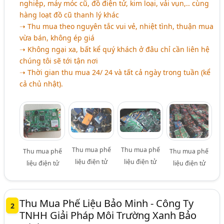
nghiệp, máy móc cũ, đồ điện tử, kim loại, vải vụn,.. cùng
hàng loạt đồ cũ thanh lý khác
➝ Thu mua theo nguyên tắc vui vẻ, nhiệt tình, thuận mua
vừa bán, không ép giá
➝ Không ngại xa, bất kể quý khách ở đâu chỉ cần liên hệ
chúng tôi sẽ tới tận nơi
➝ Thời gian thu mua 24/ 24 và tất cả ngày trong tuần (kể
cả chủ nhật).
Thu mua phế
Thu mua phế
Thu mua phế
Thu mua phế
liệu điện tử
liệu điện tử
liệu điện tử
liệu điện tử
Thu Mua Phế Liệu Bảo Minh - Công Ty
2
TNHH Giải Pháp Môi Trường Xanh Bảo