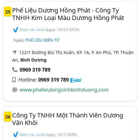
Phế Liệu Dương Hồng Phát - Công Ty
25
TNHH Kim Loại Màu Dương Hồng Phát
Được xác minh
(ngày: 10/12/2024)
PHẾ LIỆU ĐIỆN TỬ
Ngành:
122/1 Đường Bùi Thị Xuân, KP. 1A, P. An Phú, TP. Thuận
An,
Bình Dương
0969 319 789
Hotline:
0969 319 789
www.phelieulongsinhbinhduong.com
Công Ty TNHH Một Thành Viên Dương
26
Văn Khôi
Được xác minh
(ngày: 16/7/2026)