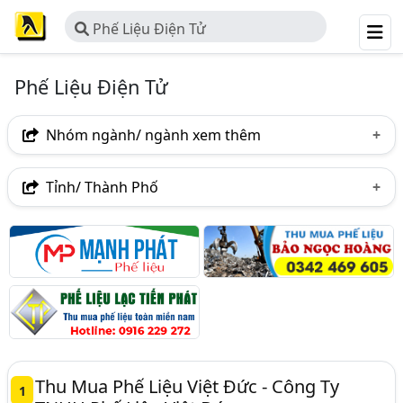
Phế Liệu Điện Tử
Phế Liệu Điện Tử
Nhóm ngành/ ngành xem thêm
Ngành nghề
Tỉnh/ Thành Phố
Phế Liệu Điện Tử
(77)
Hà Nội
TP. Hồ Chí Minh (TPHCM)
Đồng Nai
Ngành xem thêm
Bình Dương
Bắc Ninh
Bình Phước
Phế Liệu - Thu Mua Phế Liệu (1043)
Hưng Yên
TP. Cần Thơ
Long An
Tây Ninh
Thu Mua Phế Liệu Việt Đức - Công Ty
1