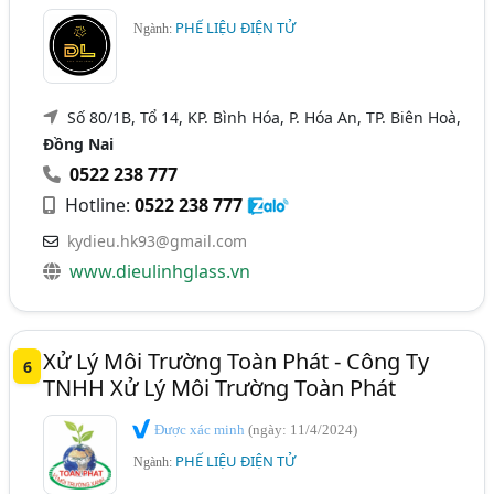
PHẾ LIỆU ĐIỆN TỬ
Ngành:
Số 80/1B, Tổ 14, KP. Bình Hóa, P. Hóa An, TP. Biên Hoà,
Đồng Nai
0522 238 777
Hotline:
0522 238 777
kydieu.hk93@gmail.com
www.dieulinhglass.vn
Xử Lý Môi Trường Toàn Phát - Công Ty
6
TNHH Xử Lý Môi Trường Toàn Phát
Được xác minh
(ngày: 11/4/2024)
PHẾ LIỆU ĐIỆN TỬ
Ngành: