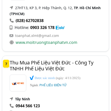
27HT13, KP 3, P. Hiệp Thành, Q. 12,
TP. Hồ Chí Minh
(TPHCM)
(028) 62702838
Hotline:
0903 326 178
toanphat.xlmt@gmail.com
www.moitruongtoanphatvn.com
Thu Mua Phế Liệu Việt Đức - Công Ty
7
TNHH Phế Liệu Việt Đức
Được xác minh
(ngày: 4/11/2025)
PHẾ LIỆU ĐIỆN TỬ
Ngành:
Tây Ninh
0944 566 123