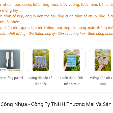
 nhựa, lược salon, lược răng thưa, lược vuông, lược mini, bàn chả
 móng tay,..
n dính có kẹp, ống lô uốn tóc gai, ống cuốn dính có chụp, ống lô 
nh lõi nhôm,..
 chân tóc , gọng kẹp tóc không mút, kẹp tóc gọng xoắn không mút
hẩm chất lượng - Giá thành hợp lý - Sẵn số lượng lớn - Giao hàng nha
ợc vuông pastel
Băng đô dán cố
Cuốn định hình
Miếng dán tóc 
định tóc
mèo size A
nhỏ
a Công Nhựa - Công Ty TNHH Thương Mại Và Sản