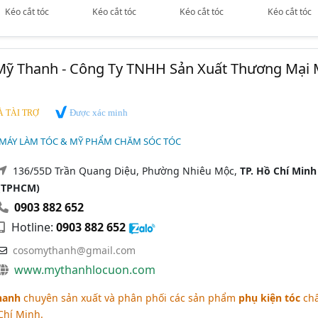
Kéo cắt tóc
Kéo cắt tóc
Kéo cắt tóc
Kéo cắt tóc
Mỹ Thanh - Công Ty TNHH Sản Xuất Thương Mại 
Được xác minh
 TÀI TRỢ
 MÁY LÀM TÓC & MỸ PHẨM CHĂM SÓC TÓC
136/55D Trần Quang Diệu, Phường Nhiêu Mộc,
TP. Hồ Chí Minh
(TPHCM)
0903 882 652
Hotline:
0903 882 652
cosomythanh@gmail.com
www.mythanhlocuon.com
hanh
chuyên sản xuất và phân phối các sản phẩm
phụ kiện tóc
chấ
 Chí Minh.