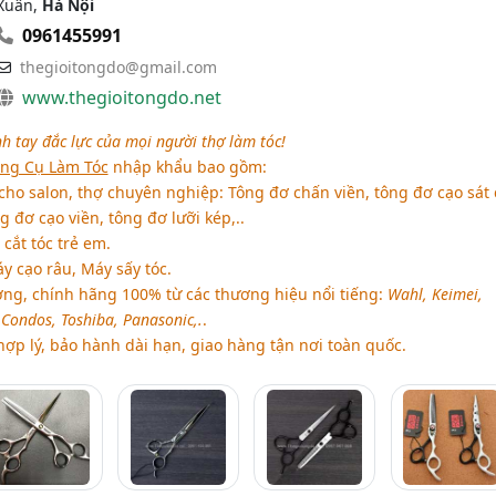
Xuân,
Hà Nội
0961455991
thegioitongdo@gmail.com
www.thegioitongdo.net
nh tay đắc lực của mọi người thợ làm tóc!
ng Cụ Làm Tóc
nhập khẩu bao gồm:
ho salon, thợ chuyên nghiệp: Tông đơ chấn viền, tông đơ cạo sát 
g đơ cạo viền, tông đơ lưỡi kép,..
cắt tóc trẻ em.
áy cạo râu, Máy sấy tóc.
ng, chính hãng 100% từ các thương hiệu nổi tiếng:
Wahl, Keimei,
 Condos, Toshiba, Panasonic,.
.
hợp lý, bảo hành dài hạn, giao hàng tận nơi toàn quốc.