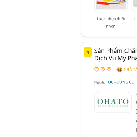
Lược nhựa đuôi
L
nhọn
Sản Phẩm Chăm
4
Dịch Vụ Mỹ Ph
NHÀ TÀ
TÓC - DỤNG CỤ,
Ngành: