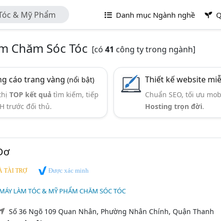
Danh mục Ngành nghề
Q
ẩm Chăm Sóc Tóc
[có
41
công ty trong ngành]
g cáo trang vàng
Thiết kế website mi
(nổi bật)
thị
TOP kết quả
tìm kiếm, tiếp
Chuẩn SEO, tối ưu mob
H trước đối thủ.
Hosting trọn đời
.
Đơ
Được xác minh
 TÀI TRỢ
 MÁY LÀM TÓC & MỸ PHẨM CHĂM SÓC TÓC
Số 36 Ngõ 109 Quan Nhân, Phường Nhân Chính, Quận Thanh