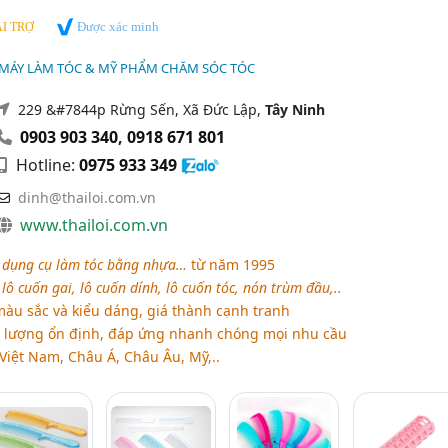
Được xác minh
I TRỢ
 MÁY LÀM TÓC & MỸ PHẨM CHĂM SÓC TÓC
229 &#7844p Rừng Sến, Xã Đức Lập,
Tây Ninh
0903 903 340
,
0918 671 801
Hotline:
0975 933 349
dinh@thailoi.com.vn
www.thailoi.com.vn
p
dụng cụ làm tóc bằng nhựa…
từ năm 1995
lô cuốn gai, lô cuốn dính, lô cuốn tóc, nón trùm đầu,..
màu sắc và kiểu dáng, giá thành cạnh tranh
ố lượng ổn định, đáp ứng nhanh chóng mọi nhu cầu
Việt Nam, Châu Á, Châu Âu, Mỹ,..