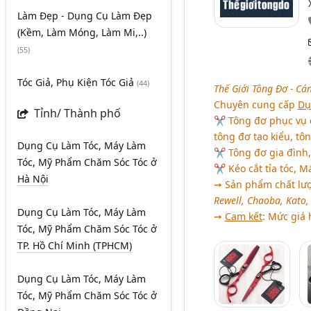
Làm Đẹp - Dụng Cụ Làm Đẹp
(Kềm, Làm Móng, Làm Mi,..)
(55)
Tóc Giả, Phụ Kiện Tóc Giả
(44)
Thế Giới Tông Đơ - Cá
Chuyên cung cấp
Dụ
Tỉnh/ Thành phố
✂ Tông đơ phục vụ c
tông đơ tạo kiểu, tôn
Dụng Cụ Làm Tóc, Máy Làm
✂ Tông đơ gia đình, 
Tóc, Mỹ Phẩm Chăm Sóc Tóc
ở
✂ Kéo cắt tỉa tóc, M
Hà Nội
➙ Sản phẩm chất lượ
Rewell, Chaoba, Kato,
Dụng Cụ Làm Tóc, Máy Làm
➙
Cam kết
: Mức giá 
Tóc, Mỹ Phẩm Chăm Sóc Tóc
ở
TP. Hồ Chí Minh (TPHCM)
Dụng Cụ Làm Tóc, Máy Làm
Tóc, Mỹ Phẩm Chăm Sóc Tóc
ở