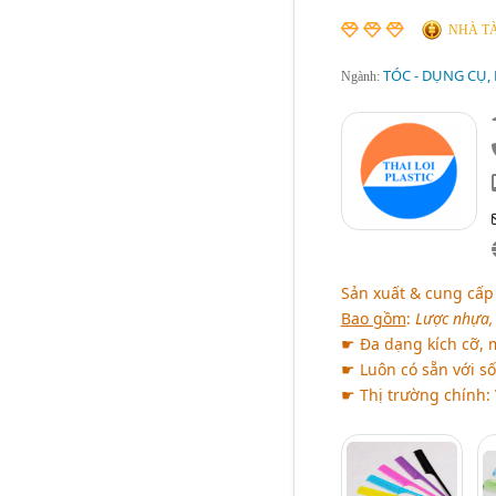
NHÀ TÀ
TÓC - DỤNG CỤ,
Ngành:
Sản xuất & cung cấ
Bao gồm
:
Lược nhựa, 
☛ Đa dạng kích cỡ, 
☛ Luôn có sẵn với s
☛ Thị trường chính: 