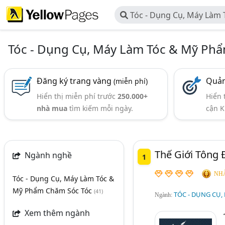
Tóc - Dụng Cụ, Máy Làm Tóc & Mỹ Phẩm
Chăm Sóc Tóc
Tóc - Dụng Cụ, Máy Làm Tóc & Mỹ Ph
Đăng ký trang vàng
Quản
(miễn phí)
Hiển thị miễn phí trước
250.000+
Hiển 
nhà mua
tìm kiếm mỗi ngày.
cận K
Thế Giới Tông 
Ngành nghề
1
NHÀ
Tóc - Dụng Cụ, Máy Làm Tóc &
Mỹ Phẩm Chăm Sóc Tóc
(41)
TÓC - DỤNG CỤ,
Ngành:
Xem thêm ngành