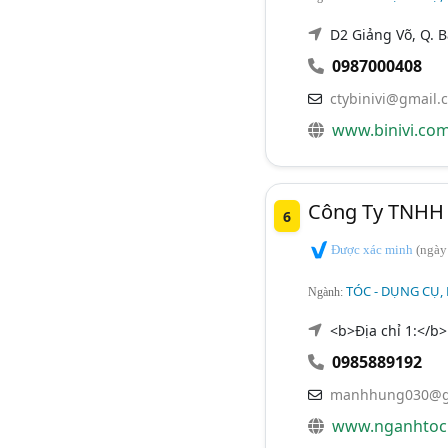
D2 Giảng Võ, Q. 
0987000408
ctybinivi@gmail.
www.binivi.com
Công Ty TNHH
6
Được xác minh
(ngày
TÓC - DỤNG CỤ,
Ngành:
<b>Địa chỉ 1:</b>
0985889192
manhhung030@g
www.nganhtoc