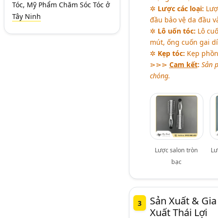
Tóc, Mỹ Phẩm Chăm Sóc Tóc
ở
✲
Lược các loại:
Lược
Tây Ninh
đầu bảo vệ da đầu và
✲
Lô uốn tóc:
Lô cuố
mút, ống cuốn gai dí
✲
Kẹp tóc:
Kẹp phồng
⋗⋗⋗
Cam kết
:
Sản p
chóng.
Lược salon tròn
Lư
bạc
Sản Xuất & Gi
3
Xuất Thái Lợi