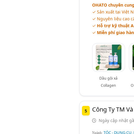
OHATO chuyên cung c
✓ Sản xuất tại Việt
✓ Nguyên liệu cao c
✓
Hỗ trợ kỹ thuật A
✓
Miễn phí giao hàn
Dầu gội xả
Collagen
O
Công Ty TM Và 
5
Ngày cập nhật gầ
TÓC - DỤNG CỤ,
Ngành: