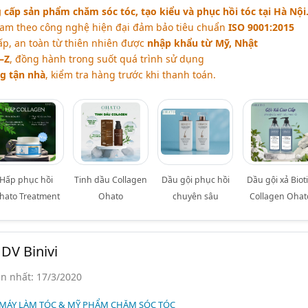
ấp sản phẩm chăm sóc tóc, tạo kiểu và phục hồi tóc tại Hà Nội
 Nam theo công nghệ hiện đại đảm bảo tiêu chuẩn
ISO 9001:2015
ấp, an toàn từ thiên nhiên được
nhập khẩu từ Mỹ, Nhật
–Z
, đồng hành trong suốt quá trình sử dụng
g tận nhà
, kiểm tra hàng trước khi thanh toán.
Hấp phục hồi
Tinh dầu Collagen
Dầu gội phục hồi
Dầu gội xả Biot
hato Treatment
Ohato
chuyên sâu
Collagen Ohat
DV Binivi
n nhất: 17/3/2020
 MÁY LÀM TÓC & MỸ PHẨM CHĂM SÓC TÓC