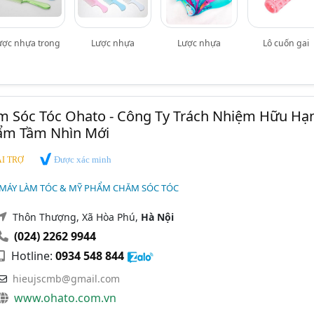
ược nhựa trong
Lược nhựa
Lược nhựa
Lô cuốn gai
 Sóc Tóc Ohato - Công Ty Trách Nhiệm Hữu Hạ
ẩm Tầm Nhìn Mới
Được xác minh
I TRỢ
 MÁY LÀM TÓC & MỸ PHẨM CHĂM SÓC TÓC
Thôn Thượng, Xã Hòa Phú,
Hà Nội
(024) 2262 9944
Hotline:
0934 548 844
hieujscmb@gmail.com
www.ohato.com.vn