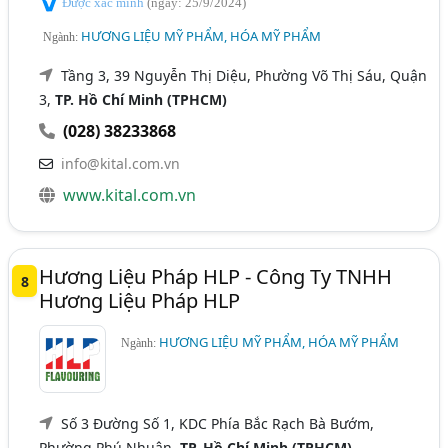
Được xác minh
(ngày: 25/9/2024)
HƯƠNG LIỆU MỸ PHẨM, HÓA MỸ PHẨM
Ngành:
Tầng 3, 39 Nguyễn Thị Diệu, Phường Võ Thị Sáu, Quận
3,
TP. Hồ Chí Minh (TPHCM)
(028) 38233868
info@kital.com.vn
www.kital.com.vn
Hương Liệu Pháp HLP - Công Ty TNHH
8
Hương Liệu Pháp HLP
HƯƠNG LIỆU MỸ PHẨM, HÓA MỸ PHẨM
Ngành:
Số 3 Đường Số 1, KDC Phía Bắc Rạch Bà Bướm,
Phường Phú Nhuận,
TP. Hồ Chí Minh (TPHCM)