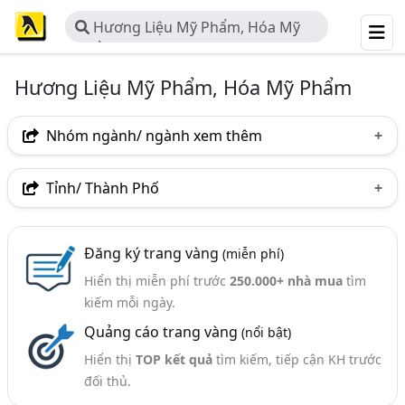
Hương Liệu Mỹ Phẩm, Hóa Mỹ
Phẩm
Hương Liệu Mỹ Phẩm, Hóa Mỹ Phẩm
Nhóm ngành/ ngành xem thêm
Ngành nghề
Tỉnh/ Thành Phố
Hương Liệu Mỹ Phẩm, Hóa Mỹ Phẩm
(39)
Hà Nội
TP. Hồ Chí Minh (TPHCM)
TP. Hải Phòng
Ngành xem thêm
Đăng ký trang vàng
(miễn phí)
Hưng Yên
Long An
Hiển thị miễn phí trước
250.000+ nhà mua
tìm
Hương Liệu (172)
kiếm mỗi ngày.
Quảng cáo trang vàng
(nổi bật)
Hiển thị
TOP kết quả
tìm kiếm, tiếp cận KH trước
đối thủ.