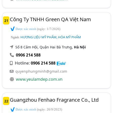
Công Ty TNHH Green QA Việt Nam
21
Được xác minh
(ngày: 1/7/2026)
HƯƠNG LIỆU MỸ PHẨM, HÓA MỸ PHẨM
Ngành:
Số 8 Cảm Hội, Quận Hai Bà Trưng,
Hà Nội
0906 214 588
Hotline:
0906 214 588
quyenphungminh@gmail.com
www.yeulamdep.com.vn
Guangzhou Fenhao Fragrance Co., Ltd
22
Được xác minh
(ngày: 26/9/2023)