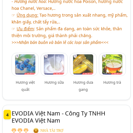
-
Hương nước hoa
: Hương nước hoa Poison, hương nước
hoa Chanel, Versace,..
☞
Ứng dụng:
Tạo hương trong sản xuất nhang, mỹ phẩm,
khăn giấy, chất tẩy rửa,..
☞
Ưu điểm
: Sản phẩm đa dạng, an toàn sức khỏe, thân
thiện môi trường, giá thành phải chăng.
>>>Nhận bán buôn và bán lẻ các loại sản phẩm<<<
Hương việt
Hương sữa
Hương dưa
Hương trà
quất
gang
EVODIA Việt Nam - Công Ty TNHH
4
EVODIA Việt Nam
NHÀ TÀI TRỢ