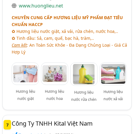
www.huonglieu.net
CHUYÊN CUNG CẤP HƯƠNG LIỆU MỸ PHẨM ĐẠT TIÊU
CHUẨN HACCP
✿ Hương liệu nước giặt, xả vải, rửa chén, nước hoa,..
✿ Tinh dầu: Sả, cam, quế, bạc hà, tràm,..
Cam kết
:
An Toàn Sức Khỏe - Đa Dạng Chủng Loại - Giá Cả
Hợp Lý
Hương liệu
Hương liệu
Hương liệu
Hương liệu
nước giặt
nước hoa
nước xả vải
nước rửa chén
Công Ty TNHH Kital Việt Nam
7