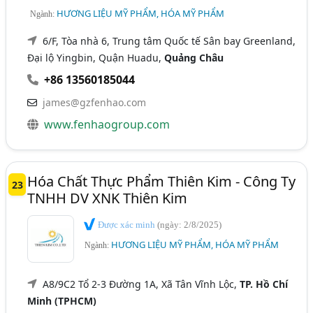
HƯƠNG LIỆU MỸ PHẨM, HÓA MỸ PHẨM
Ngành:
6/F, Tòa nhà 6, Trung tâm Quốc tế Sân bay Greenland,
Đại lộ Yingbin, Quận Huadu,
Quảng Châu
+86 13560185044
james@gzfenhao.com
www.fenhaogroup.com
Hóa Chất Thực Phẩm Thiên Kim - Công Ty
23
TNHH DV XNK Thiên Kim
Được xác minh
(ngày: 2/8/2025)
HƯƠNG LIỆU MỸ PHẨM, HÓA MỸ PHẨM
Ngành:
A8/9C2 Tổ 2-3 Đường 1A, Xã Tân Vĩnh Lộc,
TP. Hồ Chí
Minh (TPHCM)