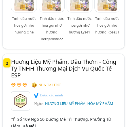
Tinh dầu nước
Tinh dầu nước
Tinh dầu nước
Tinh dầu nước
hoa gợi nhớ
hoa gợi nhớ
hoa gợi nhớ
hoa gợi nhớ
hương One
hương
hương Lys41
hương Rose31
Bergamote22
Hương Liệu Mỹ Phẩm, Dầu Thơm - Công
2
Ty TNHH Thương Mại Dịch Vụ Quốc Tế
ESP
NHÀ TÀI TRỢ
Được xác minh
HƯƠNG LIỆU MỸ PHẨM, HÓA MỸ PHẨM
Ngành:
Số 109 Ngõ 50 Đường Mễ Trì Thượng, Phường Từ
Liêm,
Hà Nội