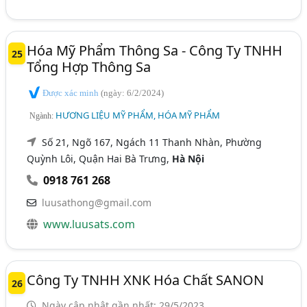
Hóa Mỹ Phẩm Thông Sa - Công Ty TNHH
25
Tổng Hợp Thông Sa
Được xác minh
(ngày: 6/2/2024)
HƯƠNG LIỆU MỸ PHẨM, HÓA MỸ PHẨM
Ngành:
Số 21, Ngõ 167, Ngách 11 Thanh Nhàn, Phường
Quỳnh Lôi, Quận Hai Bà Trưng,
Hà Nội
0918 761 268
luusathong@gmail.com
www.luusats.com
Công Ty TNHH XNK Hóa Chất SANON
26
Ngày cập nhật gần nhất: 29/5/2023