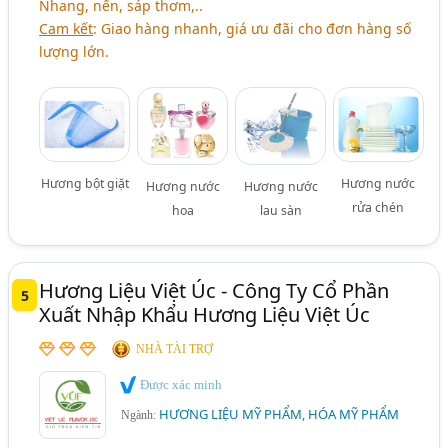
Nhang, nến, sáp thơm,..
Cam kết
: Giao hàng nhanh, giá ưu đãi cho đơn hàng số
lượng lớn.
Hương bột giặt
Hương nước
Hương nước
Hương nước
rửa chén
hoa
lau sàn
Hương Liệu Việt Úc - Công Ty Cổ Phần
5
Xuất Nhập Khẩu Hương Liệu Việt Úc
NHÀ TÀI TRỢ
Được xác minh
HƯƠNG LIỆU MỸ PHẨM, HÓA MỸ PHẨM
Ngành: