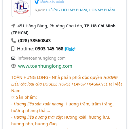
Được xác minh
HƯƠNG LIỆU MỸ PHẨM, HÓA MỸ PHẨM
Ngành:
451 Hồng Bàng, Phường Chợ Lớn,
TP. Hồ Chí Minh
(TPHCM)
(028) 38560843
Hotline:
0903 145 168
info@toanhunglong.com
www.toanhunglong.com
TOÀN HƯNG LONG
- Nhà phân phối độc quyền
HƯƠNG
LIỆU
các loại của
DOUBLE HORSE FLAVOR FRAGRANCE
tại Việt
Nam!
☞
Sản phẩm:
-
Hương liệu sản xuất nhang
: Hương trầm, trầm trắng,
hương nhang thái,..
-
Hương liệu hương trái cây
: Hương xoài, hương lựu,
hương nho, hương đào,..