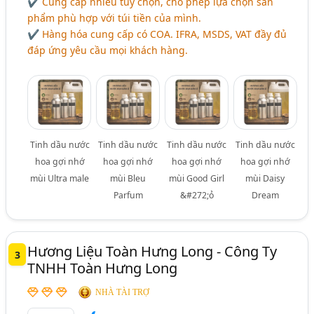
✔ Cung cấp nhiều tùy chọn, cho phép lựa chọn sản
phẩm phù hợp với túi tiền của mình.
✔ Hàng hóa cung cấp có COA. IFRA, MSDS, VAT đầy đủ
đáp ứng yêu cầu mọi khách hàng.
Tinh dầu nước
Tinh dầu nước
Tinh dầu nước
Tinh dầu nước
hoa gợi nhớ
hoa gợi nhớ
hoa gợi nhớ
hoa gợi nhớ
mùi Ultra male
mùi Bleu
mùi Good Girl
mùi Daisy
Parfum
&#272;ỏ
Dream
Hương Liệu Toàn Hưng Long - Công Ty
3
TNHH Toàn Hưng Long
NHÀ TÀI TRỢ