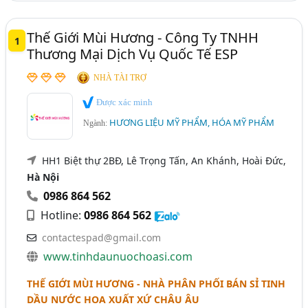
Thế Giới Mùi Hương - Công Ty TNHH
1
Thương Mại Dịch Vụ Quốc Tế ESP
NHÀ TÀI TRỢ
Được xác minh
HƯƠNG LIỆU MỸ PHẨM, HÓA MỸ PHẨM
Ngành:
HH1 Biệt thự 2BĐ, Lê Trọng Tấn, An Khánh, Hoài Đức,
Hà Nội
0986 864 562
Hotline:
0986 864 562
contactespad@gmail.com
www.tinhdaunuochoasi.com
THẾ GIỚI MÙI HƯƠNG - NHÀ PHÂN PHỐI BÁN SỈ TINH
DẦU NƯỚC HOA XUẤT XỨ CHÂU ÂU