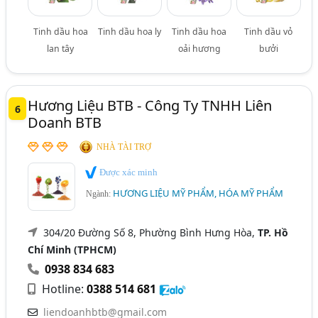
Tinh dầu hoa
Tinh dầu hoa ly
Tinh dầu hoa
Tinh dầu vỏ
lan tây
oải hương
bưởi
Hương Liệu BTB - Công Ty TNHH Liên
6
Doanh BTB
NHÀ TÀI TRỢ
Được xác minh
HƯƠNG LIỆU MỸ PHẨM, HÓA MỸ PHẨM
Ngành:
304/20 Đường Số 8, Phường Bình Hưng Hòa,
TP. Hồ
Chí Minh (TPHCM)
0938 834 683
Hotline:
0388 514 681
liendoanhbtb@gmail.com