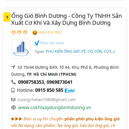
Ống Gió Bình Dương - Công Ty TNHH Sản
1
Xuất Cơ Khí Và Xây Dựng Bình Dương
NHÀ TÀI TRỢ
Được xác minh
PHỤ KIỆN ỐNG GIÓ (TÊ, CO, CÔN, CÚT,..)
Ngành:
Số 79/44 Đường ĐX9, Tổ 44, Khu Phố 8, Phường Bình
Dương,
TP. Hồ Chí Minh (TPHCM)
0908758353
,
0969873041
Hotline:
0915 850 585
cuongchetao1980@gmail.com
www.cokhixaydungbinhduong.vn
►►► Đơn vị uy tín chuyên
phân phối phụ kiện ống gió
với đa dạng sản phẩm:
Tee ống gió, tiêu âm ống gió, rẽ