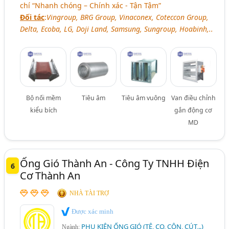
chí “Nhanh chóng – Chính xác - Tận Tậm”
Đối tác
:
Vingroup, BRG Group, Vinaconex, Coteccon Group,
Delta, Ecoba, LG, Doji Land, Samsung, Sungroup, Hoabinh,..
Bộ nối mềm
Tiêu âm
Tiêu âm vuông
Van điều chỉnh
kiểu bích
gắn động cơ
MD
Ống Gió Thành An - Công Ty TNHH Điện
6
Cơ Thành An
NHÀ TÀI TRỢ
Được xác minh
PHỤ KIỆN ỐNG GIÓ (TÊ, CO, CÔN, CÚT,..)
Ngành: