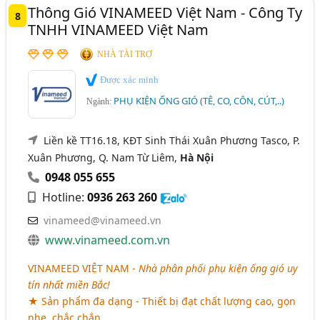
Thông Gió VINAMEED Việt Nam - Công Ty
8
TNHH VINAMEED Việt Nam
NHÀ TÀI TRỢ
Được xác minh
PHỤ KIỆN ỐNG GIÓ (TÊ, CO, CÔN, CÚT,..)
Ngành:
Liền kề TT16.18, KĐT Sinh Thái Xuân Phương Tasco, P.
Xuân Phương, Q. Nam Từ Liêm,
Hà Nội
0948 055 655
Hotline:
0936 263 260
vinameed@vinameed.vn
www.vinameed.com.vn
VINAMEED VIỆT NAM -
Nhà phân phối phụ kiện ống gió uy
tín nhất miền Bắc!
★ Sản phẩm đa dạng - Thiết bị đạt chất lượng cao, gọn
nhẹ, chắc chắn