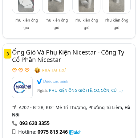
Phụ kiện ống
Phụ kiện ống
Phụ kiện ống
Phụ kiện ống
gió
gió
gió
gió
Ống Gió Và Phụ Kiện Nicestar - Công Ty
3
Cổ Phần Nicestar
NHÀ TÀI TRỢ
Được xác minh
PHỤ KIỆN ỐNG GIÓ (TÊ, CO, CÔN, CÚT,..)
Ngành:
A202 - BT2B, KĐT Mễ Trì Thượng, Phường Từ Liêm,
Hà
Nội
093 620 3355
Hotline:
0975 815 246