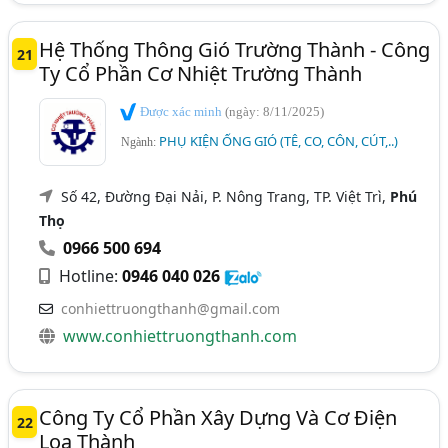
Hệ Thống Thông Gió Trường Thành - Công
21
Ty Cổ Phần Cơ Nhiệt Trường Thành
Được xác minh
(ngày: 8/11/2025)
PHỤ KIỆN ỐNG GIÓ (TÊ, CO, CÔN, CÚT,..)
Ngành:
Số 42, Đường Đại Nải, P. Nông Trang, TP. Việt Trì,
Phú
Thọ
0966 500 694
Hotline:
0946 040 026
conhiettruongthanh@gmail.com
www.conhiettruongthanh.com
Công Ty Cổ Phần Xây Dựng Và Cơ Điện
22
Loa Thành