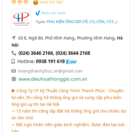
NHÀ TÀI TRỢ
Được xác minh
PHỤ KIỆN ỐNG GIÓ (TÊ, CO, CÔN, CÚT,..)
Ngành:
Số 8, Ngõ 80, Phố Vĩnh Hưng, Phường Vĩnh Hưng,
Hà
Nội
(024) 3646 2166
,
(024) 3644 2168
Hotline:
0938 191 618
hoangthanhphuc.vn@gmail.com
www.dieuhoathonggio.com.vn
► Công Ty CP Kỹ Thuật Công Trình Thanh Phúc - Chuyên
tư vấn, thi công hệ thống ống gió và cung cấp phụ kiện
ống gió uy tín tại Hà Nội
✓ 15 năm thi công lắp đặt hệ thống ống gió cho nhiều dự
án lớn nhỏ
✓ Đội ngũ nhân viên giàu kinh nghiệm, được đào tạo bài
bản