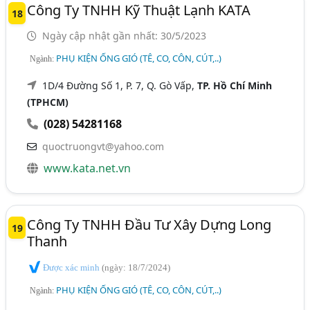
Công Ty TNHH Kỹ Thuật Lạnh KATA
18
Ngày cập nhật gần nhất: 30/5/2023
PHỤ KIỆN ỐNG GIÓ (TÊ, CO, CÔN, CÚT,..)
Ngành:
1D/4 Đường Số 1, P. 7, Q. Gò Vấp,
TP. Hồ Chí Minh
(TPHCM)
(028) 54281168
quoctruongvt@yahoo.com
www.kata.net.vn
Công Ty TNHH Đầu Tư Xây Dựng Long
19
Thanh
Được xác minh
(ngày: 18/7/2024)
PHỤ KIỆN ỐNG GIÓ (TÊ, CO, CÔN, CÚT,..)
Ngành: