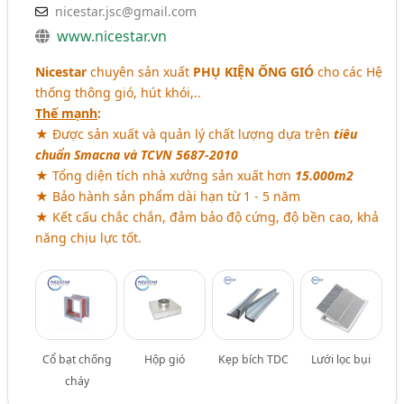
nicestar.jsc@gmail.com
www.nicestar.vn
Nicestar
chuyên sản xuất
PHỤ KIỆN ỐNG GIÓ
cho các Hệ
thống thông gió, hút khói,..
Thế mạnh
:
★ Được sản xuất và quản lý chất lượng dựa trên
tiêu
chuẩn Smacna và TCVN 5687-2010
★ Tổng diện tích nhà xưởng sản xuất hơn
15.000m2
★ Bảo hành sản phẩm dài hạn từ 1 - 5 năm
★ Kết cấu chắc chắn, đảm bảo độ cứng, độ bền cao, khả
năng chịu lực tốt.
Cổ bạt chống
Hộp gió
Kẹp bích TDC
Lưới lọc bụi
cháy