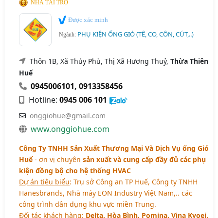
NHÀ TÀI TRỢ
Được xác minh
PHỤ KIỆN ỐNG GIÓ (TÊ, CO, CÔN, CÚT,..)
Ngành:
Thôn 1B, Xã Thủy Phù, Thị Xã Hương Thuỷ,
Thừa Thiên
Huế
0945006101
,
0913358456
Hotline:
0945 006 101
onggiohue@gmail.com
www.onggiohue.com
Công Ty TNHH Sản Xuất Thương Mại Và Dịch Vụ ống Gió
Huế
- ơn vị chuyên
sản xuất và cung cấp đầy đủ các phụ
kiện đồng bộ cho hệ thống HVAC
Dự án tiêu biểu
: Trụ sở Công an TP Huế, Công ty TNHH
Hanesbrands, Nhà máy EON Industry Việt Nam,.. các
công trình dân dụng khu vực miền Trung.
Đối tác khách hàng
:
Delta, Hòa Bình, Pomina, Vina Kyoei,