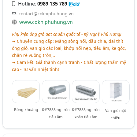
Hotline:
0989 135 789
contact@cokhiphuhung.vn
www.cokhiphuhung.vn
Phụ kiện ống gió đạt chuẩn quốc tế - Kỹ Nghệ Phú Hưng!
➠ Chuyên cung cấp: Măng sông nối, đầu chia, đai thít
ống gió, van gió các loại, khớp nối nẹp, tiêu âm, ke góc,
chân rẽ vuông tròn,..
➠ Cam kết: Giá thành cạnh tranh - Chất lượng thẩm mỹ
cao - Tư vấn nhiệt tình!
Bông khoáng
&#7888;ng tròn
&#7888;ng tròn
Van gió một
tiêu âm
xoắn tiêu âm
chiều