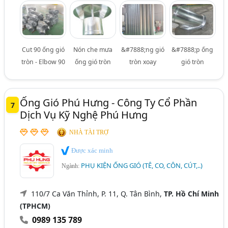
Cut 90 ống gió
Nón che mưa
&#7888;ng gió
&#7888;p ống
tròn - Elbow 90
ống gió tròn
tròn xoay
gió tròn
Ống Gió Phú Hưng - Công Ty Cổ Phần
7
Dịch Vụ Kỹ Nghệ Phú Hưng
NHÀ TÀI TRỢ
Được xác minh
PHỤ KIỆN ỐNG GIÓ (TÊ, CO, CÔN, CÚT,..)
Ngành:
110/7 Ca Văn Thỉnh, P. 11, Q. Tân Bình,
TP. Hồ Chí Minh
(TPHCM)
0989 135 789