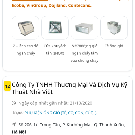
Ecoba, VinGroup, Dojiland, Contecons..
Z – lệch cao độ
Cửa khuyếch
&#7888;ng gió
Tê ống gió
ngăn cháy
tán (INOX)
ngăn cháy tấm
vữa chống cháy
Công Ty TNHH Thương Mại Và Dịch Vụ Kỹ
12
Thuật Nhà Việt
Ngày cập nhật gần nhất: 21/10/2020
PHỤ KIỆN ỐNG GIÓ (TÊ, CO, CÔN, CÚT,..)
Ngành:
Số 206, Lê Trọng Tấn, P. Khương Mai, Q. Thanh Xuân,
Hà Nội