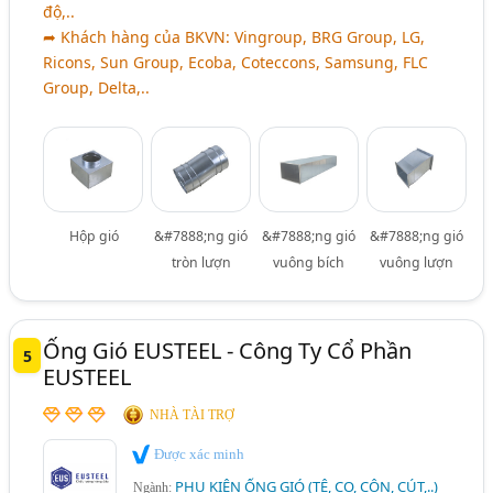
độ,..
➦ Khách hàng của BKVN: Vingroup, BRG Group, LG,
Ricons, Sun Group, Ecoba, Coteccons, Samsung, FLC
Group, Delta,..
Hộp gió
&#7888;ng gió
&#7888;ng gió
&#7888;ng gió
tròn lượn
vuông bích
vuông lượn
Ống Gió EUSTEEL - Công Ty Cổ Phần
5
EUSTEEL
NHÀ TÀI TRỢ
Được xác minh
PHỤ KIỆN ỐNG GIÓ (TÊ, CO, CÔN, CÚT,..)
Ngành: