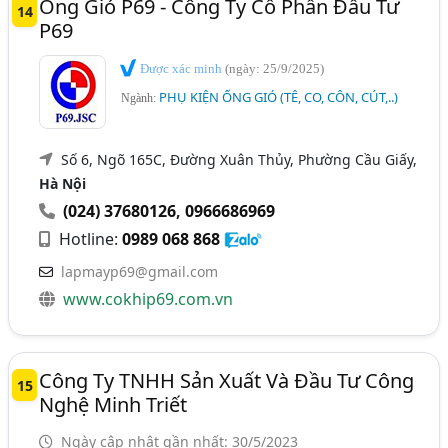
Ống Gió P69 - Công Ty Cổ Phần Đầu Tư
14
P69
Được xác minh
(ngày: 25/9/2025)
PHỤ KIỆN ỐNG GIÓ (TÊ, CO, CÔN, CÚT,..)
Ngành:
Số 6, Ngõ 165C, Đường Xuân Thủy, Phường Cầu Giấy,
Hà Nội
(024) 37680126
,
0966686969
Hotline:
0989 068 868
lapmayp69@gmail.com
www.cokhip69.com.vn
Công Ty TNHH Sản Xuất Và Đầu Tư Công
15
Nghệ Minh Triết
Ngày cập nhật gần nhất: 30/5/2023