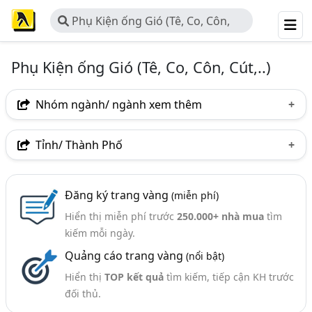
Phụ Kiện ống Gió (Tê, Co, Côn,
Cút,..)
Phụ Kiện ống Gió (Tê, Co, Côn, Cút,..)
Nhóm ngành/ ngành xem thêm
Ngành nghề
Tỉnh/ Thành Phố
Phụ Kiện Ống Gió (Tê, Co, Côn, Cút,..)
(85)
Hà Nội
TP. Hồ Chí Minh (TPHCM)
Đồng Nai
Ngành xem thêm
Đăng ký trang vàng
(miễn phí)
Bình Dương
Tp. Đà Nẵng
TP. Hải Phòng
Hiển thị miễn phí trước
250.000+ nhà mua
tìm
Ống Gió (Xoắn, Vuông, Tròn, Lạnh,.) (245)
Bắc Ninh
Hưng Yên
Khánh Hòa
Nghệ An
kiếm mỗi ngày.
Thông Gió, Làm Mát - Thiết Bị Thông Gió, Làm Mát
Quảng cáo trang vàng
(nổi bật)
Phú Thọ
Quảng Ninh
Thái Bình
(199)
Hiển thị
TOP kết quả
tìm kiếm, tiếp cận KH trước
Thừa Thiên Huế
Vĩnh Phúc
Bắc Giang
đối thủ.
Bình Định
Hải Dương
Long An
Ninh Bình