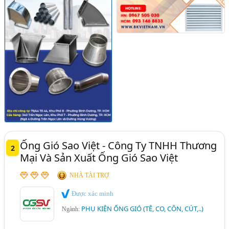
Ống Gió Sao Việt - Công Ty TNHH Thương
2
Mại Và Sản Xuất Ống Gió Sao Việt
NHÀ TÀI TRỢ
Được xác minh
PHỤ KIỆN ỐNG GIÓ (TÊ, CO, CÔN, CÚT,..)
Ngành: