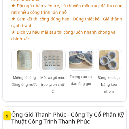
★ Đội ngũ nhân viên trẻ, có chuyên môn cao, đã thi công
rất nhiều công trình lớn nhỏ
★ Cam kết thi công đúng hạn - Đúng thiết kế - Giá thành
cạnh tranh
★ Dịch vụ hậu mãi sau thi công luôn nhanh chóng và
chính xác.
Zoang cao su
Miếng lót ống
Móc xà gồ móc
Băng keo bạc
dán ống gió
đồng ống nước
treo tyren chữ
băng keo
C
nhôm
Ống Gió Thanh Phúc - Công Ty Cổ Phần Kỹ
9
Thuật Công Trình Thanh Phúc