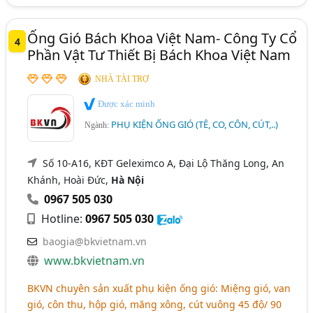
Ống Gió Bách Khoa Việt Nam- Công Ty Cổ
4
Phần Vật Tư Thiết Bị Bách Khoa Việt Nam
NHÀ TÀI TRỢ
Được xác minh
PHỤ KIỆN ỐNG GIÓ (TÊ, CO, CÔN, CÚT,..)
Ngành:
Số 10-A16, KĐT Geleximco A, Đại Lộ Thăng Long, An
Khánh, Hoài Đức,
Hà Nội
0967 505 030
Hotline:
0967 505 030
baogia@bkvietnam.vn
www.bkvietnam.vn
BKVN chuyên sản xuất phụ kiện ống gió: Miệng gió, van
gió, côn thu, hộp gió, măng xông, cút vuông 45 độ/ 90