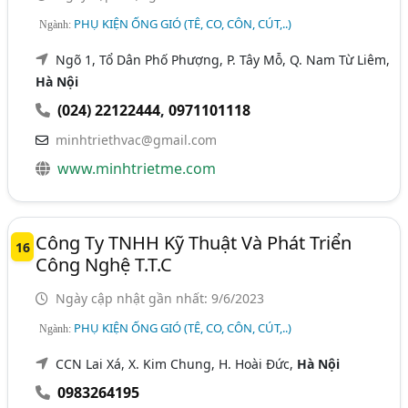
PHỤ KIỆN ỐNG GIÓ (TÊ, CO, CÔN, CÚT,..)
Ngành:
Ngõ 1, Tổ Dân Phố Phượng, P. Tây Mỗ, Q. Nam Từ Liêm,
Hà Nội
(024) 22122444
,
0971101118
minhtriethvac@gmail.com
www.minhtrietme.com
Công Ty TNHH Kỹ Thuật Và Phát Triển
16
Công Nghệ T.T.C
Ngày cập nhật gần nhất: 9/6/2023
PHỤ KIỆN ỐNG GIÓ (TÊ, CO, CÔN, CÚT,..)
Ngành:
CCN Lai Xá, X. Kim Chung, H. Hoài Đức,
Hà Nội
0983264195