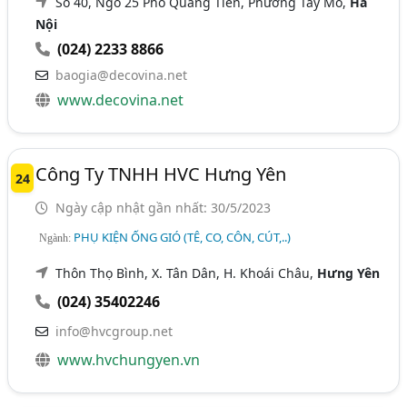
Số 40, Ngõ 25 Phố Quang Tiến, Phường Tây Mỗ,
Hà
Nội
(024) 2233 8866
baogia@decovina.net
www.decovina.net
Công Ty TNHH HVC Hưng Yên
24
Ngày cập nhật gần nhất: 30/5/2023
PHỤ KIỆN ỐNG GIÓ (TÊ, CO, CÔN, CÚT,..)
Ngành:
Thôn Thọ Bình, X. Tân Dân, H. Khoái Châu,
Hưng Yên
(024) 35402246
info@hvcgroup.net
www.hvchungyen.vn