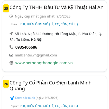
Công Ty TNHH Đầu Tư Và Kỹ Thuật Hải An
25
Ngày cập nhật gần nhất: 9/6/2023
PHỤ KIỆN ỐNG GIÓ (TÊ, CO, CÔN, CÚT,..)
Ngành:
Số 14B, Ngõ 342 Đường Hồ Tùng Mậu, P. Phú Diễn, Q.
Bắc Từ Liêm,
Hà Nội
0935406686
mallcenter.vn@gmail.com
www.hethongthonggio.com.vn
Công Ty Cổ Phần Cơ Điện Lạnh Minh
26
Quang
Được xác minh
(ngày: 9/6/2026)
PHỤ KIỆN ỐNG GIÓ (TÊ, CO, CÔN, CÚT,..)
Ngành: