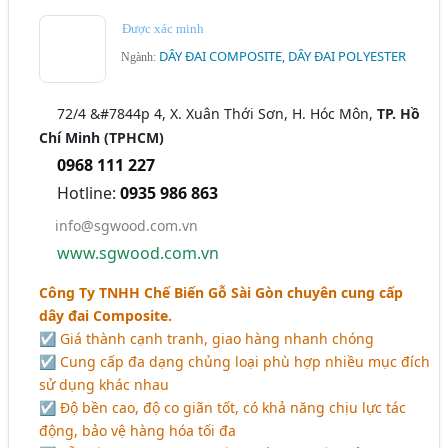
Dây Đai PET (127)
Được xác minh
DÂY ĐAI COMPOSITE, DÂY ĐAI POLYESTER
Ngành:
72/4 &#7844p 4, X. Xuân Thới Sơn, H. Hóc Môn,
TP. Hồ
Chí Minh (TPHCM)
0968 111 227
Hotline:
0935 986 863
info@sgwood.com.vn
www.sgwood.com.vn
Công Ty TNHH Chế Biến Gỗ Sài Gòn chuyên cung cấp
dây đai Composite.
☑ Giá thành cạnh tranh, giao hàng nhanh chóng
☑ Cung cấp đa dạng chủng loại phù hợp nhiều mục đích
sử dụng khác nhau
☑ Độ bền cao, độ co giãn tốt, có khả năng chịu lực tác
động, bảo vệ hàng hóa tối đa