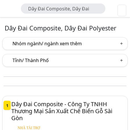
Dây Đai Composite, Dây Đai
Polyester
Dây Đai Composite, Dây Đai Polyester
Nhóm ngành/ ngành xem thêm
Ngành nghề
Tỉnh/ Thành Phố
Dây Đai Composite, Dây Đai Polyester
(23)
Hà Nội
TP. Hồ Chí Minh (TPHCM)
Đồng Nai
Ngành xem thêm
Bình Dương
Tp. Đà Nẵng
An Giang
Băng Keo, Băng Dính (1044)
Bà Rịa-Vũng Tàu
Hà Nam
Quảng Ngãi
Vật Liệu Đóng Gói (578)
Dây Đai Composite - Công Ty TNHH
1
Thương Mại Sản Xuất Chế Biến Gỗ Sài
Dây Đai Nhựa (351)
Gòn
Hạt Chống Ẩm, Túi Chống Ẩm (193)
NHÀ TÀI TRỢ