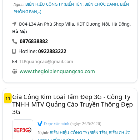
BIỂN HIỆU CÔNG TY (BIỂN TÊN, BIỂN CHỨC DANH, BIỂN
Ngành:
PHÒNG BAN,..)
D04-L34 An Phú Shop Villa, KĐT Dương Nội, Hà Đông,
Hà Nội
0876838882
Hotline:
0922883222
TLPquangcao@gmail.com
www.thegioibienquangcao.com
Gia Công Kim Loại Tấm Đẹp 3G - Công Ty
11
TNHH MTV Quảng Cáo Truyền Thông Đẹp
3G
Được xác minh
(ngày: 26/5/2026)
BIỂN HIỆU CÔNG TY (BIỂN TÊN, BIỂN CHỨC
Ngành: