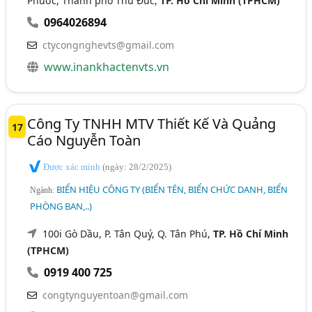
Phước, Thành phố Thủ Đức,
TP. Hồ Chí Minh (TPHCM)
0964026894
ctycongnghevts@gmail.com
www.inankhactenvts.vn
Công Ty TNHH MTV Thiết Kế Và Quảng
17
Cáo Nguyễn Toàn
Được xác minh
(ngày: 28/2/2025)
BIỂN HIỆU CÔNG TY (BIỂN TÊN, BIỂN CHỨC DANH, BIỂN
Ngành:
PHÒNG BAN,..)
100i Gò Dầu, P. Tân Quý, Q. Tân Phú,
TP. Hồ Chí Minh
(TPHCM)
0919 400 725
congtynguyentoan@gmail.com