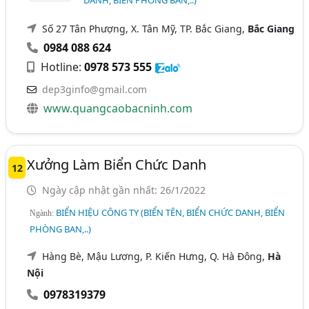
DANH, BIỂN PHÒNG BAN,..)
Số 27 Tân Phượng, X. Tân Mỹ, TP. Bắc Giang,
Bắc Giang
0984 088 624
Hotline:
0978 573 555
dep3ginfo@gmail.com
www.quangcaobacninh.com
Xưởng Làm Biển Chức Danh
12
Ngày cập nhật gần nhất: 26/1/2022
BIỂN HIỆU CÔNG TY (BIỂN TÊN, BIỂN CHỨC DANH, BIỂN
Ngành:
PHÒNG BAN,..)
Hàng Bè, Mậu Lương, P. Kiến Hưng, Q. Hà Đông,
Hà
Nội
0978319379