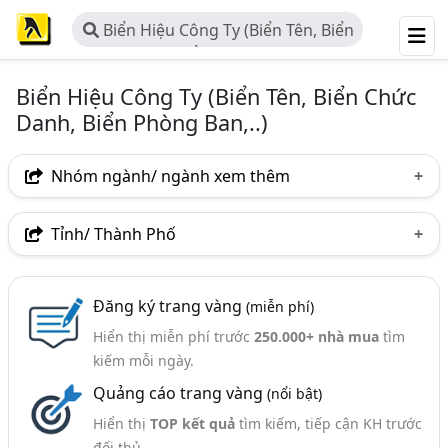
Biển Hiệu Công Ty (Biển Tên, Biển
Chức Danh, Biển Phòng Ban,..)
Biển Hiệu Công Ty (Biển Tên, Biển Chức
Danh, Biển Phòng Ban,..)
Nhóm ngành/ ngành xem thêm
Ngành nghề
Tỉnh/ Thành Phố
Biển Hiệu Công Ty (Biển Tên, Biển Chức Danh, Biển
Hà Nội
TP. Hồ Chí Minh (TPHCM)
Bình Dương
Phòng Ban,..)
(50)
Đăng ký trang vàng
(miễn phí)
Lâm Đồng
TP. Hải Phòng
Bắc Giang
Ngành xem thêm
Hiển thị miễn phí trước
250.000+ nhà mua
tìm
Quảng Nam
kiếm mỗi ngày.
Quảng Cáo - Thiết Kế Và Thi Công Quảng Cáo (Bảng,
Biển, Đèn) (1204)
Quảng cáo trang vàng
(nổi bật)
Quà Tặng Doanh Nghiệp, Quà Tặng Khách Hàng (Sự
Hiển thị
TOP kết quả
tìm kiếm, tiếp cận KH trước
Kiện, Khuyến Mại, Hội Nghị,.) (406)
đối thủ.