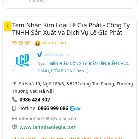
Gia Công MiCa - Kệ, Giá, Hộp, Menu Mica (93)
Tem Nhãn Kim Loại Lê Gia Phát - Công Ty
1
TNHH Sản Xuất Và Dịch Vụ Lê Gia Phát
NHÀ TÀI TRỢ
Được xác minh
BIỂN HIỆU CÔNG TY (BIỂN TÊN, BIỂN CHỨC
Ngành:
DANH, BIỂN PHÒNG BAN,..)
Số Nhà 10, Ngõ 186/3, &#272ường Tân Phong, Phường
Thượng Cát,
Hà Nội
0986 424 302
Hotline:
0866 999 686
intemnhan1080@gmail.com
www.temnhanlegia.com