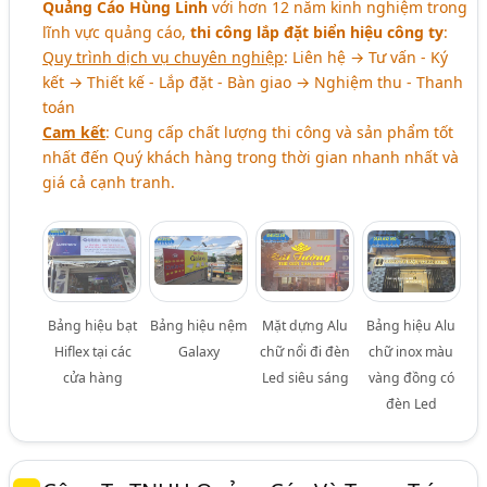
Quảng Cáo Hùng Linh
với hơn 12 năm kinh nghiệm trong
lĩnh vực quảng cáo,
thi công lắp đặt biển hiệu công ty
:
Quy trình dịch vụ chuyên nghiệp
: Liên hệ → Tư vấn - Ký
kết → Thiết kế - Lắp đặt - Bàn giao → Nghiệm thu - Thanh
toán
Cam kết
: Cung cấp chất lượng thi công và sản phẩm tốt
nhất đến Quý khách hàng trong thời gian nhanh nhất và
giá cả cạnh tranh.
Bảng hiệu bạt
Bảng hiệu nệm
Mặt dựng Alu
Bảng hiệu Alu
Hiflex tại các
Galaxy
chữ nổi đi đèn
chữ inox màu
cửa hàng
Led siêu sáng
vàng đồng có
đèn Led