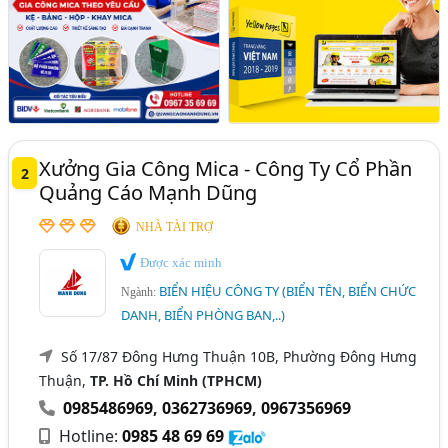
Xưởng Gia Công Mica - Công Ty Cổ Phần
2
Quảng Cáo Mạnh Dũng
NHÀ TÀI TRỢ
Được xác minh
BIỂN HIỆU CÔNG TY (BIỂN TÊN, BIỂN CHỨC
Ngành:
DANH, BIỂN PHÒNG BAN,..)
Số 17/87 Đông Hưng Thuận 10B, Phường Đông Hưng
Thuận,
TP. Hồ Chí Minh (TPHCM)
0985486969
,
0362736969
,
0967356969
Hotline:
0985 48 69 69