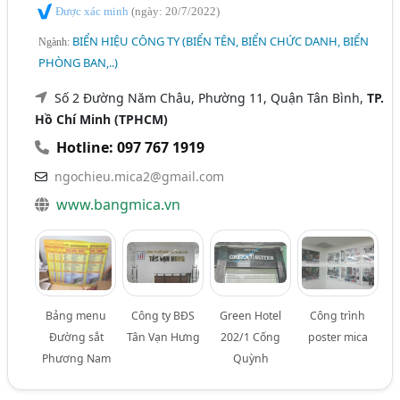
Được xác minh
(ngày: 20/7/2022)
BIỂN HIỆU CÔNG TY (BIỂN TÊN, BIỂN CHỨC DANH, BIỂN
Ngành:
PHÒNG BAN,..)
Số 2 Đường Năm Châu, Phường 11, Quận Tân Bình,
TP.
Hồ Chí Minh (TPHCM)
Hotline: 097 767 1919
ngochieu.mica2@gmail.com
www.bangmica.vn
Bảng menu
Công ty BĐS
Green Hotel
Công trình
Đường sắt
Tân Vạn Hưng
202/1 Cống
poster mica
Phương Nam
Quỳnh