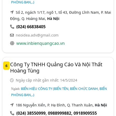
PHÒNG BAN,..)
Số 2, ngách 1/17, ngõ 1, tổ 43, Đường Lĩnh Nam, P. Mai
Động, Q. Hoàng Mai,
Hà Nội
(024) 66838405
neoidea.adv@gmail.com
www.inbienquangcao.vn
Công Ty TNHH Quảng Cáo Và Nội Thất
6
Hoàng Tùng
Ngày cập nhật gần nhất: 14/5/2024
BIỂN HIỆU CÔNG TY (BIỂN TÊN, BIỂN CHỨC DANH, BIỂN
Ngành:
PHÒNG BAN,..)
186 Nguyễn Xiển, P. Hạ Đình, Q. Thanh Xuân,
Hà Nội
(024) 38550999
,
0988999882
,
0918909555