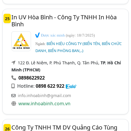
In UV Hòa Bình - Công Ty TNHH In Hòa
25
Bình
Được xác minh
(ngày: 18/7/2025)
BIỂN HIỆU CÔNG TY (BIỂN TÊN, BIỂN CHỨC
Ngành:
DANH, BIỂN PHÒNG BAN,..)
122 Đ. Lê Niệm, P. Phú Thạnh, Q. Tân Phú,
TP. Hồ Chí
Minh (TPHCM)
0898622922
Hotline:
0898 622 922
info.inhoabinh@gmail.com
www.inhoabinh.com.vn
Công Ty TNHH TM DV Quảng Cáo Tùng
26