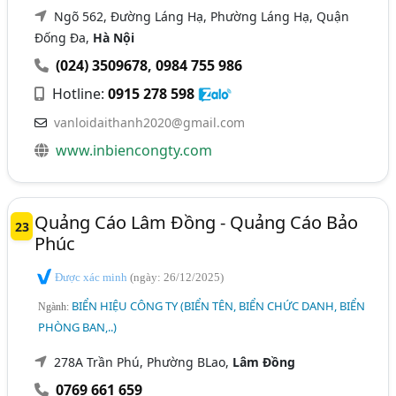
Ngõ 562, Đường Láng Hạ, Phường Láng Hạ, Quận
Đống Đa,
Hà Nội
(024) 3509678
,
0984 755 986
Hotline:
0915 278 598
vanloidaithanh2020@gmail.com
www.inbiencongty.com
Quảng Cáo Lâm Đồng - Quảng Cáo Bảo
23
Phúc
Được xác minh
(ngày: 26/12/2025)
BIỂN HIỆU CÔNG TY (BIỂN TÊN, BIỂN CHỨC DANH, BIỂN
Ngành:
PHÒNG BAN,..)
278A Trần Phú, Phường BLao,
Lâm Đồng
0769 661 659