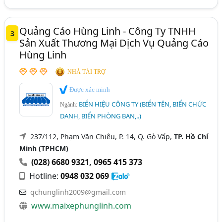
Quảng Cáo Hùng Linh - Công Ty TNHH
3
Sản Xuất Thương Mại Dịch Vụ Quảng Cáo
Hùng Linh
NHÀ TÀI TRỢ
Được xác minh
BIỂN HIỆU CÔNG TY (BIỂN TÊN, BIỂN CHỨC
Ngành:
DANH, BIỂN PHÒNG BAN,..)
237/112, Phạm Văn Chiêu, P. 14, Q. Gò Vấp,
TP. Hồ Chí
Minh (TPHCM)
(028) 6680 9321
,
0965 415 373
Hotline:
0948 032 069
qchunglinh2009@gmail.com
www.maixephunglinh.com