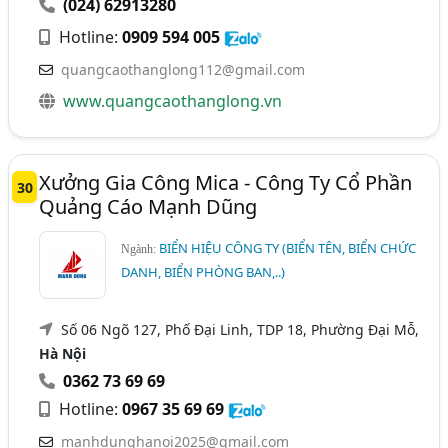
(024) 62913280
Hotline:
0909 594 005
quangcaothanglong112@gmail.com
www.quangcaothanglong.vn
Xưởng Gia Công Mica - Công Ty Cổ Phần
30
Quảng Cáo Mạnh Dũng
BIỂN HIỆU CÔNG TY (BIỂN TÊN, BIỂN CHỨC
Ngành:
DANH, BIỂN PHÒNG BAN,..)
Số 06 Ngõ 127, Phố Đại Linh, TDP 18, Phường Đại Mỗ,
Hà Nội
0362 73 69 69
Hotline:
0967 35 69 69
manhdunghanoi2025@gmail.com