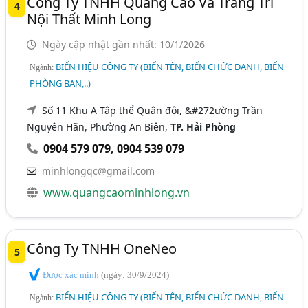
Công Ty TNHH Quảng Cáo Và Trang Trí
4
Nội Thất Minh Long
Ngày cập nhật gần nhất: 10/1/2026
BIỂN HIỆU CÔNG TY (BIỂN TÊN, BIỂN CHỨC DANH, BIỂN
Ngành:
PHÒNG BAN,..)
Số 11 Khu A Tập thể Quân đội, &#272ường Trần
Nguyên Hãn, Phường An Biên,
TP. Hải Phòng
0904 579 079
,
0904 539 079
minhlongqc@gmail.com
www.quangcaominhlong.vn
Công Ty TNHH OneNeo
5
Được xác minh
(ngày: 30/9/2024)
BIỂN HIỆU CÔNG TY (BIỂN TÊN, BIỂN CHỨC DANH, BIỂN
Ngành: