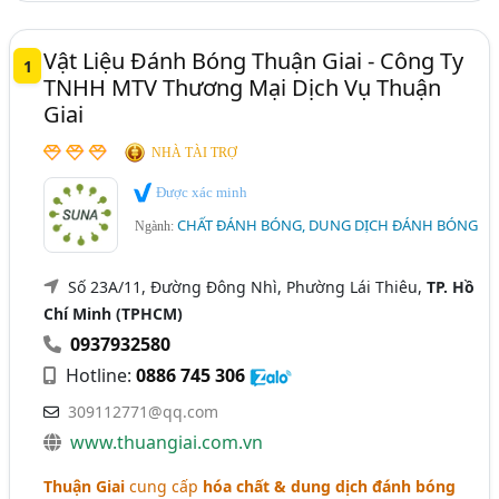
Vật Liệu Đánh Bóng Thuận Giai - Công Ty
1
TNHH MTV Thương Mại Dịch Vụ Thuận
Giai
NHÀ TÀI TRỢ
Được xác minh
CHẤT ĐÁNH BÓNG, DUNG DỊCH ĐÁNH BÓNG
Ngành:
Số 23A/11, Đường Đông Nhì, Phường Lái Thiêu,
TP. Hồ
Chí Minh (TPHCM)
0937932580
Hotline:
0886 745 306
309112771@qq.com
www.thuangiai.com.vn
Thuận Giai
cung cấp
hóa chất & dung dịch đánh bóng