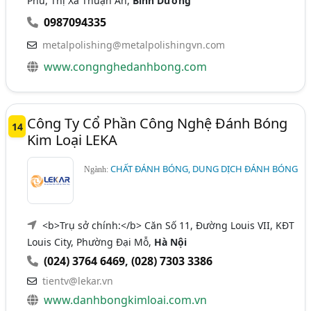
Phú, Thị Xã Thuận An,
Bình Dương
0987094335
metalpolishing@metalpolishingvn.com
www.congnghedanhbong.com
Công Ty Cổ Phần Công Nghệ Đánh Bóng
14
Kim Loại LEKA
CHẤT ĐÁNH BÓNG, DUNG DỊCH ĐÁNH BÓNG
Ngành:
<b>Trụ sở chính:</b> Căn Số 11, Đường Louis VII, KĐT
Louis City, Phường Đại Mỗ,
Hà Nội
(024) 3764 6469
,
(028) 7303 3386
tientv@lekar.vn
www.danhbongkimloai.com.vn