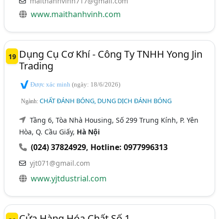
maithanhvinh717@gmail.com
www.maithanhvinh.com
Dụng Cụ Cơ Khí - Công Ty TNHH Yong Jin
19
Trading
Được xác minh
(ngày: 18/6/2026)
CHẤT ĐÁNH BÓNG, DUNG DỊCH ĐÁNH BÓNG
Ngành:
Tầng 6, Tòa Nhà Housing, Số 299 Trung Kính, P. Yên
Hòa, Q. Cầu Giấy,
Hà Nội
(024) 37824929
,
Hotline: 0977996313
yjt071@gmail.com
www.yjtdustrial.com
Cửa Hàng Hóa Chất Số 1