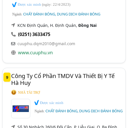
Được xác minh
(ngày: 22/4/2023)
CHẤT ĐÁNH BÓNG, DUNG DỊCH ĐÁNH BÓNG
Ngành:
KCN Định Quán, H. Định Quán,
Đồng Nai
(0251) 3633475
cuuphu.dqm2010@gmail.com
www.cuuphu.vn
Công Ty Cổ Phần TMDV Và Thiết Bị Y Tế
9
Hà Huy
NHÀ TÀI TRỢ
Được xác minh
CHẤT ĐÁNH BÓNG, DUNG DỊCH ĐÁNH BÓNG
Ngành:
Số 30 Nghách 260/6 Đội Cấn, P. Liễu Giai, Q. Ba Đình,