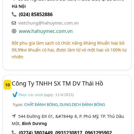
Hà Nội
(024) 85852886
vietchung@hahuymec.com.vn
www.hahuymec.com.vn
Bột phụ gia làm sạch có chức năng kháng khuẩn loại bỏ
99,9%vi khuẩn có hại, được làm từ vỏ một loại sò 100% tự
nhiên
Công Ty TNHH SX TM DV Thái Hồ
10
Được xác minh
(ngày: 11/4/2023)
CHẤT ĐÁNH BÓNG, DUNG DỊCH ĐÁNH BÓNG
Ngành:
544 Đường ĐX 01, &#7844p 8, P. Phú Mỹ, TP. Thủ Dầu
Một,
Bình Dương
(0274) 3802449
,
0931230817
,
0961295902