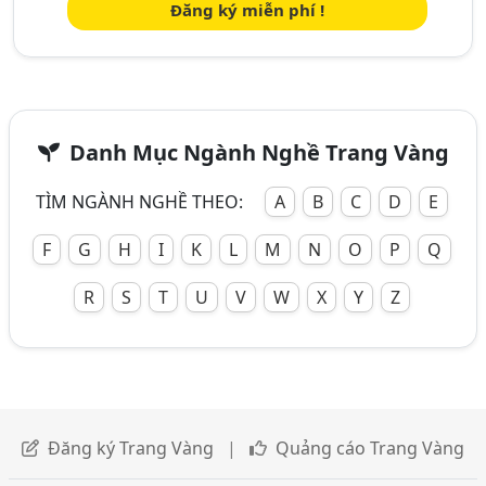
Đăng ký miễn phí !
Danh Mục Ngành Nghề Trang Vàng
TÌM NGÀNH NGHỀ THEO:
A
B
C
D
E
F
G
H
I
K
L
M
N
O
P
Q
R
S
T
U
V
W
X
Y
Z
Đăng ký Trang Vàng
|
Quảng cáo Trang Vàng