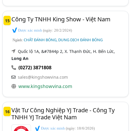
Công Ty TNHH King Show - Việt Nam
15
Được xác minh
(ngày: 20/2/2024)
CHẤT ĐÁNH BÓNG, DUNG DỊCH ĐÁNH BÓNG
Ngành:
Quốc lộ 1A, &#7844p 2, X. Thạnh Đức, H. Bến Lức,
Long An
(0272) 3871808
sales@kingshowvina.com
www.kingshowvina.com
Vật Tư Công Nghiệp YJ Trade - Công Ty
16
TNHH YJ Trade Việt Nam
Được xác minh
(ngày: 18/6/2026)