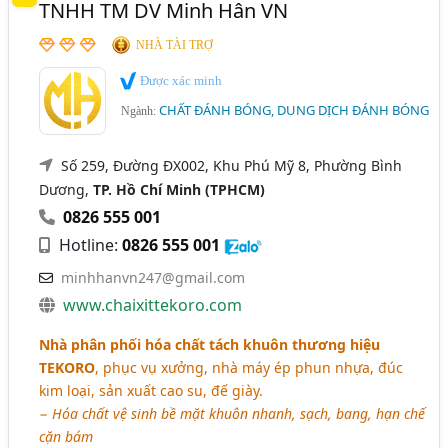
TNHH TM DV Minh Hân VN
NHÀ TÀI TRỢ
Được xác minh
CHẤT ĐÁNH BÓNG, DUNG DỊCH ĐÁNH BÓNG
Ngành:
Số 259, Đường ĐX002, Khu Phú Mỹ 8, Phường Bình
Dương,
TP. Hồ Chí Minh (TPHCM)
0826 555 001
Hotline:
0826 555 001
minhhanvn247@gmail.com
www.chaixittekoro.com
Nhà phân phối hóa chất tách khuôn thương hiệu
TEKORO
, phục vụ xưởng, nhà máy ép phun nhựa, đúc
kim loại, sản xuất cao su, đế giày.
−
Hóa chất vệ sinh bề mặt khuôn nhanh, sạch, bang, hạn chế
cặn bám