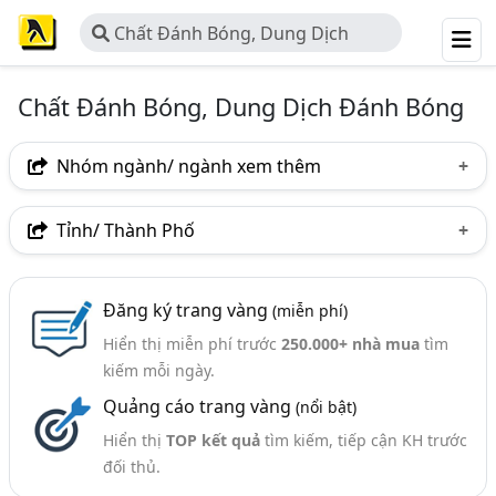
Chất Đánh Bóng, Dung Dịch
Đánh Bóng
Chất Đánh Bóng, Dung Dịch Đánh Bóng
Nhóm ngành/ ngành xem thêm
Ngành nghề
Tỉnh/ Thành Phố
Chất Đánh Bóng, Dung Dịch Đánh Bóng
(36)
Hà Nội
TP. Hồ Chí Minh (TPHCM)
Đồng Nai
Ngành xem thêm
Đăng ký trang vàng
(miễn phí)
Bình Dương
Tp. Đà Nẵng
TP. Hải Phòng
Hiển thị miễn phí trước
250.000+ nhà mua
tìm
Lơ, Nỉ, Sáp, Chổi Đánh Bóng, ..Vật Liệu Đánh Bóng (110)
Bắc Ninh
Long An
Trà Vinh
kiếm mỗi ngày.
Máy Đánh Bóng (35)
Quảng cáo trang vàng
(nổi bật)
Hiển thị
TOP kết quả
tìm kiếm, tiếp cận KH trước
đối thủ.