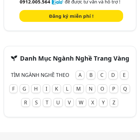
0912.005.564
để được tư vấn và hỗ trợ !
Đăng ký miễn phí !
Danh Mục Ngành Nghề Trang Vàng
TÌM NGÀNH NGHỀ THEO
A
B
C
D
E
F
G
H
I
K
L
M
N
O
P
Q
R
S
T
U
V
W
X
Y
Z