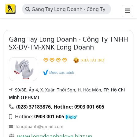
Găng Tay Long Doanh - Công Ty
TNHH SX-DV-TM-XNK Long Doanh
Găng Tay Long Doanh - Công Ty TNHH
SX-DV-TM-XNK Long Doanh
NHÀ TÀI TRỢ
Được xác minh
90/8E, Ấp 4, X. Xuân Thới Sơn, H. Hóc Môn,
TP. Hồ Chí
Minh (TPHCM)
(028) 37183876
,
Hotline: 0903 001 605
Hotline:
0903 001 605
longdoanh@gmail.com
www.longdoanhglove.bizz.vn