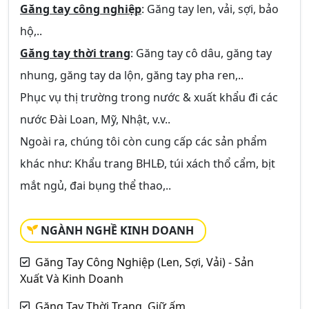
Găng tay công nghiệp
: Găng tay len, vải, sợi, bảo
hộ,..
Găng tay thời trang
: Găng tay cô dâu, găng tay
nhung, găng tay da lộn, găng tay pha ren,..
Phục vụ thị trường trong nước & xuất khẩu đi các
nước Đài Loan, Mỹ, Nhật, v.v..
Ngoài ra, chúng tôi còn cung cấp các sản phẩm
khác như: Khẩu trang BHLĐ, túi xách thổ cẩm, bịt
mắt ngủ, đai bụng thể thao,..
NGÀNH NGHỀ KINH DOANH
Găng Tay Công Nghiệp (Len, Sợi, Vải) - Sản
Xuất Và Kinh Doanh
Găng Tay Thời Trang, Giữ ấm