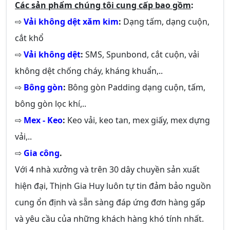
Các sản phẩm chúng tôi cung cấp bao gồm
:
⇨
Vải không dệt xăm kim
:
Dạng tấm, dạng cuộn,
cắt khổ
⇨
Vải không dệt
:
SMS, Spunbond, cắt cuộn, vải
không dệt chống cháy, kháng khuẩn,..
⇨
Bông gòn
:
Bông gòn Padding dạng cuộn, tấm,
bông gòn lọc khí,..
⇨
Mex - Keo
:
Keo vải, keo tan, mex giấy, mex dựng
vải,..
⇨
Gia công
.
Với 4 nhà xưởng và trên 30 dây chuyền sản xuất
hiện đại, Thịnh Gia Huy luôn tự tin đảm bảo nguồn
cung ổn định và sẵn sàng đáp ứng đơn hàng gấp
và yêu cầu của những khách hàng khó tính nhất.