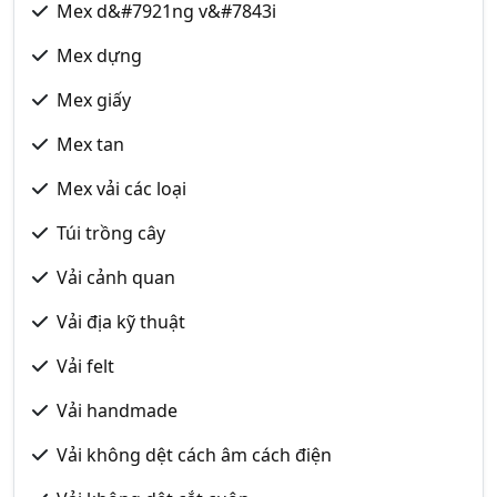
Mex d&#7921ng v&#7843i
Mex dựng
Mex giấy
Mex tan
Mex vải các loại
Túi trồng cây
Vải cảnh quan
Vải địa kỹ thuật
Vải felt
Vải handmade
Vải không dệt cách âm cách điện