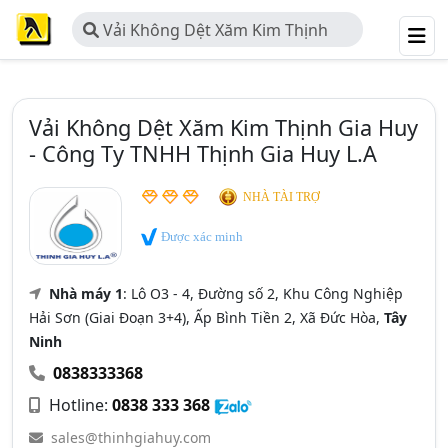
Vải Không Dệt Xăm Kim Thịnh
Gia Huy - Công Ty TNHH Thịnh Gia
Huy L.A
Vải Không Dệt Xăm Kim Thịnh Gia Huy
- Công Ty TNHH Thịnh Gia Huy L.A
NHÀ TÀI TRỢ
Được xác minh
Nhà máy 1
: Lô O3 - 4, Đường số 2, Khu Công Nghiệp
Hải Sơn (Giai Đoạn 3+4), Ấp Bình Tiền 2, Xã Đức Hòa,
Tây
Ninh
0838333368
Hotline:
0838 333 368
sales@thinhgiahuy.com