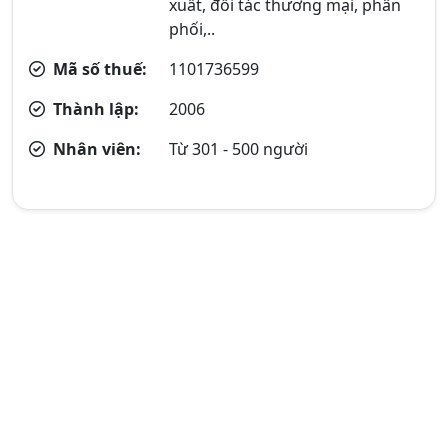
xuất, đối tác thương mại, phân
phối,..
Mã số thuế:
1101736599
Thành lập:
2006
Nhân viên:
Từ 301 - 500 người