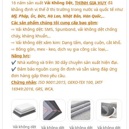
16 năm sản xuất
Vải Không Dệt,
THỊNH GIA HUY
đã
khẳng định vị thế ở thị trường trong nước và quốc tế như
Mỹ, Pháp, Úc, Đức, Hà Lan, Nhật Bản, Hàn Quốc
,..
Các sản phẩm chúng tôi cung cấp bao gồm
:
⇨ Vải không dệt: SMS, Spunbond, vải không dệt chống
cháy, kháng khuẩn,..
⇨ Vải không dệt xăm kim: Dạng tấm, dạng cuộn, cắt khổ.
⇨ Bông gòn, mex - keo, dịch vụ gia công các loại,..
Năng lực
:
✔ Nhà xưởng và trên 30 dây chuyền sản xuất hiện đại.
✔ Đảm bảo nguồn cung ổn định và sẵn sàng đáp ứng
đơn hàng gấp theo yêu cầu.
Chứng nhận
:
ISO 9001:2015, OEKO-TEX 100, IATF
16949:2016, GRS, WCA.
Vải không dệt
Vải không dệt
Vải không dệt
Vải không dệt