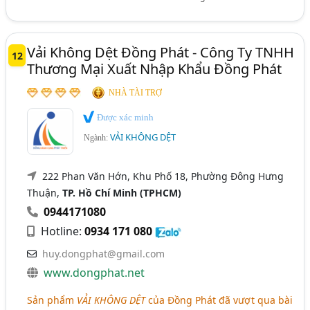
Vải Không Dệt Đồng Phát - Công Ty TNHH
12
Thương Mại Xuất Nhập Khẩu Đồng Phát
NHÀ TÀI TRỢ
Được xác minh
VẢI KHÔNG DỆT
Ngành:
222 Phan Văn Hớn, Khu Phố 18, Phường Đông Hưng
Thuận,
TP. Hồ Chí Minh (TPHCM)
0944171080
Hotline:
0934 171 080
huy.dongphat@gmail.com
www.dongphat.net
Sản phẩm
VẢI KHÔNG DỆT
của Đồng Phát đã vượt qua bài