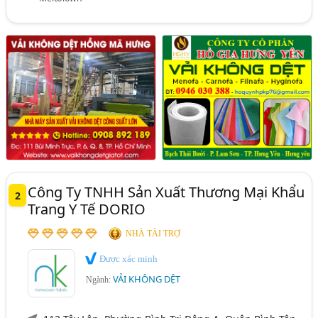
Công Ty TNHH Sản Xuất Thương Mại Khẩu
2
Trang Y Tế DORIO
NHÀ TÀI TRỢ
Được xác minh
VẢI KHÔNG DỆT
Ngành: