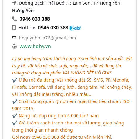
Đường Bạch Thái Bưởi, P. Lam Sơn, TP. Hưng Yên
Hưng Yên
0946 030 388
Hotline:
0946 030 388
hoquynhpkp76@gmail.com
www.hghy.vn
Lý do mà hàng trăm khách hàng trong lĩnh vực sản xuất: Vật
tư y tế, vật liệu vệ sinh, sofa, may mặc,.. đã và đang tin
tưởng sử dụng sản phẩm
VẢI KHÔNG DỆT HỒ GIA
?
✔ Mẫu mã đa dạng: Vải không dệt SS, SMS, PP, Menofa,
Filnofa, Carnofa, vải dạng lưới, dạng tấm, vải chống cháy,
vải không dệt màu trắng, nhiều màu,..
✔ Chất lượng quản lý nghiêm ngặt theo tiêu chuẩn ISO
9001:2015
✔ Năng lực đáp ứng hơn 6.000 tấn/ năm
✔ Giá thành cạnh tranh cho mọi số lượng, giao hàng
trong thời gian nhanh chóng
Gọi ngay 0946 030 388 để được tư vấn Miễn Phí.