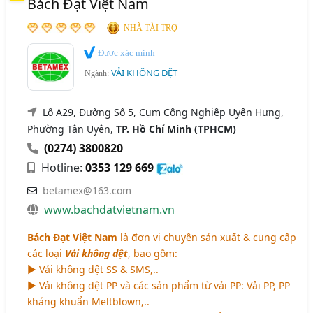
Bách Đạt Việt Nam
Thun Dẹp, Nẹp Mũi,..) (44)
NHÀ TÀI TRỢ
Được xác minh
VẢI KHÔNG DỆT
Ngành:
Lô A29, Đường Số 5, Cụm Công Nghiệp Uyên Hưng,
Phường Tân Uyên,
TP. Hồ Chí Minh (TPHCM)
(0274) 3800820
Hotline:
0353 129 669
betamex@163.com
www.bachdatvietnam.vn
Bách Đạt Việt Nam
là đơn vị chuyên sản xuất & cung cấp
các loại
Vải không dệt
, bao gồm:
► Vải không dệt SS & SMS,..
► Vải không dệt PP và các sản phẩm từ vải PP: Vải PP, PP
kháng khuẩn Meltblown,..