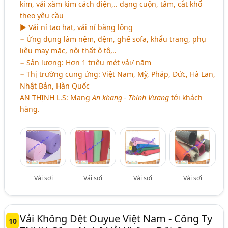
kim, vải xăm kim cách điện,.. dạng cuộn, tấm, cắt khổ
theo yêu cầu
► Vải nỉ tạo hạt, vải nỉ băng lông
− Ứng dụng làm nệm, đệm, ghế sofa, khẩu trang, phụ
liệu may mặc, nội thất ô tô,..
− Sản lượng: Hơn 1 triệu mét vải/ năm
− Thị trường cung ứng: Việt Nam, Mỹ, Pháp, Đức, Hà Lan,
Nhật Bản, Hàn Quốc
AN THỊNH L.S
: Mang
An khang - Thịnh Vượng
tới khách
hàng.
Vải sợi
Vải sợi
Vải sợi
Vải sợi
Vải Không Dệt Ouyue Việt Nam - Công Ty
10