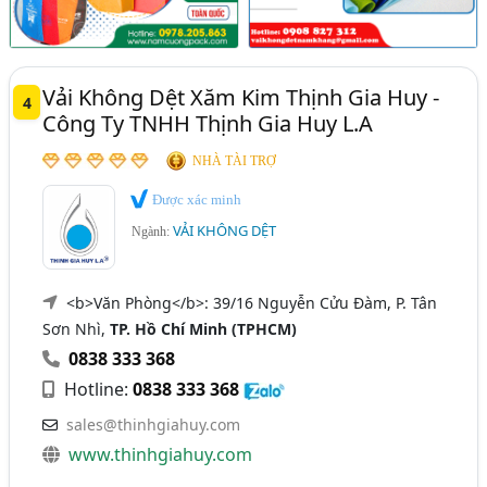
Vải Không Dệt Xăm Kim Thịnh Gia Huy -
4
Công Ty TNHH Thịnh Gia Huy L.A
NHÀ TÀI TRỢ
Được xác minh
VẢI KHÔNG DỆT
Ngành:
<b>Văn Phòng</b>: 39/16 Nguyễn Cửu Đàm, P. Tân
Sơn Nhì,
TP. Hồ Chí Minh (TPHCM)
0838 333 368
Hotline:
0838 333 368
sales@thinhgiahuy.com
www.thinhgiahuy.com