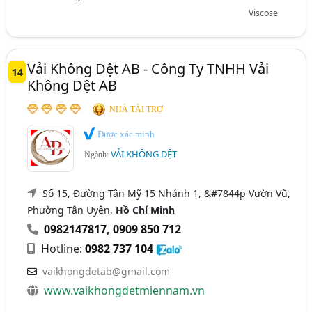
Viscose
Vải Không Dệt AB - Công Ty TNHH Vải
14
Không Dệt AB
NHÀ TÀI TRỢ
Được xác minh
VẢI KHÔNG DỆT
Ngành:
Số 15, Đường Tân Mỹ 15 Nhánh 1, &#7844p Vườn Vũ,
Phường Tân Uyên,
Hồ Chí Minh
0982147817
,
0909 850 712
Hotline:
0982 737 104
vaikhongdetab@gmail.com
www.vaikhongdetmiennam.vn