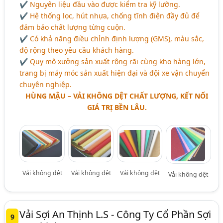
✔ Nguyên liệu đầu vào được kiểm tra kỹ lưỡng.
✔ Hệ thống lọc, hút nhựa, chống tĩnh điện đầy đủ để
đảm bảo chất lượng từng cuộn.
✔ Có khả năng điều chỉnh định lượng (GMS), màu sắc,
độ rộng theo yêu cầu khách hàng.
✔ Quy mô xưởng sản xuất rộng rãi cùng kho hàng lớn,
trang bị máy móc sản xuất hiện đại và đội xe vận chuyển
chuyên nghiệp.
HÙNG MẬU – VẢI KHÔNG DỆT CHẤT LƯỢNG, KẾT NỐI
GIÁ TRỊ BỀN LÂU.
Vải không dệt
Vải không dệt
Vải không dệt
Vải không dệt
Vải Sợi An Thịnh L.S - Công Ty Cổ Phần Sợi
9