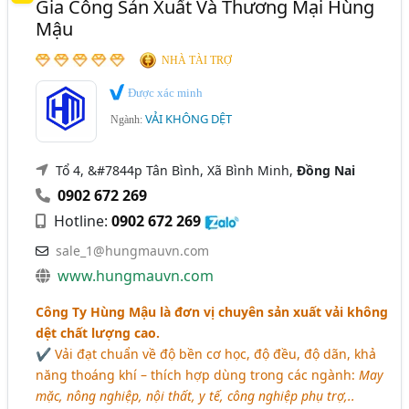
Gia Công Sản Xuất Và Thương Mại Hùng
Mậu
NHÀ TÀI TRỢ
Được xác minh
VẢI KHÔNG DỆT
Ngành:
Tổ 4, &#7844p Tân Bình, Xã Bình Minh,
Đồng Nai
0902 672 269
Hotline:
0902 672 269
sale_1@hungmauvn.com
www.hungmauvn.com
Công Ty Hùng Mậu là đơn vị chuyên sản xuất vải không
dệt chất lượng cao.
✔ Vải đạt chuẩn về độ bền cơ học, độ đều, độ dãn, khả
năng thoáng khí – thích hợp dùng trong các ngành:
May
mặc, nông nghiệp, nội thất, y tế, công nghiệp phụ trợ,..