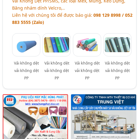
Vải Không Dệt PP/SMS, các loại Mex, Mùng, Keo Dựng,
Băng nhám dính Velcro,..
Liên hệ với chúng tôi để được báo giá:
098 129 8998 / 052
883 5555 (Zalo)
Vải không dệt
Vải không dệt
Vải không dệt
Vải không dệt
vải không dệt
vải không dệt
vải không dệt
vải không dệt
PP
PP
PP
PP