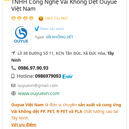
TNHH Công Nghệ Vải Không Dệt Ouyue
Việt Nam
NHÀ TÀI TRỢ
Được xác minh
VẢI KHÔNG DỆT
Ngành:
Lô 38 Đường Số 11, KCN Tân Đức, Xã Đức Hòa,
Tây
Ninh
0986.97.90.93
Hotline:
0986979093
ouyuevn@gmail.com
www.ouyuevn.com
Ouyue Việt Nam
là đơn vị chuyên
sản xuất và cung ứng
Vải không dệt PP, PET, R-PET và PLA
chất lượng cao tại
Tây Ninh.
Với ưu điểm
: