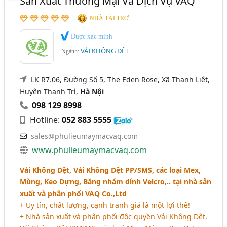
Sản Xuất Thương Mại Và Dịch Vụ VAQ
NHÀ TÀI TRỢ
Được xác minh
VẢI KHÔNG DỆT
Ngành:
LK R7.06, Đường Số 5, The Eden Rose, Xã Thanh Liệt,
Huyện Thanh Trì,
Hà Nội
098 129 8998
Hotline:
052 883 5555
sales@phulieumaymacvaq.com
www.phulieumaymacvaq.com
Vải Không Dệt, Vải Không Dệt PP/SMS, các loại Mex,
Mùng, Keo Dựng, Băng nhám dính Velcro,.. tại nhà sản
xuất và phân phối VAQ Co.,Ltd
+ Uy tín, chất lượng, cạnh tranh giá là một lợi thế!
+ Nhà sản xuất và phân phối độc quyền Vải Không Dệt,