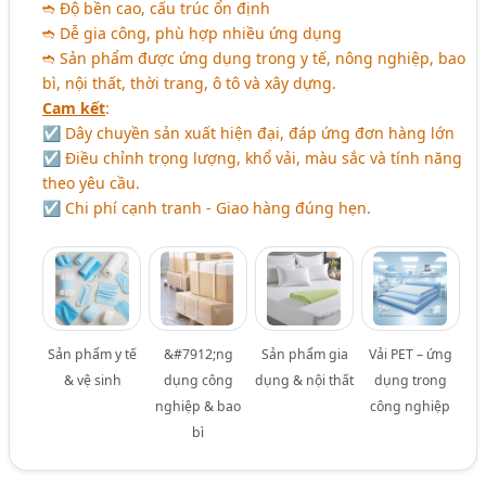
➬ Độ bền cao, cấu trúc ổn định
➬ Dễ gia công, phù hợp nhiều ứng dụng
➬ Sản phẩm được ứng dụng trong y tế, nông nghiệp, bao
bì, nội thất, thời trang, ô tô và xây dựng.
Cam kết
:
☑ Dây chuyền sản xuất hiện đại, đáp ứng đơn hàng lớn
☑ Điều chỉnh trọng lượng, khổ vải, màu sắc và tính năng
theo yêu cầu.
☑ Chi phí cạnh tranh - Giao hàng đúng hẹn.
Sản phẩm y tế
&#7912;ng
Sản phẩm gia
Vải PET – ứng
& vệ sinh
dụng công
dụng & nội thất
dụng trong
nghiệp & bao
công nghiệp
bì