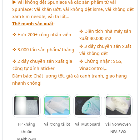
► Vải không dệt Spunlace và các sản phẩm từ vải
Spunlace: Vải khăn ướt, vải không dệt isme, vải không dệt
xăm kim needle, vải tã lót,..
Thế mạnh sản xuất
:
✜ Diện tích nhà máy sản
✜ Hơn 200+ công nhân viên
xuất 30.000 m2
✜ 3 dây chuyền sản xuất
✜ 3.000 tấn sản phẩm/ tháng
vải không dệt
✜ 2 dây chuyền sản xuất gia
✜ Chứng nhận: SGS,
công tự dính Sticker
VinaControl,..
Đảm bảo
: Chất lượng tốt, giá cả cạnh tranh, giao hàng
nhanh chóng!
PP kháng
Vải trong tã lót
Vải Mutiboard
Vải Nonwoven
khuẩn
NPA SWX
Meltblown