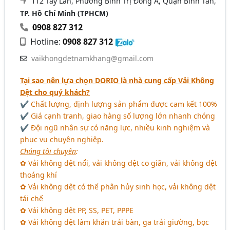
112 Tây Lân, Phường Bình Trị Đông A, Quận Bình Tân,
TP. Hồ Chí Minh (TPHCM)
0908 827 312
Hotline:
0908 827 312
vaikhongdetnamkhang@gmail.com
Tại sao nên lựa chọn DORIO là nhà cung cấp Vải Không
Dệt cho quý khách?
✔ Chất lượng, định lượng sản phẩm được cam kết 100%
✔ Giá cạnh tranh, giao hàng số lượng lớn nhanh chóng
✔ Đội ngũ nhân sự có năng lực, nhiều kinh nghiệm và
phục vụ chuyên nghiệp.
Chúng tôi chuyên
:
✿ Vải không dệt nổi, vải không dệt co giãn, vải không dệt
thoáng khí
✿ Vải không dệt có thể phân hủy sinh học, vải không dệt
tái chế
✿ Vải không dệt PP, SS, PET, PPPE
✿ Vải không dệt làm khăn trải bàn, ga trải giường, bọc