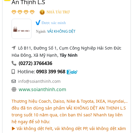
An Thịnh L.S
NHÀ TÀI TRỢ
Được xác minh
VẢI KHÔNG DỆT
Ngành:
Lô B11, Đường Số 1, Cụm Công Nghiệp Hải Sơn Đức
Hòa Đông, Xã Mỹ Hạnh,
Tây Ninh
(0272) 3766436
Hotline:
0903 399 968
info@soianthinh.com
www.soianthinh.com
Thương hiệu Coach, Daiso, Nike & Toyota, IKEA, Huyndai,..
đều đã tin dùng sản phẩm
VẢI KHÔNG DỆT AN THỊNH L.S
trong suốt 10 năm qua, còn bạn thì sao? Nhanh tay liên
hệ ngay để sở hữu:
► Vải không dệt Felt, vải không dệt PP, vải không dệt xăm