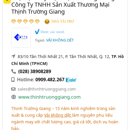
Công Ty TNHH Sản Xuất Thương Mại
Thịnh Trường Giang
NHÀ TÀI TRỢ
Được xác minh
VẢI KHÔNG DỆT
Ngành:
83/10 Tân Thới Nhất 21, P. Tân Thới Nhất, Q. 12,
TP. Hồ
Chí Minh (TPHCM)
(028) 38908289
Hotline:
0909.482.267
sales@thinhtruonggiang.com
www.thinhtruonggiang.com
Thịnh Trường Giang – 15 năm kinh nghiệm trong sản
xuất & cung cấp
Vải không dệt
làm nguyên phụ liệu
ngành may với chất lượng cao, giá cả tốt, dịch vụ hoàn
hảo.