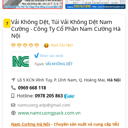
Vải Không Dệt, Túi Vải Không Dệt Nam
7
Cường - Công Ty Cổ Phần Nam Cường Hà
Nội
NHÀ TÀI TRỢ
Được xác minh
VẢI KHÔNG DỆT
Ngành:
Lô 5 KCN Vĩnh Tuy, P. Lĩnh Nam, Q. Hoàng Mai,
Hà Nội
0969 668 118
Hotline:
0978 205 863
namcuong.adp@gmail.com
www.namcuongpack.com.vn
Nam Cường Hà Nội
- Chuyên sản xuất và cung cấp
VẢI