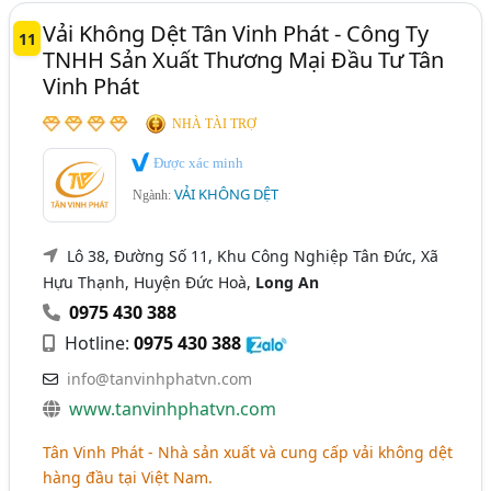
Vải Không Dệt Tân Vinh Phát - Công Ty
11
TNHH Sản Xuất Thương Mại Đầu Tư Tân
Vinh Phát
NHÀ TÀI TRỢ
Được xác minh
VẢI KHÔNG DỆT
Ngành:
Lô 38, Đường Số 11, Khu Công Nghiệp Tân Đức, Xã
Hựu Thạnh, Huyện Đức Hoà,
Long An
0975 430 388
Hotline:
0975 430 388
info@tanvinhphatvn.com
www.tanvinhphatvn.com
Tân Vinh Phát - Nhà sản xuất và cung cấp vải không dệt
hàng đầu tại Việt Nam.