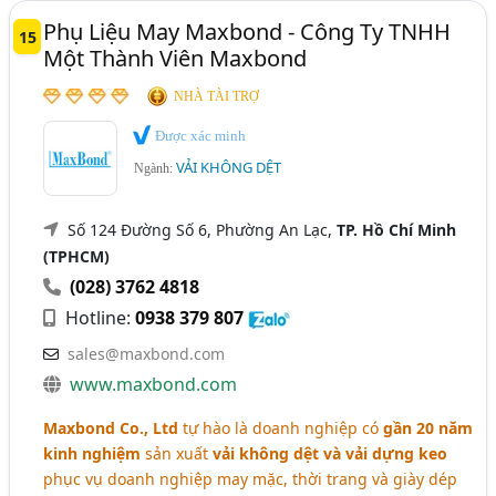
Phụ Liệu May Maxbond - Công Ty TNHH
15
Một Thành Viên Maxbond
NHÀ TÀI TRỢ
Được xác minh
VẢI KHÔNG DỆT
Ngành:
Số 124 Đường Số 6, Phường An Lạc,
TP. Hồ Chí Minh
(TPHCM)
(028) 3762 4818
Hotline:
0938 379 807
sales@maxbond.com
www.maxbond.com
Maxbond Co., Ltd
tự hào là doanh nghiệp có
gần 20 năm
kinh nghiệm
sản xuất
vải không dệt và vải dựng keo
phục vụ doanh nghiệp may mặc, thời trang và giày dép