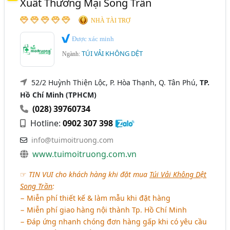
Xuất Thương Mại Song Trần
Ngành xem thêm
Hải Dương
Long An
Quảng Nam
Tây Ninh
NHÀ TÀI TRỢ
Bao Bì Nhựa (951)
Tiền Giang
Vĩnh Long
Được xác minh
Balo, Túi Xách, Cặp, Giỏ, Vali - Công Ty May Và Sản Xuất
TÚI VẢI KHÔNG DỆT
Balo, Túi Xách (666)
Ngành:
Vải Không Dệt (200)
52/2 Huỳnh Thiện Lộc, P. Hòa Thạnh, Q. Tân Phú,
TP.
Túi Bọc Trái Cây, Bao Trái Cây - Sản Xuất Và Kinh Doanh
Hồ Chí Minh (TPHCM)
(39)
(028) 39760734
Hotline:
0902 307 398
info@tuimoitruong.com
www.tuimoitruong.com.vn
☞
TIN VUI cho khách hàng khi đặt mua
Túi Vải Không Dệt
Song Trần
:
− Miễn phí thiết kế & làm mẫu khi đặt hàng
− Miễn phí giao hàng nội thành Tp. Hồ Chí Minh
− Đáp ứng nhanh chóng đơn hàng gấp khi có yêu cầu