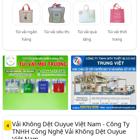
Túi vải ngân
Túi vải siêu thị
Túi vải quà
Túi vải thời
hàng
tặng
trang
Vải Không Dệt Ouyue Việt Nam - Công Ty
4
TNHH Công Nghệ Vải Không Dệt Ouyue
Việt Nam