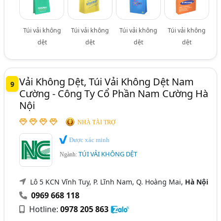
Túi vải không
Túi vải không
Túi vải không
Túi vải không
dệt
dệt
dệt
dệt
Vải Không Dệt, Túi Vải Không Dệt Nam
9
Cường - Công Ty Cổ Phần Nam Cường Hà
Nội
NHÀ TÀI TRỢ
Được xác minh
TÚI VẢI KHÔNG DỆT
Ngành:
Lô 5 KCN Vĩnh Tuy, P. Lĩnh Nam, Q. Hoàng Mai,
Hà Nội
0969 668 118
Hotline:
0978 205 863