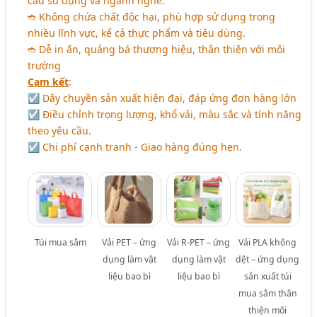
cầu sử dụng và ngành nghề.
➬ Không chứa chất độc hại, phù hợp sử dụng trong
nhiều lĩnh vực, kể cả thực phẩm và tiêu dùng.
➬ Dễ in ấn, quảng bá thương hiệu, thân thiện với môi
trường
Cam kết
:
☑ Dây chuyền sản xuất hiện đại, đáp ứng đơn hàng lớn
☑ Điều chỉnh trọng lượng, khổ vải, màu sắc và tính năng
theo yêu cầu.
☑ Chi phí cạnh tranh - Giao hàng đúng hẹn.
Túi mua sắm
Vải PET – ứng
Vải R-PET – ứng
Vải PLA không
dụng làm vật
dụng làm vật
dệt – ứng dụng
liệu bao bì
liệu bao bì
sản xuất túi
mua sắm thân
thiện môi