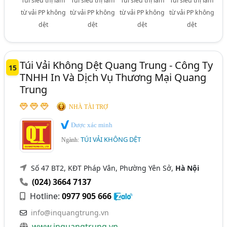
Túi siêu thị làm
Túi siêu thị làm
Túi siêu thị làm
Túi siêu thị làm
từ vải PP không
từ vải PP không
từ vải PP không
từ vải PP không
dệt
dệt
dệt
dệt
Túi Vải Không Dệt Quang Trung - Công Ty
15
TNHH In Và Dịch Vụ Thương Mại Quang
Trung
NHÀ TÀI TRỢ
Được xác minh
TÚI VẢI KHÔNG DỆT
Ngành:
Số 47 BT2, KĐT Pháp Vân, Phường Yên Sở,
Hà Nội
(024) 3664 7137
Hotline:
0977 905 666
info@inquangtrung.vn
www.inquangtrung.vn