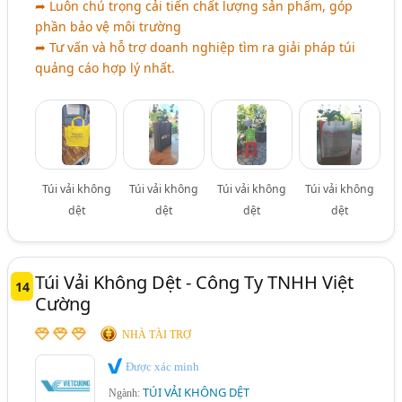
➦ Luôn chú trọng cải tiến chất lượng sản phẩm, góp
phần bảo vệ môi trường
➦ Tư vấn và hỗ trợ doanh nghiệp tìm ra giải pháp túi
quảng cáo hợp lý nhất.
Túi vải không
Túi vải không
Túi vải không
Túi vải không
dệt
dệt
dệt
dệt
Túi Vải Không Dệt - Công Ty TNHH Việt
14
Cường
NHÀ TÀI TRỢ
Được xác minh
TÚI VẢI KHÔNG DỆT
Ngành: