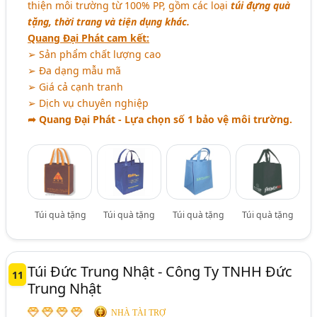
thiện môi trường từ 100% PP, gồm các loại
túi đựng quà
tặng, thời trang và tiện dụng khác.
Quang Đại Phát cam kết:
➢ Sản phẩm chất lượng cao
➢ Đa dạng mẫu mã
➢ Giá cả cạnh tranh
➢ Dịch vụ chuyên nghiệp
➦ Quang Đại Phát - Lựa chọn số 1 bảo vệ môi trường.
Túi quà tặng
Túi quà tặng
Túi quà tặng
Túi quà tặng
Túi Đức Trung Nhật - Công Ty TNHH Đức
11
Trung Nhật
NHÀ TÀI TRỢ