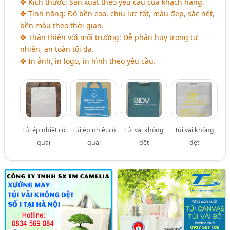
✤ Kích thước: Sản xuất theo yêu cầu của khách hàng.
✤ Tính năng: Độ bền cao, chịu lực tốt, màu đẹp, sắc nét,
bền màu theo thời gian.
✤ Thân thiện với môi trường: Dễ phân hủy trong tự
nhiên, an toàn tối đa.
✤ In ảnh, in logo, in hình theo yêu cầu.
Túi ép nhiệt có
Túi ép nhiệt có
Túi vải không
Túi vải không
quai
quai
dệt
dệt