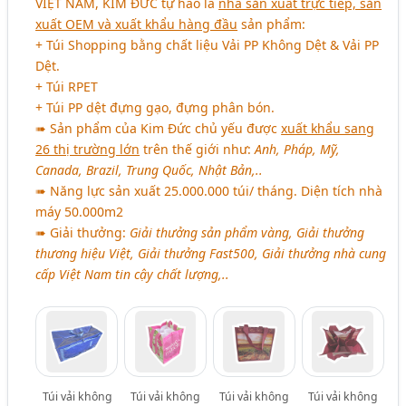
VIỆT NAM, KIM ĐỨC
tự hào là
nhà sản xuất trực tiếp, sản
xuất OEM và xuất khẩu hàng đầu
sản phẩm:
+ Túi Shopping bằng chất liệu Vải PP Không Dệt & Vải PP
Dệt.
+ Túi RPET
+ Túi PP dệt đựng gạo, đựng phân bón.
➠ Sản phẩm của Kim Đức chủ yếu được
xuất khẩu sang
26 thị trường lớn
trên thế giới như:
Anh, Pháp, Mỹ,
Canada, Brazil, Trung Quốc, Nhật Bản,..
➠ Năng lực sản xuất 25.000.000 túi/ tháng. Diện tích nhà
máy 50.000m2
➠ Giải thưởng:
Giải thưởng sản phẩm vàng, Giải thưởng
thương hiệu Việt, Giải thưởng Fast500, Giải thưởng nhà cung
cấp Việt Nam tin cậy chất lượng,..
Túi vải không
Túi vải không
Túi vải không
Túi vải không