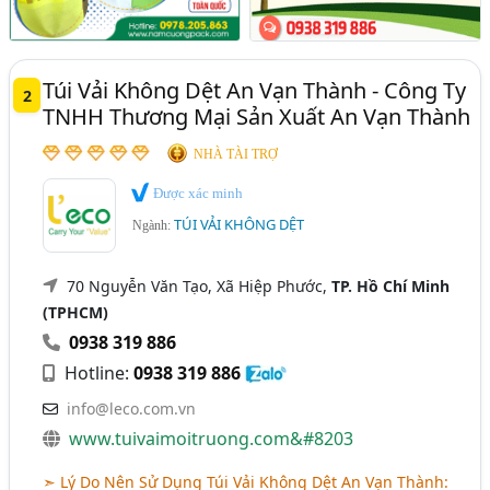
Túi Vải Không Dệt An Vạn Thành - Công Ty
2
TNHH Thương Mại Sản Xuất An Vạn Thành
NHÀ TÀI TRỢ
Được xác minh
TÚI VẢI KHÔNG DỆT
Ngành:
70 Nguyễn Văn Tạo, Xã Hiệp Phước,
TP. Hồ Chí Minh
(TPHCM)
0938 319 886
Hotline:
0938 319 886
info@leco.com.vn
www.tuivaimoitruong.com&#8203
➣ Lý Do Nên Sử Dụng Túi Vải Không Dệt An Vạn Thành: