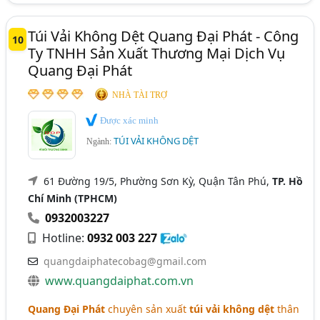
Túi Vải Không Dệt Quang Đại Phát - Công
10
Ty TNHH Sản Xuất Thương Mại Dịch Vụ
Quang Đại Phát
NHÀ TÀI TRỢ
Được xác minh
TÚI VẢI KHÔNG DỆT
Ngành:
61 Đường 19/5, Phường Sơn Kỳ, Quận Tân Phú,
TP. Hồ
Chí Minh (TPHCM)
0932003227
Hotline:
0932 003 227
quangdaiphatecobag@gmail.com
www.quangdaiphat.com.vn
Quang Đại Phát
chuyên sản xuất
túi vải không dệt
thân