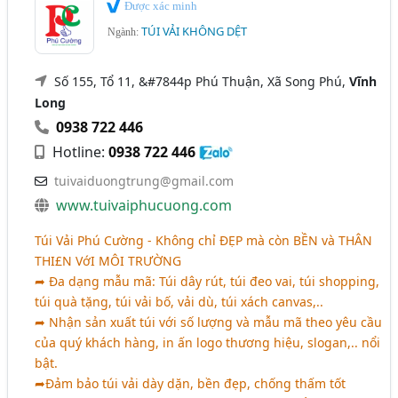
Được xác minh
TÚI VẢI KHÔNG DỆT
Ngành:
Số 155, Tổ 11, &#7844p Phú Thuận, Xã Song Phú,
Vĩnh
Long
0938 722 446
Hotline:
0938 722 446
tuivaiduongtrung@gmail.com
www.tuivaiphucuong.com
Túi Vải Phú Cường - Không chỉ
ĐẸP
mà còn
BỀN
và
THÂN
THI£N
VớI
MÔI TRƯỜNG
➦ Đa dạng mẫu mã: Túi dây rút, túi đeo vai, túi shopping,
túi quà tặng, túi vải bố, vải dù, túi xách canvas,..
➦ Nhận sản xuất túi với số lượng và mẫu mã theo yêu cầu
của quý khách hàng, in ấn logo thương hiệu, slogan,.. nổi
bật.
➦Đảm bảo túi vải dày dặn, bền đẹp, chống thấm tốt