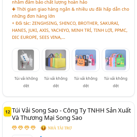
nhằm đảm bảo chất lượng hoàn hảo
✚ Thời gian giao hàng ngắn & nhiều ưu đãi hấp dẫn cho
những đơn hàng lớn
+ Đối tác: ZENGHSING, SHINCO, BROTHER, SAKURAI,
HANES, JUKI, AXIS, YACHIYO, MINH TRÍ, TINH LỢI, PPMC,
DIC EUROPE, SEES VINA,…
Túi vải không
Túi vải không
Túi vải không
Túi vải không
dệt
dệt
dệt
dệt
Túi Vải Song Sao - Công Ty TNHH Sản Xuất
12
Và Thương Mại Song Sao
NHÀ TÀI TRỢ