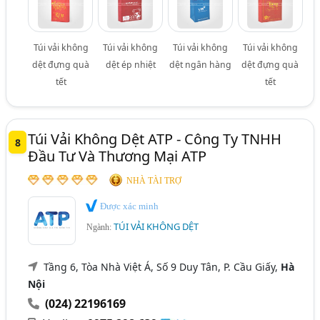
Túi vải không
Túi vải không
Túi vải không
Túi vải không
dệt đựng quà
dệt ép nhiệt
dệt ngân hàng
dệt đựng quà
tết
tết
Túi Vải Không Dệt ATP - Công Ty TNHH
8
Đầu Tư Và Thương Mại ATP
NHÀ TÀI TRỢ
Được xác minh
TÚI VẢI KHÔNG DỆT
Ngành:
Tầng 6, Tòa Nhà Việt Á, Số 9 Duy Tân, P. Cầu Giấy,
Hà
Nội
(024) 22196169