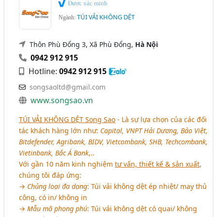
Được xác minh
TÚI VẢI KHÔNG DỆT
Ngành:
Thôn Phù Đổng 3, Xã Phù Đổng,
Hà Nội
0942 912 915
Hotline:
0942 912 915
songsaoltd@gmail.com
www.songsao.vn
TÚI VẢI KHÔNG DỆT Song Sao
- Là sự lựa chọn của các đối
tác khách hàng lớn như:
Capital, VNPT Hải Dương, Bảo Việt,
Bitdefender, Agribank, BIDV, Vietcombank, SHB, Techcombank,
Vietinbank, Bắc Á Bank
,..
Với gần 10 năm kinh nghiệm
tư vấn, thiết kế & sản xuất
,
chúng tôi đáp ứng:
→
Chủng loại đa dạng
: Túi vải không dệt ép nhiệt/ may thủ
công, có in/ không in
→
Mẫu mã phong phú
: Túi vải không dệt có quai/ không