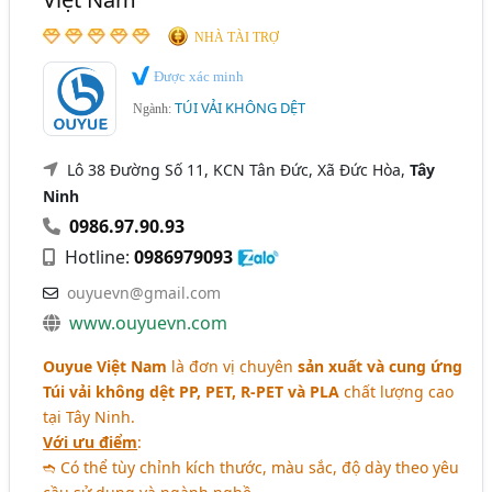
NHÀ TÀI TRỢ
Được xác minh
TÚI VẢI KHÔNG DỆT
Ngành:
Lô 38 Đường Số 11, KCN Tân Đức, Xã Đức Hòa,
Tây
Ninh
0986.97.90.93
Hotline:
0986979093
ouyuevn@gmail.com
www.ouyuevn.com
Ouyue Việt Nam
là đơn vị chuyên
sản xuất và cung ứng
Túi vải không dệt PP, PET, R-PET và PLA
chất lượng cao
tại Tây Ninh.
Với ưu điểm
:
➬ Có thể tùy chỉnh kích thước, màu sắc, độ dày theo yêu