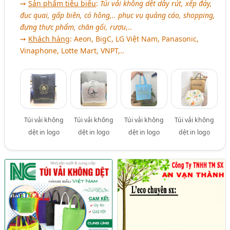
➙
Sản phẩm tiêu biểu
:
Túi vải không dệt dây rút, xếp đáy,
đục quai, gấp biên, có hông,.. phục vụ quảng cáo, shopping,
đựng thực phẩm, chăn gối, rượu
,..
➙
Khách hàng
: Aeon, BigC, LG Việt Nam, Panasonic,
Vinaphone, Lotte Mart, VNPT,..
Túi vải không
Túi vải không
Túi vải không
Túi vải không
dệt in logo
dệt in logo
dệt in logo
dệt in logo