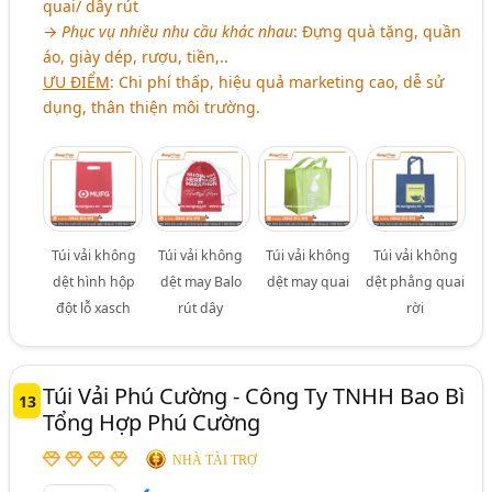
quai/ dây rút
→
Phục vụ nhiều nhu cầu khác nhau
: Đựng quà tặng, quần
áo, giày dép, rượu, tiền,..
ƯU ĐIỂM
: Chi phí thấp, hiệu quả marketing cao, dễ sử
dụng, thân thiện môi trường.
Túi vải không
Túi vải không
Túi vải không
Túi vải không
dệt hình hộp
dệt may Balo
dệt may quai
dệt phẳng quai
đột lỗ xasch
rút dây
rời
Túi Vải Phú Cường - Công Ty TNHH Bao Bì
13
Tổng Hợp Phú Cường
NHÀ TÀI TRỢ