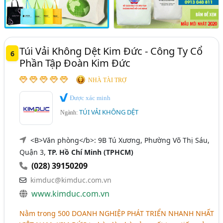
Túi Vải Không Dệt Kim Đức - Công Ty Cổ
6
Phần Tập Đoàn Kim Đức
NHÀ TÀI TRỢ
Được xác minh
TÚI VẢI KHÔNG DỆT
Ngành:
<B>Văn phòng</b>: 9B Tú Xương, Phường Võ Thị Sáu,
Quận 3,
TP. Hồ Chí Minh (TPHCM)
(028) 39150209
kimduc@kimduc.com.vn
www.kimduc.com.vn
Nằm trong 500
DOANH NGHIỆP PHÁT TRIỂN NHANH NHẤT