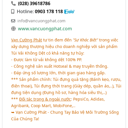
(028) 39618786
Hotline:
0903 178 118
info@vancuongphat.com
www.vancuongphat.com
Vạn Cường Phát
tự tin đem đến
"Sự Khác Biệt"
trong việc
xây dựng thượng hiệu cho doanh nghiệp với sản phẩm
Túi Vải Không Dệt có khả năng tự hủy:
- Được làm từ vải không dệt 100% PP.
- Công nghệ sản xuất Hotseal & may truyền thống.
- Đáp ứng số lượng lớn, thời gian giao hàng gấp.
*** Sản phẩm chính: Túi đựng quà tặng (Bánh kẹo, rượu,
điện thoại), Túi đựng thời trang (Giày dép, quần áo,..), Túi
đựng tiện dụng (Đựng hồ sơ, hàng hóa siêu thị,..)
***
Đối tác trong & ngoài nước
: PepsiCo, Adidas,
Agribank, Coop Mart, MobiFone,..
➥ Vạn Cường Phát - Chung Tay Bảo Vệ Môi Trường Sống
Của Chúng Ta!