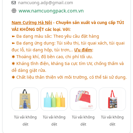
namcuong.adp@gmail.com
www.namcuongpack.com.vn
Nam Cường Hà Nội
- Chuyên sản xuất và cung cấp
TÚI
VẢI KHÔNG DỆT
các loại. Với:
➽ Đa dạng màu sắc: Theo yêu cầu đặt hàng
➽ Đa dạng ứng dụng: Túi siêu thị, túi quai xách, túi quai
đục lỗ, túi dạng hộp, túi trơn,..
Ưu điểm
:
✱ Thoáng khí, độ bền cao, chi phí tối ưu.
✱ Kháng tĩnh điện, kháng tia cực tím UV, chống thấm và
dễ dàng giặt rửa.
✱ Chất liệu thân thiện với môi trường, có thể tái sử dụng.
Túi vải không
Túi vải không
Túi vải không
Túi vải không
dệt
dệt
dệt
dệt