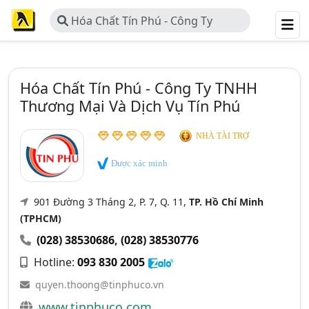
Hóa Chất Tín Phú - Công Ty
TNHH Thương Mại Và Dịch Vụ Tín
Phú
Hóa Chất Tín Phú - Công Ty TNHH
Thương Mại Và Dịch Vụ Tín Phú
NHÀ TÀI TRỢ
Được xác minh
901 Đường 3 Tháng 2, P. 7, Q. 11,
TP. Hồ Chí Minh
(TPHCM)
(028) 38530686
,
(028) 38530776
Hotline:
093 830 2005
quyen.thoong@tinphuco.vn
www.tinphuco.com