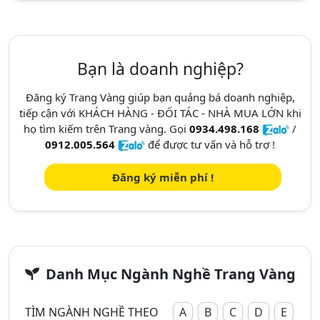
Bạn là doanh nghiệp?
Đăng ký Trang Vàng giúp bạn quảng bá doanh nghiệp,
tiếp cận với KHÁCH HÀNG - ĐỐI TÁC - NHÀ MUA LỚN khi
họ tìm kiếm trên Trang vàng. Gọi
0934.498.168
/
0912.005.564
để được tư vấn và hỗ trợ !
Đăng ký miễn phí !
Danh Mục Ngành Nghề Trang Vàng
TÌM NGÀNH NGHỀ THEO
A
B
C
D
E