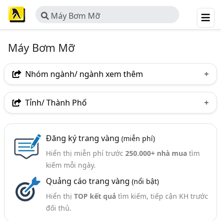
Máy Bơm Mỡ
Máy Bơm Mỡ
Nhóm ngành/ ngành xem thêm
Ngành nghề
Tỉnh/ Thành Phố
Máy Bơm Mỡ
(15)
Hà Nội
TP. Hồ Chí Minh (TPHCM)
Bình Dương
Ngành xem thêm
Đăng ký trang vàng
(miễn phí)
Hiển thị miễn phí trước
250.000+ nhà mua
tìm
Ô Tô - Thiết Bị Sửa Chữa Ô Tô (124)
kiếm mỗi ngày.
Hệ Thống Bôi Trơn - Thiết Kế Và Lắp Đặt (15)
Quảng cáo trang vàng
(nổi bật)
Hiển thị
TOP kết quả
tìm kiếm, tiếp cận KH trước
đối thủ.