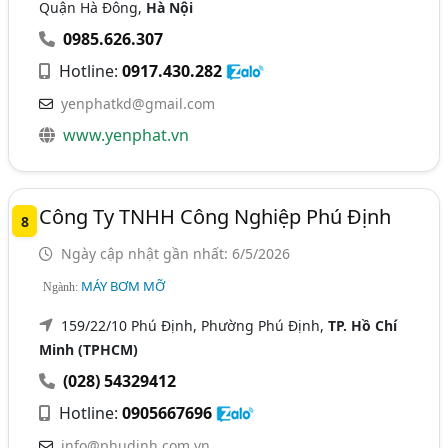
Quận Hà Đông,
Hà Nội
0985.626.307
Hotline:
0917.430.282
yenphatkd@gmail.com
www.yenphat.vn
Công Ty TNHH Công Nghiệp Phú Định
8
Ngày cập nhật gần nhất: 6/5/2026
MÁY BƠM MỠ
Ngành:
159/22/10 Phú Định, Phường Phú Định,
TP. Hồ Chí
Minh (TPHCM)
(028) 54329412
Hotline:
0905667696
info@phudinh.com.vn