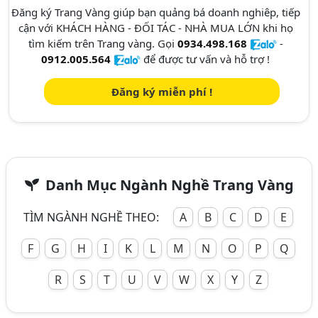
Đăng ký Trang Vàng giúp bạn quảng bá doanh nghiêp, tiếp
cận với KHÁCH HÀNG - ĐỐI TÁC - NHÀ MUA LỚN khi họ
tìm kiếm trên Trang vàng. Gọi
0934.498.168
-
0912.005.564
để được tư vấn và hỗ trợ !
Đăng ký miễn phí !
Danh Mục Ngành Nghề Trang Vàng
TÌM NGÀNH NGHỀ THEO:
A
B
C
D
E
F
G
H
I
K
L
M
N
O
P
Q
R
S
T
U
V
W
X
Y
Z