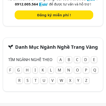
0912.005.564
để được tư vấn và hỗ trợ !
Đăng ký miễn phí !
Danh Mục Ngành Nghề Trang Vàng
TÌM NGÀNH NGHỀ THEO
A
B
C
D
E
F
G
H
I
K
L
M
N
O
P
Q
R
S
T
U
V
W
X
Y
Z