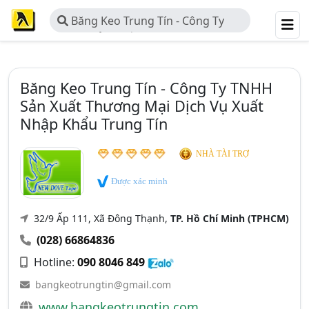
Băng Keo Trung Tín - Công Ty
TNHH Sản Xuất Thương Mại Dịch Vụ
Xuất Nhập Khẩu Trung Tín
Băng Keo Trung Tín - Công Ty TNHH
Sản Xuất Thương Mại Dịch Vụ Xuất
Nhập Khẩu Trung Tín
NHÀ TÀI TRỢ
Được xác minh
32/9 Ấp 111, Xã Đông Thạnh,
TP. Hồ Chí Minh (TPHCM)
(028) 66864836
Hotline:
090 8046 849
bangkeotrungtin@gmail.com
www.bangkeotrungtin.com