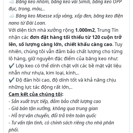
☁ Băng keo nhôm, băng keo vải Simili, băng keo OPP
đục, trong, màu,..
☁ Băng keo Moesse xốp vàng, xốp đen, băng keo điện
nano từ Đài Loan.
Với diện tích nhà xưởng rộng
1.000m2
, Trung Tín
nhận các
đơn đặt hàng tối thiểu từ 120 cuộn trở
lên, số lượng càng lớn, chiết khấu càng cao
. Tuy
nhiên, chúng tôi vẫn đảm bảo chất lượng cho từng
lô hàng, giữ nguyên đặc điểm của băng keo như:
✔ Lớp keo có thể dính chặt với các bề mặt vật liệu
nhẵn như nhựa, kim loại, kính,..
✔ Độ đàn hồi cao, độ dính tốt và khả năng chịu
những lực tác động rất lớn,..
Cam kết của chúng tôi
:
- Sản xuất trực tiếp, đảm bảo chất lượng cao
- Giá bán tận xưởng, không qua trung gian
- Hỗ trợ vận chuyển, đổi trả trên toàn quốc
- Tư vấn tận tình, có chính sách riêng cho nhà phân
phối.