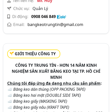
Tên liên hệ:
Mr. Huy
Chức vụ:
Quản Lý
Di động:
0908 046 849
Email:
bangkeotrungtin@gmail.com
GIỚI THIỆU CÔNG TY
CÔNG TY TRUNG TÍN - HƠN 14 NĂM KINH
NGHIỆM SẢN XUẤT BĂNG KEO TẠI TP. HỒ CHÍ
MINH
Chúng tôi đáp ứng đa dạng nhu cầu sản phẩm
:
☁ Băng keo dán thùng (OPP PACKING TAPE)
☁ Băng keo hai mặt (DOUBLE SIDE TAPE)
☁ Băng keo giấy (MASKING TAPE)
☁ Băng keo giấy nâu (KRAFT TAPE)