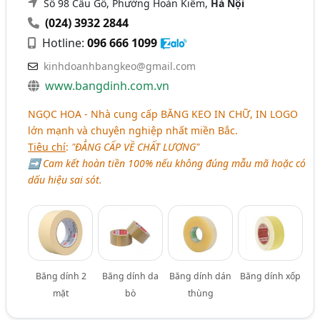
Số 98 Cầu Gỗ, Phường Hoàn Kiếm,
Hà Nội
(024) 3932 2844
Hotline:
096 666 1099
kinhdoanhbangkeo@gmail.com
www.bangdinh.com.vn
NGỌC HOA - Nhà cung cấp BĂNG KEO IN CHỮ, IN LOGO
lớn mạnh và chuyên nghiệp nhất miền Bắc.
Tiêu chí
:
"ĐẲNG CẤP VỀ CHẤT LƯỢNG"
➡ Cam kết hoàn tiền 100% nếu không đúng mẫu mã hoặc có
dấu hiệu sai sót.
Băng dính 2
Băng dính da
Băng dính dán
Băng dính xốp
mặt
bò
thùng