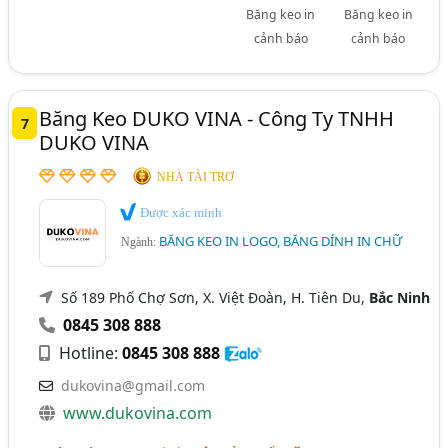
Băng keo in
Băng keo in
cảnh báo
cảnh báo
Băng Keo DUKO VINA - Công Ty TNHH
7
DUKO VINA
NHÀ TÀI TRỢ
Được xác minh
BĂNG KEO IN LOGO, BĂNG DÍNH IN CHỮ
Ngành:
Số 189 Phố Chợ Sơn, X. Việt Đoàn, H. Tiên Du,
Bắc Ninh
0845 308 888
Hotline:
0845 308 888
dukovina@gmail.com
www.dukovina.com