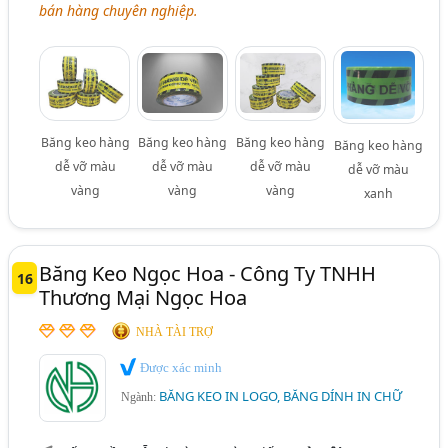
bán hàng chuyên nghiệp.
Băng keo hàng
Băng keo hàng
Băng keo hàng
Băng keo hàng
dễ vỡ màu
dễ vỡ màu
dễ vỡ màu
dễ vỡ màu
vàng
vàng
vàng
xanh
Băng Keo Ngọc Hoa - Công Ty TNHH
16
Thương Mại Ngọc Hoa
NHÀ TÀI TRỢ
Được xác minh
BĂNG KEO IN LOGO, BĂNG DÍNH IN CHỮ
Ngành: