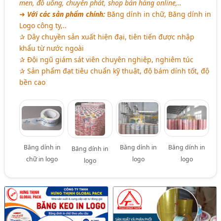
men, đồ uống, chuyển phát, shop bán hàng online,..
➜
Với các sản phẩm chính:
Băng dính in chữ, Băng dính in
Logo công ty,..
✰ Dây chuyền sản xuất hiện đại, tiên tiến được nhập
khẩu từ nước ngoài
✰ Đội ngũ giám sát viên chuyên nghiệp, nghiêm túc
✰ Sản phẩm đạt tiêu chuẩn kỹ thuật, độ bám dính tốt, độ
bền cao
Băng dính in
Băng dính in
Băng dính in
Băng dính in
chữ in logo
logo
logo
logo