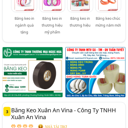
Băng keo in
Băng keo in
Băng keo in
Băng keo chúc
ngành quà
thương hiệu
thương hiệu
mừng năm mới
tặng
mỹ phẩm
Băng Keo Xuân An Vina - Công Ty TNHH
3
Xuân An Vina
NHÀ TÀI TRỢ