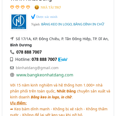
NHÀ TÀI TRỢ
Được xác minh
BĂNG KEO IN LOGO, BĂNG DÍNH IN CHỮ
Ngành:
Số 17/1A, KP. Đông Chiêu, P. Tân Đông Hiệp, TP. Dĩ An,
Bình Dương
078 888 7007
Hotline:
078 888 7007
bknhatdang@gmail.com
www.bangkeonhatdang.com
Với 15 năm kinh nghiệm và hệ thống hơn 1.000+ nhà
phân phối trên toàn quốc,
Nhất Đẳng
chuyên sản xuất và
kinh doanh
Băng keo in logo, in chữ
.
Ưu điểm:
➦ Keo bám dính mạnh - Không bị xé rách - Không thấm
nước - Không để lại vết keo sau khi gỡ bỏ.