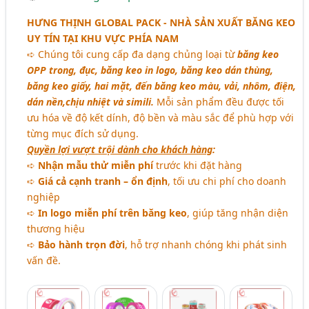
HƯNG THỊNH GLOBAL PACK - NHÀ SẢN XUẤT BĂNG KEO
UY TÍN TẠI KHU VỰC PHÍA NAM
➪ Chúng tôi cung cấp đa dạng chủng loại từ
băng keo
OPP trong, đục, băng keo in logo, băng keo dán thùng,
băng keo giấy, hai mặt, đến băng keo màu, vải, nhôm, điện,
dán nền,chịu nhiệt và simili.
Mỗi sản phẩm đều được tối
ưu hóa về độ kết dính, độ bền và màu sắc để phù hợp với
từng mục đích sử dụng.
Quyền lợi vượt trội dành cho khách hàng
:
➪
Nhận mẫu thử miễn phí
trước khi đặt hàng
➪
Giá cả cạnh tranh – ổn định
, tối ưu chi phí cho doanh
nghiệp
➪
In logo miễn phí trên băng keo
, giúp tăng nhận diện
thương hiệu
➪
Bảo hành trọn đời
, hỗ trợ nhanh chóng khi phát sinh
vấn đề.