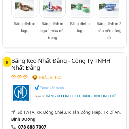
Băng dính in
Băng dính in
Băng dính in
Băng dính in 2
logo
logo 1 màu nền
logo
màu nền trắng
trong
sứ
Băng Keo Nhất Đẳng - Công Ty TNHH
9
Nhất Đẳng
NHÀ TÀI TRỢ
Được xác minh
BĂNG KEO IN LOGO, BĂNG DÍNH IN CHỮ
Ngành:
Số 17/1A, KP. Đông Chiêu, P. Tân Đông Hiệp, TP. Dĩ An,
Bình Dương
078 888 7007