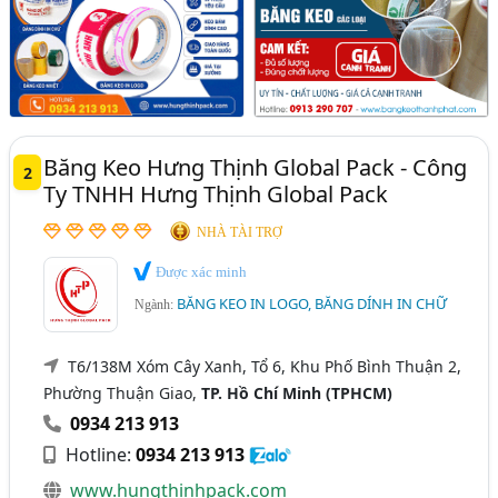
Băng Keo Hưng Thịnh Global Pack - Công
2
Ty TNHH Hưng Thịnh Global Pack
NHÀ TÀI TRỢ
Được xác minh
BĂNG KEO IN LOGO, BĂNG DÍNH IN CHỮ
Ngành:
T6/138M Xóm Cây Xanh, Tổ 6, Khu Phố Bình Thuận 2,
Phường Thuận Giao,
TP. Hồ Chí Minh (TPHCM)
0934 213 913
Hotline:
0934 213 913
www.hungthinhpack.com