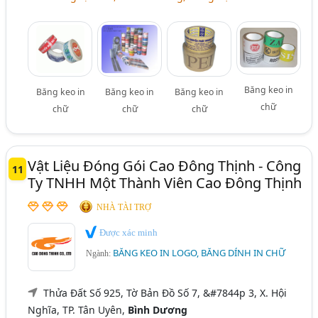
Băng keo in
Băng keo in
Băng keo in
Băng keo in
chữ
chữ
chữ
chữ
Vật Liệu Đóng Gói Cao Đông Thịnh - Công
11
Ty TNHH Một Thành Viên Cao Đông Thịnh
NHÀ TÀI TRỢ
Được xác minh
BĂNG KEO IN LOGO, BĂNG DÍNH IN CHỮ
Ngành:
Thửa Đất Số 925, Tờ Bản Đồ Số 7, &#7844p 3, X. Hội
Nghĩa, TP. Tân Uyên,
Bình Dương