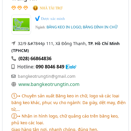
NHÀ TÀI TRỢ
Được xác minh
BĂNG KEO IN LOGO, BĂNG DÍNH IN CHỮ
Ngành:
32/9 &#7844p 111, Xã Đông Thạnh,
TP. Hồ Chí Minh
(TPHCM)
(028) 66864836
Hotline:
090 8046 849
bangkeotrungtin@gmail.com
www.bangkeotrungtin.com
①➞ Chuyên sản xuất Băng keo in chữ, logo và các loại
băng keo khác, phục vụ cho ngành: Da giày, dệt may, điện
tử,…
②➞ Nhận in hình logo, chữ quảng cáo trên băng keo,
phủ keo các loại.
Giao hàng tận nơi, nhanh chóng, đúng hẹn.