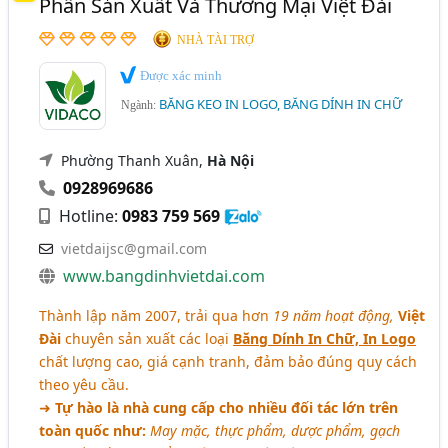
Phần Sản Xuất Và Thương Mại Việt Đài
Quảng Nam
Quảng Ngãi
Tây Ninh
NHÀ TÀI TRỢ
Được xác minh
BĂNG KEO IN LOGO, BĂNG DÍNH IN CHỮ
Ngành:
Phường Thanh Xuân,
Hà Nội
0928969686
Hotline:
0983 759 569
vietdaijsc@gmail.com
www.bangdinhvietdai.com
Thành lập năm 2007, trải qua hơn
19 năm hoạt động,
Việt
Đài
chuyên sản xuất các loại
Băng Dính In Chữ, In Logo
chất lượng cao, giá cạnh tranh, đảm bảo đúng quy cách
theo yêu cầu.
➜
Tự hào là nhà cung cấp cho nhiều đối tác lớn trên
toàn quốc như:
May mặc, thực phẩm, dược phẩm, gạch