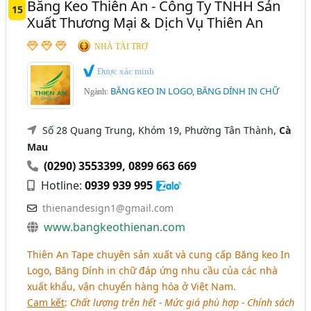
Băng Keo Thiên An - Công Ty TNHH Sản
15
Xuất Thương Mại & Dịch Vụ Thiên An
NHÀ TÀI TRỢ
Được xác minh
BĂNG KEO IN LOGO, BĂNG DÍNH IN CHỮ
Ngành:
Số 28 Quang Trung, Khóm 19, Phường Tân Thành,
Cà
Mau
(0290) 3553399
,
0899 663 669
Hotline:
0939 939 995
thienandesign1@gmail.com
www.bangkeothienan.com
Thiên An Tape chuyên sản xuất và cung cấp Băng keo In
Logo, Băng Dính in chữ đáp ứng nhu cầu của các nhà
xuất khẩu, vận chuyển hàng hóa ở Việt Nam.
Cam kết
:
Chất lượng trên hết - Mức giá phù hợp - Chính sách