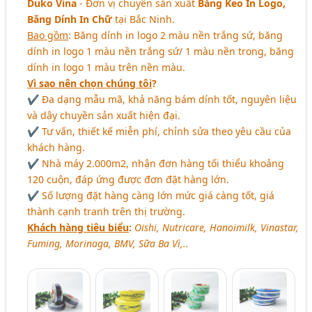
Duko Vina
- Đơn vị chuyên sản xuất
Băng Keo In Logo,
Băng Dính In Chữ
tại Bắc Ninh.
Bao gồm
: Băng dính in logo 2 màu nền trắng sứ, băng
dính in logo 1 màu nền trắng sứ/ 1 màu nền trong, băng
dính in logo 1 màu trên nền màu.
Vì sao nên chọn chúng tôi
?
✔ Đa dạng mẫu mã, khả năng bám dính tốt, nguyên liệu
và dây chuyền sản xuất hiện đại.
✔ Tư vấn, thiết kế miễn phí, chỉnh sửa theo yêu cầu của
khách hàng.
✔ Nhà máy 2.000m2, nhận đơn hàng tối thiểu khoảng
120 cuộn, đáp ứng được đơn đặt hàng lớn.
✔ Số lượng đặt hàng càng lớn mức giá càng tốt, giá
thành cạnh tranh trên thị trường.
Khách hàng tiêu biểu
:
Oishi, Nutricare, Hanoimilk, Vinastar,
Fuming, Morinaga, BMV, Sữa Ba Vì,..