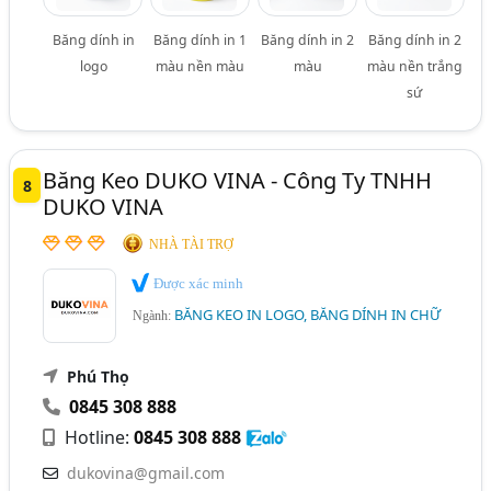
Băng dính in
Băng dính in 1
Băng dính in 2
Băng dính in 2
logo
màu nền màu
màu
màu nền trắng
sứ
Băng Keo DUKO VINA - Công Ty TNHH
8
DUKO VINA
NHÀ TÀI TRỢ
Được xác minh
BĂNG KEO IN LOGO, BĂNG DÍNH IN CHỮ
Ngành:
Phú Thọ
0845 308 888
Hotline:
0845 308 888
dukovina@gmail.com