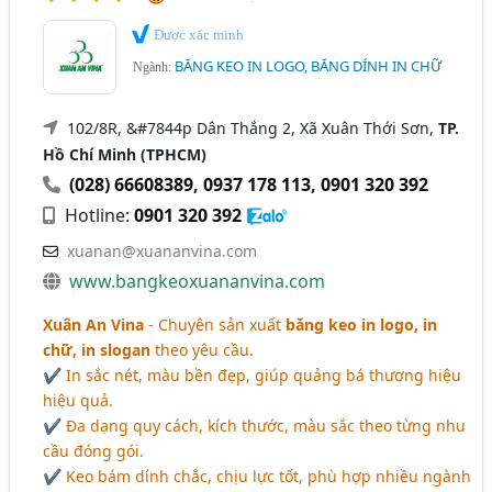
Được xác minh
BĂNG KEO IN LOGO, BĂNG DÍNH IN CHỮ
Ngành:
102/8R, &#7844p Dân Thắng 2, Xã Xuân Thới Sơn,
TP.
Hồ Chí Minh (TPHCM)
(028) 66608389
,
0937 178 113
,
0901 320 392
Hotline:
0901 320 392
xuanan@xuananvina.com
www.bangkeoxuananvina.com
Xuân An Vina
- Chuyên sản xuất
băng keo in logo, in
chữ, in slogan
theo yêu cầu.
✔ In sắc nét, màu bền đẹp, giúp quảng bá thương hiệu
hiệu quả.
✔ Đa dạng quy cách, kích thước, màu sắc theo từng nhu
cầu đóng gói.
✔ Keo bám dính chắc, chịu lực tốt, phù hợp nhiều ngành