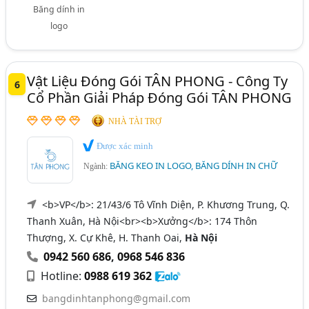
Băng dính in
logo
Vật Liệu Đóng Gói TÂN PHONG - Công Ty
6
Cổ Phần Giải Pháp Đóng Gói TÂN PHONG
NHÀ TÀI TRỢ
Được xác minh
BĂNG KEO IN LOGO, BĂNG DÍNH IN CHỮ
Ngành:
<b>VP</b>: 21/43/6 Tô Vĩnh Diện, P. Khương Trung, Q.
Thanh Xuân, Hà Nội<br><b>Xưởng</b>: 174 Thôn
Thượng, X. Cự Khê, H. Thanh Oai,
Hà Nội
0942 560 686
,
0968 546 836
Hotline:
0988 619 362
bangdinhtanphong@gmail.com