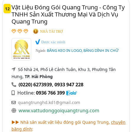
Vật Liệu Đóng Gói Quang Trung - Công Ty
12
TNHH Sản Xuất Thương Mại Và Dịch Vụ
Quang Trung
NHÀ TÀI TRỢ
Được xác minh
BĂNG KEO IN LOGO, BĂNG DÍNH IN CHỮ
Ngành:
Số Nhà 24, Phố Lê Cảnh Tuân, Khu 3, Phường Tân
Hưng,
TP. Hải Phòng
(0220) 6273939
,
0933 947 228
Hotline:
0936 766 399
quangtrunghd.kd1@gmail.com
www.vattudonggoiquangtrung.com
►► Nhà sản xuất vật liệu đóng gói Quang Trung,
chuyên
băng dính
: