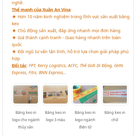
nghề.
Thế mạnh của Xuân An Vina
:
★ Hơn 10 năm kinh nghiệm trong lĩnh vực sản xuất băng
keo
★ Chủ động sản xuất, đáp ứng nhanh mọi đơn hàng
★ Giá thành cạnh tranh - Giao hàng nhanh trên toàn
quốc
★ Đội ngũ tư vấn tận tình, hỗ trợ lựa chọn giải pháp phù
hợp
Đối tác
:
FPT, Kerry Logistics, ACFC, Thế Giới Di Động, GHN
Express, Fitis, BNN Express,..
Băng keo in
Băng keo in
Băng keo in
Băng keo in
logo cho ngành
logo 3 màu
logo ngành
chữ
thủy sản
điện tử