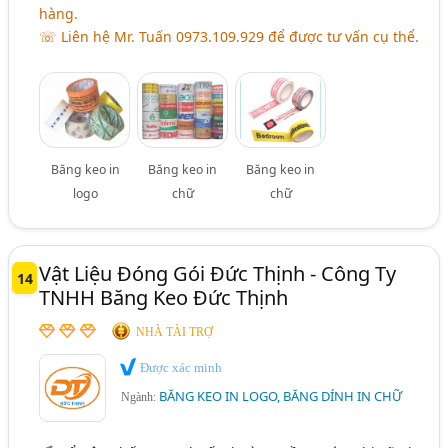
hàng.
☏ Liên hệ Mr. Tuấn 0973.109.929 để được tư vấn cụ thể.
Băng keo in
Băng keo in
Băng keo in
logo
chữ
chữ
Vật Liệu Đóng Gói Đức Thịnh - Công Ty
14
TNHH Băng Keo Đức Thịnh
NHÀ TÀI TRỢ
Được xác minh
BĂNG KEO IN LOGO, BĂNG DÍNH IN CHỮ
Ngành: