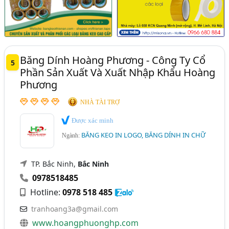
Băng Dính Hoàng Phương - Công Ty Cổ
5
Phần Sản Xuất Và Xuất Nhập Khẩu Hoàng
Phương
NHÀ TÀI TRỢ
Được xác minh
BĂNG KEO IN LOGO, BĂNG DÍNH IN CHỮ
Ngành:
TP. Bắc Ninh,
Bắc Ninh
0978518485
Hotline:
0978 518 485
tranhoang3a@gmail.com
www.hoangphuonghp.com