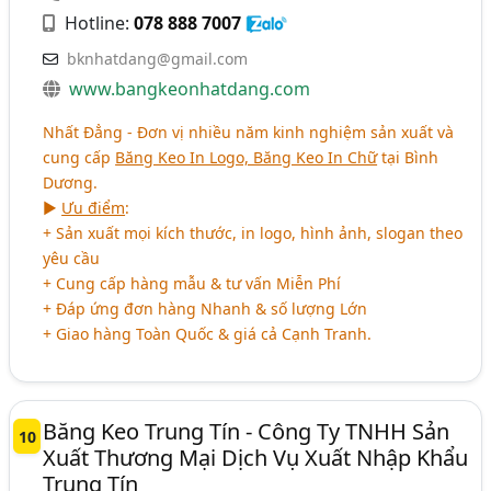
Hotline:
078 888 7007
bknhatdang@gmail.com
www.bangkeonhatdang.com
Nhất Đẳng - Đơn vị nhiều năm kinh nghiệm sản xuất và
cung cấp
Băng Keo In Logo, Băng Keo In Chữ
tại Bình
Dương.
►
Ưu điểm
:
+ Sản xuất mọi kích thước, in logo, hình ảnh, slogan theo
yêu cầu
+ Cung cấp hàng mẫu & tư vấn Miễn Phí
+ Đáp ứng đơn hàng Nhanh & số lượng Lớn
+ Giao hàng Toàn Quốc & giá cả Cạnh Tranh.
Băng Keo Trung Tín - Công Ty TNHH Sản
10
Xuất Thương Mại Dịch Vụ Xuất Nhập Khẩu
Trung Tín