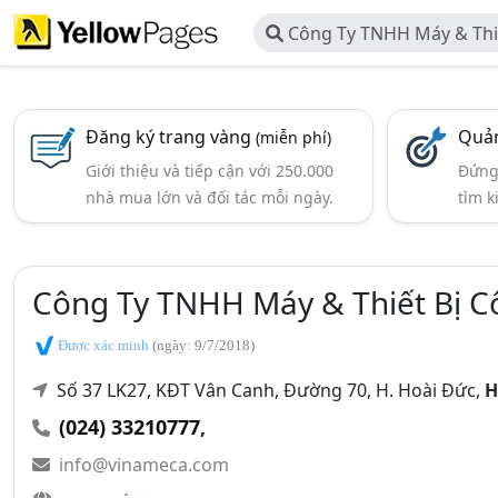
Công Ty TNHH Máy & Thi
Nghiệp Việt Nam
Đăng ký trang vàng
Quản
(miễn phí)
Giới thiệu và tiếp cận với 250.000
Đứng 
nhà mua lớn và đối tác mỗi ngày.
tìm k
Công Ty TNHH Máy & Thiết Bị C
Được xác minh
(ngày: 9/7/2018)
Số 37 LK27, KĐT Vân Canh, Đường 70, H. Hoài Đức,
H
(024) 33210777
,
info@vinameca.com