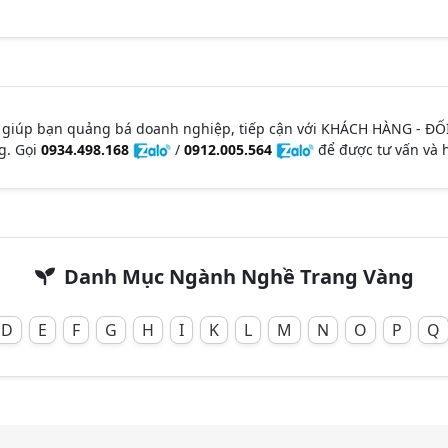
 giúp bạn quảng bá doanh nghiệp, tiếp cận với KHÁCH HÀNG - ĐỐ
g. Gọi
0934.498.168
/
0912.005.564
để được tư vấn và h
Danh Mục Ngành Nghề Trang Vàng
D
E
F
G
H
I
K
L
M
N
O
P
Q