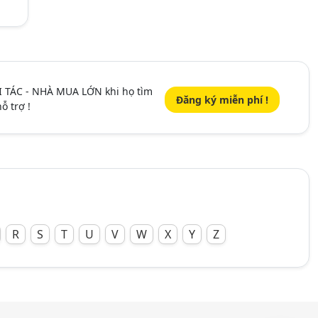
I TÁC - NHÀ MUA LỚN khi họ tìm
Đăng ký miễn phí !
ỗ trợ !
R
S
T
U
V
W
X
Y
Z