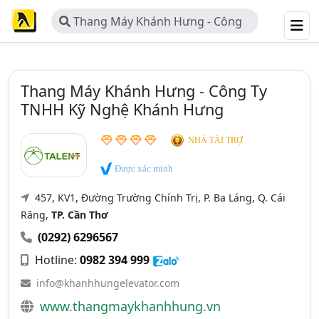
Thang Máy Khánh Hưng - Công
Ty TNHH Kỹ Nghệ Khánh Hưng
Thang Máy Khánh Hưng - Công Ty
TNHH Kỹ Nghệ Khánh Hưng
NHÀ TÀI TRỢ
Được xác minh
457, KV1, Đường Trường Chính Trị, P. Ba Láng, Q. Cái
Răng,
TP. Cần Thơ
(0292) 6296567
Hotline:
0982 394 999
info@khanhhungelevator.com
www.thangmaykhanhhung.vn