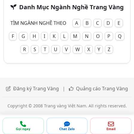
Danh Mục Ngành Nghề Trang Vàng
TÌM NGÀNH NGHỀ THEO
A
B
C
D
E
F
G
H
I
K
L
M
N
O
P
Q
R
S
T
U
V
W
X
Y
Z
Đăng ký Trang Vàng
|
Quảng cáo Trang Vàng
Copyright © 2008 Trang vàng Việt Nam. All rights reserved.
Gọi ngay
Chat Zalo
Email