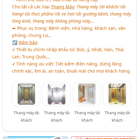
Cho tất cả các loại
Thang Máy
:
Thang máy tải khách/ tải
hàng/ tải thực phẩm/ tải xe hơi/ tải giường bệnh, thang máy
lồng kính, thang máy không phòng máy
,..
➦ Phục vụ trong: Bệnh viện, nhà hàng, khách sạn, văn
phòng, chung cư,..
☑
Đảm bảo
:
√ Thiết bị chính nhập khẩu từ: Đức, ý, Nhật, Hàn, Thái
Lan, Trung Quốc,..
√ Tính năng ưu việt: Tiết kiệm điện năng, dừng tầng
chính xác, êm ái, an toàn, thoải mái cho mọi khách hàng.
Thang máy tải
Thang máy tải
Thang máy tải
Thang máy tải
khách
khách
khách
khách