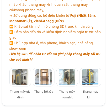
nhập khẩu, thang máy kính quan sát, thang máy
có/không phòng máy,..
→ Sử dụng động cơ, bộ điều khiển từ
Fuji (Nhật Bản),
Montanari (
Ý
), Ziehl-Abegg (Đức)
⏩ Khảo sát tận nơi, mô phỏng 3D trước khi thi công
⏩ Đảm bảo tiến độ và kiểm định nghiêm ngặt trước bàn
giao
⏩ Phù hợp nhà ở, văn phòng, khách sạn, nhà hàng,
showroom
Liên hệ SRG để nhận tư vấn và giải pháp thang máy tối ưu
cho quý khách!
Thang máy gia
Thang hố xây
Thang máy
Thang máy
đình
homelift
kính