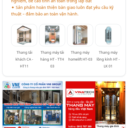
nghiệm, đề cao tính an toàn trong lắp đặt
✦ Sản phẩm hoàn thiện bàn giao luôn đạt yêu cầu kỹ
thuật – đảm bảo an toàn vận hành.
Thang tải
Thang máy tải
Thang máy
Thang máy
khách CA -
hàng HT - TTH
homelift HT-03
lồng kính HT -
HT11
03
LK 01