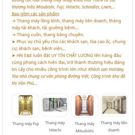
thương hiệu Misubishi, Fuji, Hitachi, Schindler, Liwin
,..
Bao gồm các sản phẩm
:
→ Thang máy lồng kính, thang máy liên doanh, tháng
máy tải khách, tải giường bệnh,..
→ Thang cuốn, thang băng chuyền.
➤ Phục vụ chủ yếu cho các khách sạn, tòa cao ốc, chung
cư, khách sạn, bệnh viện,..
➤ HN E&E luôn đặt
UY TÍN CHẤT LƯỢNG
lên hàng đầu
cùng phong cách hiện đại, trở thành thương hiệu đáng
tin cậy cho nhiều công trình lớn như:
Khách sạn Holiday,
Tòa nhà chung cư văn phòng đường Việt, Công trình khu đô
thị Văn Phú,..
Thang máy
Thang máy liên
Thang máy Fuji
Thang máy
Hitachi
doanh
Mitsubishi