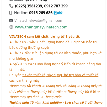
(0225) 3581239
,
0912 787 399
Hotline:
0915 269 686
Vinatech.elevator@gmail.com
www.thangmayvinatech.com
VINATECH cam kết chất lượng từ 3 yếu tố
:
➤
TÍNH AN TOÀN
: Chất lượng hàng đầu, dịch vụ bảo trì,
bảo dưỡng thường xuyên
➤
TÍNH THẨM MỸ
: Tận dụng tối đa kích thước, phù hợp với
mọi không gian
➤
SỰ HÀI LÒNG
: Luôn lắng nghe ý kiến từ khách hàng tận
tâm nhất.
Chuyên
tư vấn thiết kế, xây dựng, hỗ trợ bản vẽ thiết kế
các loại thang máy:
Thang máy tải khách ➾ Thang máy tải hàng ➾ Thang máy tải
thực phẩm ➾ Thang máy bệnh viện ➾ Thang máy tải ô tô ➾
Thang máy gia đình ➾ Thang cuốn
Thương hiệu 10 năm kinh nghiệm - Lựa chọn số 1 với thang