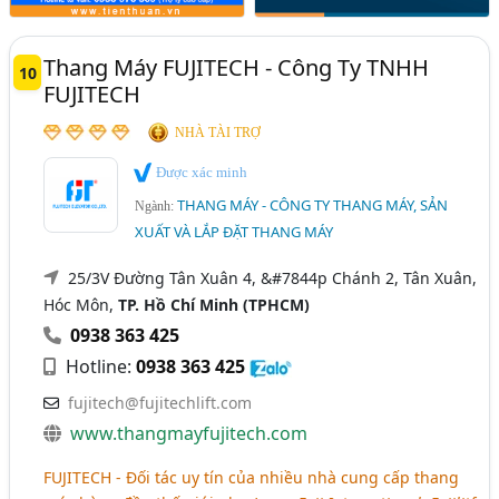
Thang Máy FUJITECH - Công Ty TNHH
10
FUJITECH
NHÀ TÀI TRỢ
Được xác minh
THANG MÁY - CÔNG TY THANG MÁY, SẢN
Ngành:
XUẤT VÀ LẮP ĐẶT THANG MÁY
25/3V Đường Tân Xuân 4, &#7844p Chánh 2, Tân Xuân,
Hóc Môn,
TP. Hồ Chí Minh (TPHCM)
0938 363 425
Hotline:
0938 363 425
fujitech@fujitechlift.com
www.thangmayfujitech.com
FUJITECH - Đối tác uy tín của nhiều nhà cung cấp thang