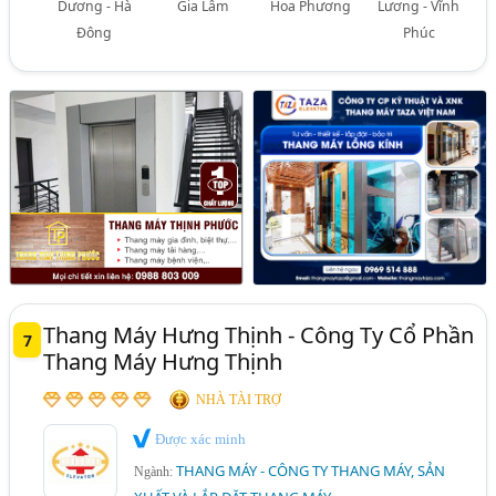
Dương - Hà
Gia Lâm
Hoa Phương
Lương - Vĩnh
Đông
Phúc
Thang Máy Hưng Thịnh - Công Ty Cổ Phần
7
Thang Máy Hưng Thịnh
NHÀ TÀI TRỢ
Được xác minh
THANG MÁY - CÔNG TY THANG MÁY, SẢN
Ngành: