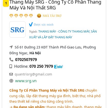
Thang Máy SRG - Công Ty Cổ Phần Thang
Thang Máy Tải Hàng, Thang Máy Tải Thực Phẩm (287)
1
Sơn La
Thái Bình
Thanh Hóa
Máy Và Nội Thất SRG
Thang Máy Bệnh Viện (Tải Giường Bệnh, Chở Băng
Thừa Thiên Huế
TP. Cần Thơ
Vĩnh Phúc
Ca,.) (194)
NHÀ TÀI TRỢ
Đắk Lắk
Bắc Cạn
Bắc Giang
Bình Định
Thang Máy - Thiết Bị, Phụ Tùng Và Linh Kiện Thang
Được xác minh
Máy (182)
THANG MÁY - CÔNG TY THANG MÁY, SẢN
Hà Nam
Hải Dương
Kiên Giang
Long An
Ngành:
Thang Cuốn, Cầu Thang Máy (159)
XUẤT VÀ LẮP ĐẶT THANG MÁY
Ninh Bình
Ninh Thuận
Quảng Bình
Thang Máy Quan Sát, Thang Máy Lồng Kính (156)
Số 61 Đường 23 KĐT Thành Phố Giao Lưu, Phường
Tây Ninh
Đông Ngạc,
Hà Nội
Ngành xem thêm
0702507979
Nhà Thầu Cơ Điện, Cơ Điện Công Trình (684)
Hotline:
070 250 7979
Bãi Đỗ Xe Tự Động, Bãi Đỗ Xe Thông Minh (62)
quantrisrg@gmail.com
www.srg.vn
Công Ty Cổ Phần Thang Máy và Nội Thất SRG
chuyên
cung cấp, lắp đặt thang máy gia đình, biệt thự, nhà phố
theo thiết kế riêng cho từng công trình.
→
Đa dạng sản phẩm:
thang máy liên doanh, thang máy