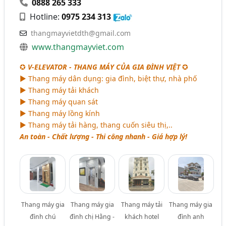
0888 265 333
Hotline:
0975 234 313
thangmayvietdth@gmail.com
www.thangmayviet.com
✪
V-ELEVATOR -
THANG MÁY CỦA GIA ĐÌNH VIỆT
✪
► Thang máy dân dụng: gia đình, biệt thự, nhà phố
► Thang máy tải khách
► Thang máy quan sát
► Thang máy lồng kính
► Thang máy tải hàng, thang cuốn siêu thị,..
An toàn - Chất lượng - Thi công nhanh - Giá hợp lý!
Thang máy gia
Thang máy gia
Thang máy tải
Thang máy gia
đình chú
đình chị Hằng -
khách hotel
đình anh