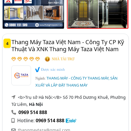
Thang Máy Taza Việt Nam - Công Ty CP Kỹ
4
Thuật Và XNK Thang Máy Taza Việt Nam
NHÀ TÀI TRỢ
Được xác minh
THANG MÁY - CÔNG TY THANG MÁY, SẢN
Ngành:
XUẤT VÀ LẮP ĐẶT THANG MÁY
<b>Trụ sở Hà Nội:</B> Số 70 Phố Dương Khuê, Phường
Từ Liêm,
Hà Nội
0969 514 888
Hotline:
0969 514 888
thangmaytaza@gmail.com