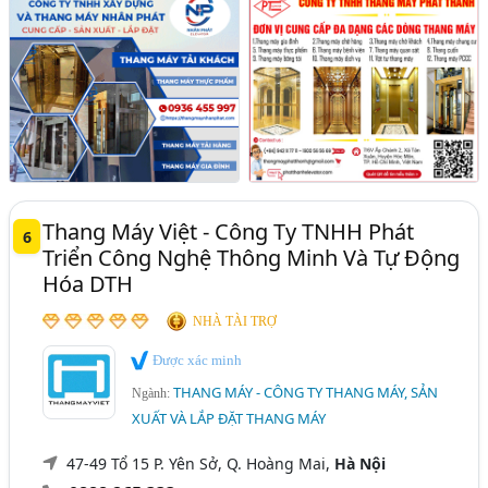
Thang Máy Việt - Công Ty TNHH Phát
6
Triển Công Nghệ Thông Minh Và Tự Động
Hóa DTH
NHÀ TÀI TRỢ
Được xác minh
THANG MÁY - CÔNG TY THANG MÁY, SẢN
Ngành:
XUẤT VÀ LẮP ĐẶT THANG MÁY
47-49 Tổ 15 P. Yên Sở, Q. Hoàng Mai,
Hà Nội