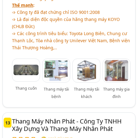
Thế mạnh
:
➩ Công ty đã đạt chứng chỉ ISO 9001:2008
➩ Là đại diện độc quyền của hãng thang máy KOYO
(CHLB Đức)
➩ Các công trình tiêu biểu: Toyota Long Biên, Chung cư
Thạnh Lộc, Tòa nhà công ty Unilever Việt Nam, Bệnh viện
Thái Thượng Hoàng,..
Thang cuốn
Thang máy tải
Thang máy tải
Thang máy gia
bệnh
khách
đình
Thang Máy Nhân Phát - Công Ty TNHH
13
Xây Dựng Và Thang Máy Nhân Phát