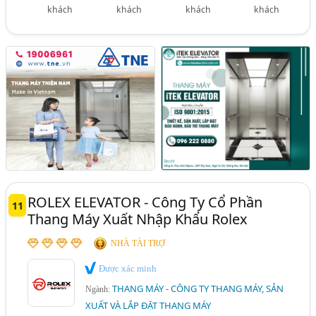
khách
khách
khách
khách
ROLEX ELEVATOR - Công Ty Cổ Phần
11
Thang Máy Xuất Nhập Khẩu Rolex
NHÀ TÀI TRỢ
Được xác minh
THANG MÁY - CÔNG TY THANG MÁY, SẢN
Ngành:
XUẤT VÀ LẮP ĐẶT THANG MÁY