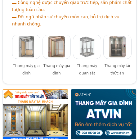
▬ Công nghệ được chuyển giao trực tiếp, sản phẩm chất
lượng toàn cầu.
▬ Đội ngũ nhân sự chuyên môn cao, hỗ trợ dịch vụ
nhanh chóng.
Thang máy gia
Thang máy gia
Thang máy
Thang máy tải
đình
đình
quan sát
thức ăn