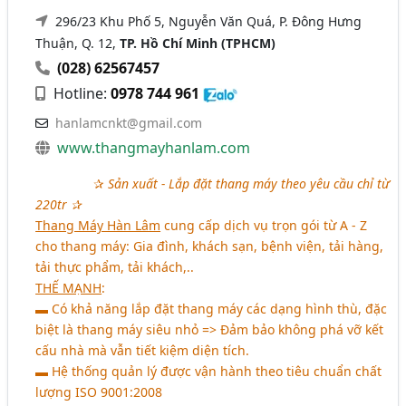
296/23 Khu Phố 5, Nguyễn Văn Quá, P. Đông Hưng
Thuận, Q. 12,
TP. Hồ Chí Minh (TPHCM)
(028) 62567457
Hotline:
0978 744 961
hanlamcnkt@gmail.com
www.thangmayhanlam.com
aaaaaaaa
✰
Sản xuất - Lắp đặt thang máy theo yêu cầu chỉ từ
220tr ✰
Thang Máy Hàn Lâm
cung cấp dịch vụ trọn gói từ A - Z
cho thang máy: Gia đình, khách sạn, bệnh viện, tải hàng,
tải thực phẩm, tải khách,..
THẾ MẠNH
:
▬ Có khả năng lắp đặt thang máy các dạng hình thù, đặc
biệt là thang máy siêu nhỏ => Đảm bảo không phá vỡ kết
cấu nhà mà vẫn tiết kiệm diện tích.
▬ Hệ thống quản lý được vận hành theo tiêu chuẩn chất
lượng ISO 9001:2008