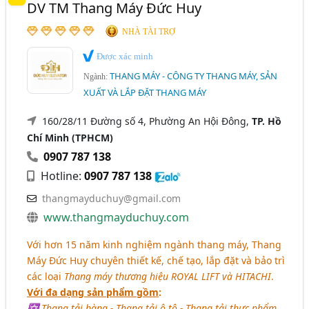
DV TM Thang Máy Đức Huy
NHÀ TÀI TRỢ
Được xác minh
THANG MÁY - CÔNG TY THANG MÁY, SẢN
Ngành:
XUẤT VÀ LẮP ĐẶT THANG MÁY
160/28/11 Đường số 4, Phường An Hội Đông,
TP. Hồ
Chí Minh (TPHCM)
0907 787 138
Hotline:
0907 787 138
thangmayduchuy@gmail.com
www.thangmayduchuy.com
Với hơn 15 năm kinh nghiệm ngành thang máy, Thang
Máy Đức Huy chuyên thiết kế, chế tạo, lắp đặt và bảo trì
các loại
Thang máy thương hiệu ROYAL LIFT và HITACHI
.
Với đa dạng sản phẩm gồm
:
✡ Thang tải hàng - Thang tải ô tô - Thang tải thực phẩm