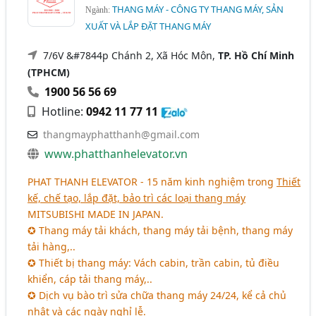
THANG MÁY - CÔNG TY THANG MÁY, SẢN
Ngành:
XUẤT VÀ LẮP ĐẶT THANG MÁY
7/6V &#7844p Chánh 2, Xã Hóc Môn,
TP. Hồ Chí Minh
(TPHCM)
1900 56 56 69
Hotline:
0942 11 77 11
thangmayphatthanh@gmail.com
www.phatthanhelevator.vn
PHAT THANH ELEVATOR - 15 năm kinh nghiệm trong
Thiết
kế, chế tạo, lắp đặt, bảo trì các loại thang máy
MITSUBISHI MADE IN JAPAN.
✪ Thang máy tải khách, thang máy tải bệnh, thang máy
tải hàng,..
✪ Thiết bị thang máy: Vách cabin, trần cabin, tủ điều
khiển, cáp tải thang máy,..
✪ Dịch vụ bào trì sửa chữa thang máy 24/24, kể cả chủ
nhật và các ngày nghỉ lễ.