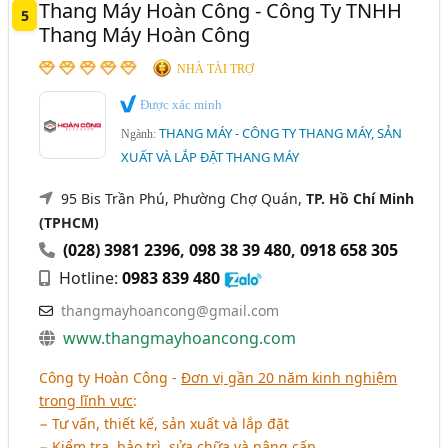
Thang Máy Hoàn Công - Công Ty TNHH
5
Thang Máy Hoàn Công
NHÀ TÀI TRỢ
Được xác minh
THANG MÁY - CÔNG TY THANG MÁY, SẢN
Ngành:
XUẤT VÀ LẮP ĐẶT THANG MÁY
95 Bis Trần Phú, Phường Chợ Quán,
TP. Hồ Chí Minh
(TPHCM)
(028) 3981 2396
,
098 38 39 480
,
0918 658 305
Hotline:
0983 839 480
thangmayhoancong@gmail.com
www.thangmayhoancong.com
Công ty Hoàn Công -
Đơn vị gần 20 năm kinh nghiệm
trong lĩnh vực
:
− Tư vấn, thiết kế, sản xuất và lắp đặt
− Kiểm tra, bảo trì, sửa chữa và nâng cấp