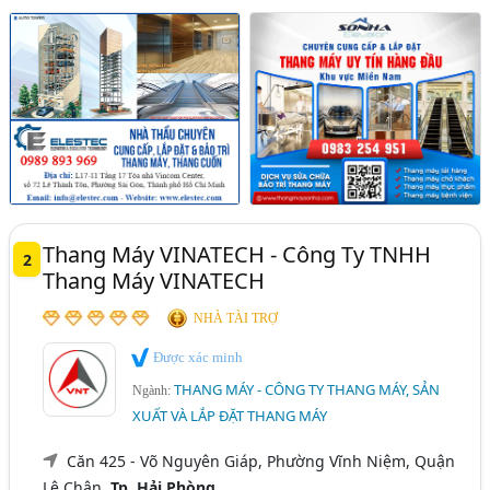
Thang Máy VINATECH - Công Ty TNHH
2
Thang Máy VINATECH
NHÀ TÀI TRỢ
Được xác minh
THANG MÁY - CÔNG TY THANG MÁY, SẢN
Ngành:
XUẤT VÀ LẮP ĐẶT THANG MÁY
Căn 425 - Võ Nguyên Giáp, Phường Vĩnh Niệm, Quận
Lê Chân,
Tp. Hải Phòng