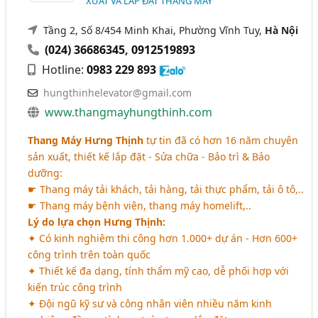
XUẤT VÀ LẮP ĐẶT THANG MÁY
Tầng 2, Số 8/454 Minh Khai, Phường Vĩnh Tuy,
Hà Nội
(024) 36686345
,
0912519893
Hotline:
0983 229 893
hungthinhelevator@gmail.com
www.thangmayhungthinh.com
Thang Máy Hưng Thịnh
tự tin đã có hơn 16 năm chuyên
sản xuất, thiết kế lắp đặt - Sửa chữa - Bảo trì & Bảo
dưỡng:
☛ Thang máy tải khách, tải hàng, tải thực phẩm, tải ô tô,..
☛ Thang máy bệnh viện, thang máy homelift,..
Lý do lựa chọn Hưng Thịnh:
✦ Có kinh nghiệm thi công hơn 1.000+ dự án - Hơn 600+
công trình trên toàn quốc
✦ Thiết kế đa dạng, tính thẩm mỹ cao, dễ phối hợp với
kiến trúc công trình
✦ Đội ngũ kỹ sư và công nhân viên nhiều năm kinh