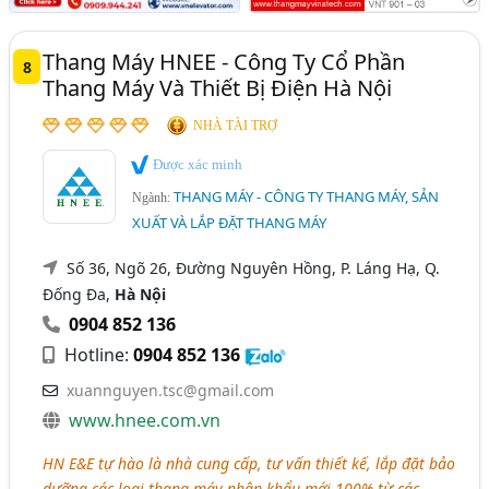
Thang Máy HNEE - Công Ty Cổ Phần
8
Thang Máy Và Thiết Bị Điện Hà Nội
NHÀ TÀI TRỢ
Được xác minh
THANG MÁY - CÔNG TY THANG MÁY, SẢN
Ngành:
XUẤT VÀ LẮP ĐẶT THANG MÁY
Số 36, Ngõ 26, Đường Nguyên Hồng, P. Láng Hạ, Q.
Đống Đa,
Hà Nội
0904 852 136
Hotline:
0904 852 136
xuannguyen.tsc@gmail.com
www.hnee.com.vn
HN E&E tự hào là nhà cung cấp, tư vấn thiết kế, lắp đặt bảo
dưỡng các loại thang máy nhập khẩu mới 100% từ các