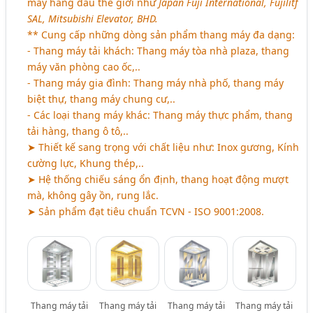
máy hàng đầu thế giới như
Japan Fuji International, Fujilitf
SAL, Mitsubishi Elevator, BHD.
** Cung cấp những dòng sản phẩm thang máy đa dạng:
- Thang máy tải khách: Thang máy tòa nhà plaza, thang
máy văn phòng cao ốc,..
- Thang máy gia đình: Thang máy nhà phố, thang máy
biệt thự, thang máy chung cư,..
- Các loại thang máy khác: Thang máy thực phẩm, thang
tải hàng, thang ô tô,..
➤ Thiết kế sang trọng với chất liệu như: Inox gương, Kính
cường lực, Khung thép,..
➤ Hệ thống chiếu sáng ổn định, thang hoạt động mượt
mà, không gây ồn, rung lắc.
➤ Sản phẩm đạt tiêu chuẩn TCVN - ISO 9001:2008.
Thang máy tải
Thang máy tải
Thang máy tải
Thang máy tải