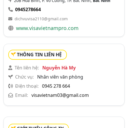
20B Hòa Bình, P. Võ Cường, TP. Bắc Ninh,
Bắc Ninh
0945278664
dichvuvisa2110@gmail.com
www.visavietnampro.com
THÔNG TIN LIÊN HỆ
Tên liên hệ:
Nguyễn Hà My
Chức vụ:
Nhân viên văn phòng
Điện thoại:
0945 278 664
Email:
visavietnam03@gmail.com