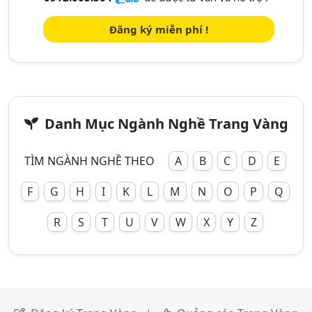
Đăng ký miễn phí !
Danh Mục Ngành Nghề Trang Vàng
TÌM NGÀNH NGHỀ THEO
A
B
C
D
E
F
G
H
I
K
L
M
N
O
P
Q
R
S
T
U
V
W
X
Y
Z