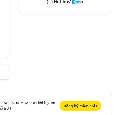
(số
Hotline/
)
I TÁC - NHÀ MUA LỚN khi họ tìm
Đăng ký miễn phí !
ỗ trợ !