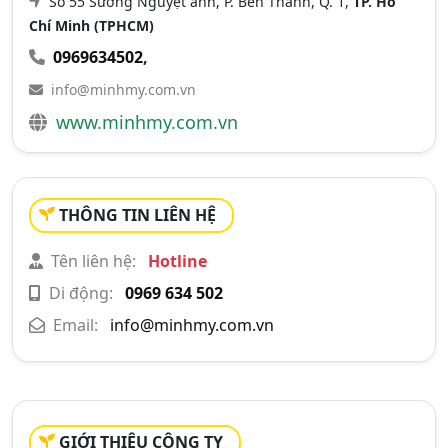
Số 55 Sương Nguyệt ánh, P. Bến Thành, Q. 1,
TP. Hồ
Chí Minh (TPHCM)
0969634502
,
info@minhmy.com.vn
www.minhmy.com.vn
THÔNG TIN LIÊN HỆ
Tên liên hệ:
Hotline
Di động:
0969 634 502
Email:
info@minhmy.com.vn
GIỚI THIỆU CÔNG TY