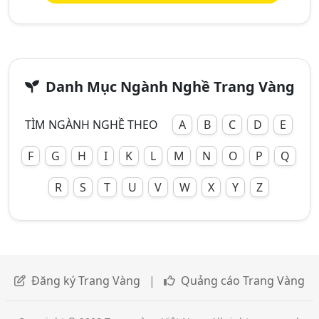
Danh Mục Ngành Nghề Trang Vàng
TÌM NGÀNH NGHỀ THEO
A
B
C
D
E
F
G
H
I
K
L
M
N
O
P
Q
R
S
T
U
V
W
X
Y
Z
Đăng ký Trang Vàng
|
Quảng cáo Trang Vàng