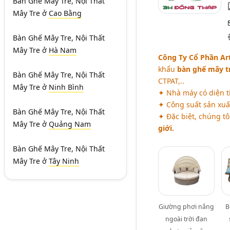
Bàn Ghế Mây Tre, Nội Thất
Mây Tre
ở
Cao Bằng
Bàn Ghế Mây Tre, Nội Thất
Mây Tre
ở
Hà Nam
Công Ty Cổ Phần Ar
khẩu
bàn ghế mây t
Bàn Ghế Mây Tre, Nội Thất
CTPAT,..
Mây Tre
ở
Ninh Bình
✦ Nhà máy có diện t
✦ Công suất sản xuấ
Bàn Ghế Mây Tre, Nội Thất
✦ Đặc biệt, chúng t
Mây Tre
ở
Quảng Nam
giới.
Bàn Ghế Mây Tre, Nội Thất
Mây Tre
ở
Tây Ninh
Giường phơi nắng
B
ngoài trời đan