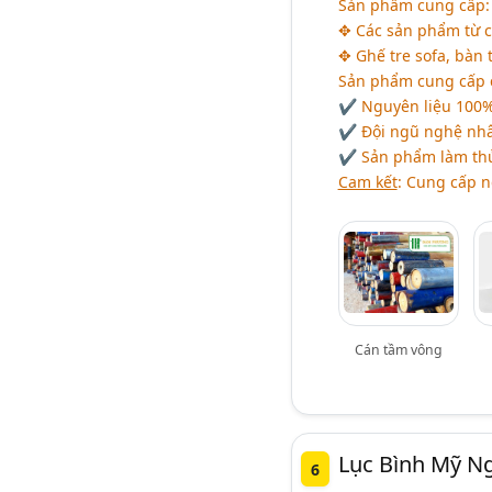
Sản phẩm cung cấp:
✥ Các sản phẩm từ c
✥ Ghế tre sofa, bàn 
Sản phẩm cung cấp c
✔ Nguyên liệu 100%
✔ Đội ngũ nghệ nhân
✔ Sản phẩm làm th
Cam kết
: Cung cấp n
Cán tầm vông
Lục Bình Mỹ 
6