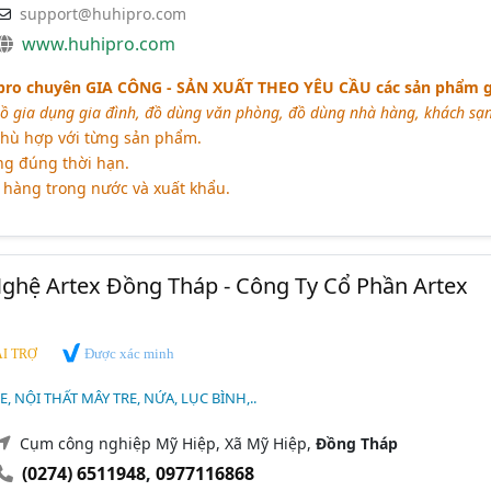
support@huhipro.com
www.huhipro.com
pro chuyên
GIA CÔNG - SẢN XUẤT THEO YÊU CẦU
các sản phẩm g
ồ gia dụng gia đình, đồ dùng văn phòng, đồ dùng nhà hàng, khách sạn
phù hợp với từng sản phẩm.
g đúng thời hạn.
hàng trong nước và xuất khẩu.
ghệ Artex Đồng Tháp - Công Ty Cổ Phần Artex
Được xác minh
I TRỢ
, NỘI THẤT MÂY TRE, NỨA, LỤC BÌNH,..
Cụm công nghiệp Mỹ Hiệp, Xã Mỹ Hiệp,
Đồng Tháp
(0274) 6511948
,
0977116868