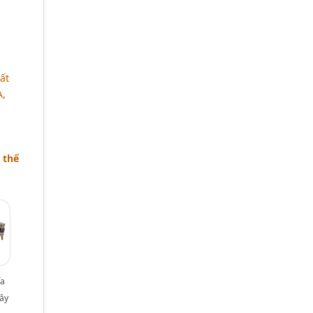
ất
A,
 thế
fa
ây