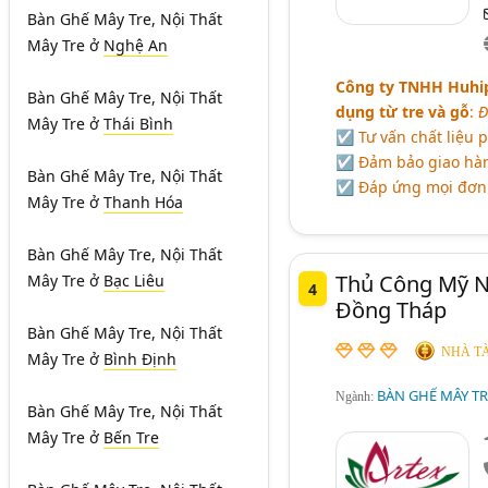
Bàn Ghế Mây Tre, Nội Thất
Mây Tre
ở
Nghệ An
Công ty TNHH Huhi
Bàn Ghế Mây Tre, Nội Thất
dụng từ tre và gỗ
:
Đ
Mây Tre
ở
Thái Bình
☑ Tư vấn chất liệu 
☑ Đảm bảo giao hàn
Bàn Ghế Mây Tre, Nội Thất
☑ Đáp ứng mọi đơn 
Mây Tre
ở
Thanh Hóa
Bàn Ghế Mây Tre, Nội Thất
Thủ Công Mỹ N
Mây Tre
ở
Bạc Liêu
4
Đồng Tháp
Bàn Ghế Mây Tre, Nội Thất
NHÀ TÀ
Mây Tre
ở
Bình Định
BÀN GHẾ MÂY TRE
Ngành:
Bàn Ghế Mây Tre, Nội Thất
Mây Tre
ở
Bến Tre