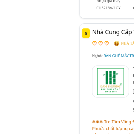
nhựa giả mây
CH5218A/1GY
Nhà Cung Cấp
5
NHÀ TÀ
BÀN GHẾ MÂY TRE
Ngành:
✾✾✾ Tre Tầm Vông Đ
Phước chất lượng c