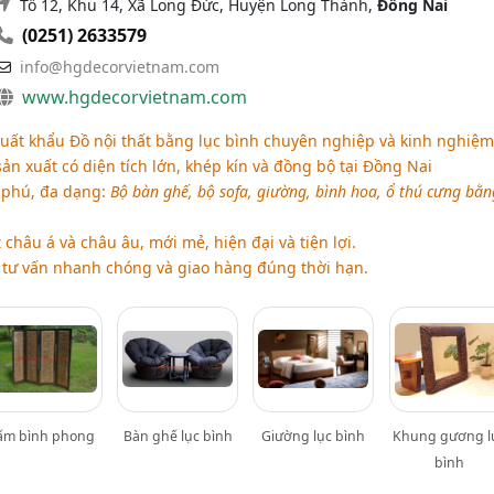
Tổ 12, Khu 14, Xã Long Đức, Huyện Long Thành,
Đồng Nai
(0251) 2633579
info@hgdecorvietnam.com
www.hgdecorvietnam.com
uất khẩu Đồ nội thất bằng lục bình chuyên nghiệp và kinh nghiệm
 xuất có diện tích lớn, khép kín và đồng bộ tại Đồng Nai
phú, đa dạng:
Bộ bàn ghế, bộ sofa, giường, bình hoa, ổ thú cưng bằn
châu á và châu âu, mới mẻ, hiện đại và tiện lợi.
tư vấn nhanh chóng và giao hàng đúng thời hạn.
ấm bình phong
Bàn ghế lục bình
Giường lục bình
Khung gương l
bình