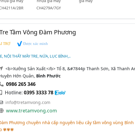
nhựa giả mây
nhựa giả mây
giả mây
CH4211A/2BR
CH4279A/7GY
 Tre Tầm Vông Đàm Phương
Được xác minh
I TRỢ
, NỘI THẤT MÂY TRE, NỨA, LỤC BÌNH,..
<b>Xưởng Sản Xuất:</b> Tổ 8, &#7844p Thanh Sơn, Xã Thanh A
Huyện Hớn Quản,
Bình Phước
0986 265 346
Hotline:
0395 3333 78
info@tretamvong.com
www.tretamvong.com
àm Phương chuyên nhà cấp nguyên liệu cây tầm vông vùng Bình
ao ✾✾✾