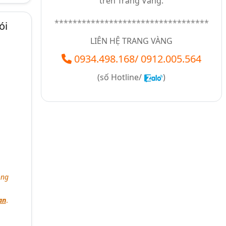
trên Trang Vàng.
**********************************
ói
LIÊN HỆ TRANG VÀNG
0934.498.168
/
0912.005.564
(số
Hotline/
)
ông
an
.