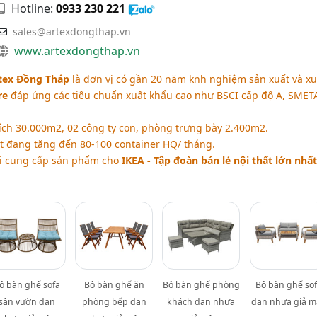
Hotline:
0933 230 221
sales@artexdongthap.vn
www.artexdongthap.vn
tex Đồng Tháp
là đơn vị có gần 20 năm knh nghiệm sản xuất và xu
re
đáp ứng các tiêu chuẩn xuất khẩu cao như BSCI cấp độ A, SMET
ích 30.000m2, 02 công ty con, phòng trưng bày 2.400m2.
t đang tăng đến 80-100 container HQ/ tháng.
ôi cung cấp sản phẩm cho
IKEA - Tập đoàn bán lẻ nội thất lớn nhất
ộ bàn ghế sofa
Bộ bàn ghế ăn
Bộ bàn ghế phòng
Bộ bàn ghế so
sân vườn đan
phòng bếp đan
khách đan nhựa
đan nhựa giả m