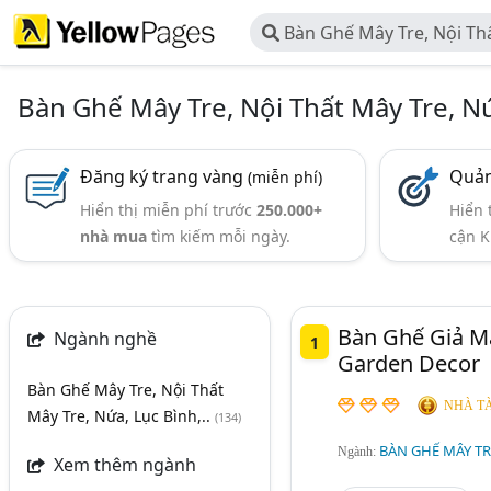
Bàn Ghế Mây Tre, Nội Thấ
Lục Bình,..
Bàn Ghế Mây Tre, Nội Thất Mây Tre, Nứ
Đăng ký trang vàng
Quản
(miễn phí)
Hiển thị miễn phí trước
250.000+
Hiển 
nhà mua
tìm kiếm mỗi ngày.
cận K
Bàn Ghế Giả M
Ngành nghề
1
Garden Decor
Bàn Ghế Mây Tre, Nội Thất
NHÀ TÀ
Mây Tre, Nứa, Lục Bình,..
(134)
BÀN GHẾ MÂY TRE
Ngành:
Xem thêm ngành