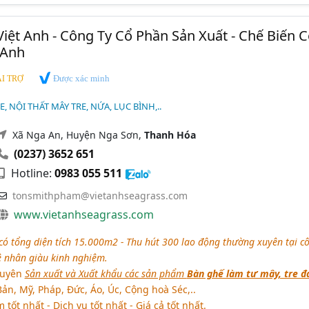
Việt Anh - Công Ty Cổ Phần Sản Xuất - Chế Biến C
 Anh
Được xác minh
I TRỢ
, NỘI THẤT MÂY TRE, NỨA, LỤC BÌNH,..
Xã Nga An, Huyện Nga Sơn,
Thanh Hóa
(0237) 3652 651
Hotline:
0983 055 511
tonsmithpham@vietanhseagrass.com
www.vietanhseagrass.com
có tổng diện tích 15.000m2 - Thu hút 300 lao động thường xuyên tại c
ệ nhân giàu kinh nghiệm.
huyên
Sản xuất và Xuất khẩu các sản phẩm
Bàn ghế làm tư mây, tre đ
Bản, Mỹ, Pháp, Đức, Áo, Úc, Cộng hoà Séc,..
 tốt nhất - Dịch vụ tốt nhất - Giá cả tốt nhất.