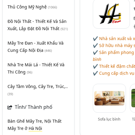
Thủ Công Mỹ Nghệ
(1066)
Đồ Nội Thất - Thiết Kế Và Sản
Xuất, Lắp Đặt Đồ Nội Thất
(921)
✔ Nhà sản xuất và x
Mây Tre Đan - Xuất Khẩu Và
✔ Sở hữu nhà máy sản
Cung Cấp Nội Địa
(446)
✔ Sản phẩm phong 
bình
Nhà Tre Mái Lá - Thiết Kế Và
✔ Thiết kế đậm chất 
Thi Công
✔ Cung cấp dịch vụ 
(96)
Cây Tầm Vông, Cây Tre, Trúc,..
(39)
Tỉnh/ Thành phố
Sofa lục bình
T
Bàn Ghế Mây Tre, Nội Thất
Mây Tre
ở
Hà Nội