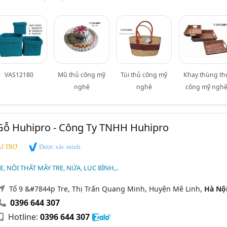
VAS12180
Mũ thủ công mỹ
Túi thủ công mỹ
Khay thùng th
nghệ
nghệ
công mỹ ngh
Gỗ Huhipro - Công Ty TNHH Huhipro
Được xác minh
I TRỢ
, NỘI THẤT MÂY TRE, NỨA, LỤC BÌNH,..
Tổ 9 &#7844p Tre, Thị Trấn Quang Minh, Huyện Mê Linh,
Hà Nộ
0396 644 307
Hotline:
0396 644 307