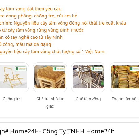
ây tầm vông đặt theo yêu cầu
tre dạng phẳng, chõng tre, củi em bé
hính: Nguyên liệu cây tầm vông đóng nội thất tre xuất khẩu
 từ cây tầm vông rừng vùng Bình Phước
 có tay nghề cao từ Tây Ninh
ủ công, mẫu mã đa dạng
guyên liệu cây tầm vông chất lượng số 1 Việt Nam.
Chõng tre
Ghế tre nhỏ lục
Ghế tầm vông
Thang tầm vô
giác
Nghệ Home24H- Công Ty TNHH Home24h