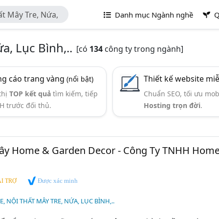
t Mây Tre, Nứa,
Danh mục Ngành nghề
Q
a, Lục Bình,..
[có
134
công ty trong ngành]
g cáo trang vàng
Thiết kế website mi
(nổi bật)
thị
TOP kết quả
tìm kiếm, tiếp
Chuẩn SEO, tối ưu mob
H trước đối thủ.
Hosting trọn đời
.
ây Home & Garden Decor - Công Ty TNHH Hom
Được xác minh
I TRỢ
, NỘI THẤT MÂY TRE, NỨA, LỤC BÌNH,..