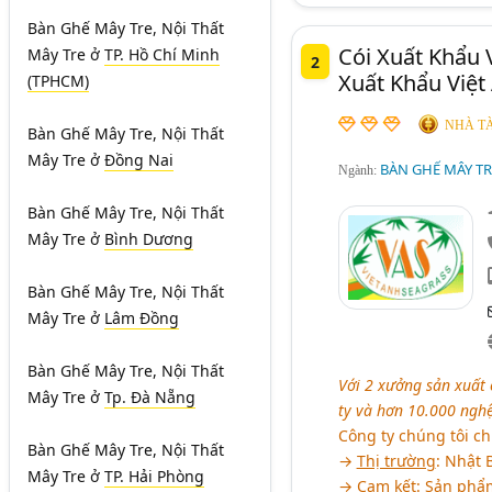
Bàn Ghế Mây Tre, Nội Thất
Cói Xuất Khẩu 
Mây Tre
ở
TP. Hồ Chí Minh
2
Xuất Khẩu Việt
(TPHCM)
NHÀ TÀ
Bàn Ghế Mây Tre, Nội Thất
Mây Tre
ở
Đồng Nai
BÀN GHẾ MÂY TRE
Ngành:
Bàn Ghế Mây Tre, Nội Thất
Mây Tre
ở
Bình Dương
Bàn Ghế Mây Tre, Nội Thất
Mây Tre
ở
Lâm Đồng
Bàn Ghế Mây Tre, Nội Thất
Với 2 xưởng sản xuất 
Mây Tre
ở
Tp. Đà Nẵng
ty và hơn 10.000 ngh
Công ty chúng tôi c
Bàn Ghế Mây Tre, Nội Thất
→
Thị trường
: Nhật 
Mây Tre
ở
TP. Hải Phòng
→
Cam kết
: Sản phẩm