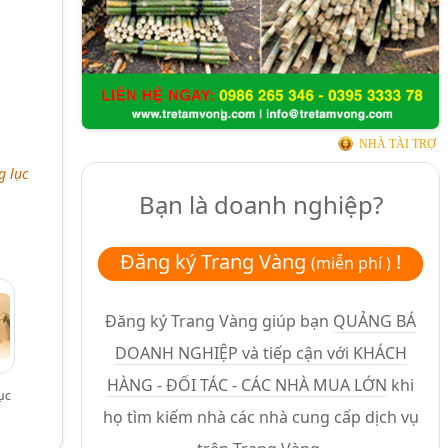
NHÀ TÀI TRỢ
g lục
Bạn là doanh nghiệp?
Đăng ký Trang Vàng
!
(miễn phí )
Đăng ký Trang Vàng giúp bạn
QUẢNG BÁ
DOANH NGHIỆP và tiếp cận với KHÁCH
HÀNG - ĐỐI TÁC - CÁC NHÀ MUA LỚN
khi
ục
họ tìm kiếm nhà các nhà cung cấp dịch vụ