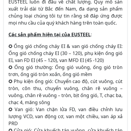
EUSTEEL luôn đi đầu về chất lượng. Quy mô sản
xuất trải dài từ Bắc đến Nam, đa dạng sản phẩm
chủng loại chúng tôi tự tin rằng sẽ đáp ứng được
mọi nhu cầu của quý khách hàng trên toàn quốc.
Các sản phẩm hiện tại của EUSTEEL
:
✪ Ống gió chống cháy EI & van gió chống cháy EI:
Ống gió chống cháy EI (30 – 120), phụ kiện ống gió
EI, van FD EI (45 – 120), van MFD EI (45 -120)
✪ Ống gió thường: Ống gió vuông, ống gió tròn
trơn, ống gió tròn xoắn, ống gió mềm
✪ Phụ kiện ống gió: Chuyển cao độ, cút vuông, cút
tròn, côn thu, chuyển vuông, chân rẽ vuông –
vuông, chân rẽ vuông – tròn, bịt ống gió, T, chạc ba,
chạc 4, măng sông
✪ Van gió: Van chặn lửa FD, van điều chỉnh lưu
lượng VCD, van động cơ, van một chiều, van áp xả
PRD
✪ Cửa gió: Cửa khuếch tán vuông, cửa khuếch tán