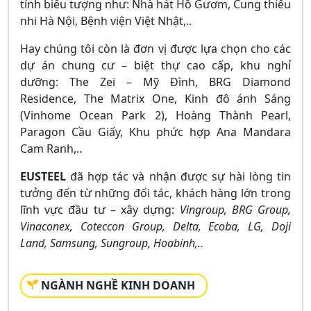
tính biểu tượng như: Nhà hát Hồ Gươm, Cung thiếu
nhi Hà Nội, Bệnh viện Việt Nhật,..
Hay chúng tôi còn là đơn vị được lựa chọn cho các
dự án chung cư – biệt thự cao cấp, khu nghỉ
dưỡng: The Zei – Mỹ Đình, BRG Diamond
Residence, The Matrix One, Kinh đô ánh Sáng
(Vinhome Ocean Park 2), Hoàng Thành Pearl,
Paragon Cầu Giấy, Khu phức hợp Ana Mandara
Cam Ranh,..
EUSTEEL
đã hợp tác và nhận được sự hài lòng tin
tưởng đến từ những đối tác, khách hàng lớn trong
lĩnh vực đầu tư – xây dựng:
Vingroup, BRG Group,
Vinaconex, Coteccon Group, Delta, Ecoba, LG, Doji
Land, Samsung, Sungroup, Hoabinh,..
NGÀNH NGHỀ KINH DOANH