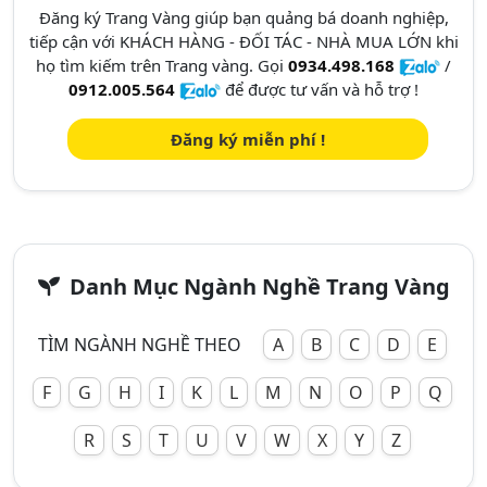
Đăng ký Trang Vàng giúp bạn quảng bá doanh nghiệp,
tiếp cận với KHÁCH HÀNG - ĐỐI TÁC - NHÀ MUA LỚN khi
họ tìm kiếm trên Trang vàng. Gọi
0934.498.168
/
0912.005.564
để được tư vấn và hỗ trợ !
Đăng ký miễn phí !
Danh Mục Ngành Nghề Trang Vàng
TÌM NGÀNH NGHỀ THEO
A
B
C
D
E
F
G
H
I
K
L
M
N
O
P
Q
R
S
T
U
V
W
X
Y
Z