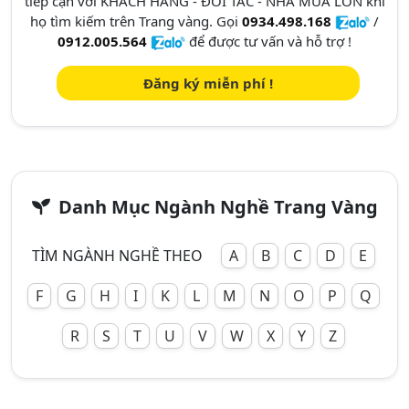
tiếp cận với KHÁCH HÀNG - ĐỐI TÁC - NHÀ MUA LỚN khi
họ tìm kiếm trên Trang vàng. Gọi
0934.498.168
/
0912.005.564
để được tư vấn và hỗ trợ !
Đăng ký miễn phí !
Danh Mục Ngành Nghề Trang Vàng
TÌM NGÀNH NGHỀ THEO
A
B
C
D
E
F
G
H
I
K
L
M
N
O
P
Q
R
S
T
U
V
W
X
Y
Z