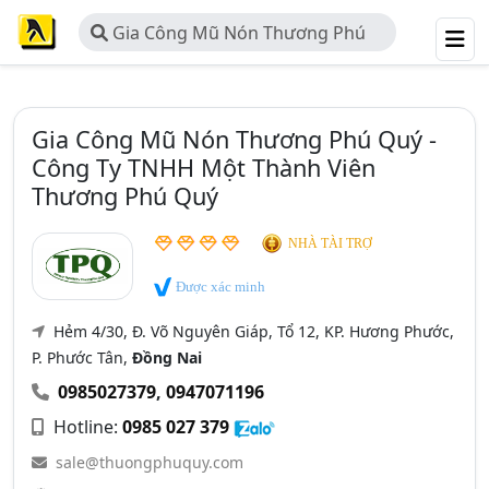
Gia Công Mũ Nón Thương Phú
Quý - Công Ty TNHH Một Thành
Viên Thương Phú Quý
Gia Công Mũ Nón Thương Phú Quý -
Công Ty TNHH Một Thành Viên
Thương Phú Quý
NHÀ TÀI TRỢ
Được xác minh
Hẻm 4/30, Đ. Võ Nguyên Giáp, Tổ 12, KP. Hương Phước,
P. Phước Tân,
Đồng Nai
0985027379
,
0947071196
Hotline:
0985 027 379
sale@thuongphuquy.com