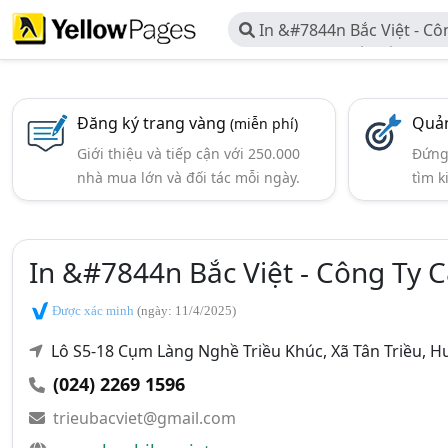
In &#7844n Bắc Việt - C
Ph&#7847n Thiết Kế In &#7
Đăng ký trang vàng
Quản
(miễn phí)
Giới thiệu và tiếp cận với 250.000
Đứng 
nhà mua lớn và đối tác mỗi ngày.
tìm k
In &#7844n Bắc Việt - Công Ty
Được xác minh
(ngày: 11/4/2025)
Lô S5-18 Cụm Làng Nghề Triều Khúc, Xã Tân Triều, H
(024) 2269 1596
trieubacviet@gmail.com