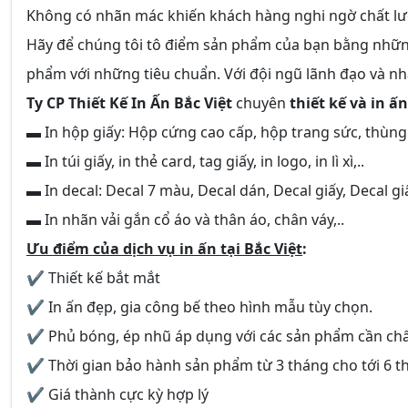
Không có nhãn mác khiến khách hàng nghi ngờ chất lư
Hãy để chúng tôi tô điểm sản phẩm của bạn bằng những
phẩm với những tiêu chuẩn. Với đội ngũ lãnh đạo và n
Ty CP Thiết Kế In Ấn Bắc Việt
chuyên
thiết kế và in ấ
▬ In hộp giấy: Hộp cứng cao cấp, hộp trang sức, thùng 
▬ In túi giấy, in thẻ card, tag giấy, in logo, in lì xì,..
▬ In decal: Decal 7 màu, Decal dán, Decal giấy, Decal g
▬ In nhãn vải gắn cổ áo và thân áo, chân váy,..
Ưu điểm của dịch vụ in ấn tại Bắc Việt
:
✔ Thiết kế bắt mắt
✔ In ấn đẹp, gia công bế theo hình mẫu tùy chọn.
✔ Phủ bóng, ép nhũ áp dụng với các sản phẩm cần chất
✔ Thời gian bảo hành sản phẩm từ 3 tháng cho tới 6 t
✔ Giá thành cực kỳ hợp lý