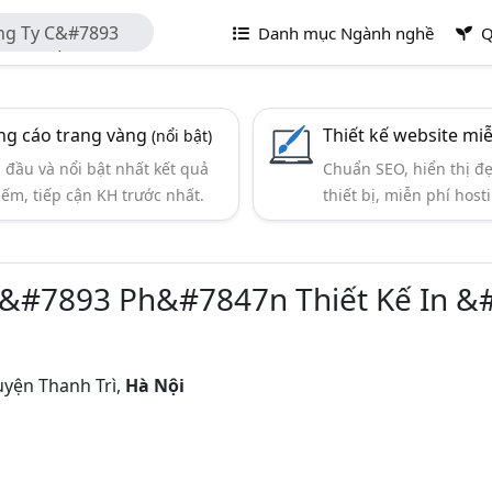
ông Ty C&#7893
Danh mục Ngành nghề
Q
844n Bắc Việt
g cáo trang vàng
Thiết kế website mi
(nổi bật)
đầu và nổi bật nhất kết quả
Chuẩn SEO, hiển thị đ
iếm, tiếp cận KH trước nhất.
thiết bị, miễn phí hosti
 C&#7893 Ph&#7847n Thiết Kế In &
uyện Thanh Trì,
Hà Nội