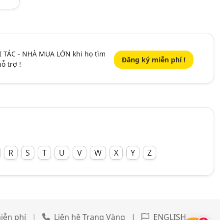
I TÁC - NHÀ MUA LỚN khi họ tìm
Đăng ký miễn phí !
ỗ trợ !
R
S
T
U
V
W
X
Y
Z
iễn phí
|
Liên hệ Trang Vàng
|
ENGLISH