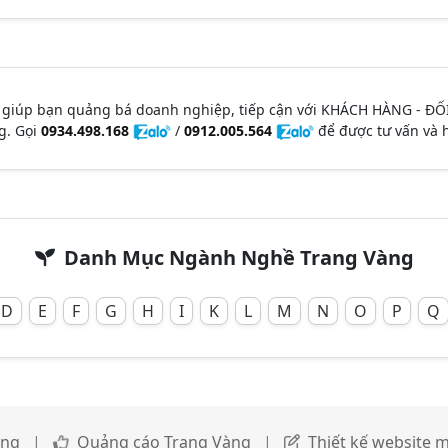
 giúp bạn quảng bá doanh nghiệp, tiếp cận với KHÁCH HÀNG - ĐỐ
g. Gọi
0934.498.168
/
0912.005.564
để được tư vấn và h
Danh Mục Ngành Nghề Trang Vàng
D
E
F
G
H
I
K
L
M
N
O
P
Q
àng
|
Quảng cáo Trang Vàng
|
Thiết kế website m