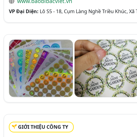
www.baobibacviet.vn
VP Đại Diện:
Lô S5 - 18, Cụm Làng Nghề Triều Khúc, Xã 
GIỚI THIỆU CÔNG TY