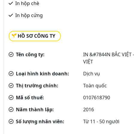
In hộp chè
In hộp cứng
HỒ SƠ CÔNG TY
Tên công ty:
IN &#7844N BẮC VIỆT
VIỆT
Loại hình kinh doanh:
Dịch vụ
Thị trường chính:
Toàn quốc
Mã số thuế:
0107618790
Năm thành lập:
2016
Số lượng nhân viên:
Từ 11 - 50 người