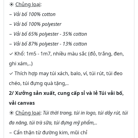
☀
Chủng loại
:
− Vải bố 100% cotton
− Vải bố 100% polyester
− Vải bố 65% polyester - 35% cotton
− Vải bố 87% polyester - 13% cotton
✓ Khổ: 1m5 - 1m7, nhiều màu sắc (đỏ, trắng, đen,
ghi xám,..)
✓ Thích hợp may túi xách, balo, ví, túi rút, túi đeo
chéo, túi đựng quà tặng,..
2/ Xưởng sản xuất, cung cấp sỉ và lẻ Túi vải bố,
vải canvas
☀
Chủng loại
:
Túi thời trang, túi in logo, túi dây rút, túi
đa năng, túi trà sữa, túi đựng mỹ phẩm,..
− Cẩn thận từ đường kim, mũi chỉ