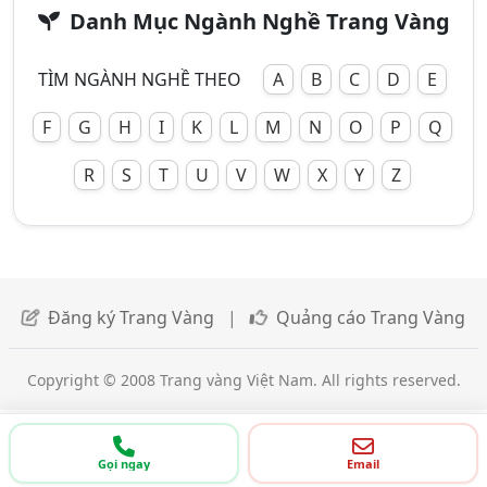
Danh Mục Ngành Nghề Trang Vàng
TÌM NGÀNH NGHỀ THEO
A
B
C
D
E
F
G
H
I
K
L
M
N
O
P
Q
R
S
T
U
V
W
X
Y
Z
Đăng ký Trang Vàng
|
Quảng cáo Trang Vàng
Copyright © 2008 Trang vàng Việt Nam. All rights reserved.
Gọi ngay
Email