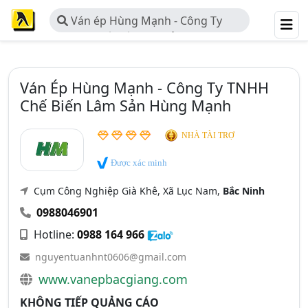
Ván ép Hùng Mạnh - Công Ty
TNHH Chế Biến Lâm Sản Hùng
Mạnh
Ván Ép Hùng Mạnh - Công Ty TNHH
Chế Biến Lâm Sản Hùng Mạnh
NHÀ TÀI TRỢ
Được xác minh
Cụm Công Nghiệp Già Khê, Xã Lục Nam,
Bắc Ninh
0988046901
Hotline:
0988 164 966
nguyentuanhnt0606@gmail.com
www.vanepbacgiang.com
KHÔNG TIẾP QUẢNG CÁO