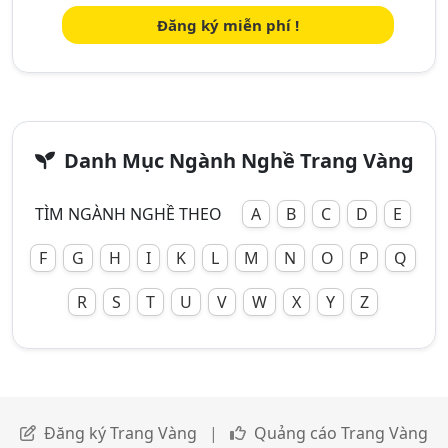
Đăng ký miễn phí !
Danh Mục Ngành Nghề Trang Vàng
TÌM NGÀNH NGHỀ THEO
A
B
C
D
E
F
G
H
I
K
L
M
N
O
P
Q
R
S
T
U
V
W
X
Y
Z
Đăng ký Trang Vàng
|
Quảng cáo Trang Vàng