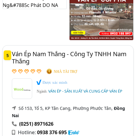
Ván Ép Nam Thắng - Công Ty TNHH Nam
5
Thắng
NHÀ TÀI TRỢ
Được xác minh
VÁN ÉP - SẢN XUẤT VÀ CUNG CẤP VÁN ÉP
Ngành:
Số 153, Tổ 5, KP Tân Cang, Phường Phước Tân,
Đồng
Nai
(0251) 8971626
Hotline:
0938 376 695