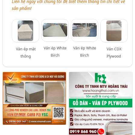
Liên hệ ngay với chúng tôi để biết thêm thông tin chi tiết về
sản phẩm!
Ván ép White
Ván ép White
Ván ép mặt
Ván CDX
Birch
Birch
thông
Plywood