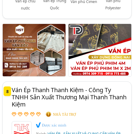
Ván ép Trung
Ván phủ
Ván ép chịu
Ván phủ Cimen
Quốc
Polyester
nước
Ván Ép Thanh Thanh Kiệm - Công Ty
8
TNHH Sản Xuất Thương Mại Thanh Thanh
Kiệm
NHÀ TÀI TRỢ
Được xác minh
VÁN ÉP - SẢN XUẤT VÀ CUNG CẤP VÁN ÉP