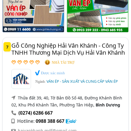
Gỗ Công Nghiệp Hải Vân Khánh - Công Ty
7
TNHH Thương Mại Dịch Vụ Hải Vân Khánh
NHÀ TÀI TRỢ
Được xác minh
VÁN ÉP - SẢN XUẤT VÀ CUNG CẤP VÁN ÉP
Ngành:
Thửa đất 39, 40, Tờ Bản Đồ Số 48, Đường Khánh Bình
02, Khu Phố Khánh Tân, Phường Tân Hiệp,
Bình Dương
(0274) 6286 667
Hotline:
0988 388 667
haivankhanh.mdf@gmail.com