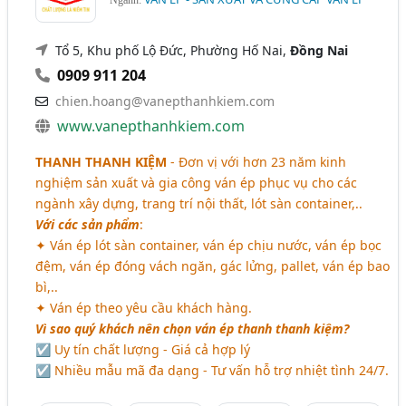
Ngành:
Tổ 5, Khu phố Lộ Đức, Phường Hố Nai,
Đồng Nai
0909 911 204
chien.hoang@vanepthanhkiem.com
www.vanepthanhkiem.com
THANH THANH KIỆM
- Đơn vị với hơn 23 năm kinh
nghiệm sản xuất và gia công ván ép phục vụ cho các
ngành xây dựng, trang trí nội thất, lót sàn container,..
Với các sản phẩm
:
✦ Ván ép lót sàn container, ván ép chịu nước, ván ép bọc
đệm, ván ép đóng vách ngăn, gác lửng, pallet, ván ép bao
bì,..
✦ Ván ép theo yêu cầu khách hàng.
Vì sao quý khách nên chọn ván ép thanh thanh kiệm?
☑ Uy tín chất lượng - Giá cả hợp lý
☑ Nhiều mẫu mã đa dạng - Tư vấn hỗ trợ nhiệt tình 24/7.