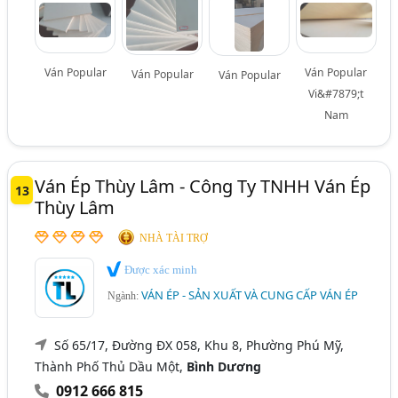
Ván Popular
Ván Popular
Ván Popular
Ván Popular
Vi&#7879;t
Nam
Ván Ép Thùy Lâm - Công Ty TNHH Ván Ép
13
Thùy Lâm
NHÀ TÀI TRỢ
Được xác minh
VÁN ÉP - SẢN XUẤT VÀ CUNG CẤP VÁN ÉP
Ngành:
Số 65/17, Đường ĐX 058, Khu 8, Phường Phú Mỹ,
Thành Phố Thủ Dầu Một,
Bình Dương
0912 666 815