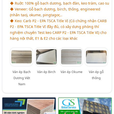
◆ Ruột: 100% gỗ bạch dương, bạch đàn, keo tràm, cao su
◆ Veneer: Gỗ bạch dương, birch, thông, engineered
(nhân tạo), okume, pingtagor,..
◆ Keo: Carb P2 - EPA TSCA Title VI (Có chứng nhận CARB
P2 - EPA TSCA Title VI đầy đủ, có xây dựng phòng thí
nghiệm chuyên Test keo CARP P2 - EPA TSCA Title VI) cho
hàng nội thất, E1 & E2 cho các loại khác
Ván ép Bạch
Ván ép Birch
Ván ép Okume
Ván ép gỗ
Dương Việt
thông
Nam