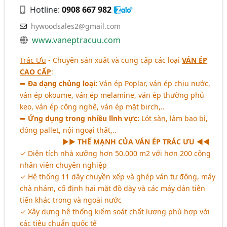
Hotline:
0908 667 982
hywoodsales2@gmail.com
www.vaneptracuu.com
Trác Ưu
- Chuyên sản xuất và cung cấp các loại
VÁN ÉP
CAO CẤP
:
➥
Đa dạng chủng loại:
Ván ép Poplar, ván ép chịu nước,
ván ép okoume, ván ép melamine, ván ép thường phủ
keo, ván ép công nghệ, ván ép mặt birch,..
➥
Ứng dụng trong nhiều lĩnh vực:
Lót sàn, làm bao bì,
đóng pallet, nội ngoại thất,..
aaaaaaaaaa
►►
THẾ MẠNH CỦA VÁN ÉP TRÁC ƯU
◄◄
✓ Diện tích nhà xưởng hơn 50.000 m2 với hơn 200 công
nhân viên chuyên nghiệp
✓ Hệ thống 11 dây chuyền xếp và ghép ván tự động, máy
chà nhám, cố định hai mặt đồ dày và các máy dán tiên
tiến khác trong và ngoài nước
✓ Xây dựng hệ thống kiểm soát chất lượng phù hợp với
các tiêu chuẩn quốc tế