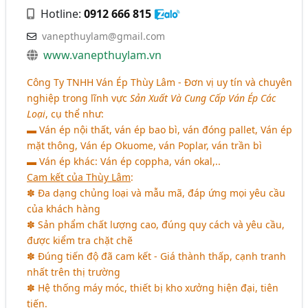
Hotline:
0912 666 815
vanepthuylam@gmail.com
www.vanepthuylam.vn
Công Ty TNHH Ván
É
p Thùy Lâm - Đơn vị uy tín và chuyên
nghiệp trong lĩnh vực
Sản Xuất Và Cung Cấp Ván
É
p Các
Loại
, cụ thể như:
▬ Ván ép nội thất, ván ép bao bì, ván đóng pallet, Ván ép
mặt thông, Ván ép Okuome, ván Poplar, ván trần bì
▬ Ván ép khác: Ván ép coppha, ván okal,..
Cam kết của Thùy Lâm
:
✽ Đa dạng chủng loại và mẫu mã, đáp ứng mọi yêu cầu
của khách hàng
✽ Sản phẩm chất lượng cao, đúng quy cách và yêu cầu,
được kiểm tra chặt chẽ
✽ Đúng tiến độ đã cam kết - Giá thành thấp, cạnh tranh
nhất trên thị trường
✽ Hệ thống máy móc, thiết bị kho xưởng hiện đại, tiên
tiến.