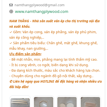
namthangplywood@gmail.com
www.namthangplywood.com
NAM THẮNG - Nhà sản xuất ván ép cho thị trường nội địa
và xuất khẩu.
✓ Gồm: Ván ép cong, ván ép phẳng, ván ép phủ phim,
ván ép công nghiệp,..
✓ Sản phẩm tiêu biểu: Chân ghế, mặt ghế, khung ghế,
mẫu khay, nan giường,..
Ưu điểm sản phẩm
:
- Bề mặt nhẵn, mịn, phẳng mang lại tính thẩm mỹ cao.
- Ít bị cong vênh, co ngót, biến dạng khi sử dụng.
- Đa dạng kích thước, màu sắc cho khách hàng lựa chọn.
- Chuyên dùng cho ngành đồ gồ nội thất, xây dựng..
✆ Liên hệ ngay qua HOTLINE để đặt hàng và nhận nhiều ưu
đãi hấp dẫn!