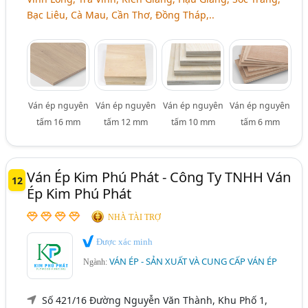
Bạc Liêu, Cà Mau, Cần Thơ, Đồng Tháp,..
Ván ép nguyên
Ván ép nguyên
Ván ép nguyên
Ván ép nguyên
tấm 16 mm
tấm 12 mm
tấm 10 mm
tấm 6 mm
Ván Ép Kim Phú Phát - Công Ty TNHH Ván
12
Ép Kim Phú Phát
NHÀ TÀI TRỢ
Được xác minh
VÁN ÉP - SẢN XUẤT VÀ CUNG CẤP VÁN ÉP
Ngành:
Số 421/16 Đường Nguyễn Văn Thành, Khu Phố 1,