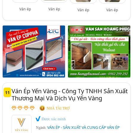
Ván ép
Ván ép
Ván ép
Ván ép
Ván Ép Yến Vàng - Công Ty TNHH Sản Xuất
11
Thương Mại Và Dịch Vụ Yến Vàng
NHÀ TÀI TRỢ
Được xác minh
VÁN ÉP - SẢN XUẤT VÀ CUNG CẤP VÁN ÉP
Ngành: