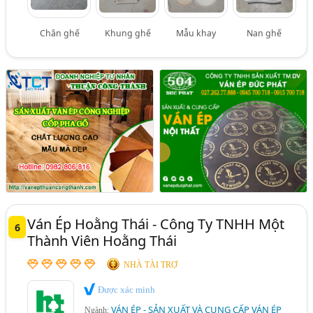
Chân ghế
Khung ghế
Mẫu khay
Nan ghế
Ván Ép Hoằng Thái - Công Ty TNHH Một
6
Thành Viên Hoằng Thái
NHÀ TÀI TRỢ
Được xác minh
VÁN ÉP - SẢN XUẤT VÀ CUNG CẤP VÁN ÉP
Ngành: