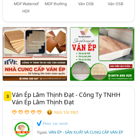
MDF Wateroof
MDF thường
Ván OSB
Ván OSB
HDF
Ván Ép Lâm Thịnh Đạt - Công Ty TNHH
3
Ván Ép Lâm Thịnh Đạt
NHÀ TÀI TRỢ
Được xác minh
VÁN ÉP - SẢN XUẤT VÀ CUNG CẤP VÁN ÉP
Ngành: