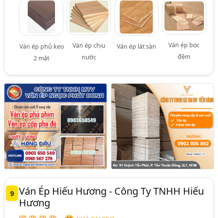
Ván ép bọc
Ván ép chịu
Ván ép phủ keo
Ván ép lát sàn
đệm
nước
2 mặt
Ván Ép Hiếu Hương - Công Ty TNHH Hiếu
9
Hương