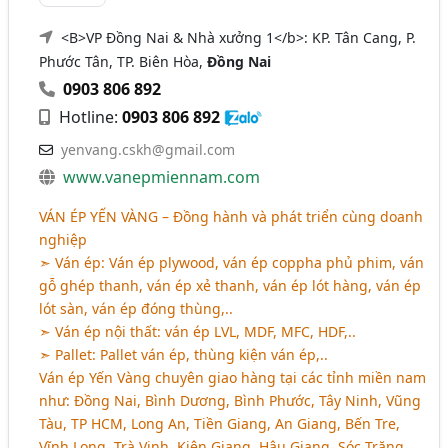
<B>VP Đồng Nai & Nhà xưởng 1</b>: KP. Tân Cang, P.
Phước Tân, TP. Biên Hòa,
Đồng Nai
0903 806 892
Hotline:
0903 806 892
yenvang.cskh@gmail.com
www.vanepmiennam.com
VÁN ÉP YẾN VÀNG
– Đồng hành và phát triển cùng doanh
nghiệp
➣ Ván ép: Ván ép plywood, ván ép coppha phủ phim, ván
gỗ ghép thanh, ván ép xẻ thanh, ván ép lót hàng, ván ép
lót sàn, ván ép đóng thùng,..
➣ Ván ép nội thất: ván ép LVL, MDF, MFC, HDF,..
➣ Pallet: Pallet ván ép, thùng kiện ván ép,..
Ván ép Yến Vàng chuyên giao hàng tại các tỉnh miền nam
như: Đồng Nai, Bình Dương, Bình Phước, Tây Ninh, Vũng
Tàu, TP HCM, Long An, Tiền Giang, An Giang, Bến Tre,
Vĩnh Long, Trà Vinh, Kiên Giang, Hậu Giang, Sóc Trăng,