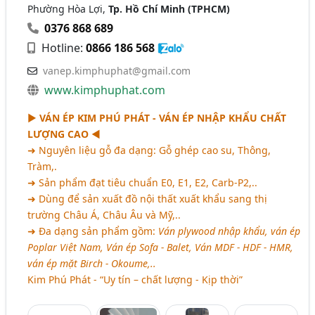
Phường Hòa Lợi,
Tp. Hồ Chí Minh (TPHCM)
0376 868 689
Hotline:
0866 186 568
vanep.kimphuphat@gmail.com
www.kimphuphat.com
►
VÁN ÉP KIM PHÚ PHÁT - VÁN ÉP NHẬP KHẨU CHẤT
LƯỢNG CAO
◄
➜ Nguyên liệu gỗ đa dạng: Gỗ ghép cao su, Thông,
Tràm,.
➜ Sản phẩm đạt tiêu chuẩn E0, E1, E2, Carb-P2,..
➜ Dùng để sản xuất đồ nội thất xuất khẩu sang thị
trường Châu Á, Châu Âu và Mỹ,..
➜ Đa dạng sản phẩm gồm:
Ván plywood nhập khẩu, ván ép
Poplar Việt Nam, Ván ép Sofa - Balet, Ván MDF - HDF - HMR,
ván ép mặt Birch - Okoume,..
Kim Phú Phát - “Uy tín – chất lượng - Kịp thời”