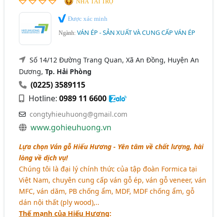
NHÀ TÀI TRỢ
Được xác minh
VÁN ÉP - SẢN XUẤT VÀ CUNG CẤP VÁN ÉP
Ngành:
Số 14/12 Đường Trang Quan, Xã An Đồng, Huyện An
Dương,
Tp. Hải Phòng
(0225) 3589115
Hotline:
0989 11 6600
congtyhieuhuong@gmail.com
www.gohieuhuong.vn
Lựa chọn Ván gỗ Hiếu Hương - Yên tâm về chất lượng, hài
lòng về dịch vụ!
Chúng tôi là đại lý chính thức của tập đoàn Formica tại
Việt Nam, chuyên cung cấp ván gỗ ép, ván gỗ veneer, ván
MFC, ván dăm, PB chống ẩm, MDF, MDF chống ẩm, gỗ
dán nội thất (ply wood),..
Thế mạnh của Hiếu Hương
: