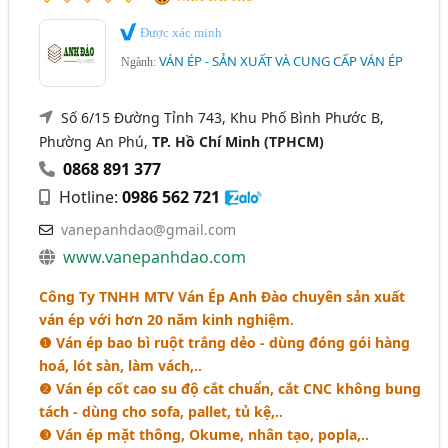
Được xác minh
VÁN ÉP - SẢN XUẤT VÀ CUNG CẤP VÁN ÉP
Ngành:
Số 6/15 Đường Tỉnh 743, Khu Phố Bình Phước B,
Phường An Phú,
TP. Hồ Chí Minh (TPHCM)
0868 891 377
Hotline:
0986 562 721
vanepanhdao@gmail.com
www.vanepanhdao.com
Công Ty TNHH MTV Ván
É
p Anh Đào chuyên sản xuất
ván ép với hơn 20 năm kinh nghiệm.
❶ Ván ép bao bì ruột trắng dẻo - dùng đóng gói hàng
hoá, lót sàn, làm vách,..
❷ Ván ép cốt cao su độ cắt chuẩn, cắt CNC không bung
tách - dùng cho sofa, pallet, tủ kệ,..
❸ Ván ép mặt thông, Okume, nhân tạo, popla,..