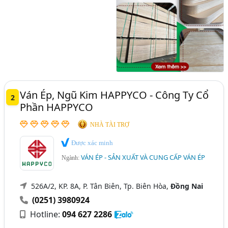
Ván Ép, Ngũ Kim HAPPYCO - Công Ty Cổ
2
Phần HAPPYCO
NHÀ TÀI TRỢ
Được xác minh
VÁN ÉP - SẢN XUẤT VÀ CUNG CẤP VÁN ÉP
Ngành:
526A/2, KP. 8A, P. Tân Biên, Tp. Biên Hòa,
Đồng Nai
(0251) 3980924
Hotline:
094 627 2286