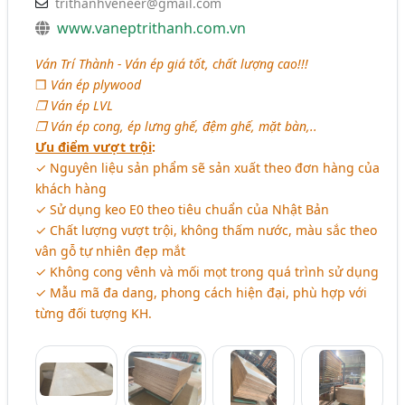
trithanhveneer@gmail.com
www.vaneptrithanh.com.vn
Ván Trí Thành - Ván ép giá tốt, chất lượng cao!!!
❒
Ván ép plywood
❒ Ván ép LVL
❒ Ván ép cong, ép lưng ghế, đệm ghế, mặt bàn,..
Ưu điểm vượt trội
:
✓ Nguyên liệu sản phẩm sẽ sản xuất theo đơn hàng của
khách hàng
✓ Sử dụng keo E0 theo tiêu chuẩn của Nhật Bản
✓ Chất lượng vượt trội, không thấm nước, màu sắc theo
vân gỗ tự nhiên đẹp mắt
✓ Không cong vênh và mối mọt trong quá trình sử dụng
✓ Mẫu mã đa dang, phong cách hiện đại, phù hợp với
từng đối tượng KH.