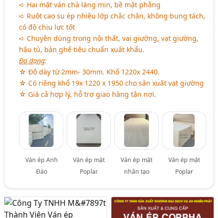
➪ Hai mặt ván chà láng mịn, bề mặt phẳng
➪ Ruột cao su ép nhiều lớp chắc chắn, không bung tách,
có độ chịu lực tốt
➪ Chuyên dùng trong nội thất, vai giường, vạt giường,
hậu tủ, bàn ghế tiêu chuẩn xuất khẩu.
Đa dạng
:
☆ Độ dày từ 2mm- 30mm. Khổ 1220x 2440.
☆ Có riêng khổ 19x 1220 x 1950 cho sản xuất vạt giường
☆ Giá cả hợp lý, hỗ trợ giao hàng tận nơi.
Ván ép Anh
Ván ép mặt
Ván ép mặt
Ván ép mặt
Đào
Poplar
nhân tạo
Poplar