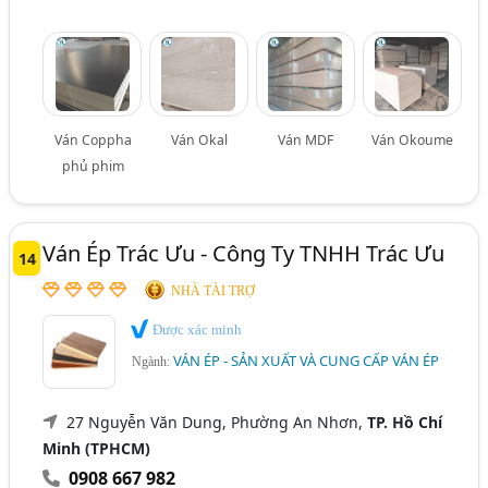
Ván Coppha
Ván Okal
Ván MDF
Ván Okoume
phủ phim
Ván Ép Trác Ưu - Công Ty TNHH Trác Ưu
14
NHÀ TÀI TRỢ
Được xác minh
VÁN ÉP - SẢN XUẤT VÀ CUNG CẤP VÁN ÉP
Ngành:
27 Nguyễn Văn Dung, Phường An Nhơn,
TP. Hồ Chí
Minh (TPHCM)
0908 667 982