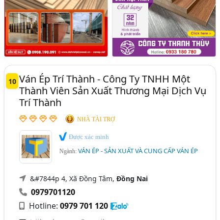
Ván Ép Trí Thành - Công Ty TNHH Một
10
Thành Viên Sản Xuất Thương Mại Dịch Vụ
Trí Thành
NHÀ TÀI TRỢ
Được xác minh
VÁN ÉP - SẢN XUẤT VÀ CUNG CẤP VÁN ÉP
Ngành:
&#7844p 4, Xã Đồng Tâm,
Đồng Nai
0979701120
Hotline:
0979 701 120