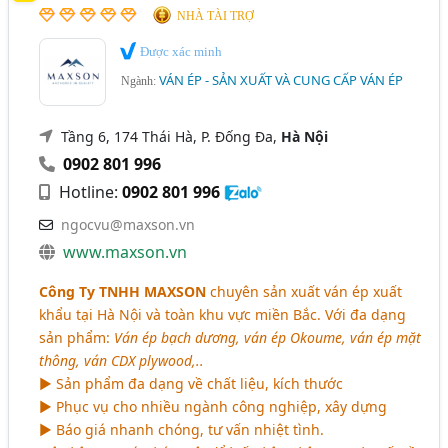
NHÀ TÀI TRỢ
Ván Ép Bao Bì - Sản Xuất Và Cung Cấp (58)
Thái Bình
Thái Nguyên
Thanh Hóa
Được xác minh
Ván Ép Định Hình, Ván Ép Uốn Cong (35)
Thừa Thiên Huế
TP. Cần Thơ
Tuyên Quang
VÁN ÉP - SẢN XUẤT VÀ CUNG CẤP VÁN ÉP
Ngành:
Ván Tre Ép, Tấm Tre Ép, Gỗ Tre Ép (15)
Vĩnh Phúc
Đắk Lắk
Đắk Nông
Bắc Giang
Gỗ Công Nghiệp, Gỗ MDF (Ván MDF, HDF, HMR) (283)
Tầng 6, 174 Thái Hà, P. Đống Đa,
Hà Nội
Bình Định
Gia Lai
Hà Nam
Hải Dương
0902 801 996
Ván Veneer, Ván Công Nghiệp Phủ Veneer (113)
Long An
Ninh Bình
Ninh Thuận
Hotline:
0902 801 996
Ngành xem thêm
Quảng Bình
Quảng Nam
Tây Ninh
ngocvu@maxson.vn
Sàn Gỗ, Ván Sàn Gỗ - Công Ty Phân Phối, Sản Xuất Và
www.maxson.vn
Tiền Giang
Yên Bái
Kinh Doanh (353)
Công Ty TNHH MAXSON
chuyên sản xuất ván ép xuất
khẩu tại Hà Nội và toàn khu vực miền Bắc. Với đa dạng
sản phẩm:
Ván ép bạch dương, ván ép Okoume, ván ép mặt
thông, ván CDX plywood,..
► Sản phẩm đa dạng về chất liệu, kích thước
► Phục vụ cho nhiều ngành công nghiệp, xây dựng
► Báo giá nhanh chóng, tư vấn nhiệt tình.