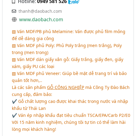
Hotline:
0949 581 526
thanh@daobach.com
www.daobach.com
▧ Ván MDF/PB phủ Melamine: Ván được phủ film mỏng
để dễ dàng gia công
▧ Ván MDF phủ Poly: Phủ Poly trắng (men trắng), Poly
trong (men trong)
▧ Ván MDF dán giấy vân gỗ: Giấy trắng, giấy đen, giấy
xám, giấy PU các loại
▧ Ván MDF phủ Veneer: Giúp bề mặt dễ trang trí và bảo
quản tốt hơn,..
Là các sản phẩm
GỖ CÔNG NGHIỆP
mà Công Ty Đào Bách
cung cấp, đảm bảo:
✔ Gỗ chất lượng cao được khai thác trong nước và nhập
khẩu từ Thái Lan
✔ Ván ép nhập khẩu đạt tiêu chuẩn TSCA/EPA/Carb P2/E0
Với 15 năm kinh nghiệm, chúng tôi tự tin có thể làm hài
lòng mọi khách hàng!