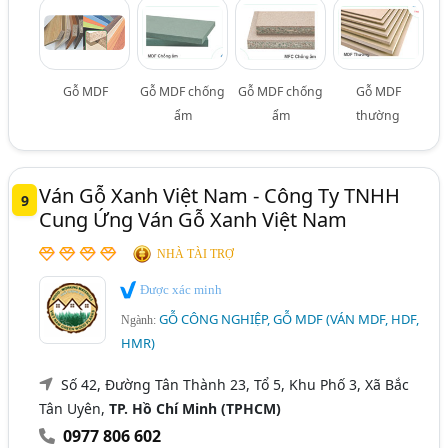
Gỗ MDF
Gỗ MDF chống
Gỗ MDF chống
Gỗ MDF
ẩm
ẩm
thường
Ván Gỗ Xanh Việt Nam - Công Ty TNHH
9
Cung Ứng Ván Gỗ Xanh Việt Nam
NHÀ TÀI TRỢ
Được xác minh
GỖ CÔNG NGHIỆP, GỖ MDF (VÁN MDF, HDF,
Ngành:
HMR)
Số 42, Đường Tân Thành 23, Tổ 5, Khu Phố 3, Xã Bắc
Tân Uyên,
TP. Hồ Chí Minh (TPHCM)
0977 806 602