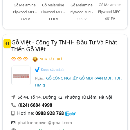
Gỗ Melamine
Gỗ Melamine
Gỗ Melamine
Gỗ Melamine
Plywood MPC-
Plywood MPC-
Plywood MPC-
Plywood MPC-
461EV
332EV
333EV
335EV
Gỗ Việt - Công Ty TNHH Đầu Tư Và Phát
11
Triển Gỗ Việt
NHÀ TÀI TRỢ
Được xác minh
GỖ CÔNG NGHIỆP, GỖ MDF (VÁN MDF, HDF,
Ngành:
HMR)
Số 44, Tổ 14, Đường K2, Phường Từ Liêm,
Hà Nội
(024) 6684 4998
Hotline:
0988 928 768
phattriengoviet@gmail.com