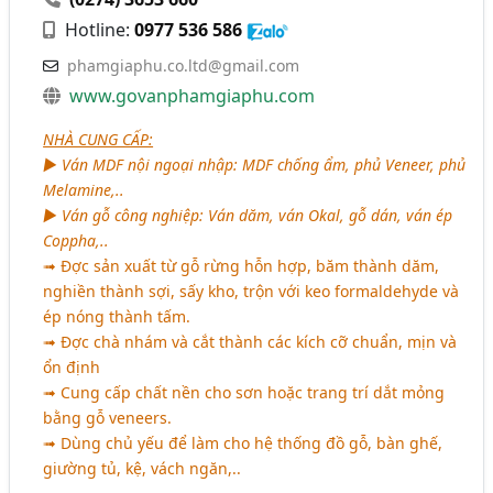
Hotline:
0977 536 586
phamgiaphu.co.ltd@gmail.com
www.govanphamgiaphu.com
NHÀ CUNG CẤP:
► Ván MDF nội ngoại nhập: MDF chống ẩm, phủ Veneer, phủ
Melamine,..
► Ván gỗ công nghiệp: Ván dăm, ván Okal, gỗ dán, ván ép
Coppha,..
➟ Đợc sản xuất từ gỗ rừng hỗn hợp, băm thành dăm,
nghiền thành sợi, sấy kho, trộn với keo formaldehyde và
ép nóng thành tấm.
➟ Đợc chà nhám và cắt thành các kích cỡ chuẩn, mịn và
ổn định
➟ Cung cấp chất nền cho sơn hoặc trang trí dắt mỏng
bằng gỗ veneers.
➟ Dùng chủ yếu để làm cho hệ thống đồ gỗ, bàn ghế,
giường tủ, kệ, vách ngăn,..