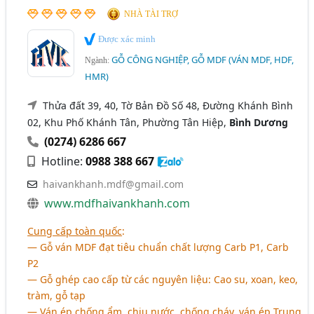
NHÀ TÀI TRỢ
Được xác minh
GỖ CÔNG NGHIỆP, GỖ MDF (VÁN MDF, HDF,
Ngành:
HMR)
Thửa đất 39, 40, Tờ Bản Đồ Số 48, Đường Khánh Bình
02, Khu Phố Khánh Tân, Phường Tân Hiệp,
Bình Dương
(0274) 6286 667
Hotline:
0988 388 667
haivankhanh.mdf@gmail.com
www.mdfhaivankhanh.com
Cung cấp toàn quốc
:
― Gỗ ván MDF đạt tiêu chuẩn chất lượng Carb P1, Carb
P2
― Gỗ ghép cao cấp từ các nguyên liệu: Cao su, xoan, keo,
tràm, gỗ tạp
― Ván ép chống ẩm, chịu nước, chống cháy, ván ép Trung