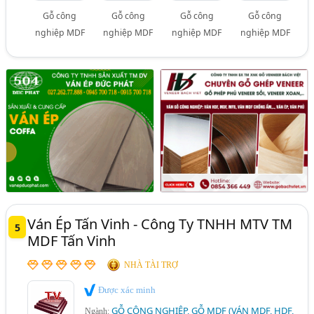
Gỗ công
Gỗ công
Gỗ công
Gỗ công
nghiệp MDF
nghiệp MDF
nghiệp MDF
nghiệp MDF
Ván Ép Tấn Vinh - Công Ty TNHH MTV TM
5
MDF Tấn Vinh
NHÀ TÀI TRỢ
Được xác minh
GỖ CÔNG NGHIỆP, GỖ MDF (VÁN MDF, HDF,
Ngành: