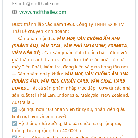
info@mdfthaile.com
www.mdfthaile.com
Được thành lập vào năm 1993, Công Ty TNHH SX & TM
Thái Lê chuyên kinh doanh:
― Sản phẩm nội địa:
VÁN MDF, VÁN CHỐNG ẨM HMR
(KHÁNG ẨM), VÁN OKAL, VÁN PHỦ MELAMINE, FORMICA,
VIÊN NÉN GỖ,..
Các sản phẩm đạt chuẩn chất lượng với
giá thành cạnh tranh vì được trực tiếp sản xuất từ nhà
máy Tiến Phát, kiểm tra, đóng kiện và giao hàng tận nơi.
― Sản phẩm nhập khẩu:
VÁN MDF, VÁN CHỐNG ẨM HMR
(KHÁNG ẨM), VÁN TIÊU CHUẨN CARB, VÁN OKAL, HARD
BOARD,..
Tất cả sản phẩm nhập trực tiếp 100% từ các nhà
sản xuất tại Thái Lan, Indonesia, Malaysia, New Zealand,
Australia,..
☑ Đội ngũ hơn 100 nhân viên từ kỹ sư, nhân viên giàu
kinh nghiệm và tâm huyết
☑ Hệ thống nhà xưởng, kho bãi chứa hàng rộng rãi,
thông thoáng rộng hơn 40.000ha.
☑ Chất lượng dày dặn, màu sắc đẹp, độ bền cao, chắc