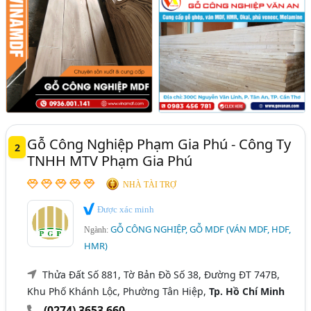
Gỗ Công Nghiệp Phạm Gia Phú - Công Ty
2
TNHH MTV Phạm Gia Phú
NHÀ TÀI TRỢ
Được xác minh
GỖ CÔNG NGHIỆP, GỖ MDF (VÁN MDF, HDF,
Ngành:
HMR)
Thửa Đất Số 881, Tờ Bản Đồ Số 38, Đường ĐT 747B,
Khu Phố Khánh Lộc, Phường Tân Hiệp,
Tp. Hồ Chí Minh
(0274) 3653 660