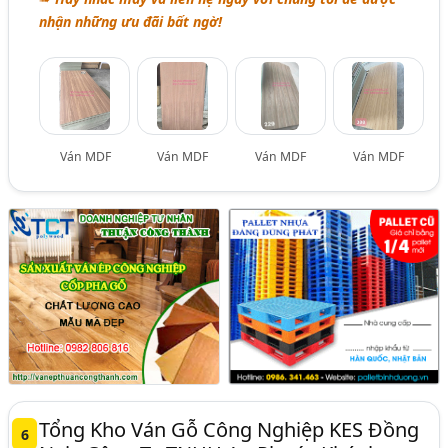
nhận những ưu đãi bất ngờ!
Ván MDF
Ván MDF
Ván MDF
Ván MDF
Tổng Kho Ván Gỗ Công Nghiệp KES Đồng
6