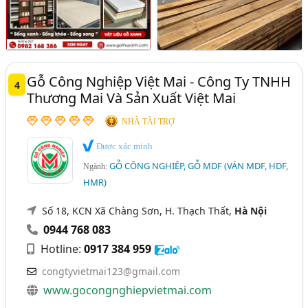
Gỗ Công Nghiệp Việt Mai - Công Ty TNHH
4
Thương Mai Và Sản Xuất Việt Mai
NHÀ TÀI TRỢ
Được xác minh
GỖ CÔNG NGHIỆP, GỖ MDF (VÁN MDF, HDF,
Ngành:
HMR)
Số 18, KCN Xã Chàng Sơn, H. Thạch Thất,
Hà Nội
0944 768 083
Hotline:
0917 384 959
congtyvietmai123@gmail.com
www.gocongnghiepvietmai.com