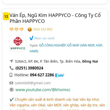
Ván Ép, Ngũ Kim HAPPYCO - Công Ty Cổ
12
Phần HAPPYCO
NHÀ TÀI TRỢ
Được xác minh
GỖ CÔNG NGHIỆP, GỖ MDF (VÁN MDF, HDF,
Ngành:
HMR)
526A/2, KP. 8A, P. Tân Biên, Tp. Biên Hòa,
Đồng Nai
(0251) 3980924
Hotline:
094 627 2286
salestddt@gmail.com
www.youtube.com/@khomoc
✔ Chuyên sản xuất & kinh doanh các loại Ván ép như:
Ván coppha, ván Okal, ván MDF, ván ghép, ván ép tre, ván