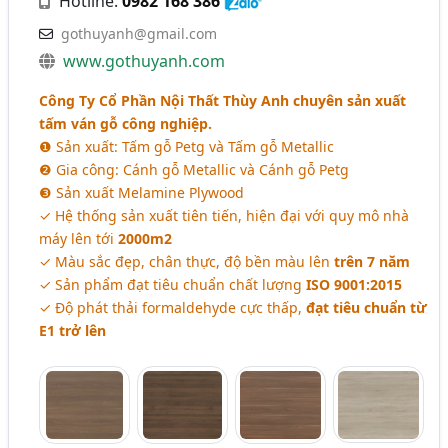
Hotline:
0982 168 386
gothuyanh@gmail.com
www.gothuyanh.com
Công Ty Cổ Phần Nội Thất Thùy Anh chuyên sản xuất
tấm ván gỗ công nghiệp.
❶ Sản xuất: Tấm gỗ Petg và Tấm gỗ Metallic
❷ Gia công: Cánh gỗ Metallic và Cánh gỗ Petg
❸ Sản xuất Melamine Plywood
✓ Hệ thống sản xuất tiên tiến, hiện đại với quy mô nhà
máy lên tới
2000m2
✓ Màu sắc đẹp, chân thực, độ bền màu lên
trên 7 năm
✓ Sản phẩm đạt tiêu chuẩn chất lượng
ISO 9001:2015
✓ Độ phát thải formaldehyde cực thấp,
đạt tiêu chuẩn từ
E1 trở lên