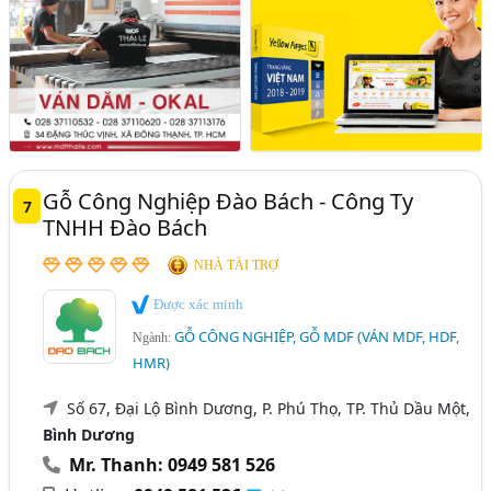
Gỗ Công Nghiệp Đào Bách - Công Ty
7
TNHH Đào Bách
NHÀ TÀI TRỢ
Được xác minh
GỖ CÔNG NGHIỆP, GỖ MDF (VÁN MDF, HDF,
Ngành:
HMR)
Số 67, Đại Lộ Bình Dương, P. Phú Thọ, TP. Thủ Dầu Một,
Bình Dương
Mr. Thanh: 0949 581 526