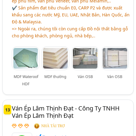
ép phủ film, ván phủ Veneer, ván phủ Melamin,..
✔ Sản phẩm đạt tiêu chuẩn E0, CARP P2 và được xuất
khẩu sang các nước Mỹ, EU, UAE, Nhật Bản, Hàn Quốc, ấn
Độ & Malaysia.
=> Ngoài ra, chúng tôi còn cung cấp Đồ nội thất bằng gỗ
cho phòng khách, phòng ngủ, nhà bếp,..
MDF Wateroof
MDF thường
Ván OSB
Ván OSB
HDF
Ván Ép Lâm Thịnh Đạt - Công Ty TNHH
13
Ván Ép Lâm Thịnh Đạt
NHÀ TÀI TRỢ