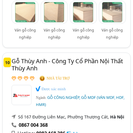
Ván gỗ công
Ván gỗ công
Ván gỗ công
Ván gỗ công
nghiệp
nghiệp
nghiệp
nghiệp
Gỗ Thùy Anh - Công Ty Cổ Phần Nội Thất
10
Thùy Anh
NHÀ TÀI TRỢ
Được xác minh
GỖ CÔNG NGHIỆP, GỖ MDF (VÁN MDF, HDF,
Ngành:
HMR)
Số 167 Đường Liên Mạc, Phường Thượng Cát,
Hà Nội
0867 004 368