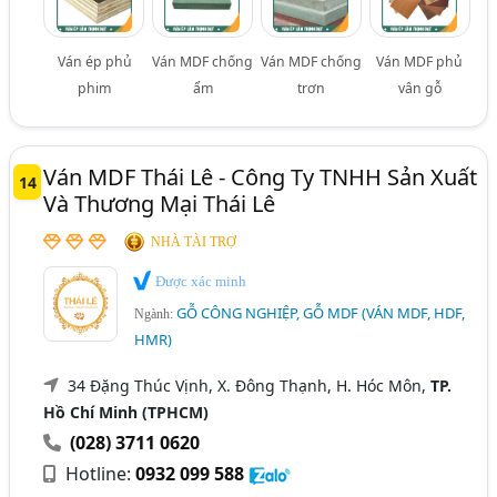
Ván ép phủ
Ván MDF chống
Ván MDF chống
Ván MDF phủ
phim
ẩm
trơn
vân gỗ
Ván MDF Thái Lê - Công Ty TNHH Sản Xuất
14
Và Thương Mại Thái Lê
NHÀ TÀI TRỢ
Được xác minh
GỖ CÔNG NGHIỆP, GỖ MDF (VÁN MDF, HDF,
Ngành:
HMR)
34 Đặng Thúc Vịnh, X. Đông Thạnh, H. Hóc Môn,
TP.
Hồ Chí Minh (TPHCM)
(028) 3711 0620
Hotline:
0932 099 588