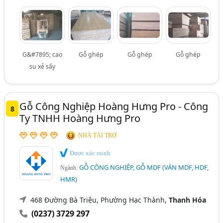
G&#7895; cao
Gỗ ghép
Gỗ ghép
Gỗ ghép
su xẻ sấy
Gỗ Công Nghiệp Hoàng Hưng Pro - Công
8
Ty TNHH Hoàng Hưng Pro
NHÀ TÀI TRỢ
Được xác minh
GỖ CÔNG NGHIỆP, GỖ MDF (VÁN MDF, HDF,
Ngành:
HMR)
468 Đường Bà Triệu, Phường Hạc Thành,
Thanh Hóa
(0237) 3729 297