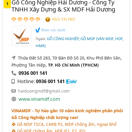
Gỗ Công Nghiệp Hải Dương - Công Ty
Ván Ép - Sản Xuất Và Cung Cấp Ván Ép (632)
1
Thái Nguyên
Thanh Hóa
TP. Cần Thơ
TNHH Xây Dựng & SX MDF Hải Dương
Gỗ Nguyên Liệu (567)
Đắk Lắk
Đắk Nông
Bắc Cạn
Bắc Giang
NHÀ TÀI TRỢ
Gỗ Nhân Tạo (Gỗ Smartwood, Gỗ Conwood,..) (24)
Bình Định
Bến Tre
Gia Lai
Ninh Thuận
Được xác minh
GỖ CÔNG NGHIỆP, GỖ MDF (VÁN MDF, HDF,
Quảng Nam
Tây Ninh
Ngành:
HMR)
Thửa Đất Số 283, Tờ Bản Đồ Số 20, Khu Phố Bến Sắn,
Phường Tân Hiệp,
TP. Hồ Chí Minh (TPHCM)
0936 001 141
Hotline:
0936 001 141
haiduongmdf@gmail.com
www.vinamdf.com
VINAMDF - Tự hào gần 10 năm kinh nghiệm phân phối
Gỗ Công Nghiệp chất lượng cao!
❖ Gỗ MDF TSCA, CARB P2, MDF chống ẩm, ngoại khổ
❖ Gỗ HDF chống ẩm, HDF (E1, E2, P2)