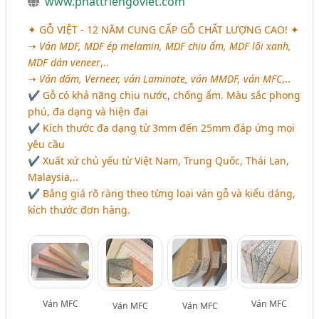
www.phattriengoviet.com
✦ GỖ VIỆT - 12 NĂM CUNG CẤP GỖ CHẤT LƯỢNG CAO! ✦
➝
Ván MDF, MDF ép melamin, MDF chịu ẩm, MDF lõi xanh,
MDF dán veneer
,..
➝
Ván dăm, Verneer, ván Laminate, ván MMDF, ván MFC
,..
✔ Gỗ có khả năng chịu nước, chống ẩm. Màu sắc phong
phú, đa dạng và hiện đại
✔ Kích thước đa dạng từ 3mm đến 25mm đáp ứng mọi
yêu cầu
✔ Xuất xứ chủ yếu từ Việt Nam, Trung Quốc, Thái Lan,
Malaysia,..
✔ Bảng giá rõ ràng theo từng loại ván gỗ và kiểu dáng,
kích thước đơn hàng.
Ván MFC
Ván MFC
Ván MFC
Ván MFC