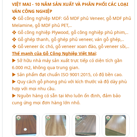
VIỆT MAI - 10 NĂM SẢN XUẤT VÀ PHÂN PHỐI CÁC LOẠI
VÁN CÔNG NGHIỆP
❖ Gỗ công nghiệp MDF: Gỗ MDF phủ Veneer, gỗ MDF phủ
Melamine, gỗ MDF phủ PET,..
❖ Gỗ công nghiệp Plywood, gỗ công nghiệp phủ phim,..
❖ Gỗ ghép thanh, gỗ ghép phủ veneer, ván gỗ ghép,..
❖ Gỗ veneer óc chó, gỗ veneer xoan đào, gỗ veneer sồi,..
Thế mạnh của Gỗ Công Nghiệp Việt Mai
:
► Sở hữu nhà máy sản xuất trực tiếp có diện tích gần
6.000 m2, không qua trung gian.
► Sản phẩm đạt chuẩn ISO 9001:2015, có độ bền cao.
► Quy cách gỗ phong phú với kích thước và độ dày phù
hợp với mọi nhu cầu.
► Nguồn hàng có sẵn tại kho luôn ổn định, đảm bảo
cung ứng mọi đơn hàng lớn nhỏ.