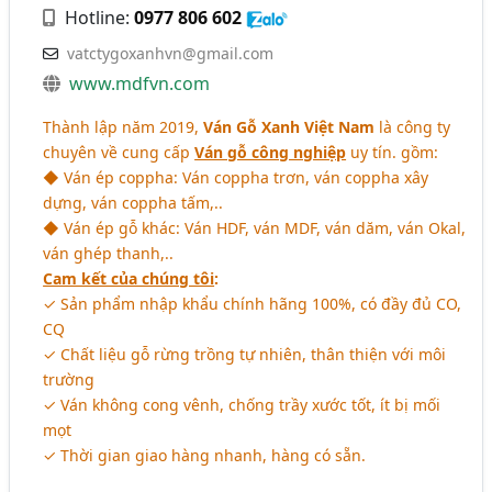
Hotline:
0977 806 602
vatctygoxanhvn@gmail.com
www.mdfvn.com
Thành lập năm 2019,
Ván Gỗ Xanh Việt Nam
là công ty
chuyên về cung cấp
Ván gỗ công nghiệp
uy tín. gồm:
◆ Ván ép coppha: Ván coppha trơn, ván coppha xây
dựng, ván coppha tấm,..
◆ Ván ép gỗ khác: Ván HDF, ván MDF, ván dăm, ván Okal,
ván ghép thanh,..
Cam kết của chúng tôi
:
✓ Sản phẩm nhập khẩu chính hãng 100%, có đầy đủ CO,
CQ
✓ Chất liệu gỗ rừng trồng tự nhiên, thân thiện với môi
trường
✓ Ván không cong vênh, chống trầy xước tốt, ít bị mối
mọt
✓ Thời gian giao hàng nhanh, hàng có sẵn.