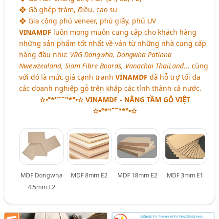
❖ Gỗ ghép tràm, điều, cao su
❖ Gia công phủ veneer, phủ giấy, phủ UV
VINAMDF
luôn mong muốn cung cấp cho khách hàng
những sản phẩm tốt nhất về ván từ những nhà cung cấp
hàng đầu như:
VRG Dongwha, Dongwha Patinna
Nwewzealand, Siam Fibre Boards, Vanachai ThaiLand,..
cùng
với đó là mức giá cạnh tranh
VINAMDF
đã hỗ trợ tối đa
các doanh nghiệp gỗ trên khắp các tỉnh thành cả nước.
✫•°*"˜˜"*°•✫ VINAMDF - NÂNG TẦM GỖ VIỆT
✫•°*"˜˜"*°•✫
MDF Dongwha
MDF 8mm E2
MDF 18mm E2
MDF 3mm E1
4.5mm E2