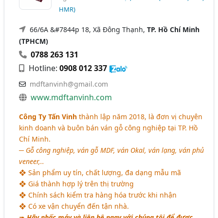
HMR)
66/6A &#7844p 18, Xã Đông Thạnh,
TP. Hồ Chí Minh
(TPHCM)
0788 263 131
Hotline:
0908 012 337
mdftanvinh@gmail.com
www.mdftanvinh.com
Công Ty Tấn Vinh
thành lập năm 2018, là đơn vị chuyên
kinh doanh và buôn bán ván gỗ công nghiệp tại TP. Hồ
Chí Minh.
─
Gỗ công nghiệp, ván gỗ MDF, ván Okal, ván lạng, ván phủ
veneer,..
❖ Sản phẩm uy tín, chất lượng, đa dạng mẫu mã
❖ Giá thành hợp lý trên thị trường
❖ Chính sách kiểm tra hàng hóa trước khi nhận
❖ Có xe vận chuyển đến tận nhà.
➠
Hãy nhấc máy và liên hệ ngay với chúng tôi để được