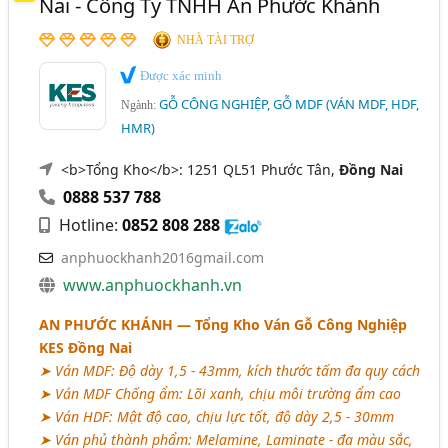
Nai - Công Ty TNHH An Phước Khánh
NHÀ TÀI TRỢ
Được xác minh
GỖ CÔNG NGHIỆP, GỖ MDF (VÁN MDF, HDF,
Ngành:
HMR)
<b>Tổng Kho</b>: 1251 QL51 Phước Tân,
Đồng Nai
0888 537 788
Hotline:
0852 808 288
anphuockhanh2016gmail.com
www.anphuockhanh.vn
AN PHƯỚC KHÁNH
— Tổng Kho Ván Gỗ Công Nghiệp
KES Đồng Nai
➤ Ván MDF: Độ dày 1,5 - 43mm, kích thước tấm đa quy cách
➤ Ván MDF Chống ẩm: Lõi xanh, chịu môi trường ẩm cao
➤ Ván HDF: Mật độ cao, chịu lực tốt, độ dày 2,5 - 30mm
➤ Ván phủ thành phẩm: Melamine, Laminate - đa màu sắc,