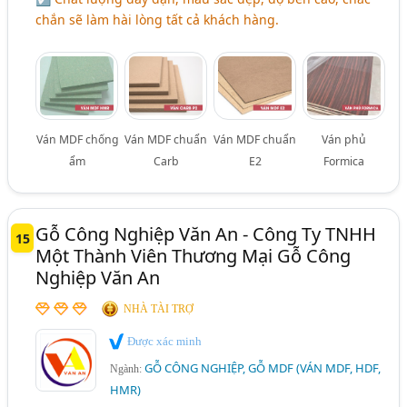
chắn sẽ làm hài lòng tất cả khách hàng.
Ván MDF chống
Ván MDF chuẩn
Ván MDF chuẩn
Ván phủ
ẩm
Carb
E2
Formica
Gỗ Công Nghiệp Văn An - Công Ty TNHH
15
Một Thành Viên Thương Mại Gỗ Công
Nghiệp Văn An
NHÀ TÀI TRỢ
Được xác minh
GỖ CÔNG NGHIỆP, GỖ MDF (VÁN MDF, HDF,
Ngành:
HMR)