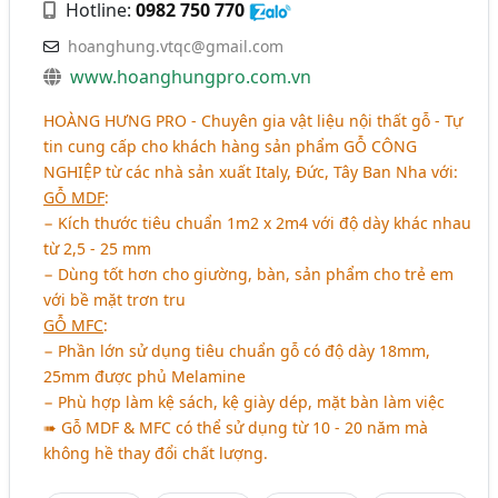
Hotline:
0982 750 770
hoanghung.vtqc@gmail.com
www.hoanghungpro.com.vn
HOÀNG HƯNG PRO
- Chuyên gia vật liệu nội thất gỗ - Tự
tin cung cấp cho khách hàng sản phẩm
GỖ CÔNG
NGHIỆP
từ các nhà sản xuất Italy, Đức, Tây Ban Nha với:
GỖ MDF
:
− Kích thước tiêu chuẩn 1m2 x 2m4 với độ dày khác nhau
từ 2,5 - 25 mm
− Dùng tốt hơn cho giường, bàn, sản phẩm cho trẻ em
với bề mặt trơn tru
GỖ MFC
:
− Phần lớn sử dụng tiêu chuẩn gỗ có độ dày 18mm,
25mm được phủ Melamine
− Phù hợp làm kệ sách, kệ giày dép, mặt bàn làm việc
➠ Gỗ MDF & MFC có thể sử dụng từ 10 - 20 năm mà
không hề thay đổi chất lượng.