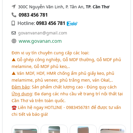
300C Nguyễn Văn Linh, P. Tân An,
TP. Cần Thơ
0983 456 781
Hotline:
0983 456 781
govanvanan@gmail.com
www.govanan.com
Đơn vị uy tín chuyên cung cấp các loại:
▲ Gỗ ghép công nghiệp, Gỗ MDF thường, Gỗ MDF phủ
melamine, Gỗ MDF phủ keo,..
▲ Ván MDF, HDF, HMR chống ẩm phủ giấy keo, phủ
melamime, phủ veneer, phủ trắng men, ván Okal,..
Đảm bảo
: Sản phẩm chất lượng cao - Đúng quy cách
Ứng dụng
: Đa dạng các nhu cầu về trang trí nội thất tại
Cần Thơ và trên toàn quốc.
☎ Liên hệ ngay HOTLINE - 0983456781 để được tư vấn
chi tiết và báo giá!